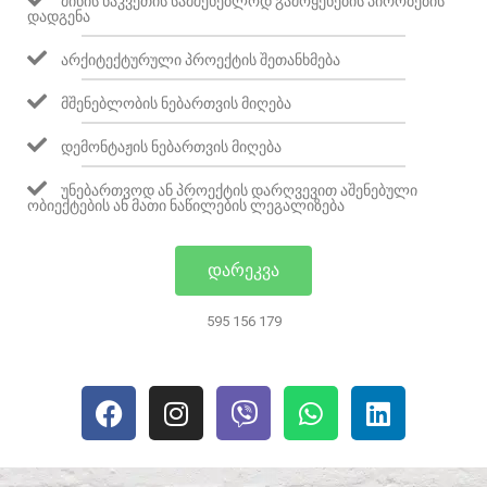
ᲛᲘᲬᲘᲡ ᲜᲐᲙᲕᲔᲗᲘᲡ ᲡᲐᲛᲨᲔᲜᲔᲑᲚᲝᲓ ᲒᲐᲛᲝᲧᲔᲜᲔᲑᲘᲡ ᲞᲘᲠᲝᲑᲔᲑᲘᲡ
ᲓᲐᲓᲒᲔᲜᲐ
ᲐᲠᲥᲘᲢᲔᲥᲢᲣᲠᲣᲚᲘ ᲞᲠᲝᲔᲥᲢᲘᲡ ᲨᲔᲗᲐᲜᲮᲛᲔᲑᲐ
ᲛᲨᲔᲜᲔᲑᲚᲝᲑᲘᲡ ᲜᲔᲑᲐᲠᲗᲕᲘᲡ ᲛᲘᲦᲔᲑᲐ
ᲓᲔᲛᲝᲜᲢᲐᲟᲘᲡ ᲜᲔᲑᲐᲠᲗᲕᲘᲡ ᲛᲘᲦᲔᲑᲐ
ᲣᲜᲔᲑᲐᲠᲗᲕᲝᲓ ᲐᲜ ᲞᲠᲝᲔᲥᲢᲘᲡ ᲓᲐᲠᲦᲕᲔᲕᲘᲗ ᲐᲨᲔᲜᲔᲑᲣᲚᲘ
ᲝᲑᲘᲔᲥᲢᲔᲑᲘᲡ ᲐᲜ ᲛᲐᲗᲘ ᲜᲐᲬᲘᲚᲔᲑᲘᲡ ᲚᲔᲒᲐᲚᲘᲖᲔᲑᲐ
ᲓᲐᲠᲔᲙᲕᲐ
595 156 179