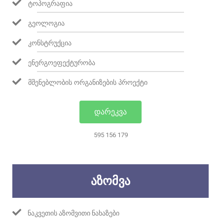
ᲢᲝᲞᲝᲒᲠᲐᲤᲘᲐ
ᲒᲔᲝᲚᲝᲒᲘᲐ
ᲙᲝᲜᲡᲢᲠᲣᲥᲪᲘᲐ
ᲔᲜᲔᲠᲒᲝᲔᲤᲔᲥᲢᲣᲠᲝᲑᲐ
ᲛᲨᲔᲜᲔᲑᲚᲝᲑᲘᲡ ᲝᲠᲒᲐᲜᲘᲖᲔᲑᲘᲡ ᲞᲠᲝᲔᲥᲢᲘ
ᲓᲐᲠᲔᲙᲕᲐ
595 156 179
ᲐᲖᲝᲛᲕᲐ
ᲜᲐᲙᲕᲔᲗᲘᲡ ᲐᲖᲝᲛᲕᲘᲗᲘ ᲜᲐᲮᲐᲖᲔᲑᲘ