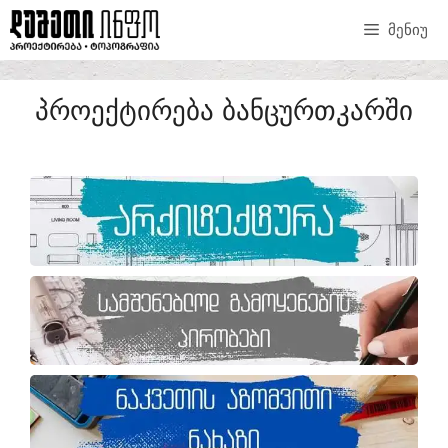
ᲛᲔᲜᲘᲣ
ᲞᲠᲝᲔᲥᲢᲘᲠᲔᲑᲐ ᲑᲐᲜᲪᲣᲠᲗᲙᲐᲠᲨᲘ