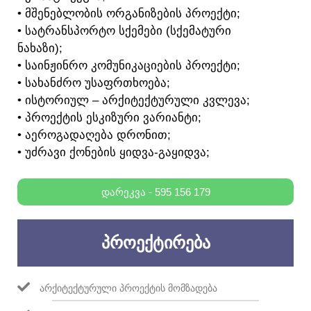
• ᲛᲨᲔᲜᲔᲑᲚᲝᲑᲘᲡ ᲝᲠᲒᲐᲜᲘᲖᲔᲑᲘᲡ ᲞᲠᲝᲔᲥᲢᲘ;
• ᲡᲐᲢᲠᲐᲜᲡᲞᲝᲠᲢᲝ ᲡᲥᲔᲛᲔᲑᲘ (ᲡᲥᲔᲛᲐᲢᲣᲠᲘ
ᲜᲐᲮᲐᲖᲘ);
• ᲡᲐᲘᲜᲟᲘᲜᲠᲝ ᲙᲝᲛᲣᲜᲘᲙᲐᲪᲘᲔᲑᲘᲡ ᲞᲠᲝᲔᲥᲢᲘ;
• ᲡᲐᲮᲐᲜᲫᲠᲝ ᲣᲡᲐᲤᲠᲗᲮᲝᲔᲑᲐ;
• ᲘᲡᲢᲝᲠᲘᲣᲚ – ᲐᲠᲥᲘᲢᲔᲥᲢᲣᲠᲣᲚᲘ ᲙᲕᲚᲔᲕᲐ;
• ᲞᲠᲝᲔᲥᲢᲘᲡ ᲔᲡᲙᲘᲖᲣᲠᲘ ᲕᲐᲠᲘᲐᲜᲢᲘ;
• ᲐᲔᲠᲝᲒᲐᲓᲐᲦᲔᲑᲐ ᲓᲠᲝᲜᲘᲗ;
• ᲣᲫᲠᲐᲕᲘ ᲥᲝᲜᲔᲑᲘᲡ ᲧᲘᲓᲕᲐ-ᲒᲐᲧᲘᲓᲕᲐ;
ᲓᲐᲠᲔᲙᲕᲐ - 595 156 179
ᲞᲠᲝᲔᲥᲢᲘᲠᲔᲑᲐ
ᲐᲠᲥᲘᲢᲔᲥᲢᲣᲠᲣᲚᲘ ᲞᲠᲝᲔᲥᲢᲘᲡ ᲛᲝᲛᲖᲐᲓᲔᲑᲐ