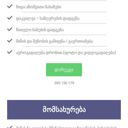
ᲨᲘᲓᲐ ᲐᲖᲝᲛᲕᲘᲗᲘ ᲜᲐᲮᲐᲖᲔᲑᲘ
ᲓᲐᲙᲕᲐᲚᲕᲐ – ᲡᲐᲖᲦᲕᲠᲔᲑᲘᲡ ᲓᲐᲓᲒᲔᲜᲐ
ᲬᲘᲗᲔᲚᲘ ᲮᲐᲖᲔᲑᲘᲡ ᲓᲐᲓᲒᲔᲜᲐ
ᲛᲘᲬᲘᲡ ᲓᲐ ᲨᲔᲜᲝᲑᲘᲡ ᲒᲐᲛᲘᲯᲕᲜᲐ / ᲒᲐᲔᲠᲗᲘᲐᲜᲔᲑᲐ
ᲐᲔᲠᲝᲒᲐᲓᲐᲦᲔᲑᲐ ᲓᲠᲝᲜᲘᲗ (ᲤᲝᲢᲝ ᲓᲐ ᲕᲘᲓᲔᲝᲒᲐᲓᲐᲦᲔᲑᲐ)
ᲓᲐᲠᲔᲙᲕᲐ
595 156 179
ᲛᲝᲛᲡᲐᲮᲣᲠᲔᲑᲐ