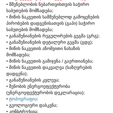
• ᲛᲨᲔᲜᲔᲑᲚᲝᲑᲘᲡ ᲜᲔᲑᲐᲠᲗᲕᲘᲡᲗᲕᲘᲡ ᲡᲐᲭᲘᲠᲝ
ᲡᲐᲑᲣᲗᲔᲑᲘᲡ ᲛᲝᲛᲖᲐᲓᲔᲑᲐ;
• ᲛᲘᲬᲘᲡ ᲜᲐᲙᲕᲔᲗᲘᲡ ᲡᲐᲛᲨᲔᲜᲔᲑᲚᲝᲓ ᲒᲐᲛᲝᲧᲔᲜᲔᲑᲘᲡ
ᲞᲘᲠᲝᲑᲔᲑᲘᲡ ᲓᲐᲓᲒᲔᲜᲘᲡᲐᲗᲕᲘᲡ (ᲒᲐᲞᲘ) ᲡᲐᲭᲘᲠᲝ
ᲡᲐᲑᲣᲗᲔᲑᲘᲡ ᲛᲝᲛᲖᲐᲓᲔᲑᲐ;
• ᲒᲐᲜᲐᲨᲔᲜᲘᲐᲜᲔᲑᲘᲡ ᲠᲔᲒᲣᲚᲘᲠᲔᲑᲘᲡ ᲒᲔᲒᲛᲐ (ᲒᲠᲒ);
• ᲒᲐᲜᲐᲨᲔᲜᲘᲐᲜᲔᲑᲘᲡ ᲓᲔᲢᲐᲚᲣᲠᲘ ᲒᲔᲒᲛᲐ (ᲒᲓᲒ);
• ᲛᲘᲬᲘᲡ ᲜᲐᲙᲕᲔᲗᲘᲡ ᲐᲖᲝᲛᲕᲘᲗᲘ ᲜᲐᲮᲐᲖᲘᲡ
ᲛᲝᲛᲖᲐᲓᲔᲑᲐ;
• ᲛᲘᲬᲘᲡ ᲜᲐᲙᲕᲔᲗᲘᲡ ᲒᲐᲛᲘᲯᲕᲜᲐ / ᲒᲐᲔᲠᲗᲘᲐᲜᲔᲑᲐ;
• ᲛᲘᲬᲘᲡ ᲜᲐᲙᲕᲔᲗᲘᲡ ᲓᲐᲙᲕᲐᲚᲕᲐ (ᲡᲐᲖᲦᲕᲠᲔᲑᲘᲡ
ᲓᲐᲓᲒᲔᲜᲐ);
• ᲒᲐᲜᲐᲨᲔᲜᲘᲐᲜᲔᲑᲘᲡ ᲙᲕᲚᲔᲕᲐ;
• ᲨᲔᲜᲝᲑᲘᲡ ᲔᲜᲔᲠᲒᲝᲔᲤᲔᲥᲢᲣᲠᲝᲑᲐ
(ᲔᲜᲔᲠᲒᲝᲔᲤᲔᲥᲢᲣᲠᲝᲑᲘᲡ ᲓᲔᲙᲚᲐᲠᲐᲪᲘᲐ);
•
ᲢᲝᲞᲝᲒᲠᲐᲤᲘᲐ;
• ᲒᲔᲝᲚᲝᲒᲘᲣᲠᲘ ᲓᲐᲡᲙᲕᲜᲐ;
• ᲙᲝᲜᲡᲢᲠᲣᲥᲪᲘᲐ;