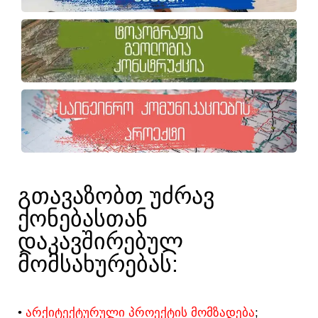
ᲒᲗᲐᲕᲐᲖᲝᲑᲗ ᲣᲫᲠᲐᲕ
ᲥᲝᲜᲔᲑᲐᲡᲗᲐᲜ
ᲓᲐᲙᲐᲕᲨᲘᲠᲔᲑᲣᲚ
ᲛᲝᲛᲡᲐᲮᲣᲠᲔᲑᲐᲡ:​
•
ᲐᲠᲥᲘᲢᲔᲥᲢᲣᲠᲣᲚᲘ ᲞᲠᲝᲔᲥᲢᲘᲡ ᲛᲝᲛᲖᲐᲓᲔᲑᲐ
;