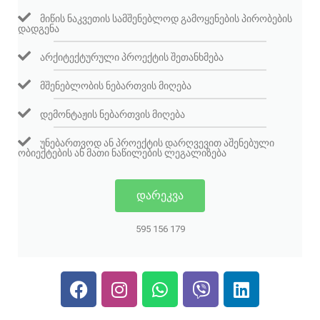
ᲛᲘᲬᲘᲡ ᲜᲐᲙᲕᲔᲗᲘᲡ ᲡᲐᲛᲨᲔᲜᲔᲑᲚᲝᲓ ᲒᲐᲛᲝᲧᲔᲜᲔᲑᲘᲡ ᲞᲘᲠᲝᲑᲔᲑᲘᲡ
ᲓᲐᲓᲒᲔᲜᲐ
ᲐᲠᲥᲘᲢᲔᲥᲢᲣᲠᲣᲚᲘ ᲞᲠᲝᲔᲥᲢᲘᲡ ᲨᲔᲗᲐᲜᲮᲛᲔᲑᲐ
ᲛᲨᲔᲜᲔᲑᲚᲝᲑᲘᲡ ᲜᲔᲑᲐᲠᲗᲕᲘᲡ ᲛᲘᲦᲔᲑᲐ
ᲓᲔᲛᲝᲜᲢᲐᲟᲘᲡ ᲜᲔᲑᲐᲠᲗᲕᲘᲡ ᲛᲘᲦᲔᲑᲐ
ᲣᲜᲔᲑᲐᲠᲗᲕᲝᲓ ᲐᲜ ᲞᲠᲝᲔᲥᲢᲘᲡ ᲓᲐᲠᲦᲕᲔᲕᲘᲗ ᲐᲨᲔᲜᲔᲑᲣᲚᲘ
ᲝᲑᲘᲔᲥᲢᲔᲑᲘᲡ ᲐᲜ ᲛᲐᲗᲘ ᲜᲐᲬᲘᲚᲔᲑᲘᲡ ᲚᲔᲒᲐᲚᲘᲖᲔᲑᲐ
ᲓᲐᲠᲔᲙᲕᲐ
595 156 179