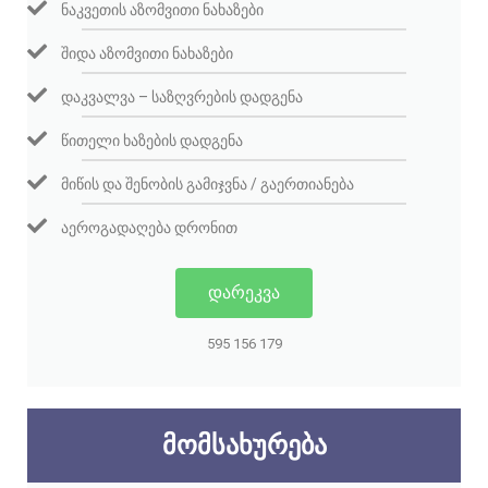
ᲜᲐᲙᲕᲔᲗᲘᲡ ᲐᲖᲝᲛᲕᲘᲗᲘ ᲜᲐᲮᲐᲖᲔᲑᲘ
ᲨᲘᲓᲐ ᲐᲖᲝᲛᲕᲘᲗᲘ ᲜᲐᲮᲐᲖᲔᲑᲘ
ᲓᲐᲙᲕᲐᲚᲕᲐ – ᲡᲐᲖᲦᲕᲠᲔᲑᲘᲡ ᲓᲐᲓᲒᲔᲜᲐ
ᲬᲘᲗᲔᲚᲘ ᲮᲐᲖᲔᲑᲘᲡ ᲓᲐᲓᲒᲔᲜᲐ
ᲛᲘᲬᲘᲡ ᲓᲐ ᲨᲔᲜᲝᲑᲘᲡ ᲒᲐᲛᲘᲯᲕᲜᲐ / ᲒᲐᲔᲠᲗᲘᲐᲜᲔᲑᲐ
ᲐᲔᲠᲝᲒᲐᲓᲐᲦᲔᲑᲐ ᲓᲠᲝᲜᲘᲗ
ᲓᲐᲠᲔᲙᲕᲐ
595 156 179
ᲛᲝᲛᲡᲐᲮᲣᲠᲔᲑᲐ