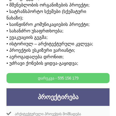
• ᲛᲨᲔᲜᲔᲑᲚᲝᲑᲘᲡ ᲝᲠᲒᲐᲜᲘᲖᲔᲑᲘᲡ ᲞᲠᲝᲔᲥᲢᲘ;
• ᲡᲐᲢᲠᲐᲜᲡᲞᲝᲠᲢᲝ ᲡᲥᲔᲛᲔᲑᲘ (ᲡᲥᲔᲛᲐᲢᲣᲠᲘ
ᲜᲐᲮᲐᲖᲘ);
• ᲡᲐᲘᲜᲟᲘᲜᲠᲝ ᲙᲝᲛᲣᲜᲘᲙᲐᲪᲘᲔᲑᲘᲡ ᲞᲠᲝᲔᲥᲢᲘ;
• ᲡᲐᲮᲐᲜᲫᲠᲝ ᲣᲡᲐᲤᲠᲗᲮᲝᲔᲑᲐ;
• ᲔᲕᲐᲙᲣᲐᲪᲘᲘᲡ ᲒᲔᲒᲛᲐ;
• ᲘᲡᲢᲝᲠᲘᲣᲚ – ᲐᲠᲥᲘᲢᲔᲥᲢᲣᲠᲣᲚᲘ ᲙᲕᲚᲔᲕᲐ;
• ᲞᲠᲝᲔᲥᲢᲘᲡ ᲔᲡᲙᲘᲖᲣᲠᲘ ᲕᲐᲠᲘᲐᲜᲢᲘ;
• ᲐᲔᲠᲝᲒᲐᲓᲐᲦᲔᲑᲐ ᲓᲠᲝᲜᲘᲗ;
• ᲣᲫᲠᲐᲕᲘ ᲥᲝᲜᲔᲑᲘᲡ ᲧᲘᲓᲕᲐ-ᲒᲐᲧᲘᲓᲕᲐ;
ᲓᲐᲠᲔᲙᲕᲐ - 595 156 179
ᲞᲠᲝᲔᲥᲢᲘᲠᲔᲑᲐ
ᲐᲠᲥᲘᲢᲔᲥᲢᲣᲠᲣᲚᲘ ᲞᲠᲝᲔᲥᲢᲘᲡ ᲛᲝᲛᲖᲐᲓᲔᲑᲐ