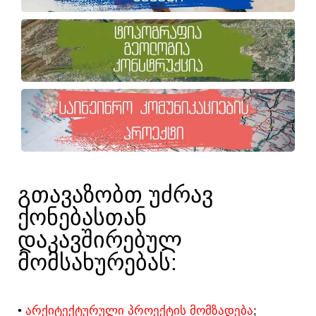
ᲒᲗᲐᲕᲐᲖᲝᲑᲗ ᲣᲫᲠᲐᲕ
ᲥᲝᲜᲔᲑᲐᲡᲗᲐᲜ
ᲓᲐᲙᲐᲕᲨᲘᲠᲔᲑᲣᲚ
ᲛᲝᲛᲡᲐᲮᲣᲠᲔᲑᲐᲡ:​
•
ᲐᲠᲥᲘᲢᲔᲥᲢᲣᲠᲣᲚᲘ ᲞᲠᲝᲔᲥᲢᲘᲡ ᲛᲝᲛᲖᲐᲓᲔᲑᲐ
;