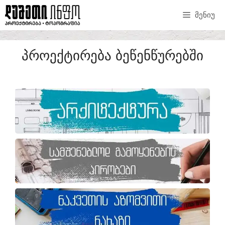
ᲛᲔᲜᲘᲣ
ᲞᲠᲝᲔᲥᲢᲘᲠᲔᲑᲐ ᲑᲔᲬᲔᲜᲬᲣᲠᲔᲑᲨᲘ