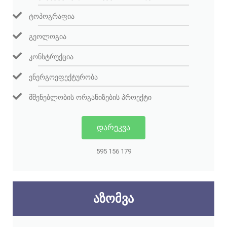
ᲢᲝᲞᲝᲒᲠᲐᲤᲘᲐ
ᲒᲔᲝᲚᲝᲒᲘᲐ
ᲙᲝᲜᲡᲢᲠᲣᲥᲪᲘᲐ
ᲔᲜᲔᲠᲒᲝᲔᲤᲔᲥᲢᲣᲠᲝᲑᲐ
ᲛᲨᲔᲜᲔᲑᲚᲝᲑᲘᲡ ᲝᲠᲒᲐᲜᲘᲖᲔᲑᲘᲡ ᲞᲠᲝᲔᲥᲢᲘ
ᲓᲐᲠᲔᲙᲕᲐ
595 156 179
ᲐᲖᲝᲛᲕᲐ