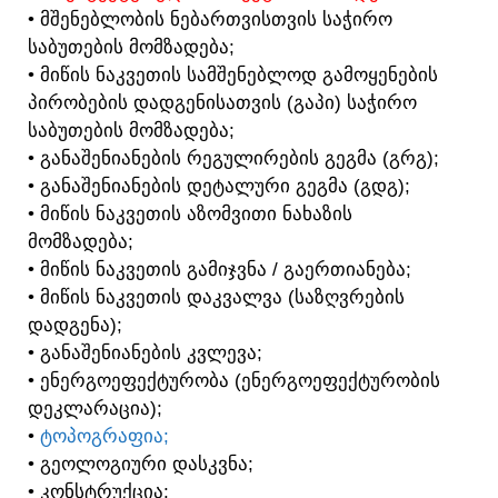
• ᲛᲨᲔᲜᲔᲑᲚᲝᲑᲘᲡ ᲜᲔᲑᲐᲠᲗᲕᲘᲡᲗᲕᲘᲡ ᲡᲐᲭᲘᲠᲝ
ᲡᲐᲑᲣᲗᲔᲑᲘᲡ ᲛᲝᲛᲖᲐᲓᲔᲑᲐ;
• ᲛᲘᲬᲘᲡ ᲜᲐᲙᲕᲔᲗᲘᲡ ᲡᲐᲛᲨᲔᲜᲔᲑᲚᲝᲓ ᲒᲐᲛᲝᲧᲔᲜᲔᲑᲘᲡ
ᲞᲘᲠᲝᲑᲔᲑᲘᲡ ᲓᲐᲓᲒᲔᲜᲘᲡᲐᲗᲕᲘᲡ (ᲒᲐᲞᲘ) ᲡᲐᲭᲘᲠᲝ
ᲡᲐᲑᲣᲗᲔᲑᲘᲡ ᲛᲝᲛᲖᲐᲓᲔᲑᲐ;
• ᲒᲐᲜᲐᲨᲔᲜᲘᲐᲜᲔᲑᲘᲡ ᲠᲔᲒᲣᲚᲘᲠᲔᲑᲘᲡ ᲒᲔᲒᲛᲐ (ᲒᲠᲒ);
• ᲒᲐᲜᲐᲨᲔᲜᲘᲐᲜᲔᲑᲘᲡ ᲓᲔᲢᲐᲚᲣᲠᲘ ᲒᲔᲒᲛᲐ (ᲒᲓᲒ);
• ᲛᲘᲬᲘᲡ ᲜᲐᲙᲕᲔᲗᲘᲡ ᲐᲖᲝᲛᲕᲘᲗᲘ ᲜᲐᲮᲐᲖᲘᲡ
ᲛᲝᲛᲖᲐᲓᲔᲑᲐ;
• ᲛᲘᲬᲘᲡ ᲜᲐᲙᲕᲔᲗᲘᲡ ᲒᲐᲛᲘᲯᲕᲜᲐ / ᲒᲐᲔᲠᲗᲘᲐᲜᲔᲑᲐ;
• ᲛᲘᲬᲘᲡ ᲜᲐᲙᲕᲔᲗᲘᲡ ᲓᲐᲙᲕᲐᲚᲕᲐ (ᲡᲐᲖᲦᲕᲠᲔᲑᲘᲡ
ᲓᲐᲓᲒᲔᲜᲐ);
• ᲒᲐᲜᲐᲨᲔᲜᲘᲐᲜᲔᲑᲘᲡ ᲙᲕᲚᲔᲕᲐ;
• ᲔᲜᲔᲠᲒᲝᲔᲤᲔᲥᲢᲣᲠᲝᲑᲐ (ᲔᲜᲔᲠᲒᲝᲔᲤᲔᲥᲢᲣᲠᲝᲑᲘᲡ
ᲓᲔᲙᲚᲐᲠᲐᲪᲘᲐ);
•
ᲢᲝᲞᲝᲒᲠᲐᲤᲘᲐ;
• ᲒᲔᲝᲚᲝᲒᲘᲣᲠᲘ ᲓᲐᲡᲙᲕᲜᲐ;
• ᲙᲝᲜᲡᲢᲠᲣᲥᲪᲘᲐ;