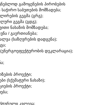
ᲛᲨᲔᲜᲔᲑᲚᲝᲓ ᲒᲐᲛᲝᲧᲔᲜᲔᲑᲘᲡ ᲞᲘᲠᲝᲑᲔᲑᲘᲡ
) ᲡᲐᲭᲘᲠᲝ ᲡᲐᲑᲣᲗᲔᲑᲘᲡ ᲛᲝᲛᲖᲐᲓᲔᲑᲐ;
ᲣᲚᲘᲠᲔᲑᲘᲡ ᲒᲔᲒᲛᲐ (ᲒᲠᲒ);
ᲐᲚᲣᲠᲘ ᲒᲔᲒᲛᲐ (ᲒᲓᲒ);
ᲛᲕᲘᲗᲘ ᲜᲐᲮᲐᲖᲘᲡ ᲛᲝᲛᲖᲐᲓᲔᲑᲐ;
ᲯᲕᲜᲐ / ᲒᲐᲔᲠᲗᲘᲐᲜᲔᲑᲐ;
ᲕᲐᲚᲕᲐ (ᲡᲐᲖᲦᲕᲠᲔᲑᲘᲡ ᲓᲐᲓᲒᲔᲜᲐ);
ᲕᲐ;
 (ᲔᲜᲔᲠᲒᲝᲔᲤᲔᲥᲢᲣᲠᲝᲑᲘᲡ ᲓᲔᲙᲚᲐᲠᲐᲪᲘᲐ);
Ა;
ᲘᲖᲔᲑᲘᲡ ᲞᲠᲝᲔᲥᲢᲘ;
ᲑᲘ (ᲡᲥᲔᲛᲐᲢᲣᲠᲘ ᲜᲐᲮᲐᲖᲘ);
ᲪᲘᲔᲑᲘᲡ ᲞᲠᲝᲔᲥᲢᲘ;
ᲔᲑᲐ;
ᲔᲥᲢᲣᲠᲣᲚᲘ ᲙᲕᲚᲔᲕᲐ;