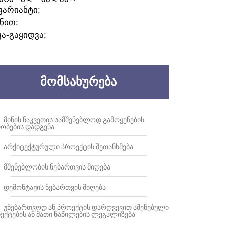
ᲕᲐᲠᲘᲐᲜᲢᲘ;
ᲜᲘᲗ;
ᲕᲐ-ᲒᲐᲧᲘᲓᲕᲐ;
ᲛᲝᲛᲡᲐᲮᲣᲠᲔᲑᲐ
ᲛᲘᲬᲘᲡ ᲜᲐᲙᲕᲔᲗᲘᲡ ᲡᲐᲛᲨᲔᲜᲔᲑᲚᲝᲓ ᲒᲐᲛᲝᲧᲔᲜᲔᲑᲘᲡ
ᲝᲑᲔᲑᲘᲡ ᲓᲐᲓᲒᲔᲜᲐ
ᲐᲠᲥᲘᲢᲔᲥᲢᲣᲠᲣᲚᲘ ᲞᲠᲝᲔᲥᲢᲘᲡ ᲨᲔᲗᲐᲜᲮᲛᲔᲑᲐ
ᲛᲨᲔᲜᲔᲑᲚᲝᲑᲘᲡ ᲜᲔᲑᲐᲠᲗᲕᲘᲡ ᲛᲘᲦᲔᲑᲐ
ᲓᲔᲛᲝᲜᲢᲐᲟᲘᲡ ᲜᲔᲑᲐᲠᲗᲕᲘᲡ ᲛᲘᲦᲔᲑᲐ
ᲣᲜᲔᲑᲐᲠᲗᲕᲝᲓ ᲐᲜ ᲞᲠᲝᲔᲥᲢᲘᲡ ᲓᲐᲠᲦᲕᲔᲕᲘᲗ ᲐᲨᲔᲜᲔᲑᲣᲚᲘ
ᲔᲥᲢᲔᲑᲘᲡ ᲐᲜ ᲛᲐᲗᲘ ᲜᲐᲬᲘᲚᲔᲑᲘᲡ ᲚᲔᲒᲐᲚᲘᲖᲔᲑᲐ