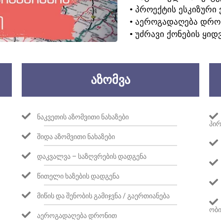
• ᲞᲠᲝᲔᲥᲢᲘᲡ ᲔᲡᲙᲘᲖᲣᲠᲘ 
• ᲐᲔᲠᲝᲒᲐᲓᲐᲦᲔᲑᲐ ᲓᲠᲝ
• ᲣᲫᲠᲐᲕᲘ ᲥᲝᲜᲔᲑᲘᲡ ᲧᲘᲓ
ᲐᲖᲝᲛᲕᲐ
ᲜᲐᲙᲕᲔᲗᲘᲡ ᲐᲖᲝᲛᲕᲘᲗᲘ ᲜᲐᲮᲐᲖᲔᲑᲘ
ᲞᲘᲠ
ᲨᲘᲓᲐ ᲐᲖᲝᲛᲕᲘᲗᲘ ᲜᲐᲮᲐᲖᲔᲑᲘ
ᲓᲐᲙᲕᲐᲚᲕᲐ – ᲡᲐᲖᲦᲕᲠᲔᲑᲘᲡ ᲓᲐᲓᲒᲔᲜᲐ
ᲬᲘᲗᲔᲚᲘ ᲮᲐᲖᲔᲑᲘᲡ ᲓᲐᲓᲒᲔᲜᲐ
ᲛᲘᲬᲘᲡ ᲓᲐ ᲨᲔᲜᲝᲑᲘᲡ ᲒᲐᲛᲘᲯᲕᲜᲐ / ᲒᲐᲔᲠᲗᲘᲐᲜᲔᲑᲐ
ᲝᲑᲘ
ᲐᲔᲠᲝᲒᲐᲓᲐᲦᲔᲑᲐ ᲓᲠᲝᲜᲘᲗ