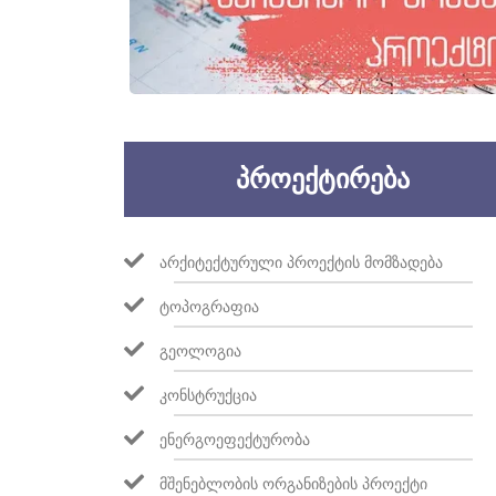
ᲞᲠᲝᲔᲥᲢᲘᲠᲔᲑᲐ
ᲐᲠᲥᲘᲢᲔᲥᲢᲣᲠᲣᲚᲘ ᲞᲠᲝᲔᲥᲢᲘᲡ ᲛᲝᲛᲖᲐᲓᲔᲑᲐ
ᲢᲝᲞᲝᲒᲠᲐᲤᲘᲐ
ᲒᲔᲝᲚᲝᲒᲘᲐ
ᲙᲝᲜᲡᲢᲠᲣᲥᲪᲘᲐ
ᲔᲜᲔᲠᲒᲝᲔᲤᲔᲥᲢᲣᲠᲝᲑᲐ
ᲛᲨᲔᲜᲔᲑᲚᲝᲑᲘᲡ ᲝᲠᲒᲐᲜᲘᲖᲔᲑᲘᲡ ᲞᲠᲝᲔᲥᲢᲘ