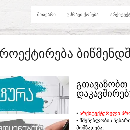
ᲛᲗᲐᲕᲐᲠᲘ
ᲣᲫᲠᲐᲕᲘ ᲥᲝᲜᲔᲑᲐ
ᲐᲠᲥᲘᲢᲔᲥ
ᲠᲝᲔᲥᲢᲘᲠᲔᲑᲐ ᲑᲘᲬᲛᲔᲜᲓ
ᲒᲗᲐᲕᲐᲖᲝᲑᲗ 
ᲓᲐᲙᲐᲕᲨᲘᲠᲔᲑ
•
ᲐᲠᲥᲘᲢᲔᲥᲢᲣᲠᲣᲚᲘ ᲞᲠᲝ
• ᲛᲨᲔᲜᲔᲑᲚᲝᲑᲘᲡ ᲜᲔᲑᲐᲠ
ᲛᲝᲛᲖᲐᲓᲔᲑᲐ;