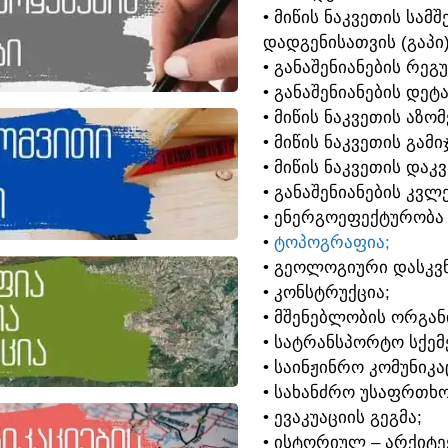
• ᲛᲘᲬᲘᲡ ᲜᲐᲙᲕᲔᲗᲘᲡ ᲡᲐ
ᲓᲐᲓᲒᲔᲜᲘᲡᲐᲗᲕᲘᲡ (ᲒᲐᲞᲘ
• ᲒᲐᲜᲐᲨᲔᲜᲘᲐᲜᲔᲑᲘᲡ ᲠᲔᲒ
• ᲒᲐᲜᲐᲨᲔᲜᲘᲐᲜᲔᲑᲘᲡ ᲓᲔᲢ
• ᲛᲘᲬᲘᲡ ᲜᲐᲙᲕᲔᲗᲘᲡ ᲐᲖᲝ
• ᲛᲘᲬᲘᲡ ᲜᲐᲙᲕᲔᲗᲘᲡ ᲒᲐᲛᲘ
• ᲛᲘᲬᲘᲡ ᲜᲐᲙᲕᲔᲗᲘᲡ ᲓᲐᲙ
• ᲒᲐᲜᲐᲨᲔᲜᲘᲐᲜᲔᲑᲘᲡ ᲙᲕᲚᲔ
• ᲔᲜᲔᲠᲒᲝᲔᲤᲔᲥᲢᲣᲠᲝᲑᲐ
•
ᲢᲝᲞᲝᲒᲠᲐᲤᲘᲐ;
• ᲒᲔᲝᲚᲝᲒᲘᲣᲠᲘ ᲓᲐᲡᲙᲕᲜ
• ᲙᲝᲜᲡᲢᲠᲣᲥᲪᲘᲐ;
• ᲛᲨᲔᲜᲔᲑᲚᲝᲑᲘᲡ ᲝᲠᲒᲐᲜ
• ᲡᲐᲢᲠᲐᲜᲡᲞᲝᲠᲢᲝ ᲡᲥᲔᲛᲔ
• ᲡᲐᲘᲜᲟᲘᲜᲠᲝ ᲙᲝᲛᲣᲜᲘᲙᲐ
• ᲡᲐᲮᲐᲜᲫᲠᲝ ᲣᲡᲐᲤᲠᲗᲮᲝ
• ᲔᲕᲐᲙᲣᲐᲪᲘᲘᲡ ᲒᲔᲒᲛᲐ;
• ᲘᲡᲢᲝᲠᲘᲣᲚ – ᲐᲠᲥᲘᲢ