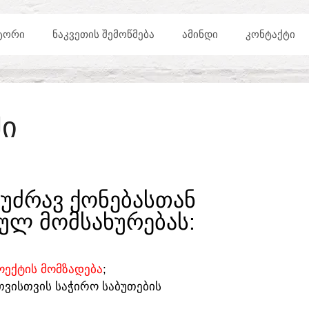
ᲢᲝᲠᲘ
ᲜᲐᲙᲕᲔᲗᲘᲡ ᲨᲔᲛᲝᲬᲛᲔᲑᲐ
ᲐᲛᲘᲜᲓᲘ
ᲙᲝᲜᲢᲐᲥᲢᲘ
ᲨᲘ
ᲣᲫᲠᲐᲕ ᲥᲝᲜᲔᲑᲐᲡᲗᲐᲜ
ᲣᲚ ᲛᲝᲛᲡᲐᲮᲣᲠᲔᲑᲐᲡ:​
ᲔᲥᲢᲘᲡ ᲛᲝᲛᲖᲐᲓᲔᲑᲐ
;
ᲗᲕᲘᲡᲗᲕᲘᲡ ᲡᲐᲭᲘᲠᲝ ᲡᲐᲑᲣᲗᲔᲑᲘᲡ