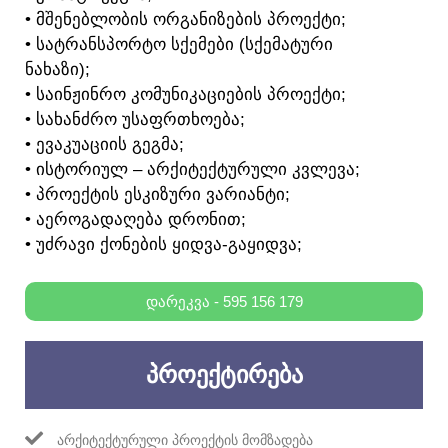
• ᲛᲨᲔᲜᲔᲑᲚᲝᲑᲘᲡ ᲝᲠᲒᲐᲜᲘᲖᲔᲑᲘᲡ ᲞᲠᲝᲔᲥᲢᲘ;
• ᲡᲐᲢᲠᲐᲜᲡᲞᲝᲠᲢᲝ ᲡᲥᲔᲛᲔᲑᲘ (ᲡᲥᲔᲛᲐᲢᲣᲠᲘ
ᲜᲐᲮᲐᲖᲘ);
• ᲡᲐᲘᲜᲟᲘᲜᲠᲝ ᲙᲝᲛᲣᲜᲘᲙᲐᲪᲘᲔᲑᲘᲡ ᲞᲠᲝᲔᲥᲢᲘ;
• ᲡᲐᲮᲐᲜᲫᲠᲝ ᲣᲡᲐᲤᲠᲗᲮᲝᲔᲑᲐ;
• ᲔᲕᲐᲙᲣᲐᲪᲘᲘᲡ ᲒᲔᲒᲛᲐ;
• ᲘᲡᲢᲝᲠᲘᲣᲚ – ᲐᲠᲥᲘᲢᲔᲥᲢᲣᲠᲣᲚᲘ ᲙᲕᲚᲔᲕᲐ;
• ᲞᲠᲝᲔᲥᲢᲘᲡ ᲔᲡᲙᲘᲖᲣᲠᲘ ᲕᲐᲠᲘᲐᲜᲢᲘ;
• ᲐᲔᲠᲝᲒᲐᲓᲐᲦᲔᲑᲐ ᲓᲠᲝᲜᲘᲗ;
• ᲣᲫᲠᲐᲕᲘ ᲥᲝᲜᲔᲑᲘᲡ ᲧᲘᲓᲕᲐ-ᲒᲐᲧᲘᲓᲕᲐ;
ᲓᲐᲠᲔᲙᲕᲐ - 595 156 179
ᲞᲠᲝᲔᲥᲢᲘᲠᲔᲑᲐ
ᲐᲠᲥᲘᲢᲔᲥᲢᲣᲠᲣᲚᲘ ᲞᲠᲝᲔᲥᲢᲘᲡ ᲛᲝᲛᲖᲐᲓᲔᲑᲐ