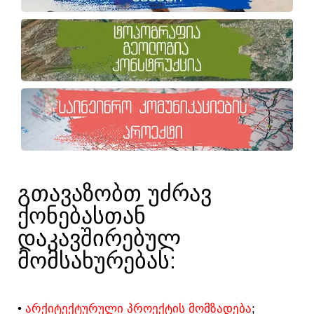
ᲒᲗᲐᲕᲐᲖᲝᲑᲗ ᲣᲫᲠᲐᲕ
ᲥᲝᲜᲔᲑᲐᲡᲗᲐᲜ
ᲓᲐᲙᲐᲕᲨᲘᲠᲔᲑᲣᲚ
ᲛᲝᲛᲡᲐᲮᲣᲠᲔᲑᲐᲡ:​
•
ᲐᲠᲥᲘᲢᲔᲥᲢᲣᲠᲣᲚᲘ ᲞᲠᲝᲔᲥᲢᲘᲡ ᲛᲝᲛᲖᲐᲓᲔᲑᲐ
;