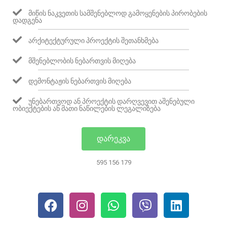
ᲛᲘᲬᲘᲡ ᲜᲐᲙᲕᲔᲗᲘᲡ ᲡᲐᲛᲨᲔᲜᲔᲑᲚᲝᲓ ᲒᲐᲛᲝᲧᲔᲜᲔᲑᲘᲡ ᲞᲘᲠᲝᲑᲔᲑᲘᲡ
ᲓᲐᲓᲒᲔᲜᲐ
ᲐᲠᲥᲘᲢᲔᲥᲢᲣᲠᲣᲚᲘ ᲞᲠᲝᲔᲥᲢᲘᲡ ᲨᲔᲗᲐᲜᲮᲛᲔᲑᲐ
ᲛᲨᲔᲜᲔᲑᲚᲝᲑᲘᲡ ᲜᲔᲑᲐᲠᲗᲕᲘᲡ ᲛᲘᲦᲔᲑᲐ
ᲓᲔᲛᲝᲜᲢᲐᲟᲘᲡ ᲜᲔᲑᲐᲠᲗᲕᲘᲡ ᲛᲘᲦᲔᲑᲐ
ᲣᲜᲔᲑᲐᲠᲗᲕᲝᲓ ᲐᲜ ᲞᲠᲝᲔᲥᲢᲘᲡ ᲓᲐᲠᲦᲕᲔᲕᲘᲗ ᲐᲨᲔᲜᲔᲑᲣᲚᲘ
ᲝᲑᲘᲔᲥᲢᲔᲑᲘᲡ ᲐᲜ ᲛᲐᲗᲘ ᲜᲐᲬᲘᲚᲔᲑᲘᲡ ᲚᲔᲒᲐᲚᲘᲖᲔᲑᲐ
ᲓᲐᲠᲔᲙᲕᲐ
595 156 179