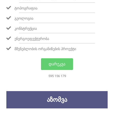
ᲢᲝᲞᲝᲒᲠᲐᲤᲘᲐ
ᲒᲔᲝᲚᲝᲒᲘᲐ
ᲙᲝᲜᲡᲢᲠᲣᲥᲪᲘᲐ
ᲔᲜᲔᲠᲒᲝᲔᲤᲔᲥᲢᲣᲠᲝᲑᲐ
ᲛᲨᲔᲜᲔᲑᲚᲝᲑᲘᲡ ᲝᲠᲒᲐᲜᲘᲖᲔᲑᲘᲡ ᲞᲠᲝᲔᲥᲢᲘ
ᲓᲐᲠᲔᲙᲕᲐ
595 156 179
ᲐᲖᲝᲛᲕᲐ