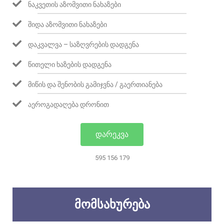
ᲜᲐᲙᲕᲔᲗᲘᲡ ᲐᲖᲝᲛᲕᲘᲗᲘ ᲜᲐᲮᲐᲖᲔᲑᲘ
ᲨᲘᲓᲐ ᲐᲖᲝᲛᲕᲘᲗᲘ ᲜᲐᲮᲐᲖᲔᲑᲘ
ᲓᲐᲙᲕᲐᲚᲕᲐ – ᲡᲐᲖᲦᲕᲠᲔᲑᲘᲡ ᲓᲐᲓᲒᲔᲜᲐ
ᲬᲘᲗᲔᲚᲘ ᲮᲐᲖᲔᲑᲘᲡ ᲓᲐᲓᲒᲔᲜᲐ
ᲛᲘᲬᲘᲡ ᲓᲐ ᲨᲔᲜᲝᲑᲘᲡ ᲒᲐᲛᲘᲯᲕᲜᲐ / ᲒᲐᲔᲠᲗᲘᲐᲜᲔᲑᲐ
ᲐᲔᲠᲝᲒᲐᲓᲐᲦᲔᲑᲐ ᲓᲠᲝᲜᲘᲗ
ᲓᲐᲠᲔᲙᲕᲐ
595 156 179
ᲛᲝᲛᲡᲐᲮᲣᲠᲔᲑᲐ