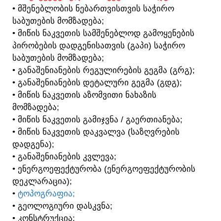
• ᲛᲨᲔᲜᲔᲑᲚᲝᲑᲘᲡ ᲜᲔᲑᲐᲠᲗᲕᲘᲡᲗᲕᲘᲡ ᲡᲐᲭᲘᲠᲝ
ᲡᲐᲑᲣᲗᲔᲑᲘᲡ ᲛᲝᲛᲖᲐᲓᲔᲑᲐ;
• ᲛᲘᲬᲘᲡ ᲜᲐᲙᲕᲔᲗᲘᲡ ᲡᲐᲛᲨᲔᲜᲔᲑᲚᲝᲓ ᲒᲐᲛᲝᲧᲔᲜᲔᲑᲘᲡ
ᲞᲘᲠᲝᲑᲔᲑᲘᲡ ᲓᲐᲓᲒᲔᲜᲘᲡᲐᲗᲕᲘᲡ (ᲒᲐᲞᲘ) ᲡᲐᲭᲘᲠᲝ
ᲡᲐᲑᲣᲗᲔᲑᲘᲡ ᲛᲝᲛᲖᲐᲓᲔᲑᲐ;
• ᲒᲐᲜᲐᲨᲔᲜᲘᲐᲜᲔᲑᲘᲡ ᲠᲔᲒᲣᲚᲘᲠᲔᲑᲘᲡ ᲒᲔᲒᲛᲐ (ᲒᲠᲒ);
• ᲒᲐᲜᲐᲨᲔᲜᲘᲐᲜᲔᲑᲘᲡ ᲓᲔᲢᲐᲚᲣᲠᲘ ᲒᲔᲒᲛᲐ (ᲒᲓᲒ);
• ᲛᲘᲬᲘᲡ ᲜᲐᲙᲕᲔᲗᲘᲡ ᲐᲖᲝᲛᲕᲘᲗᲘ ᲜᲐᲮᲐᲖᲘᲡ
ᲛᲝᲛᲖᲐᲓᲔᲑᲐ;
• ᲛᲘᲬᲘᲡ ᲜᲐᲙᲕᲔᲗᲘᲡ ᲒᲐᲛᲘᲯᲕᲜᲐ / ᲒᲐᲔᲠᲗᲘᲐᲜᲔᲑᲐ;
• ᲛᲘᲬᲘᲡ ᲜᲐᲙᲕᲔᲗᲘᲡ ᲓᲐᲙᲕᲐᲚᲕᲐ (ᲡᲐᲖᲦᲕᲠᲔᲑᲘᲡ
ᲓᲐᲓᲒᲔᲜᲐ);
• ᲒᲐᲜᲐᲨᲔᲜᲘᲐᲜᲔᲑᲘᲡ ᲙᲕᲚᲔᲕᲐ;
• ᲔᲜᲔᲠᲒᲝᲔᲤᲔᲥᲢᲣᲠᲝᲑᲐ (ᲔᲜᲔᲠᲒᲝᲔᲤᲔᲥᲢᲣᲠᲝᲑᲘᲡ
ᲓᲔᲙᲚᲐᲠᲐᲪᲘᲐ);
•
ᲢᲝᲞᲝᲒᲠᲐᲤᲘᲐ;
• ᲒᲔᲝᲚᲝᲒᲘᲣᲠᲘ ᲓᲐᲡᲙᲕᲜᲐ;
• ᲙᲝᲜᲡᲢᲠᲣᲥᲪᲘᲐ;