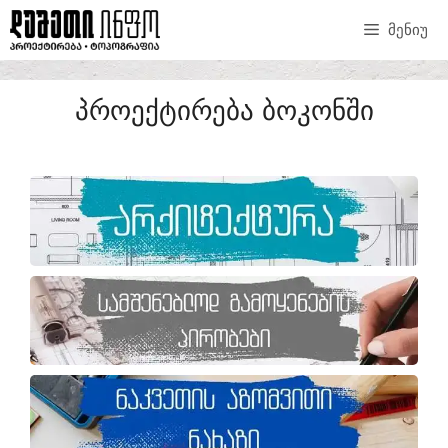
ᲛᲔᲜᲘᲣ
ᲞᲠᲝᲔᲥᲢᲘᲠᲔᲑᲐ ᲑᲝᲙᲝᲜᲨᲘ