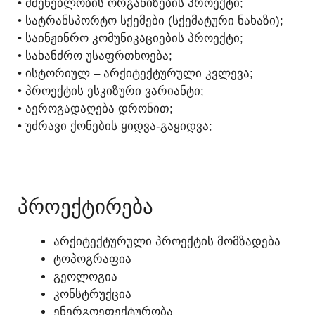
• ᲛᲨᲔᲜᲔᲑᲚᲝᲑᲘᲡ ᲝᲠᲒᲐᲜᲘᲖᲔᲑᲘᲡ ᲞᲠᲝᲔᲥᲢᲘ;
• ᲡᲐᲢᲠᲐᲜᲡᲞᲝᲠᲢᲝ ᲡᲥᲔᲛᲔᲑᲘ (ᲡᲥᲔᲛᲐᲢᲣᲠᲘ ᲜᲐᲮᲐᲖᲘ);
• ᲡᲐᲘᲜᲟᲘᲜᲠᲝ ᲙᲝᲛᲣᲜᲘᲙᲐᲪᲘᲔᲑᲘᲡ ᲞᲠᲝᲔᲥᲢᲘ;
• ᲡᲐᲮᲐᲜᲫᲠᲝ ᲣᲡᲐᲤᲠᲗᲮᲝᲔᲑᲐ;
• ᲘᲡᲢᲝᲠᲘᲣᲚ – ᲐᲠᲥᲘᲢᲔᲥᲢᲣᲠᲣᲚᲘ ᲙᲕᲚᲔᲕᲐ;
• ᲞᲠᲝᲔᲥᲢᲘᲡ ᲔᲡᲙᲘᲖᲣᲠᲘ ᲕᲐᲠᲘᲐᲜᲢᲘ;
• ᲐᲔᲠᲝᲒᲐᲓᲐᲦᲔᲑᲐ ᲓᲠᲝᲜᲘᲗ;
• ᲣᲫᲠᲐᲕᲘ ᲥᲝᲜᲔᲑᲘᲡ ᲧᲘᲓᲕᲐ-ᲒᲐᲧᲘᲓᲕᲐ;
ᲓᲐᲠᲔᲙᲕᲐ - 595 156 179
ᲞᲠᲝᲔᲥᲢᲘᲠᲔᲑᲐ
ᲐᲠᲥᲘᲢᲔᲥᲢᲣᲠᲣᲚᲘ ᲞᲠᲝᲔᲥᲢᲘᲡ ᲛᲝᲛᲖᲐᲓᲔᲑᲐ
ᲢᲝᲞᲝᲒᲠᲐᲤᲘᲐ
ᲒᲔᲝᲚᲝᲒᲘᲐ
ᲙᲝᲜᲡᲢᲠᲣᲥᲪᲘᲐ
ᲔᲜᲔᲠᲒᲝᲔᲤᲔᲥᲢᲣᲠᲝᲑᲐ