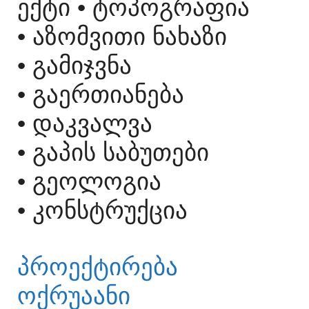
ᲔᲥᲢᲘ
• ᲢᲝᲞᲝᲒᲠᲐᲤᲘᲐ
• ᲐᲖᲝᲛᲕᲘᲗᲘ ᲜᲐᲮᲐᲖᲘ
• ᲒᲐᲛᲘᲯᲕᲜᲐ
• ᲒᲐᲔᲠᲗᲘᲐᲜᲔᲑᲐ
• ᲓᲐᲙᲕᲐᲚᲕᲐ
• ᲒᲐᲞᲘᲡ ᲡᲐᲑᲣᲗᲔᲑᲘ
• ᲒᲔᲝᲚᲝᲒᲘᲐ
• ᲙᲝᲜᲡᲢᲠᲣᲥᲪᲘᲐ
ᲞᲠᲝᲔᲥᲢᲘᲠᲔᲑᲐ
ᲝᲥᲠᲣᲐᲐᲜᲘ