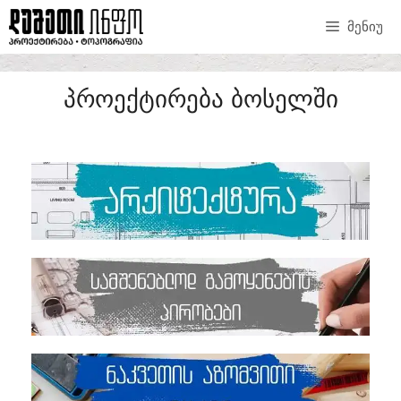
ᲛᲔᲜᲘᲣ
ᲞᲠᲝᲔᲥᲢᲘᲠᲔᲑᲐ ᲑᲝᲡᲔᲚᲨᲘ