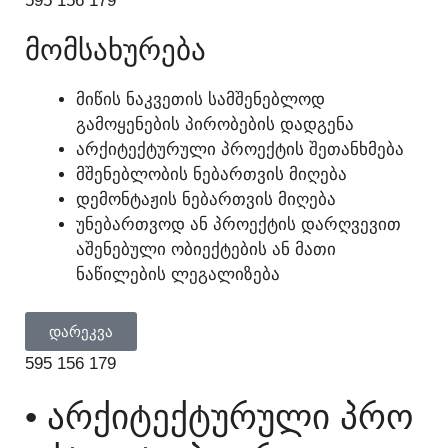
595 156 179
ᲛᲝᲛᲡᲐᲮᲣᲠᲔᲑᲐ
ᲛᲘᲬᲘᲡ ᲜᲐᲙᲕᲔᲗᲘᲡ ᲡᲐᲛᲨᲔᲜᲔᲑᲚᲝᲓ
ᲒᲐᲛᲝᲧᲔᲜᲔᲑᲘᲡ ᲞᲘᲠᲝᲑᲔᲑᲘᲡ ᲓᲐᲓᲒᲔᲜᲐ
ᲐᲠᲥᲘᲢᲔᲥᲢᲣᲠᲣᲚᲘ ᲞᲠᲝᲔᲥᲢᲘᲡ ᲨᲔᲗᲐᲜᲮᲛᲔᲑᲐ
ᲛᲨᲔᲜᲔᲑᲚᲝᲑᲘᲡ ᲜᲔᲑᲐᲠᲗᲕᲘᲡ ᲛᲘᲦᲔᲑᲐ
ᲓᲔᲛᲝᲜᲢᲐᲟᲘᲡ ᲜᲔᲑᲐᲠᲗᲕᲘᲡ ᲛᲘᲦᲔᲑᲐ
ᲣᲜᲔᲑᲐᲠᲗᲕᲝᲓ ᲐᲜ ᲞᲠᲝᲔᲥᲢᲘᲡ ᲓᲐᲠᲦᲕᲔᲕᲘᲗ
ᲐᲨᲔᲜᲔᲑᲣᲚᲘ ᲝᲑᲘᲔᲥᲢᲔᲑᲘᲡ ᲐᲜ ᲛᲐᲗᲘ
ᲜᲐᲬᲘᲚᲔᲑᲘᲡ ᲚᲔᲒᲐᲚᲘᲖᲔᲑᲐ
ᲓᲐᲠᲔᲙᲕᲐ
595 156 179
• ᲐᲠᲥᲘᲢᲔᲥᲢᲣᲠᲣᲚᲘ ᲞᲠᲝ