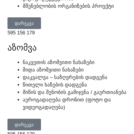
ᲛᲨᲔᲜᲔᲑᲚᲝᲑᲘᲡ ᲝᲠᲒᲐᲜᲘᲖᲔᲑᲘᲡ ᲞᲠᲝᲔᲥᲢᲘ
ᲓᲐᲠᲔᲙᲕᲐ
595 156 179
ᲐᲖᲝᲛᲕᲐ
ᲜᲐᲙᲕᲔᲗᲘᲡ ᲐᲖᲝᲛᲕᲘᲗᲘ ᲜᲐᲮᲐᲖᲔᲑᲘ
ᲨᲘᲓᲐ ᲐᲖᲝᲛᲕᲘᲗᲘ ᲜᲐᲮᲐᲖᲔᲑᲘ
ᲓᲐᲙᲕᲐᲚᲕᲐ – ᲡᲐᲖᲦᲕᲠᲔᲑᲘᲡ ᲓᲐᲓᲒᲔᲜᲐ
ᲬᲘᲗᲔᲚᲘ ᲮᲐᲖᲔᲑᲘᲡ ᲓᲐᲓᲒᲔᲜᲐ
ᲛᲘᲬᲘᲡ ᲓᲐ ᲨᲔᲜᲝᲑᲘᲡ ᲒᲐᲛᲘᲯᲕᲜᲐ / ᲒᲐᲔᲠᲗᲘᲐᲜᲔᲑᲐ
ᲐᲔᲠᲝᲒᲐᲓᲐᲦᲔᲑᲐ ᲓᲠᲝᲜᲘᲗ (ᲤᲝᲢᲝ ᲓᲐ
ᲕᲘᲓᲔᲝᲒᲐᲓᲐᲦᲔᲑᲐ)
ᲓᲐᲠᲔᲙᲕᲐ