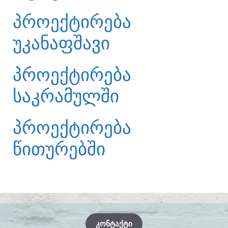
ᲞᲠᲝᲔᲥᲢᲘᲠᲔᲑᲐ
ᲣᲙᲐᲜᲐᲤᲨᲐᲕᲘ
ᲞᲠᲝᲔᲥᲢᲘᲠᲔᲑᲐ
ᲡᲐᲙᲠᲐᲛᲣᲚᲨᲘ
ᲞᲠᲝᲔᲥᲢᲘᲠᲔᲑᲐ
ᲬᲘᲗᲣᲠᲔᲑᲨᲘ
ᲙᲝᲜᲢᲐᲥᲢᲘ