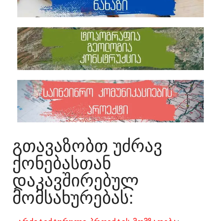
ᲒᲗᲐᲕᲐᲖᲝᲑᲗ ᲣᲫᲠᲐᲕ
ᲥᲝᲜᲔᲑᲐᲡᲗᲐᲜ
ᲓᲐᲙᲐᲕᲨᲘᲠᲔᲑᲣᲚ
ᲛᲝᲛᲡᲐᲮᲣᲠᲔᲑᲐᲡ:​