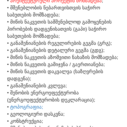
•
ᲐᲠᲥᲘᲢᲔᲥᲢᲣᲠᲣᲚᲘ ᲞᲠᲝᲔᲥᲢᲘᲡ ᲛᲝᲛᲖᲐᲓᲔᲑᲐ
;
• ᲛᲨᲔᲜᲔᲑᲚᲝᲑᲘᲡ ᲜᲔᲑᲐᲠᲗᲕᲘᲡᲗᲕᲘᲡ ᲡᲐᲭᲘᲠᲝ
ᲡᲐᲑᲣᲗᲔᲑᲘᲡ ᲛᲝᲛᲖᲐᲓᲔᲑᲐ;
• ᲛᲘᲬᲘᲡ ᲜᲐᲙᲕᲔᲗᲘᲡ ᲡᲐᲛᲨᲔᲜᲔᲑᲚᲝᲓ ᲒᲐᲛᲝᲧᲔᲜᲔᲑᲘᲡ
ᲞᲘᲠᲝᲑᲔᲑᲘᲡ ᲓᲐᲓᲒᲔᲜᲘᲡᲐᲗᲕᲘᲡ (ᲒᲐᲞᲘ) ᲡᲐᲭᲘᲠᲝ
ᲡᲐᲑᲣᲗᲔᲑᲘᲡ ᲛᲝᲛᲖᲐᲓᲔᲑᲐ;
• ᲒᲐᲜᲐᲨᲔᲜᲘᲐᲜᲔᲑᲘᲡ ᲠᲔᲒᲣᲚᲘᲠᲔᲑᲘᲡ ᲒᲔᲒᲛᲐ (ᲒᲠᲒ);
• ᲒᲐᲜᲐᲨᲔᲜᲘᲐᲜᲔᲑᲘᲡ ᲓᲔᲢᲐᲚᲣᲠᲘ ᲒᲔᲒᲛᲐ (ᲒᲓᲒ);
• ᲛᲘᲬᲘᲡ ᲜᲐᲙᲕᲔᲗᲘᲡ ᲐᲖᲝᲛᲕᲘᲗᲘ ᲜᲐᲮᲐᲖᲘᲡ ᲛᲝᲛᲖᲐᲓᲔᲑᲐ;
• ᲛᲘᲬᲘᲡ ᲜᲐᲙᲕᲔᲗᲘᲡ ᲒᲐᲛᲘᲯᲕᲜᲐ / ᲒᲐᲔᲠᲗᲘᲐᲜᲔᲑᲐ;
• ᲛᲘᲬᲘᲡ ᲜᲐᲙᲕᲔᲗᲘᲡ ᲓᲐᲙᲕᲐᲚᲕᲐ (ᲡᲐᲖᲦᲕᲠᲔᲑᲘᲡ
ᲓᲐᲓᲒᲔᲜᲐ);
• ᲒᲐᲜᲐᲨᲔᲜᲘᲐᲜᲔᲑᲘᲡ ᲙᲕᲚᲔᲕᲐ;
• ᲨᲔᲜᲝᲑᲘᲡ ᲔᲜᲔᲠᲒᲝᲔᲤᲔᲥᲢᲣᲠᲝᲑᲐ
(ᲔᲜᲔᲠᲒᲝᲔᲤᲔᲥᲢᲣᲠᲝᲑᲘᲡ ᲓᲔᲙᲚᲐᲠᲐᲪᲘᲐ);
•
ᲢᲝᲞᲝᲒᲠᲐᲤᲘᲐ;
• ᲒᲔᲝᲚᲝᲒᲘᲣᲠᲘ ᲓᲐᲡᲙᲕᲜᲐ;
• ᲙᲝᲜᲡᲢᲠᲣᲥᲪᲘᲐ;