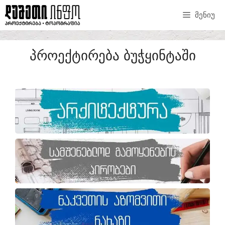
ᲛᲔᲜᲘᲣ
ᲞᲠᲝᲔᲥᲢᲘᲠᲔᲑᲐ ᲑᲣᲭᲧᲘᲜᲢᲐᲨᲘ