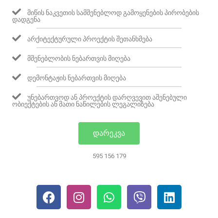
ᲛᲘᲬᲘᲡ ᲜᲐᲙᲕᲔᲗᲘᲡ ᲡᲐᲛᲨᲔᲜᲔᲑᲚᲝᲓ ᲒᲐᲛᲝᲧᲔᲜᲔᲑᲘᲡ ᲞᲘᲠᲝᲑᲔᲑᲘᲡ
ᲓᲐᲓᲒᲔᲜᲐ
ᲐᲠᲥᲘᲢᲔᲥᲢᲣᲠᲣᲚᲘ ᲞᲠᲝᲔᲥᲢᲘᲡ ᲨᲔᲗᲐᲜᲮᲛᲔᲑᲐ
ᲛᲨᲔᲜᲔᲑᲚᲝᲑᲘᲡ ᲜᲔᲑᲐᲠᲗᲕᲘᲡ ᲛᲘᲦᲔᲑᲐ
ᲓᲔᲛᲝᲜᲢᲐᲟᲘᲡ ᲜᲔᲑᲐᲠᲗᲕᲘᲡ ᲛᲘᲦᲔᲑᲐ
ᲣᲜᲔᲑᲐᲠᲗᲕᲝᲓ ᲐᲜ ᲞᲠᲝᲔᲥᲢᲘᲡ ᲓᲐᲠᲦᲕᲔᲕᲘᲗ ᲐᲨᲔᲜᲔᲑᲣᲚᲘ
ᲝᲑᲘᲔᲥᲢᲔᲑᲘᲡ ᲐᲜ ᲛᲐᲗᲘ ᲜᲐᲬᲘᲚᲔᲑᲘᲡ ᲚᲔᲒᲐᲚᲘᲖᲔᲑᲐ
ᲓᲐᲠᲔᲙᲕᲐ
595 156 179