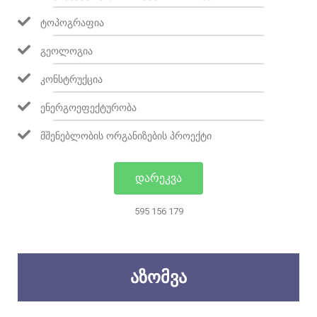
ᲢᲝᲞᲝᲒᲠᲐᲤᲘᲐ
ᲒᲔᲝᲚᲝᲒᲘᲐ
ᲙᲝᲜᲡᲢᲠᲣᲥᲪᲘᲐ
ᲔᲜᲔᲠᲒᲝᲔᲤᲔᲥᲢᲣᲠᲝᲑᲐ
ᲛᲨᲔᲜᲔᲑᲚᲝᲑᲘᲡ ᲝᲠᲒᲐᲜᲘᲖᲔᲑᲘᲡ ᲞᲠᲝᲔᲥᲢᲘ
ᲓᲐᲠᲔᲙᲕᲐ
595 156 179
ᲐᲖᲝᲛᲕᲐ