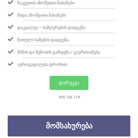
ᲜᲐᲙᲕᲔᲗᲘᲡ ᲐᲖᲝᲛᲕᲘᲗᲘ ᲜᲐᲮᲐᲖᲔᲑᲘ
ᲨᲘᲓᲐ ᲐᲖᲝᲛᲕᲘᲗᲘ ᲜᲐᲮᲐᲖᲔᲑᲘ
ᲓᲐᲙᲕᲐᲚᲕᲐ – ᲡᲐᲖᲦᲕᲠᲔᲑᲘᲡ ᲓᲐᲓᲒᲔᲜᲐ
ᲬᲘᲗᲔᲚᲘ ᲮᲐᲖᲔᲑᲘᲡ ᲓᲐᲓᲒᲔᲜᲐ
ᲛᲘᲬᲘᲡ ᲓᲐ ᲨᲔᲜᲝᲑᲘᲡ ᲒᲐᲛᲘᲯᲕᲜᲐ / ᲒᲐᲔᲠᲗᲘᲐᲜᲔᲑᲐ
ᲐᲔᲠᲝᲒᲐᲓᲐᲦᲔᲑᲐ ᲓᲠᲝᲜᲘᲗ
ᲓᲐᲠᲔᲙᲕᲐ
595 156 179
ᲛᲝᲛᲡᲐᲮᲣᲠᲔᲑᲐ