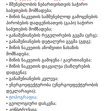
• ᲛᲨᲔᲜᲔᲑᲚᲝᲑᲘᲡ ᲜᲔᲑᲐᲠᲗᲕᲘᲡᲗᲕᲘᲡ ᲡᲐᲭᲘᲠᲝ
ᲡᲐᲑᲣᲗᲔᲑᲘᲡ ᲛᲝᲛᲖᲐᲓᲔᲑᲐ;
• ᲛᲘᲬᲘᲡ ᲜᲐᲙᲕᲔᲗᲘᲡ ᲡᲐᲛᲨᲔᲜᲔᲑᲚᲝᲓ ᲒᲐᲛᲝᲧᲔᲜᲔᲑᲘᲡ
ᲞᲘᲠᲝᲑᲔᲑᲘᲡ ᲓᲐᲓᲒᲔᲜᲘᲡᲐᲗᲕᲘᲡ (ᲒᲐᲞᲘ) ᲡᲐᲭᲘᲠᲝ
ᲡᲐᲑᲣᲗᲔᲑᲘᲡ ᲛᲝᲛᲖᲐᲓᲔᲑᲐ;
• ᲒᲐᲜᲐᲨᲔᲜᲘᲐᲜᲔᲑᲘᲡ ᲠᲔᲒᲣᲚᲘᲠᲔᲑᲘᲡ ᲒᲔᲒᲛᲐ (ᲒᲠᲒ);
• ᲒᲐᲜᲐᲨᲔᲜᲘᲐᲜᲔᲑᲘᲡ ᲓᲔᲢᲐᲚᲣᲠᲘ ᲒᲔᲒᲛᲐ (ᲒᲓᲒ);
• ᲛᲘᲬᲘᲡ ᲜᲐᲙᲕᲔᲗᲘᲡ ᲐᲖᲝᲛᲕᲘᲗᲘ ᲜᲐᲮᲐᲖᲘᲡ
ᲛᲝᲛᲖᲐᲓᲔᲑᲐ;
• ᲛᲘᲬᲘᲡ ᲜᲐᲙᲕᲔᲗᲘᲡ ᲒᲐᲛᲘᲯᲕᲜᲐ / ᲒᲐᲔᲠᲗᲘᲐᲜᲔᲑᲐ;
• ᲛᲘᲬᲘᲡ ᲜᲐᲙᲕᲔᲗᲘᲡ ᲓᲐᲙᲕᲐᲚᲕᲐ (ᲡᲐᲖᲦᲕᲠᲔᲑᲘᲡ
ᲓᲐᲓᲒᲔᲜᲐ);
• ᲒᲐᲜᲐᲨᲔᲜᲘᲐᲜᲔᲑᲘᲡ ᲙᲕᲚᲔᲕᲐ;
• ᲔᲜᲔᲠᲒᲝᲔᲤᲔᲥᲢᲣᲠᲝᲑᲐ (ᲔᲜᲔᲠᲒᲝᲔᲤᲔᲥᲢᲣᲠᲝᲑᲘᲡ
ᲓᲔᲙᲚᲐᲠᲐᲪᲘᲐ);
•
ᲢᲝᲞᲝᲒᲠᲐᲤᲘᲐ;
• ᲒᲔᲝᲚᲝᲒᲘᲣᲠᲘ ᲓᲐᲡᲙᲕᲜᲐ;
• ᲙᲝᲜᲡᲢᲠᲣᲥᲪᲘᲐ;