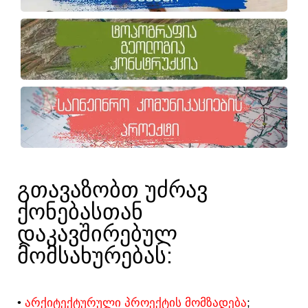
ᲒᲗᲐᲕᲐᲖᲝᲑᲗ ᲣᲫᲠᲐᲕ
ᲥᲝᲜᲔᲑᲐᲡᲗᲐᲜ
ᲓᲐᲙᲐᲕᲨᲘᲠᲔᲑᲣᲚ
ᲛᲝᲛᲡᲐᲮᲣᲠᲔᲑᲐᲡ:​
•
ᲐᲠᲥᲘᲢᲔᲥᲢᲣᲠᲣᲚᲘ ᲞᲠᲝᲔᲥᲢᲘᲡ ᲛᲝᲛᲖᲐᲓᲔᲑᲐ
;