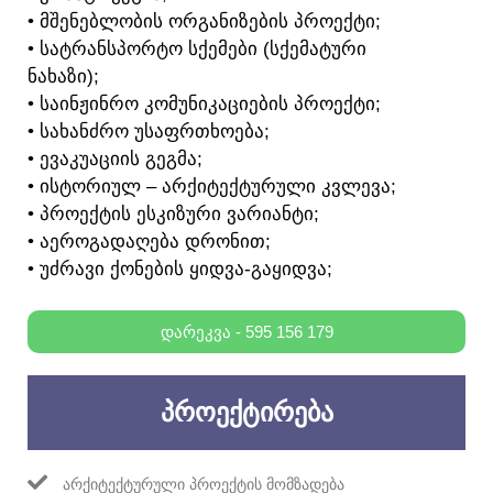
• ᲛᲨᲔᲜᲔᲑᲚᲝᲑᲘᲡ ᲝᲠᲒᲐᲜᲘᲖᲔᲑᲘᲡ ᲞᲠᲝᲔᲥᲢᲘ;
• ᲡᲐᲢᲠᲐᲜᲡᲞᲝᲠᲢᲝ ᲡᲥᲔᲛᲔᲑᲘ (ᲡᲥᲔᲛᲐᲢᲣᲠᲘ
ᲜᲐᲮᲐᲖᲘ);
• ᲡᲐᲘᲜᲟᲘᲜᲠᲝ ᲙᲝᲛᲣᲜᲘᲙᲐᲪᲘᲔᲑᲘᲡ ᲞᲠᲝᲔᲥᲢᲘ;
• ᲡᲐᲮᲐᲜᲫᲠᲝ ᲣᲡᲐᲤᲠᲗᲮᲝᲔᲑᲐ;
• ᲔᲕᲐᲙᲣᲐᲪᲘᲘᲡ ᲒᲔᲒᲛᲐ;
• ᲘᲡᲢᲝᲠᲘᲣᲚ – ᲐᲠᲥᲘᲢᲔᲥᲢᲣᲠᲣᲚᲘ ᲙᲕᲚᲔᲕᲐ;
• ᲞᲠᲝᲔᲥᲢᲘᲡ ᲔᲡᲙᲘᲖᲣᲠᲘ ᲕᲐᲠᲘᲐᲜᲢᲘ;
• ᲐᲔᲠᲝᲒᲐᲓᲐᲦᲔᲑᲐ ᲓᲠᲝᲜᲘᲗ;
• ᲣᲫᲠᲐᲕᲘ ᲥᲝᲜᲔᲑᲘᲡ ᲧᲘᲓᲕᲐ-ᲒᲐᲧᲘᲓᲕᲐ;
ᲓᲐᲠᲔᲙᲕᲐ - 595 156 179
ᲞᲠᲝᲔᲥᲢᲘᲠᲔᲑᲐ
ᲐᲠᲥᲘᲢᲔᲥᲢᲣᲠᲣᲚᲘ ᲞᲠᲝᲔᲥᲢᲘᲡ ᲛᲝᲛᲖᲐᲓᲔᲑᲐ