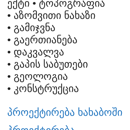
ᲔᲥᲢᲘ
• ᲢᲝᲞᲝᲒᲠᲐᲤᲘᲐ
• ᲐᲖᲝᲛᲕᲘᲗᲘ ᲜᲐᲮᲐᲖᲘ
• ᲒᲐᲛᲘᲯᲕᲜᲐ
• ᲒᲐᲔᲠᲗᲘᲐᲜᲔᲑᲐ
• ᲓᲐᲙᲕᲐᲚᲕᲐ
• ᲒᲐᲞᲘᲡ ᲡᲐᲑᲣᲗᲔᲑᲘ
• ᲒᲔᲝᲚᲝᲒᲘᲐ
• ᲙᲝᲜᲡᲢᲠᲣᲥᲪᲘᲐ
ᲞᲠᲝᲔᲥᲢᲘᲠᲔᲑᲐ ᲮᲐᲮᲐᲑᲝᲨᲘ