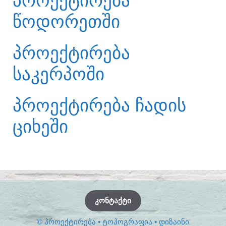
ᲞᲠᲝᲔᲥᲢᲘᲠᲔᲑᲐ
ᲬᲝᲓᲝᲠᲔᲗᲨᲘ
ᲞᲠᲝᲔᲥᲢᲘᲠᲔᲑᲐ
ᲡᲐᲙᲔᲠᲞᲝᲨᲘ
ᲞᲠᲝᲔᲥᲢᲘᲠᲔᲑᲐ ᲩᲐᲓᲘᲡ
ᲪᲘᲮᲔᲨᲘ
ᲙᲝᲜᲢᲐᲥᲢᲘ
© ᲞᲠᲝᲔᲥᲢᲘᲠᲔᲑᲐ • ᲢᲝᲞᲝᲒᲠᲐᲤᲘᲐ • ᲓᲘᲖᲐᲘᲜᲘ