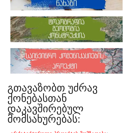
ᲒᲗᲐᲕᲐᲖᲝᲑᲗ ᲣᲫᲠᲐᲕ
ᲥᲝᲜᲔᲑᲐᲡᲗᲐᲜ
ᲓᲐᲙᲐᲕᲨᲘᲠᲔᲑᲣᲚ
ᲛᲝᲛᲡᲐᲮᲣᲠᲔᲑᲐᲡ:​