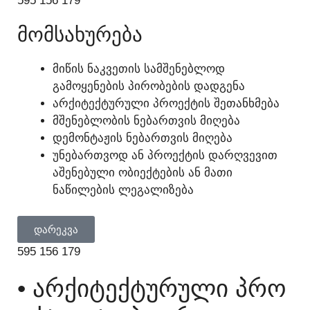
595 156 179
ᲛᲝᲛᲡᲐᲮᲣᲠᲔᲑᲐ
ᲛᲘᲬᲘᲡ ᲜᲐᲙᲕᲔᲗᲘᲡ ᲡᲐᲛᲨᲔᲜᲔᲑᲚᲝᲓ
ᲒᲐᲛᲝᲧᲔᲜᲔᲑᲘᲡ ᲞᲘᲠᲝᲑᲔᲑᲘᲡ ᲓᲐᲓᲒᲔᲜᲐ
ᲐᲠᲥᲘᲢᲔᲥᲢᲣᲠᲣᲚᲘ ᲞᲠᲝᲔᲥᲢᲘᲡ ᲨᲔᲗᲐᲜᲮᲛᲔᲑᲐ
ᲛᲨᲔᲜᲔᲑᲚᲝᲑᲘᲡ ᲜᲔᲑᲐᲠᲗᲕᲘᲡ ᲛᲘᲦᲔᲑᲐ
ᲓᲔᲛᲝᲜᲢᲐᲟᲘᲡ ᲜᲔᲑᲐᲠᲗᲕᲘᲡ ᲛᲘᲦᲔᲑᲐ
ᲣᲜᲔᲑᲐᲠᲗᲕᲝᲓ ᲐᲜ ᲞᲠᲝᲔᲥᲢᲘᲡ ᲓᲐᲠᲦᲕᲔᲕᲘᲗ
ᲐᲨᲔᲜᲔᲑᲣᲚᲘ ᲝᲑᲘᲔᲥᲢᲔᲑᲘᲡ ᲐᲜ ᲛᲐᲗᲘ
ᲜᲐᲬᲘᲚᲔᲑᲘᲡ ᲚᲔᲒᲐᲚᲘᲖᲔᲑᲐ
ᲓᲐᲠᲔᲙᲕᲐ
595 156 179
• ᲐᲠᲥᲘᲢᲔᲥᲢᲣᲠᲣᲚᲘ ᲞᲠᲝ