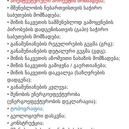
•
ᲐᲠᲥᲘᲢᲔᲥᲢᲣᲠᲣᲚᲘ ᲞᲠᲝᲔᲥᲢᲘᲡ ᲛᲝᲛᲖᲐᲓᲔᲑᲐ
;
• ᲛᲨᲔᲜᲔᲑᲚᲝᲑᲘᲡ ᲜᲔᲑᲐᲠᲗᲕᲘᲡᲗᲕᲘᲡ ᲡᲐᲭᲘᲠᲝ
ᲡᲐᲑᲣᲗᲔᲑᲘᲡ ᲛᲝᲛᲖᲐᲓᲔᲑᲐ;
• ᲛᲘᲬᲘᲡ ᲜᲐᲙᲕᲔᲗᲘᲡ ᲡᲐᲛᲨᲔᲜᲔᲑᲚᲝᲓ ᲒᲐᲛᲝᲧᲔᲜᲔᲑᲘᲡ
ᲞᲘᲠᲝᲑᲔᲑᲘᲡ ᲓᲐᲓᲒᲔᲜᲘᲡᲐᲗᲕᲘᲡ (ᲒᲐᲞᲘ) ᲡᲐᲭᲘᲠᲝ
ᲡᲐᲑᲣᲗᲔᲑᲘᲡ ᲛᲝᲛᲖᲐᲓᲔᲑᲐ;
• ᲒᲐᲜᲐᲨᲔᲜᲘᲐᲜᲔᲑᲘᲡ ᲠᲔᲒᲣᲚᲘᲠᲔᲑᲘᲡ ᲒᲔᲒᲛᲐ (ᲒᲠᲒ);
• ᲒᲐᲜᲐᲨᲔᲜᲘᲐᲜᲔᲑᲘᲡ ᲓᲔᲢᲐᲚᲣᲠᲘ ᲒᲔᲒᲛᲐ (ᲒᲓᲒ);
• ᲛᲘᲬᲘᲡ ᲜᲐᲙᲕᲔᲗᲘᲡ ᲐᲖᲝᲛᲕᲘᲗᲘ ᲜᲐᲮᲐᲖᲘᲡ ᲛᲝᲛᲖᲐᲓᲔᲑᲐ;
• ᲛᲘᲬᲘᲡ ᲜᲐᲙᲕᲔᲗᲘᲡ ᲒᲐᲛᲘᲯᲕᲜᲐ / ᲒᲐᲔᲠᲗᲘᲐᲜᲔᲑᲐ;
• ᲛᲘᲬᲘᲡ ᲜᲐᲙᲕᲔᲗᲘᲡ ᲓᲐᲙᲕᲐᲚᲕᲐ (ᲡᲐᲖᲦᲕᲠᲔᲑᲘᲡ
ᲓᲐᲓᲒᲔᲜᲐ);
• ᲒᲐᲜᲐᲨᲔᲜᲘᲐᲜᲔᲑᲘᲡ ᲙᲕᲚᲔᲕᲐ;
• ᲨᲔᲜᲝᲑᲘᲡ ᲔᲜᲔᲠᲒᲝᲔᲤᲔᲥᲢᲣᲠᲝᲑᲐ
(ᲔᲜᲔᲠᲒᲝᲔᲤᲔᲥᲢᲣᲠᲝᲑᲘᲡ ᲓᲔᲙᲚᲐᲠᲐᲪᲘᲐ);
•
ᲢᲝᲞᲝᲒᲠᲐᲤᲘᲐ;
• ᲒᲔᲝᲚᲝᲒᲘᲣᲠᲘ ᲓᲐᲡᲙᲕᲜᲐ;
• ᲙᲝᲜᲡᲢᲠᲣᲥᲪᲘᲐ;