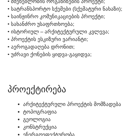
• ᲛᲨᲔᲜᲔᲑᲚᲝᲑᲘᲡ ᲝᲠᲒᲐᲜᲘᲖᲔᲑᲘᲡ ᲞᲠᲝᲔᲥᲢᲘ;
• ᲡᲐᲢᲠᲐᲜᲡᲞᲝᲠᲢᲝ ᲡᲥᲔᲛᲔᲑᲘ (ᲡᲥᲔᲛᲐᲢᲣᲠᲘ ᲜᲐᲮᲐᲖᲘ);
• ᲡᲐᲘᲜᲟᲘᲜᲠᲝ ᲙᲝᲛᲣᲜᲘᲙᲐᲪᲘᲔᲑᲘᲡ ᲞᲠᲝᲔᲥᲢᲘ;
• ᲡᲐᲮᲐᲜᲫᲠᲝ ᲣᲡᲐᲤᲠᲗᲮᲝᲔᲑᲐ;
• ᲘᲡᲢᲝᲠᲘᲣᲚ – ᲐᲠᲥᲘᲢᲔᲥᲢᲣᲠᲣᲚᲘ ᲙᲕᲚᲔᲕᲐ;
• ᲞᲠᲝᲔᲥᲢᲘᲡ ᲔᲡᲙᲘᲖᲣᲠᲘ ᲕᲐᲠᲘᲐᲜᲢᲘ;
• ᲐᲔᲠᲝᲒᲐᲓᲐᲦᲔᲑᲐ ᲓᲠᲝᲜᲘᲗ;
• ᲣᲫᲠᲐᲕᲘ ᲥᲝᲜᲔᲑᲘᲡ ᲧᲘᲓᲕᲐ-ᲒᲐᲧᲘᲓᲕᲐ;
ᲓᲐᲠᲔᲙᲕᲐ - 595 156 179
ᲞᲠᲝᲔᲥᲢᲘᲠᲔᲑᲐ
ᲐᲠᲥᲘᲢᲔᲥᲢᲣᲠᲣᲚᲘ ᲞᲠᲝᲔᲥᲢᲘᲡ ᲛᲝᲛᲖᲐᲓᲔᲑᲐ
ᲢᲝᲞᲝᲒᲠᲐᲤᲘᲐ
ᲒᲔᲝᲚᲝᲒᲘᲐ
ᲙᲝᲜᲡᲢᲠᲣᲥᲪᲘᲐ
ᲔᲜᲔᲠᲒᲝᲔᲤᲔᲥᲢᲣᲠᲝᲑᲐ