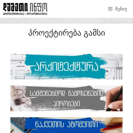
ᲛᲔᲜᲘᲣ
ᲞᲠᲝᲔᲥᲢᲘᲠᲔᲑᲐ ᲒᲐᲛᲡᲘ