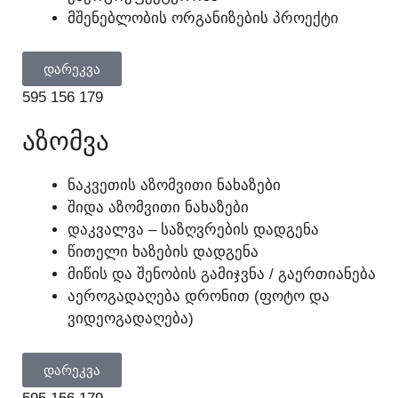
ᲛᲨᲔᲜᲔᲑᲚᲝᲑᲘᲡ ᲝᲠᲒᲐᲜᲘᲖᲔᲑᲘᲡ ᲞᲠᲝᲔᲥᲢᲘ
ᲓᲐᲠᲔᲙᲕᲐ
595 156 179
ᲐᲖᲝᲛᲕᲐ
ᲜᲐᲙᲕᲔᲗᲘᲡ ᲐᲖᲝᲛᲕᲘᲗᲘ ᲜᲐᲮᲐᲖᲔᲑᲘ
ᲨᲘᲓᲐ ᲐᲖᲝᲛᲕᲘᲗᲘ ᲜᲐᲮᲐᲖᲔᲑᲘ
ᲓᲐᲙᲕᲐᲚᲕᲐ – ᲡᲐᲖᲦᲕᲠᲔᲑᲘᲡ ᲓᲐᲓᲒᲔᲜᲐ
ᲬᲘᲗᲔᲚᲘ ᲮᲐᲖᲔᲑᲘᲡ ᲓᲐᲓᲒᲔᲜᲐ
ᲛᲘᲬᲘᲡ ᲓᲐ ᲨᲔᲜᲝᲑᲘᲡ ᲒᲐᲛᲘᲯᲕᲜᲐ / ᲒᲐᲔᲠᲗᲘᲐᲜᲔᲑᲐ
ᲐᲔᲠᲝᲒᲐᲓᲐᲦᲔᲑᲐ ᲓᲠᲝᲜᲘᲗ (ᲤᲝᲢᲝ ᲓᲐ
ᲕᲘᲓᲔᲝᲒᲐᲓᲐᲦᲔᲑᲐ)
ᲓᲐᲠᲔᲙᲕᲐ