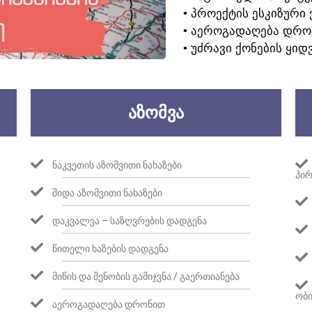
• ᲞᲠᲝᲔᲥᲢᲘᲡ ᲔᲡᲙᲘᲖᲣᲠᲘ 
• ᲐᲔᲠᲝᲒᲐᲓᲐᲦᲔᲑᲐ ᲓᲠᲝ
• ᲣᲫᲠᲐᲕᲘ ᲥᲝᲜᲔᲑᲘᲡ ᲧᲘᲓ
ᲐᲖᲝᲛᲕᲐ
ᲜᲐᲙᲕᲔᲗᲘᲡ ᲐᲖᲝᲛᲕᲘᲗᲘ ᲜᲐᲮᲐᲖᲔᲑᲘ
ᲞᲘᲠ
ᲨᲘᲓᲐ ᲐᲖᲝᲛᲕᲘᲗᲘ ᲜᲐᲮᲐᲖᲔᲑᲘ
ᲓᲐᲙᲕᲐᲚᲕᲐ – ᲡᲐᲖᲦᲕᲠᲔᲑᲘᲡ ᲓᲐᲓᲒᲔᲜᲐ
ᲬᲘᲗᲔᲚᲘ ᲮᲐᲖᲔᲑᲘᲡ ᲓᲐᲓᲒᲔᲜᲐ
ᲛᲘᲬᲘᲡ ᲓᲐ ᲨᲔᲜᲝᲑᲘᲡ ᲒᲐᲛᲘᲯᲕᲜᲐ / ᲒᲐᲔᲠᲗᲘᲐᲜᲔᲑᲐ
ᲝᲑᲘ
ᲐᲔᲠᲝᲒᲐᲓᲐᲦᲔᲑᲐ ᲓᲠᲝᲜᲘᲗ