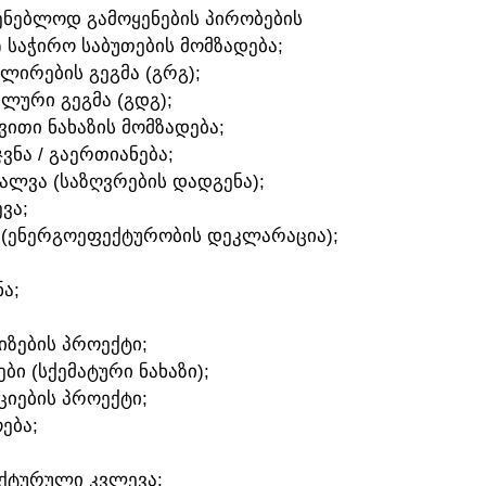
ᲛᲨᲔᲜᲔᲑᲚᲝᲓ ᲒᲐᲛᲝᲧᲔᲜᲔᲑᲘᲡ ᲞᲘᲠᲝᲑᲔᲑᲘᲡ
) ᲡᲐᲭᲘᲠᲝ ᲡᲐᲑᲣᲗᲔᲑᲘᲡ ᲛᲝᲛᲖᲐᲓᲔᲑᲐ;
ᲣᲚᲘᲠᲔᲑᲘᲡ ᲒᲔᲒᲛᲐ (ᲒᲠᲒ);
ᲐᲚᲣᲠᲘ ᲒᲔᲒᲛᲐ (ᲒᲓᲒ);
ᲛᲕᲘᲗᲘ ᲜᲐᲮᲐᲖᲘᲡ ᲛᲝᲛᲖᲐᲓᲔᲑᲐ;
ᲯᲕᲜᲐ / ᲒᲐᲔᲠᲗᲘᲐᲜᲔᲑᲐ;
ᲕᲐᲚᲕᲐ (ᲡᲐᲖᲦᲕᲠᲔᲑᲘᲡ ᲓᲐᲓᲒᲔᲜᲐ);
ᲕᲐ;
 (ᲔᲜᲔᲠᲒᲝᲔᲤᲔᲥᲢᲣᲠᲝᲑᲘᲡ ᲓᲔᲙᲚᲐᲠᲐᲪᲘᲐ);
Ა;
ᲘᲖᲔᲑᲘᲡ ᲞᲠᲝᲔᲥᲢᲘ;
ᲑᲘ (ᲡᲥᲔᲛᲐᲢᲣᲠᲘ ᲜᲐᲮᲐᲖᲘ);
ᲪᲘᲔᲑᲘᲡ ᲞᲠᲝᲔᲥᲢᲘ;
ᲔᲑᲐ;
ᲔᲥᲢᲣᲠᲣᲚᲘ ᲙᲕᲚᲔᲕᲐ;