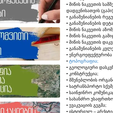
• ᲛᲘᲬᲘᲡ ᲜᲐᲙᲕᲔᲗᲘᲡ ᲡᲐ
ᲓᲐᲓᲒᲔᲜᲘᲡᲐᲗᲕᲘᲡ (ᲒᲐᲞᲘ
• ᲒᲐᲜᲐᲨᲔᲜᲘᲐᲜᲔᲑᲘᲡ ᲠᲔᲒ
• ᲒᲐᲜᲐᲨᲔᲜᲘᲐᲜᲔᲑᲘᲡ ᲓᲔᲢ
• ᲛᲘᲬᲘᲡ ᲜᲐᲙᲕᲔᲗᲘᲡ ᲐᲖᲝ
• ᲛᲘᲬᲘᲡ ᲜᲐᲙᲕᲔᲗᲘᲡ ᲒᲐᲛᲘ
• ᲛᲘᲬᲘᲡ ᲜᲐᲙᲕᲔᲗᲘᲡ ᲓᲐᲙ
• ᲒᲐᲜᲐᲨᲔᲜᲘᲐᲜᲔᲑᲘᲡ ᲙᲕᲚᲔ
• ᲔᲜᲔᲠᲒᲝᲔᲤᲔᲥᲢᲣᲠᲝᲑᲐ
•
ᲢᲝᲞᲝᲒᲠᲐᲤᲘᲐ;
• ᲒᲔᲝᲚᲝᲒᲘᲣᲠᲘ ᲓᲐᲡᲙᲕᲜ
• ᲙᲝᲜᲡᲢᲠᲣᲥᲪᲘᲐ;
• ᲛᲨᲔᲜᲔᲑᲚᲝᲑᲘᲡ ᲝᲠᲒᲐᲜ
• ᲡᲐᲢᲠᲐᲜᲡᲞᲝᲠᲢᲝ ᲡᲥᲔᲛᲔ
• ᲡᲐᲘᲜᲟᲘᲜᲠᲝ ᲙᲝᲛᲣᲜᲘᲙᲐ
• ᲡᲐᲮᲐᲜᲫᲠᲝ ᲣᲡᲐᲤᲠᲗᲮᲝ
• ᲔᲕᲐᲙᲣᲐᲪᲘᲘᲡ ᲒᲔᲒᲛᲐ;
• ᲘᲡᲢᲝᲠᲘᲣᲚ – ᲐᲠᲥᲘᲢ