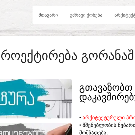
ᲛᲗᲐᲕᲐᲠᲘ
ᲣᲫᲠᲐᲕᲘ ᲥᲝᲜᲔᲑᲐ
ᲐᲠᲥᲘᲢᲔᲥ
ᲞᲠᲝᲔᲥᲢᲘᲠᲔᲑᲐ ᲒᲝᲠᲐᲜᲐᲨ
ᲒᲗᲐᲕᲐᲖᲝᲑᲗ 
ᲓᲐᲙᲐᲕᲨᲘᲠᲔᲑ
•
ᲐᲠᲥᲘᲢᲔᲥᲢᲣᲠᲣᲚᲘ ᲞᲠᲝ
• ᲛᲨᲔᲜᲔᲑᲚᲝᲑᲘᲡ ᲜᲔᲑᲐᲠ
ᲛᲝᲛᲖᲐᲓᲔᲑᲐ;