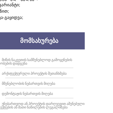
ᲕᲐᲠᲘᲐᲜᲢᲘ;
ᲜᲘᲗ;
ᲕᲐ-ᲒᲐᲧᲘᲓᲕᲐ;
ᲛᲝᲛᲡᲐᲮᲣᲠᲔᲑᲐ
ᲛᲘᲬᲘᲡ ᲜᲐᲙᲕᲔᲗᲘᲡ ᲡᲐᲛᲨᲔᲜᲔᲑᲚᲝᲓ ᲒᲐᲛᲝᲧᲔᲜᲔᲑᲘᲡ
ᲝᲑᲔᲑᲘᲡ ᲓᲐᲓᲒᲔᲜᲐ
ᲐᲠᲥᲘᲢᲔᲥᲢᲣᲠᲣᲚᲘ ᲞᲠᲝᲔᲥᲢᲘᲡ ᲨᲔᲗᲐᲜᲮᲛᲔᲑᲐ
ᲛᲨᲔᲜᲔᲑᲚᲝᲑᲘᲡ ᲜᲔᲑᲐᲠᲗᲕᲘᲡ ᲛᲘᲦᲔᲑᲐ
ᲓᲔᲛᲝᲜᲢᲐᲟᲘᲡ ᲜᲔᲑᲐᲠᲗᲕᲘᲡ ᲛᲘᲦᲔᲑᲐ
ᲣᲜᲔᲑᲐᲠᲗᲕᲝᲓ ᲐᲜ ᲞᲠᲝᲔᲥᲢᲘᲡ ᲓᲐᲠᲦᲕᲔᲕᲘᲗ ᲐᲨᲔᲜᲔᲑᲣᲚᲘ
ᲔᲥᲢᲔᲑᲘᲡ ᲐᲜ ᲛᲐᲗᲘ ᲜᲐᲬᲘᲚᲔᲑᲘᲡ ᲚᲔᲒᲐᲚᲘᲖᲔᲑᲐ