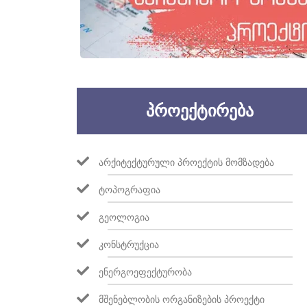
ᲞᲠᲝᲔᲥᲢᲘᲠᲔᲑᲐ
ᲐᲠᲥᲘᲢᲔᲥᲢᲣᲠᲣᲚᲘ ᲞᲠᲝᲔᲥᲢᲘᲡ ᲛᲝᲛᲖᲐᲓᲔᲑᲐ
ᲢᲝᲞᲝᲒᲠᲐᲤᲘᲐ
ᲒᲔᲝᲚᲝᲒᲘᲐ
ᲙᲝᲜᲡᲢᲠᲣᲥᲪᲘᲐ
ᲔᲜᲔᲠᲒᲝᲔᲤᲔᲥᲢᲣᲠᲝᲑᲐ
ᲛᲨᲔᲜᲔᲑᲚᲝᲑᲘᲡ ᲝᲠᲒᲐᲜᲘᲖᲔᲑᲘᲡ ᲞᲠᲝᲔᲥᲢᲘ