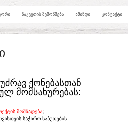
ᲢᲝᲠᲘ
ᲜᲐᲙᲕᲔᲗᲘᲡ ᲨᲔᲛᲝᲬᲛᲔᲑᲐ
ᲐᲛᲘᲜᲓᲘ
ᲙᲝᲜᲢᲐᲥᲢᲘ
Ი
ᲣᲫᲠᲐᲕ ᲥᲝᲜᲔᲑᲐᲡᲗᲐᲜ
ᲣᲚ ᲛᲝᲛᲡᲐᲮᲣᲠᲔᲑᲐᲡ:​
ᲔᲥᲢᲘᲡ ᲛᲝᲛᲖᲐᲓᲔᲑᲐ
;
ᲗᲕᲘᲡᲗᲕᲘᲡ ᲡᲐᲭᲘᲠᲝ ᲡᲐᲑᲣᲗᲔᲑᲘᲡ