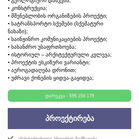
• ᲒᲔᲝᲚᲝᲒᲘᲣᲠᲘ ᲓᲐᲡᲙᲕᲜᲐ;
• ᲙᲝᲜᲡᲢᲠᲣᲥᲪᲘᲐ;
• ᲛᲨᲔᲜᲔᲑᲚᲝᲑᲘᲡ ᲝᲠᲒᲐᲜᲘᲖᲔᲑᲘᲡ ᲞᲠᲝᲔᲥᲢᲘ;
• ᲡᲐᲢᲠᲐᲜᲡᲞᲝᲠᲢᲝ ᲡᲥᲔᲛᲔᲑᲘ (ᲡᲥᲔᲛᲐᲢᲣᲠᲘ
ᲜᲐᲮᲐᲖᲘ);
• ᲡᲐᲘᲜᲟᲘᲜᲠᲝ ᲙᲝᲛᲣᲜᲘᲙᲐᲪᲘᲔᲑᲘᲡ ᲞᲠᲝᲔᲥᲢᲘ;
• ᲡᲐᲮᲐᲜᲫᲠᲝ ᲣᲡᲐᲤᲠᲗᲮᲝᲔᲑᲐ;
• ᲘᲡᲢᲝᲠᲘᲣᲚ – ᲐᲠᲥᲘᲢᲔᲥᲢᲣᲠᲣᲚᲘ ᲙᲕᲚᲔᲕᲐ;
• ᲞᲠᲝᲔᲥᲢᲘᲡ ᲔᲡᲙᲘᲖᲣᲠᲘ ᲕᲐᲠᲘᲐᲜᲢᲘ;
• ᲐᲔᲠᲝᲒᲐᲓᲐᲦᲔᲑᲐ ᲓᲠᲝᲜᲘᲗ;
• ᲣᲫᲠᲐᲕᲘ ᲥᲝᲜᲔᲑᲘᲡ ᲧᲘᲓᲕᲐ-ᲒᲐᲧᲘᲓᲕᲐ;
ᲓᲐᲠᲔᲙᲕᲐ - 595 156 179
ᲞᲠᲝᲔᲥᲢᲘᲠᲔᲑᲐ
ᲐᲠᲥᲘᲢᲔᲥᲢᲣᲠᲣᲚᲘ ᲞᲠᲝᲔᲥᲢᲘᲡ ᲛᲝᲛᲖᲐᲓᲔᲑᲐ