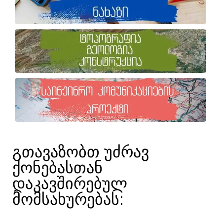
ᲒᲗᲐᲕᲐᲖᲝᲑᲗ ᲣᲫᲠᲐᲕ
ᲥᲝᲜᲔᲑᲐᲡᲗᲐᲜ
ᲓᲐᲙᲐᲕᲨᲘᲠᲔᲑᲣᲚ
ᲛᲝᲛᲡᲐᲮᲣᲠᲔᲑᲐᲡ:​