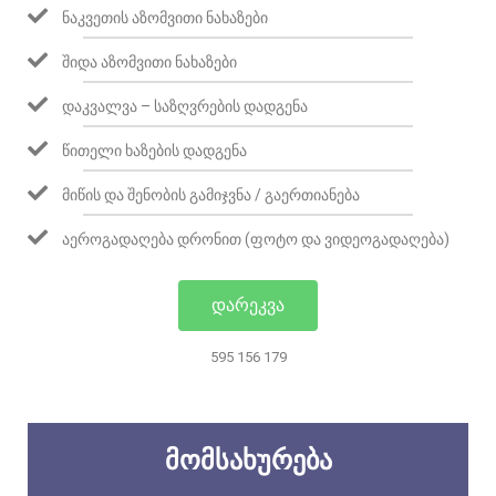
ᲜᲐᲙᲕᲔᲗᲘᲡ ᲐᲖᲝᲛᲕᲘᲗᲘ ᲜᲐᲮᲐᲖᲔᲑᲘ
ᲨᲘᲓᲐ ᲐᲖᲝᲛᲕᲘᲗᲘ ᲜᲐᲮᲐᲖᲔᲑᲘ
ᲓᲐᲙᲕᲐᲚᲕᲐ – ᲡᲐᲖᲦᲕᲠᲔᲑᲘᲡ ᲓᲐᲓᲒᲔᲜᲐ
ᲬᲘᲗᲔᲚᲘ ᲮᲐᲖᲔᲑᲘᲡ ᲓᲐᲓᲒᲔᲜᲐ
ᲛᲘᲬᲘᲡ ᲓᲐ ᲨᲔᲜᲝᲑᲘᲡ ᲒᲐᲛᲘᲯᲕᲜᲐ / ᲒᲐᲔᲠᲗᲘᲐᲜᲔᲑᲐ
ᲐᲔᲠᲝᲒᲐᲓᲐᲦᲔᲑᲐ ᲓᲠᲝᲜᲘᲗ (ᲤᲝᲢᲝ ᲓᲐ ᲕᲘᲓᲔᲝᲒᲐᲓᲐᲦᲔᲑᲐ)
ᲓᲐᲠᲔᲙᲕᲐ
595 156 179
ᲛᲝᲛᲡᲐᲮᲣᲠᲔᲑᲐ