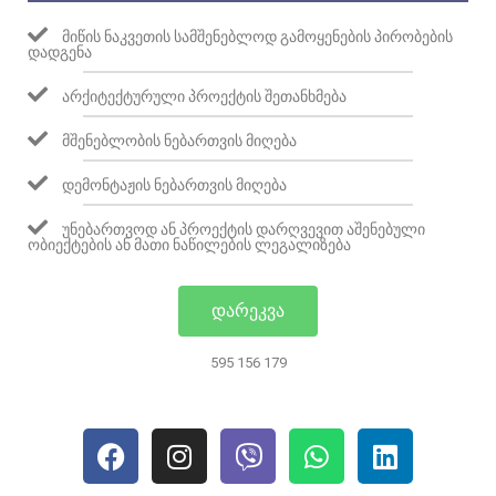
ᲛᲘᲬᲘᲡ ᲜᲐᲙᲕᲔᲗᲘᲡ ᲡᲐᲛᲨᲔᲜᲔᲑᲚᲝᲓ ᲒᲐᲛᲝᲧᲔᲜᲔᲑᲘᲡ ᲞᲘᲠᲝᲑᲔᲑᲘᲡ
ᲓᲐᲓᲒᲔᲜᲐ
ᲐᲠᲥᲘᲢᲔᲥᲢᲣᲠᲣᲚᲘ ᲞᲠᲝᲔᲥᲢᲘᲡ ᲨᲔᲗᲐᲜᲮᲛᲔᲑᲐ
ᲛᲨᲔᲜᲔᲑᲚᲝᲑᲘᲡ ᲜᲔᲑᲐᲠᲗᲕᲘᲡ ᲛᲘᲦᲔᲑᲐ
ᲓᲔᲛᲝᲜᲢᲐᲟᲘᲡ ᲜᲔᲑᲐᲠᲗᲕᲘᲡ ᲛᲘᲦᲔᲑᲐ
ᲣᲜᲔᲑᲐᲠᲗᲕᲝᲓ ᲐᲜ ᲞᲠᲝᲔᲥᲢᲘᲡ ᲓᲐᲠᲦᲕᲔᲕᲘᲗ ᲐᲨᲔᲜᲔᲑᲣᲚᲘ
ᲝᲑᲘᲔᲥᲢᲔᲑᲘᲡ ᲐᲜ ᲛᲐᲗᲘ ᲜᲐᲬᲘᲚᲔᲑᲘᲡ ᲚᲔᲒᲐᲚᲘᲖᲔᲑᲐ
ᲓᲐᲠᲔᲙᲕᲐ
595 156 179