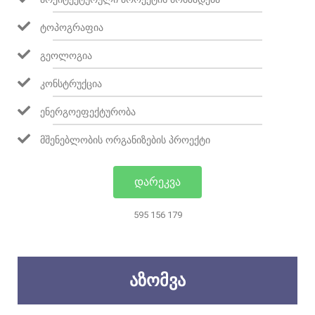
ᲢᲝᲞᲝᲒᲠᲐᲤᲘᲐ
ᲒᲔᲝᲚᲝᲒᲘᲐ
ᲙᲝᲜᲡᲢᲠᲣᲥᲪᲘᲐ
ᲔᲜᲔᲠᲒᲝᲔᲤᲔᲥᲢᲣᲠᲝᲑᲐ
ᲛᲨᲔᲜᲔᲑᲚᲝᲑᲘᲡ ᲝᲠᲒᲐᲜᲘᲖᲔᲑᲘᲡ ᲞᲠᲝᲔᲥᲢᲘ
ᲓᲐᲠᲔᲙᲕᲐ
595 156 179
ᲐᲖᲝᲛᲕᲐ