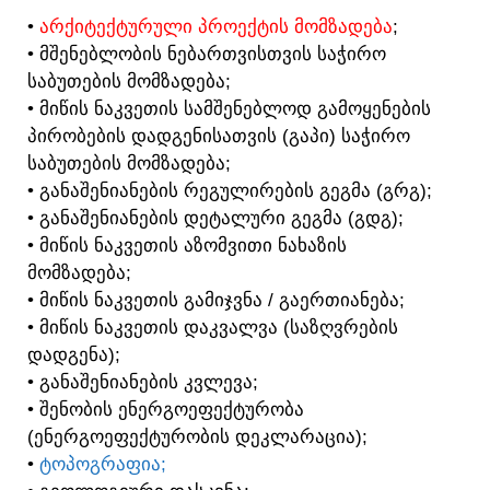
•
ᲐᲠᲥᲘᲢᲔᲥᲢᲣᲠᲣᲚᲘ ᲞᲠᲝᲔᲥᲢᲘᲡ ᲛᲝᲛᲖᲐᲓᲔᲑᲐ
;
• ᲛᲨᲔᲜᲔᲑᲚᲝᲑᲘᲡ ᲜᲔᲑᲐᲠᲗᲕᲘᲡᲗᲕᲘᲡ ᲡᲐᲭᲘᲠᲝ
ᲡᲐᲑᲣᲗᲔᲑᲘᲡ ᲛᲝᲛᲖᲐᲓᲔᲑᲐ;
• ᲛᲘᲬᲘᲡ ᲜᲐᲙᲕᲔᲗᲘᲡ ᲡᲐᲛᲨᲔᲜᲔᲑᲚᲝᲓ ᲒᲐᲛᲝᲧᲔᲜᲔᲑᲘᲡ
ᲞᲘᲠᲝᲑᲔᲑᲘᲡ ᲓᲐᲓᲒᲔᲜᲘᲡᲐᲗᲕᲘᲡ (ᲒᲐᲞᲘ) ᲡᲐᲭᲘᲠᲝ
ᲡᲐᲑᲣᲗᲔᲑᲘᲡ ᲛᲝᲛᲖᲐᲓᲔᲑᲐ;
• ᲒᲐᲜᲐᲨᲔᲜᲘᲐᲜᲔᲑᲘᲡ ᲠᲔᲒᲣᲚᲘᲠᲔᲑᲘᲡ ᲒᲔᲒᲛᲐ (ᲒᲠᲒ);
• ᲒᲐᲜᲐᲨᲔᲜᲘᲐᲜᲔᲑᲘᲡ ᲓᲔᲢᲐᲚᲣᲠᲘ ᲒᲔᲒᲛᲐ (ᲒᲓᲒ);
• ᲛᲘᲬᲘᲡ ᲜᲐᲙᲕᲔᲗᲘᲡ ᲐᲖᲝᲛᲕᲘᲗᲘ ᲜᲐᲮᲐᲖᲘᲡ
ᲛᲝᲛᲖᲐᲓᲔᲑᲐ;
• ᲛᲘᲬᲘᲡ ᲜᲐᲙᲕᲔᲗᲘᲡ ᲒᲐᲛᲘᲯᲕᲜᲐ / ᲒᲐᲔᲠᲗᲘᲐᲜᲔᲑᲐ;
• ᲛᲘᲬᲘᲡ ᲜᲐᲙᲕᲔᲗᲘᲡ ᲓᲐᲙᲕᲐᲚᲕᲐ (ᲡᲐᲖᲦᲕᲠᲔᲑᲘᲡ
ᲓᲐᲓᲒᲔᲜᲐ);
• ᲒᲐᲜᲐᲨᲔᲜᲘᲐᲜᲔᲑᲘᲡ ᲙᲕᲚᲔᲕᲐ;
• ᲨᲔᲜᲝᲑᲘᲡ ᲔᲜᲔᲠᲒᲝᲔᲤᲔᲥᲢᲣᲠᲝᲑᲐ
(ᲔᲜᲔᲠᲒᲝᲔᲤᲔᲥᲢᲣᲠᲝᲑᲘᲡ ᲓᲔᲙᲚᲐᲠᲐᲪᲘᲐ);
•
ᲢᲝᲞᲝᲒᲠᲐᲤᲘᲐ;