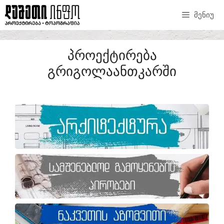
ᲛᲔᲜᲘᲣ
ᲞᲠᲝᲔᲥᲢᲘᲠᲔᲑᲐ
ᲒᲠᲘᲒᲝᲚᲐᲐᲜᲗᲙᲐᲠᲨᲘ