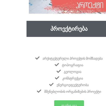
ᲞᲠᲝᲔᲥᲢᲘᲠᲔᲑᲐ
ᲐᲠᲥᲘᲢᲔᲥᲢᲣᲠᲣᲚᲘ ᲞᲠᲝᲔᲥᲢᲘᲡ ᲛᲝᲛᲖᲐᲓᲔᲑᲐ
ᲢᲝᲞᲝᲒᲠᲐᲤᲘᲐ
ᲒᲔᲝᲚᲝᲒᲘᲐ
ᲙᲝᲜᲡᲢᲠᲣᲥᲪᲘᲐ
ᲔᲜᲔᲠᲒᲝᲔᲤᲔᲥᲢᲣᲠᲝᲑᲐ
ᲛᲨᲔᲜᲔᲑᲚᲝᲑᲘᲡ ᲝᲠᲒᲐᲜᲘᲖᲔᲑᲘᲡ ᲞᲠᲝᲔᲥᲢᲘ
ᲓᲐᲠᲔᲙᲕᲐ