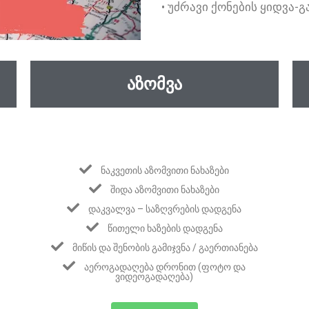
• ᲣᲫᲠᲐᲕᲘ ᲥᲝᲜᲔᲑᲘᲡ ᲧᲘᲓᲕᲐ-Გ
ᲐᲖᲝᲛᲕᲐ
ᲜᲐᲙᲕᲔᲗᲘᲡ ᲐᲖᲝᲛᲕᲘᲗᲘ ᲜᲐᲮᲐᲖᲔᲑᲘ
ᲨᲘᲓᲐ ᲐᲖᲝᲛᲕᲘᲗᲘ ᲜᲐᲮᲐᲖᲔᲑᲘ
ᲓᲐᲙᲕᲐᲚᲕᲐ – ᲡᲐᲖᲦᲕᲠᲔᲑᲘᲡ ᲓᲐᲓᲒᲔᲜᲐ
ᲬᲘᲗᲔᲚᲘ ᲮᲐᲖᲔᲑᲘᲡ ᲓᲐᲓᲒᲔᲜᲐ
ᲛᲘᲬᲘᲡ ᲓᲐ ᲨᲔᲜᲝᲑᲘᲡ ᲒᲐᲛᲘᲯᲕᲜᲐ / ᲒᲐᲔᲠᲗᲘᲐᲜᲔᲑᲐ
ᲐᲔᲠᲝᲒᲐᲓᲐᲦᲔᲑᲐ ᲓᲠᲝᲜᲘᲗ (ᲤᲝᲢᲝ ᲓᲐ
ᲕᲘᲓᲔᲝᲒᲐᲓᲐᲦᲔᲑᲐ)