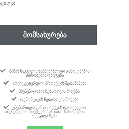
ᲐᲧᲘᲓᲕᲐ;
ᲛᲝᲛᲡᲐᲮᲣᲠᲔᲑᲐ
ᲛᲘᲬᲘᲡ ᲜᲐᲙᲕᲔᲗᲘᲡ ᲡᲐᲛᲨᲔᲜᲔᲑᲚᲝᲓ ᲒᲐᲛᲝᲧᲔᲜᲔᲑᲘᲡ
ᲞᲘᲠᲝᲑᲔᲑᲘᲡ ᲓᲐᲓᲒᲔᲜᲐ
ᲐᲠᲥᲘᲢᲔᲥᲢᲣᲠᲣᲚᲘ ᲞᲠᲝᲔᲥᲢᲘᲡ ᲨᲔᲗᲐᲜᲮᲛᲔᲑᲐ
ᲛᲨᲔᲜᲔᲑᲚᲝᲑᲘᲡ ᲜᲔᲑᲐᲠᲗᲕᲘᲡ ᲛᲘᲦᲔᲑᲐ
ᲓᲔᲛᲝᲜᲢᲐᲟᲘᲡ ᲜᲔᲑᲐᲠᲗᲕᲘᲡ ᲛᲘᲦᲔᲑᲐ
ᲣᲜᲔᲑᲐᲠᲗᲕᲝᲓ ᲐᲜ ᲞᲠᲝᲔᲥᲢᲘᲡ ᲓᲐᲠᲦᲕᲔᲕᲘᲗ
ᲐᲨᲔᲜᲔᲑᲣᲚᲘ ᲝᲑᲘᲔᲥᲢᲔᲑᲘᲡ ᲐᲜ ᲛᲐᲗᲘ ᲜᲐᲬᲘᲚᲔᲑᲘᲡ
ᲚᲔᲒᲐᲚᲘᲖᲔᲑᲐ