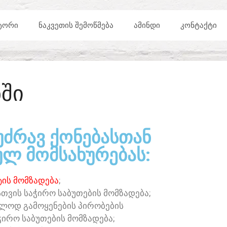
ᲢᲝᲠᲘ
ᲜᲐᲙᲕᲔᲗᲘᲡ ᲨᲔᲛᲝᲬᲛᲔᲑᲐ
ᲐᲛᲘᲜᲓᲘ
ᲙᲝᲜᲢᲐᲥᲢᲘ
ᲨᲘ
ᲣᲫᲠᲐᲕ ᲥᲝᲜᲔᲑᲐᲡᲗᲐᲜ
Ლ ᲛᲝᲛᲡᲐᲮᲣᲠᲔᲑᲐᲡ:​
ᲘᲡ ᲛᲝᲛᲖᲐᲓᲔᲑᲐ
;
ᲗᲕᲘᲡ ᲡᲐᲭᲘᲠᲝ ᲡᲐᲑᲣᲗᲔᲑᲘᲡ ᲛᲝᲛᲖᲐᲓᲔᲑᲐ;
ᲔᲑᲚᲝᲓ ᲒᲐᲛᲝᲧᲔᲜᲔᲑᲘᲡ ᲞᲘᲠᲝᲑᲔᲑᲘᲡ
ᲭᲘᲠᲝ ᲡᲐᲑᲣᲗᲔᲑᲘᲡ ᲛᲝᲛᲖᲐᲓᲔᲑᲐ;