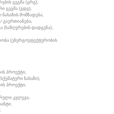
ᲔᲑᲘᲡ ᲒᲔᲒᲛᲐ (ᲒᲠᲒ);
Ი ᲒᲔᲒᲛᲐ (ᲒᲓᲒ);
Ი ᲜᲐᲮᲐᲖᲘᲡ ᲛᲝᲛᲖᲐᲓᲔᲑᲐ;
 / ᲒᲐᲔᲠᲗᲘᲐᲜᲔᲑᲐ;
ᲕᲐ (ᲡᲐᲖᲦᲕᲠᲔᲑᲘᲡ ᲓᲐᲓᲒᲔᲜᲐ);
ᲣᲠᲝᲑᲐ (ᲔᲜᲔᲠᲒᲝᲔᲤᲔᲥᲢᲣᲠᲝᲑᲘᲡ
ᲘᲡ ᲞᲠᲝᲔᲥᲢᲘ;
ᲡᲥᲔᲛᲐᲢᲣᲠᲘ ᲜᲐᲮᲐᲖᲘ);
ᲑᲘᲡ ᲞᲠᲝᲔᲥᲢᲘ;
;
ᲠᲣᲚᲘ ᲙᲕᲚᲔᲕᲐ;
ᲘᲐᲜᲢᲘ;
;