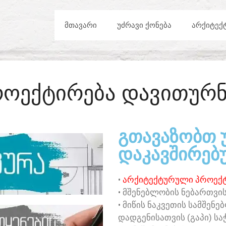
ᲛᲗᲐᲕᲐᲠᲘ
ᲣᲫᲠᲐᲕᲘ ᲥᲝᲜᲔᲑᲐ
ᲐᲠᲥᲘᲢᲔᲥ
ᲠᲝᲔᲥᲢᲘᲠᲔᲑᲐ ᲓᲐᲕᲘᲗᲣᲠᲜ
ᲒᲗᲐᲕᲐᲖᲝᲑᲗ 
ᲓᲐᲙᲐᲕᲨᲘᲠᲔᲑᲣ
•
ᲐᲠᲥᲘᲢᲔᲥᲢᲣᲠᲣᲚᲘ ᲞᲠᲝᲔᲥᲢ
• ᲛᲨᲔᲜᲔᲑᲚᲝᲑᲘᲡ ᲜᲔᲑᲐᲠᲗᲕᲘᲡ
• ᲛᲘᲬᲘᲡ ᲜᲐᲙᲕᲔᲗᲘᲡ ᲡᲐᲛᲨᲔᲜ
ᲓᲐᲓᲒᲔᲜᲘᲡᲐᲗᲕᲘᲡ (ᲒᲐᲞᲘ) ᲡᲐ