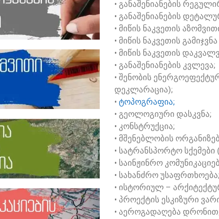
• ᲒᲐᲜᲐᲨᲔᲜᲘᲐᲜᲔᲑᲘᲡ ᲠᲔᲒᲣᲚᲘᲠ
• ᲒᲐᲜᲐᲨᲔᲜᲘᲐᲜᲔᲑᲘᲡ ᲓᲔᲢᲐᲚᲣᲠ
• ᲛᲘᲬᲘᲡ ᲜᲐᲙᲕᲔᲗᲘᲡ ᲐᲖᲝᲛᲕᲘᲗ
• ᲛᲘᲬᲘᲡ ᲜᲐᲙᲕᲔᲗᲘᲡ ᲒᲐᲛᲘᲯᲕᲜᲐ
• ᲛᲘᲬᲘᲡ ᲜᲐᲙᲕᲔᲗᲘᲡ ᲓᲐᲙᲕᲐᲚ
• ᲒᲐᲜᲐᲨᲔᲜᲘᲐᲜᲔᲑᲘᲡ ᲙᲕᲚᲔᲕᲐ;
• ᲨᲔᲜᲝᲑᲘᲡ ᲔᲜᲔᲠᲒᲝᲔᲤᲔᲥᲢ
ᲓᲔᲙᲚᲐᲠᲐᲪᲘᲐ);
•
ᲢᲝᲞᲝᲒᲠᲐᲤᲘᲐ;
• ᲒᲔᲝᲚᲝᲒᲘᲣᲠᲘ ᲓᲐᲡᲙᲕᲜᲐ;
• ᲙᲝᲜᲡᲢᲠᲣᲥᲪᲘᲐ;
• ᲛᲨᲔᲜᲔᲑᲚᲝᲑᲘᲡ ᲝᲠᲒᲐᲜᲘᲖᲔᲑ
• ᲡᲐᲢᲠᲐᲜᲡᲞᲝᲠᲢᲝ ᲡᲥᲔᲛᲔᲑᲘ (
• ᲡᲐᲘᲜᲟᲘᲜᲠᲝ ᲙᲝᲛᲣᲜᲘᲙᲐᲪᲘᲔ
• ᲡᲐᲮᲐᲜᲫᲠᲝ ᲣᲡᲐᲤᲠᲗᲮᲝᲔᲑᲐ
• ᲘᲡᲢᲝᲠᲘᲣᲚ – ᲐᲠᲥᲘᲢᲔᲥᲢᲣ
• ᲞᲠᲝᲔᲥᲢᲘᲡ ᲔᲡᲙᲘᲖᲣᲠᲘ ᲕᲐᲠ
• ᲐᲔᲠᲝᲒᲐᲓᲐᲦᲔᲑᲐ ᲓᲠᲝᲜᲘᲗ