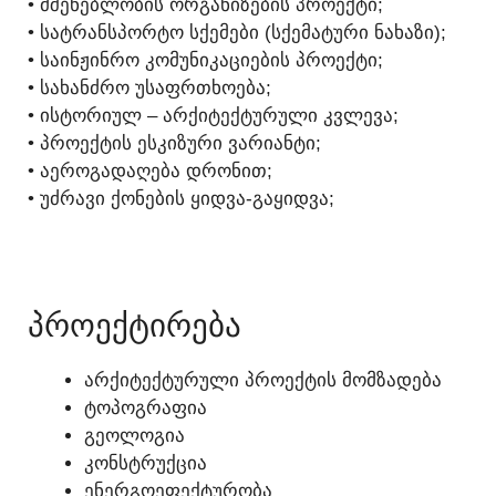
• ᲛᲨᲔᲜᲔᲑᲚᲝᲑᲘᲡ ᲝᲠᲒᲐᲜᲘᲖᲔᲑᲘᲡ ᲞᲠᲝᲔᲥᲢᲘ;
• ᲡᲐᲢᲠᲐᲜᲡᲞᲝᲠᲢᲝ ᲡᲥᲔᲛᲔᲑᲘ (ᲡᲥᲔᲛᲐᲢᲣᲠᲘ ᲜᲐᲮᲐᲖᲘ);
• ᲡᲐᲘᲜᲟᲘᲜᲠᲝ ᲙᲝᲛᲣᲜᲘᲙᲐᲪᲘᲔᲑᲘᲡ ᲞᲠᲝᲔᲥᲢᲘ;
• ᲡᲐᲮᲐᲜᲫᲠᲝ ᲣᲡᲐᲤᲠᲗᲮᲝᲔᲑᲐ;
• ᲘᲡᲢᲝᲠᲘᲣᲚ – ᲐᲠᲥᲘᲢᲔᲥᲢᲣᲠᲣᲚᲘ ᲙᲕᲚᲔᲕᲐ;
• ᲞᲠᲝᲔᲥᲢᲘᲡ ᲔᲡᲙᲘᲖᲣᲠᲘ ᲕᲐᲠᲘᲐᲜᲢᲘ;
• ᲐᲔᲠᲝᲒᲐᲓᲐᲦᲔᲑᲐ ᲓᲠᲝᲜᲘᲗ;
• ᲣᲫᲠᲐᲕᲘ ᲥᲝᲜᲔᲑᲘᲡ ᲧᲘᲓᲕᲐ-ᲒᲐᲧᲘᲓᲕᲐ;
ᲓᲐᲠᲔᲙᲕᲐ - 595 156 179
ᲞᲠᲝᲔᲥᲢᲘᲠᲔᲑᲐ
ᲐᲠᲥᲘᲢᲔᲥᲢᲣᲠᲣᲚᲘ ᲞᲠᲝᲔᲥᲢᲘᲡ ᲛᲝᲛᲖᲐᲓᲔᲑᲐ
ᲢᲝᲞᲝᲒᲠᲐᲤᲘᲐ
ᲒᲔᲝᲚᲝᲒᲘᲐ
ᲙᲝᲜᲡᲢᲠᲣᲥᲪᲘᲐ
ᲔᲜᲔᲠᲒᲝᲔᲤᲔᲥᲢᲣᲠᲝᲑᲐ