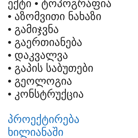
ᲔᲥᲢᲘ
• ᲢᲝᲞᲝᲒᲠᲐᲤᲘᲐ
• ᲐᲖᲝᲛᲕᲘᲗᲘ ᲜᲐᲮᲐᲖᲘ
• ᲒᲐᲛᲘᲯᲕᲜᲐ
• ᲒᲐᲔᲠᲗᲘᲐᲜᲔᲑᲐ
• ᲓᲐᲙᲕᲐᲚᲕᲐ
• ᲒᲐᲞᲘᲡ ᲡᲐᲑᲣᲗᲔᲑᲘ
• ᲒᲔᲝᲚᲝᲒᲘᲐ
• ᲙᲝᲜᲡᲢᲠᲣᲥᲪᲘᲐ
ᲞᲠᲝᲔᲥᲢᲘᲠᲔᲑᲐ
ᲮᲘᲚᲘᲐᲜᲐᲨᲘ