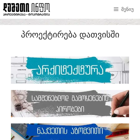
ᲛᲔᲜᲘᲣ
ᲞᲠᲝᲔᲥᲢᲘᲠᲔᲑᲐ ᲓᲐᲗᲕᲘᲡᲨᲘ