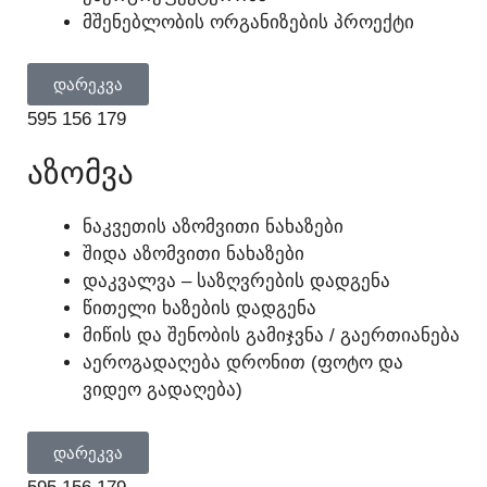
ᲛᲨᲔᲜᲔᲑᲚᲝᲑᲘᲡ ᲝᲠᲒᲐᲜᲘᲖᲔᲑᲘᲡ ᲞᲠᲝᲔᲥᲢᲘ
ᲓᲐᲠᲔᲙᲕᲐ
595 156 179
ᲐᲖᲝᲛᲕᲐ
ᲜᲐᲙᲕᲔᲗᲘᲡ ᲐᲖᲝᲛᲕᲘᲗᲘ ᲜᲐᲮᲐᲖᲔᲑᲘ
ᲨᲘᲓᲐ ᲐᲖᲝᲛᲕᲘᲗᲘ ᲜᲐᲮᲐᲖᲔᲑᲘ
ᲓᲐᲙᲕᲐᲚᲕᲐ – ᲡᲐᲖᲦᲕᲠᲔᲑᲘᲡ ᲓᲐᲓᲒᲔᲜᲐ
ᲬᲘᲗᲔᲚᲘ ᲮᲐᲖᲔᲑᲘᲡ ᲓᲐᲓᲒᲔᲜᲐ
ᲛᲘᲬᲘᲡ ᲓᲐ ᲨᲔᲜᲝᲑᲘᲡ ᲒᲐᲛᲘᲯᲕᲜᲐ / ᲒᲐᲔᲠᲗᲘᲐᲜᲔᲑᲐ
ᲐᲔᲠᲝᲒᲐᲓᲐᲦᲔᲑᲐ ᲓᲠᲝᲜᲘᲗ (ᲤᲝᲢᲝ ᲓᲐ
ᲕᲘᲓᲔᲝ ᲒᲐᲓᲐᲦᲔᲑᲐ)
ᲓᲐᲠᲔᲙᲕᲐ