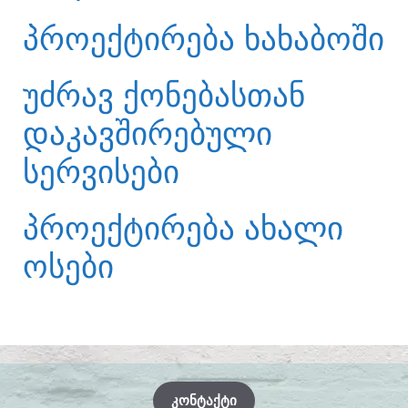
ᲞᲠᲝᲔᲥᲢᲘᲠᲔᲑᲐ ᲮᲐᲮᲐᲑᲝᲨᲘ
ᲣᲫᲠᲐᲕ ᲥᲝᲜᲔᲑᲐᲡᲗᲐᲜ
ᲓᲐᲙᲐᲕᲨᲘᲠᲔᲑᲣᲚᲘ
ᲡᲔᲠᲕᲘᲡᲔᲑᲘ
ᲞᲠᲝᲔᲥᲢᲘᲠᲔᲑᲐ ᲐᲮᲐᲚᲘ
ᲝᲡᲔᲑᲘ
ᲙᲝᲜᲢᲐᲥᲢᲘ