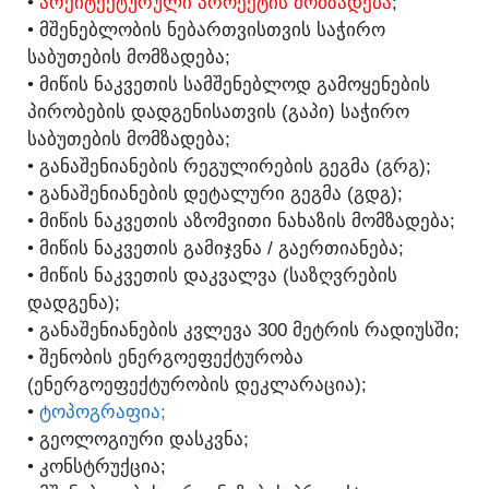
•
ᲐᲠᲥᲘᲢᲔᲥᲢᲣᲠᲣᲚᲘ ᲞᲠᲝᲔᲥᲢᲘᲡ ᲛᲝᲛᲖᲐᲓᲔᲑᲐ
;
• ᲛᲨᲔᲜᲔᲑᲚᲝᲑᲘᲡ ᲜᲔᲑᲐᲠᲗᲕᲘᲡᲗᲕᲘᲡ ᲡᲐᲭᲘᲠᲝ
ᲡᲐᲑᲣᲗᲔᲑᲘᲡ ᲛᲝᲛᲖᲐᲓᲔᲑᲐ;
• ᲛᲘᲬᲘᲡ ᲜᲐᲙᲕᲔᲗᲘᲡ ᲡᲐᲛᲨᲔᲜᲔᲑᲚᲝᲓ ᲒᲐᲛᲝᲧᲔᲜᲔᲑᲘᲡ
ᲞᲘᲠᲝᲑᲔᲑᲘᲡ ᲓᲐᲓᲒᲔᲜᲘᲡᲐᲗᲕᲘᲡ (ᲒᲐᲞᲘ) ᲡᲐᲭᲘᲠᲝ
ᲡᲐᲑᲣᲗᲔᲑᲘᲡ ᲛᲝᲛᲖᲐᲓᲔᲑᲐ;
• ᲒᲐᲜᲐᲨᲔᲜᲘᲐᲜᲔᲑᲘᲡ ᲠᲔᲒᲣᲚᲘᲠᲔᲑᲘᲡ ᲒᲔᲒᲛᲐ (ᲒᲠᲒ);
• ᲒᲐᲜᲐᲨᲔᲜᲘᲐᲜᲔᲑᲘᲡ ᲓᲔᲢᲐᲚᲣᲠᲘ ᲒᲔᲒᲛᲐ (ᲒᲓᲒ);
• ᲛᲘᲬᲘᲡ ᲜᲐᲙᲕᲔᲗᲘᲡ ᲐᲖᲝᲛᲕᲘᲗᲘ ᲜᲐᲮᲐᲖᲘᲡ ᲛᲝᲛᲖᲐᲓᲔᲑᲐ;
• ᲛᲘᲬᲘᲡ ᲜᲐᲙᲕᲔᲗᲘᲡ ᲒᲐᲛᲘᲯᲕᲜᲐ / ᲒᲐᲔᲠᲗᲘᲐᲜᲔᲑᲐ;
• ᲛᲘᲬᲘᲡ ᲜᲐᲙᲕᲔᲗᲘᲡ ᲓᲐᲙᲕᲐᲚᲕᲐ (ᲡᲐᲖᲦᲕᲠᲔᲑᲘᲡ
ᲓᲐᲓᲒᲔᲜᲐ);
• ᲒᲐᲜᲐᲨᲔᲜᲘᲐᲜᲔᲑᲘᲡ ᲙᲕᲚᲔᲕᲐ 300 ᲛᲔᲢᲠᲘᲡ ᲠᲐᲓᲘᲣᲡᲨᲘ;
• ᲨᲔᲜᲝᲑᲘᲡ ᲔᲜᲔᲠᲒᲝᲔᲤᲔᲥᲢᲣᲠᲝᲑᲐ
(ᲔᲜᲔᲠᲒᲝᲔᲤᲔᲥᲢᲣᲠᲝᲑᲘᲡ ᲓᲔᲙᲚᲐᲠᲐᲪᲘᲐ);
•
ᲢᲝᲞᲝᲒᲠᲐᲤᲘᲐ;
• ᲒᲔᲝᲚᲝᲒᲘᲣᲠᲘ ᲓᲐᲡᲙᲕᲜᲐ;
• ᲙᲝᲜᲡᲢᲠᲣᲥᲪᲘᲐ;