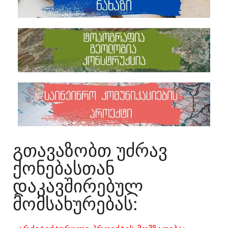
ᲒᲗᲐᲕᲐᲖᲝᲑᲗ ᲣᲫᲠᲐᲕ
ᲥᲝᲜᲔᲑᲐᲡᲗᲐᲜ
ᲓᲐᲙᲐᲕᲨᲘᲠᲔᲑᲣᲚ
ᲛᲝᲛᲡᲐᲮᲣᲠᲔᲑᲐᲡ:​