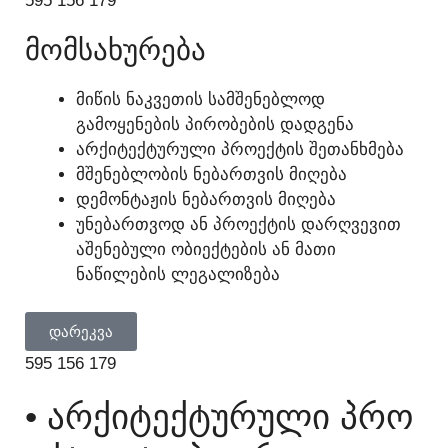
595 156 179
ᲛᲝᲛᲡᲐᲮᲣᲠᲔᲑᲐ
ᲛᲘᲬᲘᲡ ᲜᲐᲙᲕᲔᲗᲘᲡ ᲡᲐᲛᲨᲔᲜᲔᲑᲚᲝᲓ
ᲒᲐᲛᲝᲧᲔᲜᲔᲑᲘᲡ ᲞᲘᲠᲝᲑᲔᲑᲘᲡ ᲓᲐᲓᲒᲔᲜᲐ
ᲐᲠᲥᲘᲢᲔᲥᲢᲣᲠᲣᲚᲘ ᲞᲠᲝᲔᲥᲢᲘᲡ ᲨᲔᲗᲐᲜᲮᲛᲔᲑᲐ
ᲛᲨᲔᲜᲔᲑᲚᲝᲑᲘᲡ ᲜᲔᲑᲐᲠᲗᲕᲘᲡ ᲛᲘᲦᲔᲑᲐ
ᲓᲔᲛᲝᲜᲢᲐᲟᲘᲡ ᲜᲔᲑᲐᲠᲗᲕᲘᲡ ᲛᲘᲦᲔᲑᲐ
ᲣᲜᲔᲑᲐᲠᲗᲕᲝᲓ ᲐᲜ ᲞᲠᲝᲔᲥᲢᲘᲡ ᲓᲐᲠᲦᲕᲔᲕᲘᲗ
ᲐᲨᲔᲜᲔᲑᲣᲚᲘ ᲝᲑᲘᲔᲥᲢᲔᲑᲘᲡ ᲐᲜ ᲛᲐᲗᲘ
ᲜᲐᲬᲘᲚᲔᲑᲘᲡ ᲚᲔᲒᲐᲚᲘᲖᲔᲑᲐ
ᲓᲐᲠᲔᲙᲕᲐ
595 156 179
• ᲐᲠᲥᲘᲢᲔᲥᲢᲣᲠᲣᲚᲘ ᲞᲠᲝ