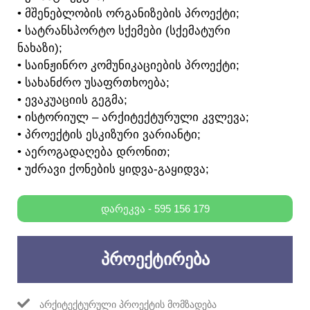
• ᲛᲨᲔᲜᲔᲑᲚᲝᲑᲘᲡ ᲝᲠᲒᲐᲜᲘᲖᲔᲑᲘᲡ ᲞᲠᲝᲔᲥᲢᲘ;
• ᲡᲐᲢᲠᲐᲜᲡᲞᲝᲠᲢᲝ ᲡᲥᲔᲛᲔᲑᲘ (ᲡᲥᲔᲛᲐᲢᲣᲠᲘ
ᲜᲐᲮᲐᲖᲘ);
• ᲡᲐᲘᲜᲟᲘᲜᲠᲝ ᲙᲝᲛᲣᲜᲘᲙᲐᲪᲘᲔᲑᲘᲡ ᲞᲠᲝᲔᲥᲢᲘ;
• ᲡᲐᲮᲐᲜᲫᲠᲝ ᲣᲡᲐᲤᲠᲗᲮᲝᲔᲑᲐ;
• ᲔᲕᲐᲙᲣᲐᲪᲘᲘᲡ ᲒᲔᲒᲛᲐ;
• ᲘᲡᲢᲝᲠᲘᲣᲚ – ᲐᲠᲥᲘᲢᲔᲥᲢᲣᲠᲣᲚᲘ ᲙᲕᲚᲔᲕᲐ;
• ᲞᲠᲝᲔᲥᲢᲘᲡ ᲔᲡᲙᲘᲖᲣᲠᲘ ᲕᲐᲠᲘᲐᲜᲢᲘ;
• ᲐᲔᲠᲝᲒᲐᲓᲐᲦᲔᲑᲐ ᲓᲠᲝᲜᲘᲗ;
• ᲣᲫᲠᲐᲕᲘ ᲥᲝᲜᲔᲑᲘᲡ ᲧᲘᲓᲕᲐ-ᲒᲐᲧᲘᲓᲕᲐ;
ᲓᲐᲠᲔᲙᲕᲐ - 595 156 179
ᲞᲠᲝᲔᲥᲢᲘᲠᲔᲑᲐ
ᲐᲠᲥᲘᲢᲔᲥᲢᲣᲠᲣᲚᲘ ᲞᲠᲝᲔᲥᲢᲘᲡ ᲛᲝᲛᲖᲐᲓᲔᲑᲐ