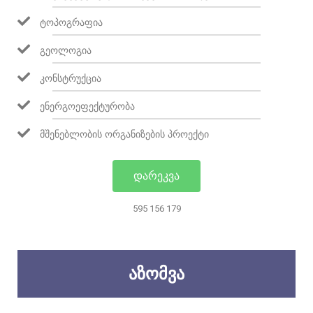
ᲢᲝᲞᲝᲒᲠᲐᲤᲘᲐ
ᲒᲔᲝᲚᲝᲒᲘᲐ
ᲙᲝᲜᲡᲢᲠᲣᲥᲪᲘᲐ
ᲔᲜᲔᲠᲒᲝᲔᲤᲔᲥᲢᲣᲠᲝᲑᲐ
ᲛᲨᲔᲜᲔᲑᲚᲝᲑᲘᲡ ᲝᲠᲒᲐᲜᲘᲖᲔᲑᲘᲡ ᲞᲠᲝᲔᲥᲢᲘ
ᲓᲐᲠᲔᲙᲕᲐ
595 156 179
ᲐᲖᲝᲛᲕᲐ