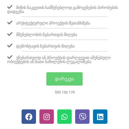
ᲛᲘᲬᲘᲡ ᲜᲐᲙᲕᲔᲗᲘᲡ ᲡᲐᲛᲨᲔᲜᲔᲑᲚᲝᲓ ᲒᲐᲛᲝᲧᲔᲜᲔᲑᲘᲡ ᲞᲘᲠᲝᲑᲔᲑᲘᲡ
ᲓᲐᲓᲒᲔᲜᲐ
ᲐᲠᲥᲘᲢᲔᲥᲢᲣᲠᲣᲚᲘ ᲞᲠᲝᲔᲥᲢᲘᲡ ᲨᲔᲗᲐᲜᲮᲛᲔᲑᲐ
ᲛᲨᲔᲜᲔᲑᲚᲝᲑᲘᲡ ᲜᲔᲑᲐᲠᲗᲕᲘᲡ ᲛᲘᲦᲔᲑᲐ
ᲓᲔᲛᲝᲜᲢᲐᲟᲘᲡ ᲜᲔᲑᲐᲠᲗᲕᲘᲡ ᲛᲘᲦᲔᲑᲐ
ᲣᲜᲔᲑᲐᲠᲗᲕᲝᲓ ᲐᲜ ᲞᲠᲝᲔᲥᲢᲘᲡ ᲓᲐᲠᲦᲕᲔᲕᲘᲗ ᲐᲨᲔᲜᲔᲑᲣᲚᲘ
ᲝᲑᲘᲔᲥᲢᲔᲑᲘᲡ ᲐᲜ ᲛᲐᲗᲘ ᲜᲐᲬᲘᲚᲔᲑᲘᲡ ᲚᲔᲒᲐᲚᲘᲖᲔᲑᲐ
ᲓᲐᲠᲔᲙᲕᲐ
595 156 179