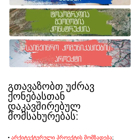
ᲒᲗᲐᲕᲐᲖᲝᲑᲗ ᲣᲫᲠᲐᲕ
ᲥᲝᲜᲔᲑᲐᲡᲗᲐᲜ
ᲓᲐᲙᲐᲕᲨᲘᲠᲔᲑᲣᲚ
ᲛᲝᲛᲡᲐᲮᲣᲠᲔᲑᲐᲡ:​
•
ᲐᲠᲥᲘᲢᲔᲥᲢᲣᲠᲣᲚᲘ ᲞᲠᲝᲔᲥᲢᲘᲡ ᲛᲝᲛᲖᲐᲓᲔᲑᲐ
;