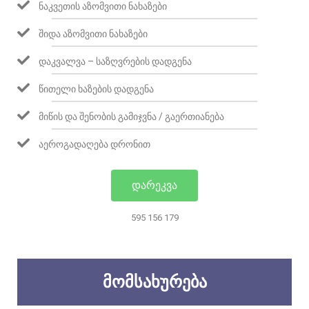
ᲜᲐᲙᲕᲔᲗᲘᲡ ᲐᲖᲝᲛᲕᲘᲗᲘ ᲜᲐᲮᲐᲖᲔᲑᲘ
ᲨᲘᲓᲐ ᲐᲖᲝᲛᲕᲘᲗᲘ ᲜᲐᲮᲐᲖᲔᲑᲘ
ᲓᲐᲙᲕᲐᲚᲕᲐ – ᲡᲐᲖᲦᲕᲠᲔᲑᲘᲡ ᲓᲐᲓᲒᲔᲜᲐ
ᲬᲘᲗᲔᲚᲘ ᲮᲐᲖᲔᲑᲘᲡ ᲓᲐᲓᲒᲔᲜᲐ
ᲛᲘᲬᲘᲡ ᲓᲐ ᲨᲔᲜᲝᲑᲘᲡ ᲒᲐᲛᲘᲯᲕᲜᲐ / ᲒᲐᲔᲠᲗᲘᲐᲜᲔᲑᲐ
ᲐᲔᲠᲝᲒᲐᲓᲐᲦᲔᲑᲐ ᲓᲠᲝᲜᲘᲗ
ᲓᲐᲠᲔᲙᲕᲐ
595 156 179
ᲛᲝᲛᲡᲐᲮᲣᲠᲔᲑᲐ