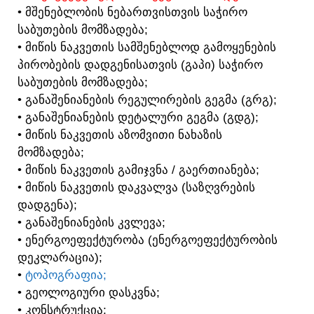
• ᲛᲨᲔᲜᲔᲑᲚᲝᲑᲘᲡ ᲜᲔᲑᲐᲠᲗᲕᲘᲡᲗᲕᲘᲡ ᲡᲐᲭᲘᲠᲝ
ᲡᲐᲑᲣᲗᲔᲑᲘᲡ ᲛᲝᲛᲖᲐᲓᲔᲑᲐ;
• ᲛᲘᲬᲘᲡ ᲜᲐᲙᲕᲔᲗᲘᲡ ᲡᲐᲛᲨᲔᲜᲔᲑᲚᲝᲓ ᲒᲐᲛᲝᲧᲔᲜᲔᲑᲘᲡ
ᲞᲘᲠᲝᲑᲔᲑᲘᲡ ᲓᲐᲓᲒᲔᲜᲘᲡᲐᲗᲕᲘᲡ (ᲒᲐᲞᲘ) ᲡᲐᲭᲘᲠᲝ
ᲡᲐᲑᲣᲗᲔᲑᲘᲡ ᲛᲝᲛᲖᲐᲓᲔᲑᲐ;
• ᲒᲐᲜᲐᲨᲔᲜᲘᲐᲜᲔᲑᲘᲡ ᲠᲔᲒᲣᲚᲘᲠᲔᲑᲘᲡ ᲒᲔᲒᲛᲐ (ᲒᲠᲒ);
• ᲒᲐᲜᲐᲨᲔᲜᲘᲐᲜᲔᲑᲘᲡ ᲓᲔᲢᲐᲚᲣᲠᲘ ᲒᲔᲒᲛᲐ (ᲒᲓᲒ);
• ᲛᲘᲬᲘᲡ ᲜᲐᲙᲕᲔᲗᲘᲡ ᲐᲖᲝᲛᲕᲘᲗᲘ ᲜᲐᲮᲐᲖᲘᲡ
ᲛᲝᲛᲖᲐᲓᲔᲑᲐ;
• ᲛᲘᲬᲘᲡ ᲜᲐᲙᲕᲔᲗᲘᲡ ᲒᲐᲛᲘᲯᲕᲜᲐ / ᲒᲐᲔᲠᲗᲘᲐᲜᲔᲑᲐ;
• ᲛᲘᲬᲘᲡ ᲜᲐᲙᲕᲔᲗᲘᲡ ᲓᲐᲙᲕᲐᲚᲕᲐ (ᲡᲐᲖᲦᲕᲠᲔᲑᲘᲡ
ᲓᲐᲓᲒᲔᲜᲐ);
• ᲒᲐᲜᲐᲨᲔᲜᲘᲐᲜᲔᲑᲘᲡ ᲙᲕᲚᲔᲕᲐ;
• ᲔᲜᲔᲠᲒᲝᲔᲤᲔᲥᲢᲣᲠᲝᲑᲐ (ᲔᲜᲔᲠᲒᲝᲔᲤᲔᲥᲢᲣᲠᲝᲑᲘᲡ
ᲓᲔᲙᲚᲐᲠᲐᲪᲘᲐ);
•
ᲢᲝᲞᲝᲒᲠᲐᲤᲘᲐ;
• ᲒᲔᲝᲚᲝᲒᲘᲣᲠᲘ ᲓᲐᲡᲙᲕᲜᲐ;
• ᲙᲝᲜᲡᲢᲠᲣᲥᲪᲘᲐ;