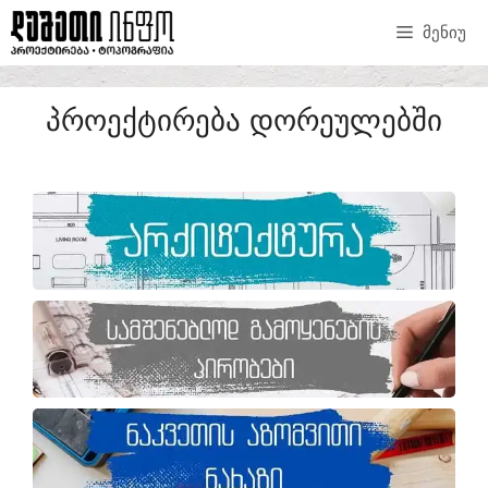
ᲛᲔᲜᲘᲣ
ᲞᲠᲝᲔᲥᲢᲘᲠᲔᲑᲐ ᲓᲝᲠᲔᲣᲚᲔᲑᲨᲘ