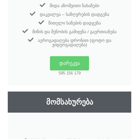
ᲨᲘᲓᲐ ᲐᲖᲝᲛᲕᲘᲗᲘ ᲜᲐᲮᲐᲖᲔᲑᲘ
ᲓᲐᲙᲕᲐᲚᲕᲐ – ᲡᲐᲖᲦᲕᲠᲔᲑᲘᲡ ᲓᲐᲓᲒᲔᲜᲐ
ᲬᲘᲗᲔᲚᲘ ᲮᲐᲖᲔᲑᲘᲡ ᲓᲐᲓᲒᲔᲜᲐ
ᲛᲘᲬᲘᲡ ᲓᲐ ᲨᲔᲜᲝᲑᲘᲡ ᲒᲐᲛᲘᲯᲕᲜᲐ / ᲒᲐᲔᲠᲗᲘᲐᲜᲔᲑᲐ
ᲐᲔᲠᲝᲒᲐᲓᲐᲦᲔᲑᲐ ᲓᲠᲝᲜᲘᲗ (ᲤᲝᲢᲝ ᲓᲐ
ᲕᲘᲓᲔᲝᲒᲐᲓᲐᲦᲔᲑᲐ)
ᲓᲐᲠᲔᲙᲕᲐ
595 156 179
ᲛᲝᲛᲡᲐᲮᲣᲠᲔᲑᲐ