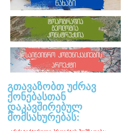
ᲒᲗᲐᲕᲐᲖᲝᲑᲗ ᲣᲫᲠᲐᲕ
ᲥᲝᲜᲔᲑᲐᲡᲗᲐᲜ
ᲓᲐᲙᲐᲕᲨᲘᲠᲔᲑᲣᲚ
ᲛᲝᲛᲡᲐᲮᲣᲠᲔᲑᲐᲡ:​