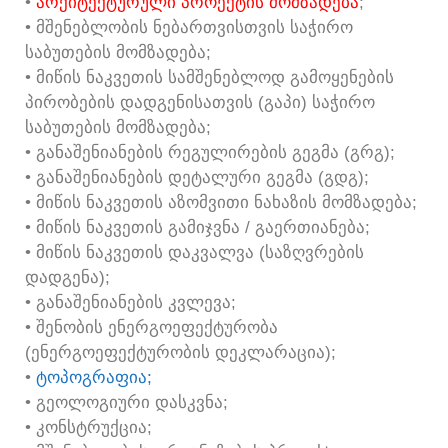
•
ᲐᲠᲥᲘᲢᲔᲥᲢᲣᲠᲣᲚᲘ ᲞᲠᲝᲔᲥᲢᲘᲡ ᲛᲝᲛᲖᲐᲓᲔᲑᲐ
;
• ᲛᲨᲔᲜᲔᲑᲚᲝᲑᲘᲡ ᲜᲔᲑᲐᲠᲗᲕᲘᲡᲗᲕᲘᲡ ᲡᲐᲭᲘᲠᲝ
ᲡᲐᲑᲣᲗᲔᲑᲘᲡ ᲛᲝᲛᲖᲐᲓᲔᲑᲐ;
• ᲛᲘᲬᲘᲡ ᲜᲐᲙᲕᲔᲗᲘᲡ ᲡᲐᲛᲨᲔᲜᲔᲑᲚᲝᲓ ᲒᲐᲛᲝᲧᲔᲜᲔᲑᲘᲡ
ᲞᲘᲠᲝᲑᲔᲑᲘᲡ ᲓᲐᲓᲒᲔᲜᲘᲡᲐᲗᲕᲘᲡ (ᲒᲐᲞᲘ) ᲡᲐᲭᲘᲠᲝ
ᲡᲐᲑᲣᲗᲔᲑᲘᲡ ᲛᲝᲛᲖᲐᲓᲔᲑᲐ;
• ᲒᲐᲜᲐᲨᲔᲜᲘᲐᲜᲔᲑᲘᲡ ᲠᲔᲒᲣᲚᲘᲠᲔᲑᲘᲡ ᲒᲔᲒᲛᲐ (ᲒᲠᲒ);
• ᲒᲐᲜᲐᲨᲔᲜᲘᲐᲜᲔᲑᲘᲡ ᲓᲔᲢᲐᲚᲣᲠᲘ ᲒᲔᲒᲛᲐ (ᲒᲓᲒ);
• ᲛᲘᲬᲘᲡ ᲜᲐᲙᲕᲔᲗᲘᲡ ᲐᲖᲝᲛᲕᲘᲗᲘ ᲜᲐᲮᲐᲖᲘᲡ ᲛᲝᲛᲖᲐᲓᲔᲑᲐ;
• ᲛᲘᲬᲘᲡ ᲜᲐᲙᲕᲔᲗᲘᲡ ᲒᲐᲛᲘᲯᲕᲜᲐ / ᲒᲐᲔᲠᲗᲘᲐᲜᲔᲑᲐ;
• ᲛᲘᲬᲘᲡ ᲜᲐᲙᲕᲔᲗᲘᲡ ᲓᲐᲙᲕᲐᲚᲕᲐ (ᲡᲐᲖᲦᲕᲠᲔᲑᲘᲡ
ᲓᲐᲓᲒᲔᲜᲐ);
• ᲒᲐᲜᲐᲨᲔᲜᲘᲐᲜᲔᲑᲘᲡ ᲙᲕᲚᲔᲕᲐ;
• ᲨᲔᲜᲝᲑᲘᲡ ᲔᲜᲔᲠᲒᲝᲔᲤᲔᲥᲢᲣᲠᲝᲑᲐ
(ᲔᲜᲔᲠᲒᲝᲔᲤᲔᲥᲢᲣᲠᲝᲑᲘᲡ ᲓᲔᲙᲚᲐᲠᲐᲪᲘᲐ);
•
ᲢᲝᲞᲝᲒᲠᲐᲤᲘᲐ;
• ᲒᲔᲝᲚᲝᲒᲘᲣᲠᲘ ᲓᲐᲡᲙᲕᲜᲐ;
• ᲙᲝᲜᲡᲢᲠᲣᲥᲪᲘᲐ;