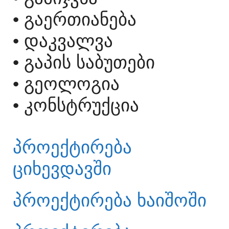
• ᲒᲐᲔᲠᲗᲘᲐᲜᲔᲑᲐ
• ᲓᲐᲙᲕᲐᲚᲕᲐ
• ᲒᲐᲞᲘᲡ ᲡᲐᲑᲣᲗᲔᲑᲘ
• ᲒᲔᲝᲚᲝᲒᲘᲐ
• ᲙᲝᲜᲡᲢᲠᲣᲥᲪᲘᲐ
ᲞᲠᲝᲔᲥᲢᲘᲠᲔᲑᲐ
ᲪᲘᲮᲔᲕᲓᲐᲕᲨᲘ
ᲞᲠᲝᲔᲥᲢᲘᲠᲔᲑᲐ ᲮᲐᲘᲨᲝᲨᲘ