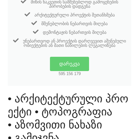
ᲛᲘᲬᲘᲡ ᲜᲐᲙᲕᲔᲗᲘᲡ ᲡᲐᲛᲨᲔᲜᲔᲑᲚᲝᲓ ᲒᲐᲛᲝᲧᲔᲜᲔᲑᲘᲡ
ᲞᲘᲠᲝᲑᲔᲑᲘᲡ ᲓᲐᲓᲒᲔᲜᲐ
ᲐᲠᲥᲘᲢᲔᲥᲢᲣᲠᲣᲚᲘ ᲞᲠᲝᲔᲥᲢᲘᲡ ᲨᲔᲗᲐᲜᲮᲛᲔᲑᲐ
ᲛᲨᲔᲜᲔᲑᲚᲝᲑᲘᲡ ᲜᲔᲑᲐᲠᲗᲕᲘᲡ ᲛᲘᲦᲔᲑᲐ
ᲓᲔᲛᲝᲜᲢᲐᲟᲘᲡ ᲜᲔᲑᲐᲠᲗᲕᲘᲡ ᲛᲘᲦᲔᲑᲐ
ᲣᲜᲔᲑᲐᲠᲗᲕᲝᲓ ᲐᲜ ᲞᲠᲝᲔᲥᲢᲘᲡ ᲓᲐᲠᲦᲕᲔᲕᲘᲗ ᲐᲨᲔᲜᲔᲑᲣᲚᲘ
ᲝᲑᲘᲔᲥᲢᲔᲑᲘᲡ ᲐᲜ ᲛᲐᲗᲘ ᲜᲐᲬᲘᲚᲔᲑᲘᲡ ᲚᲔᲒᲐᲚᲘᲖᲔᲑᲐ
ᲓᲐᲠᲔᲙᲕᲐ
595 156 179
• ᲐᲠᲥᲘᲢᲔᲥᲢᲣᲠᲣᲚᲘ ᲞᲠᲝ
ᲔᲥᲢᲘ
• ᲢᲝᲞᲝᲒᲠᲐᲤᲘᲐ
• ᲐᲖᲝᲛᲕᲘᲗᲘ ᲜᲐᲮᲐᲖᲘ
• ᲒᲐᲛᲘᲯᲕᲜᲐ