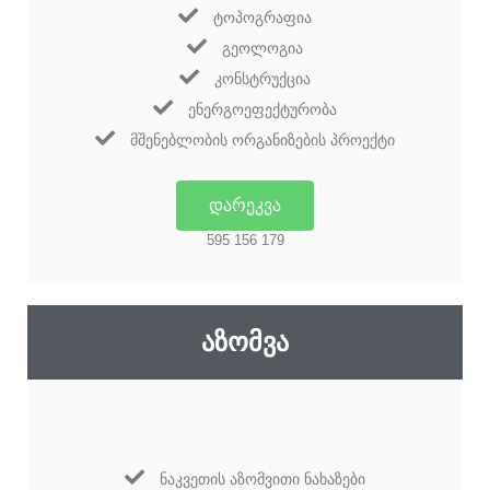
ᲢᲝᲞᲝᲒᲠᲐᲤᲘᲐ
ᲒᲔᲝᲚᲝᲒᲘᲐ
ᲙᲝᲜᲡᲢᲠᲣᲥᲪᲘᲐ
ᲔᲜᲔᲠᲒᲝᲔᲤᲔᲥᲢᲣᲠᲝᲑᲐ
ᲛᲨᲔᲜᲔᲑᲚᲝᲑᲘᲡ ᲝᲠᲒᲐᲜᲘᲖᲔᲑᲘᲡ ᲞᲠᲝᲔᲥᲢᲘ
ᲓᲐᲠᲔᲙᲕᲐ
595 156 179
ᲐᲖᲝᲛᲕᲐ
ᲜᲐᲙᲕᲔᲗᲘᲡ ᲐᲖᲝᲛᲕᲘᲗᲘ ᲜᲐᲮᲐᲖᲔᲑᲘ