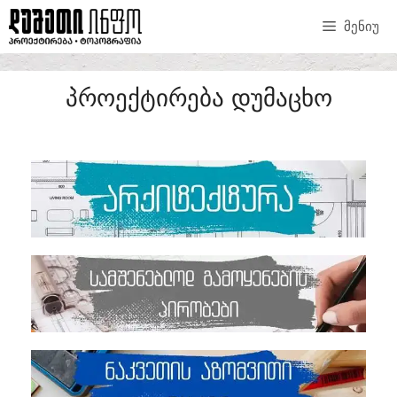
ᲛᲔᲜᲘᲣ
ᲞᲠᲝᲔᲥᲢᲘᲠᲔᲑᲐ ᲓᲣᲛᲐᲪᲮᲝ