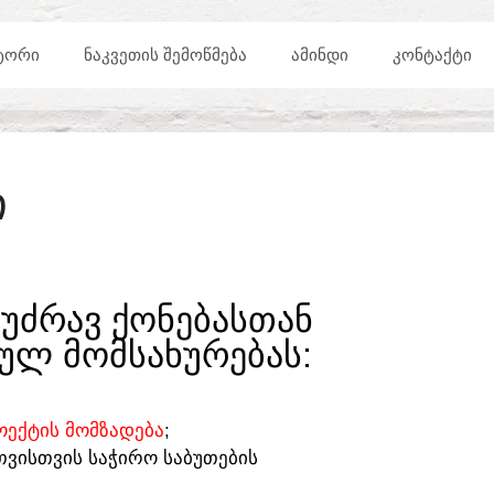
ᲢᲝᲠᲘ
ᲜᲐᲙᲕᲔᲗᲘᲡ ᲨᲔᲛᲝᲬᲛᲔᲑᲐ
ᲐᲛᲘᲜᲓᲘ
ᲙᲝᲜᲢᲐᲥᲢᲘ
Ი
ᲣᲫᲠᲐᲕ ᲥᲝᲜᲔᲑᲐᲡᲗᲐᲜ
ᲣᲚ ᲛᲝᲛᲡᲐᲮᲣᲠᲔᲑᲐᲡ:​
ᲔᲥᲢᲘᲡ ᲛᲝᲛᲖᲐᲓᲔᲑᲐ
;
ᲗᲕᲘᲡᲗᲕᲘᲡ ᲡᲐᲭᲘᲠᲝ ᲡᲐᲑᲣᲗᲔᲑᲘᲡ