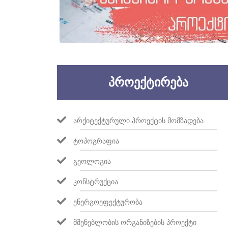
ᲞᲠᲝᲔᲥᲢᲘᲠᲔᲑᲐ
ᲐᲠᲥᲘᲢᲔᲥᲢᲣᲠᲣᲚᲘ ᲞᲠᲝᲔᲥᲢᲘᲡ ᲛᲝᲛᲖᲐᲓᲔᲑᲐ
ᲢᲝᲞᲝᲒᲠᲐᲤᲘᲐ
ᲒᲔᲝᲚᲝᲒᲘᲐ
ᲙᲝᲜᲡᲢᲠᲣᲥᲪᲘᲐ
ᲔᲜᲔᲠᲒᲝᲔᲤᲔᲥᲢᲣᲠᲝᲑᲐ
ᲛᲨᲔᲜᲔᲑᲚᲝᲑᲘᲡ ᲝᲠᲒᲐᲜᲘᲖᲔᲑᲘᲡ ᲞᲠᲝᲔᲥᲢᲘ