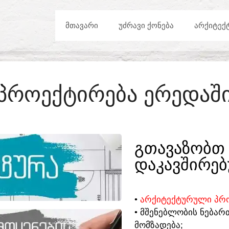
ᲛᲗᲐᲕᲐᲠᲘ
ᲣᲫᲠᲐᲕᲘ ᲥᲝᲜᲔᲑᲐ
ᲐᲠᲥᲘᲢᲔᲥ
ᲞᲠᲝᲔᲥᲢᲘᲠᲔᲑᲐ ᲔᲠᲔᲓᲐᲨ
ᲒᲗᲐᲕᲐᲖᲝᲑᲗ 
ᲓᲐᲙᲐᲕᲨᲘᲠᲔᲑ
•
ᲐᲠᲥᲘᲢᲔᲥᲢᲣᲠᲣᲚᲘ ᲞᲠᲝ
• ᲛᲨᲔᲜᲔᲑᲚᲝᲑᲘᲡ ᲜᲔᲑᲐᲠ
ᲛᲝᲛᲖᲐᲓᲔᲑᲐ;