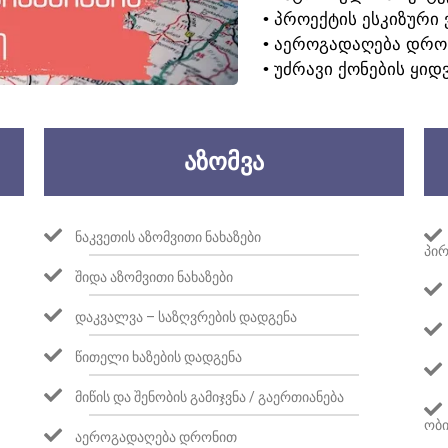
• ᲞᲠᲝᲔᲥᲢᲘᲡ ᲔᲡᲙᲘᲖᲣᲠᲘ 
• ᲐᲔᲠᲝᲒᲐᲓᲐᲦᲔᲑᲐ ᲓᲠᲝ
• ᲣᲫᲠᲐᲕᲘ ᲥᲝᲜᲔᲑᲘᲡ ᲧᲘᲓ
ᲐᲖᲝᲛᲕᲐ
ᲜᲐᲙᲕᲔᲗᲘᲡ ᲐᲖᲝᲛᲕᲘᲗᲘ ᲜᲐᲮᲐᲖᲔᲑᲘ
ᲞᲘᲠ
ᲨᲘᲓᲐ ᲐᲖᲝᲛᲕᲘᲗᲘ ᲜᲐᲮᲐᲖᲔᲑᲘ
ᲓᲐᲙᲕᲐᲚᲕᲐ – ᲡᲐᲖᲦᲕᲠᲔᲑᲘᲡ ᲓᲐᲓᲒᲔᲜᲐ
ᲬᲘᲗᲔᲚᲘ ᲮᲐᲖᲔᲑᲘᲡ ᲓᲐᲓᲒᲔᲜᲐ
ᲛᲘᲬᲘᲡ ᲓᲐ ᲨᲔᲜᲝᲑᲘᲡ ᲒᲐᲛᲘᲯᲕᲜᲐ / ᲒᲐᲔᲠᲗᲘᲐᲜᲔᲑᲐ
ᲝᲑᲘ
ᲐᲔᲠᲝᲒᲐᲓᲐᲦᲔᲑᲐ ᲓᲠᲝᲜᲘᲗ