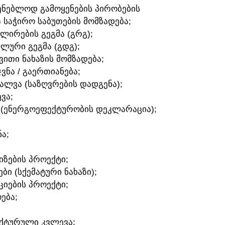
ᲛᲨᲔᲜᲔᲑᲚᲝᲓ ᲒᲐᲛᲝᲧᲔᲜᲔᲑᲘᲡ ᲞᲘᲠᲝᲑᲔᲑᲘᲡ
) ᲡᲐᲭᲘᲠᲝ ᲡᲐᲑᲣᲗᲔᲑᲘᲡ ᲛᲝᲛᲖᲐᲓᲔᲑᲐ;
ᲣᲚᲘᲠᲔᲑᲘᲡ ᲒᲔᲒᲛᲐ (ᲒᲠᲒ);
ᲐᲚᲣᲠᲘ ᲒᲔᲒᲛᲐ (ᲒᲓᲒ);
ᲛᲕᲘᲗᲘ ᲜᲐᲮᲐᲖᲘᲡ ᲛᲝᲛᲖᲐᲓᲔᲑᲐ;
ᲯᲕᲜᲐ / ᲒᲐᲔᲠᲗᲘᲐᲜᲔᲑᲐ;
ᲕᲐᲚᲕᲐ (ᲡᲐᲖᲦᲕᲠᲔᲑᲘᲡ ᲓᲐᲓᲒᲔᲜᲐ);
ᲕᲐ;
 (ᲔᲜᲔᲠᲒᲝᲔᲤᲔᲥᲢᲣᲠᲝᲑᲘᲡ ᲓᲔᲙᲚᲐᲠᲐᲪᲘᲐ);
Ა;
ᲘᲖᲔᲑᲘᲡ ᲞᲠᲝᲔᲥᲢᲘ;
ᲑᲘ (ᲡᲥᲔᲛᲐᲢᲣᲠᲘ ᲜᲐᲮᲐᲖᲘ);
ᲪᲘᲔᲑᲘᲡ ᲞᲠᲝᲔᲥᲢᲘ;
ᲔᲑᲐ;
ᲔᲥᲢᲣᲠᲣᲚᲘ ᲙᲕᲚᲔᲕᲐ;