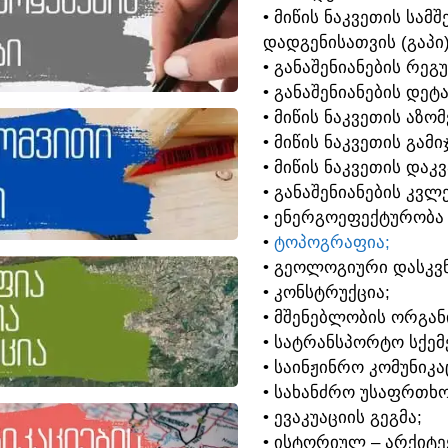
• ᲛᲘᲬᲘᲡ ᲜᲐᲙᲕᲔᲗᲘᲡ ᲡᲐ
ᲓᲐᲓᲒᲔᲜᲘᲡᲐᲗᲕᲘᲡ (ᲒᲐᲞᲘ
• ᲒᲐᲜᲐᲨᲔᲜᲘᲐᲜᲔᲑᲘᲡ ᲠᲔᲒ
• ᲒᲐᲜᲐᲨᲔᲜᲘᲐᲜᲔᲑᲘᲡ ᲓᲔᲢ
• ᲛᲘᲬᲘᲡ ᲜᲐᲙᲕᲔᲗᲘᲡ ᲐᲖᲝ
• ᲛᲘᲬᲘᲡ ᲜᲐᲙᲕᲔᲗᲘᲡ ᲒᲐᲛᲘ
• ᲛᲘᲬᲘᲡ ᲜᲐᲙᲕᲔᲗᲘᲡ ᲓᲐᲙ
• ᲒᲐᲜᲐᲨᲔᲜᲘᲐᲜᲔᲑᲘᲡ ᲙᲕᲚᲔ
• ᲔᲜᲔᲠᲒᲝᲔᲤᲔᲥᲢᲣᲠᲝᲑᲐ
•
ᲢᲝᲞᲝᲒᲠᲐᲤᲘᲐ;
• ᲒᲔᲝᲚᲝᲒᲘᲣᲠᲘ ᲓᲐᲡᲙᲕᲜ
• ᲙᲝᲜᲡᲢᲠᲣᲥᲪᲘᲐ;
• ᲛᲨᲔᲜᲔᲑᲚᲝᲑᲘᲡ ᲝᲠᲒᲐᲜ
• ᲡᲐᲢᲠᲐᲜᲡᲞᲝᲠᲢᲝ ᲡᲥᲔᲛᲔ
• ᲡᲐᲘᲜᲟᲘᲜᲠᲝ ᲙᲝᲛᲣᲜᲘᲙᲐ
• ᲡᲐᲮᲐᲜᲫᲠᲝ ᲣᲡᲐᲤᲠᲗᲮᲝ
• ᲔᲕᲐᲙᲣᲐᲪᲘᲘᲡ ᲒᲔᲒᲛᲐ;
• ᲘᲡᲢᲝᲠᲘᲣᲚ – ᲐᲠᲥᲘᲢ