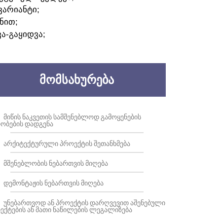
ᲕᲐᲠᲘᲐᲜᲢᲘ;
ᲜᲘᲗ;
ᲕᲐ-ᲒᲐᲧᲘᲓᲕᲐ;
ᲛᲝᲛᲡᲐᲮᲣᲠᲔᲑᲐ
ᲛᲘᲬᲘᲡ ᲜᲐᲙᲕᲔᲗᲘᲡ ᲡᲐᲛᲨᲔᲜᲔᲑᲚᲝᲓ ᲒᲐᲛᲝᲧᲔᲜᲔᲑᲘᲡ
ᲝᲑᲔᲑᲘᲡ ᲓᲐᲓᲒᲔᲜᲐ
ᲐᲠᲥᲘᲢᲔᲥᲢᲣᲠᲣᲚᲘ ᲞᲠᲝᲔᲥᲢᲘᲡ ᲨᲔᲗᲐᲜᲮᲛᲔᲑᲐ
ᲛᲨᲔᲜᲔᲑᲚᲝᲑᲘᲡ ᲜᲔᲑᲐᲠᲗᲕᲘᲡ ᲛᲘᲦᲔᲑᲐ
ᲓᲔᲛᲝᲜᲢᲐᲟᲘᲡ ᲜᲔᲑᲐᲠᲗᲕᲘᲡ ᲛᲘᲦᲔᲑᲐ
ᲣᲜᲔᲑᲐᲠᲗᲕᲝᲓ ᲐᲜ ᲞᲠᲝᲔᲥᲢᲘᲡ ᲓᲐᲠᲦᲕᲔᲕᲘᲗ ᲐᲨᲔᲜᲔᲑᲣᲚᲘ
ᲔᲥᲢᲔᲑᲘᲡ ᲐᲜ ᲛᲐᲗᲘ ᲜᲐᲬᲘᲚᲔᲑᲘᲡ ᲚᲔᲒᲐᲚᲘᲖᲔᲑᲐ