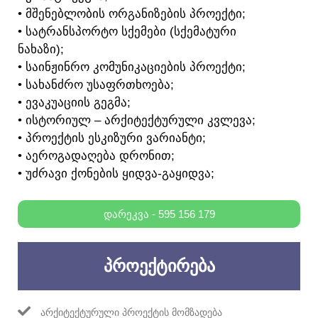
• ᲛᲨᲔᲜᲔᲑᲚᲝᲑᲘᲡ ᲝᲠᲒᲐᲜᲘᲖᲔᲑᲘᲡ ᲞᲠᲝᲔᲥᲢᲘ;
• ᲡᲐᲢᲠᲐᲜᲡᲞᲝᲠᲢᲝ ᲡᲥᲔᲛᲔᲑᲘ (ᲡᲥᲔᲛᲐᲢᲣᲠᲘ
ᲜᲐᲮᲐᲖᲘ);
• ᲡᲐᲘᲜᲟᲘᲜᲠᲝ ᲙᲝᲛᲣᲜᲘᲙᲐᲪᲘᲔᲑᲘᲡ ᲞᲠᲝᲔᲥᲢᲘ;
• ᲡᲐᲮᲐᲜᲫᲠᲝ ᲣᲡᲐᲤᲠᲗᲮᲝᲔᲑᲐ;
• ᲔᲕᲐᲙᲣᲐᲪᲘᲘᲡ ᲒᲔᲒᲛᲐ;
• ᲘᲡᲢᲝᲠᲘᲣᲚ – ᲐᲠᲥᲘᲢᲔᲥᲢᲣᲠᲣᲚᲘ ᲙᲕᲚᲔᲕᲐ;
• ᲞᲠᲝᲔᲥᲢᲘᲡ ᲔᲡᲙᲘᲖᲣᲠᲘ ᲕᲐᲠᲘᲐᲜᲢᲘ;
• ᲐᲔᲠᲝᲒᲐᲓᲐᲦᲔᲑᲐ ᲓᲠᲝᲜᲘᲗ;
• ᲣᲫᲠᲐᲕᲘ ᲥᲝᲜᲔᲑᲘᲡ ᲧᲘᲓᲕᲐ-ᲒᲐᲧᲘᲓᲕᲐ;
ᲓᲐᲠᲔᲙᲕᲐ - 595 156 179
ᲞᲠᲝᲔᲥᲢᲘᲠᲔᲑᲐ
ᲐᲠᲥᲘᲢᲔᲥᲢᲣᲠᲣᲚᲘ ᲞᲠᲝᲔᲥᲢᲘᲡ ᲛᲝᲛᲖᲐᲓᲔᲑᲐ