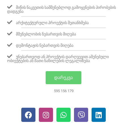
ᲛᲘᲬᲘᲡ ᲜᲐᲙᲕᲔᲗᲘᲡ ᲡᲐᲛᲨᲔᲜᲔᲑᲚᲝᲓ ᲒᲐᲛᲝᲧᲔᲜᲔᲑᲘᲡ ᲞᲘᲠᲝᲑᲔᲑᲘᲡ
ᲓᲐᲓᲒᲔᲜᲐ
ᲐᲠᲥᲘᲢᲔᲥᲢᲣᲠᲣᲚᲘ ᲞᲠᲝᲔᲥᲢᲘᲡ ᲨᲔᲗᲐᲜᲮᲛᲔᲑᲐ
ᲛᲨᲔᲜᲔᲑᲚᲝᲑᲘᲡ ᲜᲔᲑᲐᲠᲗᲕᲘᲡ ᲛᲘᲦᲔᲑᲐ
ᲓᲔᲛᲝᲜᲢᲐᲟᲘᲡ ᲜᲔᲑᲐᲠᲗᲕᲘᲡ ᲛᲘᲦᲔᲑᲐ
ᲣᲜᲔᲑᲐᲠᲗᲕᲝᲓ ᲐᲜ ᲞᲠᲝᲔᲥᲢᲘᲡ ᲓᲐᲠᲦᲕᲔᲕᲘᲗ ᲐᲨᲔᲜᲔᲑᲣᲚᲘ
ᲝᲑᲘᲔᲥᲢᲔᲑᲘᲡ ᲐᲜ ᲛᲐᲗᲘ ᲜᲐᲬᲘᲚᲔᲑᲘᲡ ᲚᲔᲒᲐᲚᲘᲖᲔᲑᲐ
ᲓᲐᲠᲔᲙᲕᲐ
595 156 179