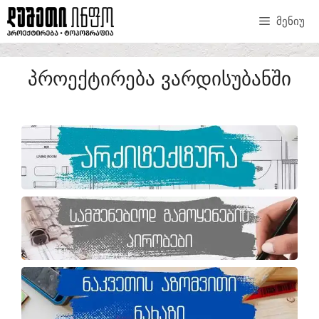
ᲛᲔᲜᲘᲣ
ᲞᲠᲝᲔᲥᲢᲘᲠᲔᲑᲐ ᲕᲐᲠᲓᲘᲡᲣᲑᲐᲜᲨᲘ