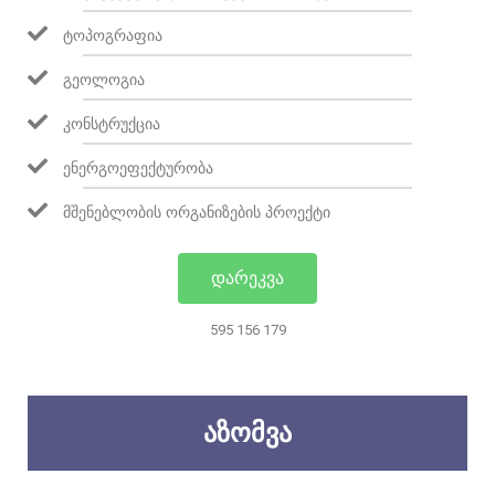
ᲢᲝᲞᲝᲒᲠᲐᲤᲘᲐ
ᲒᲔᲝᲚᲝᲒᲘᲐ
ᲙᲝᲜᲡᲢᲠᲣᲥᲪᲘᲐ
ᲔᲜᲔᲠᲒᲝᲔᲤᲔᲥᲢᲣᲠᲝᲑᲐ
ᲛᲨᲔᲜᲔᲑᲚᲝᲑᲘᲡ ᲝᲠᲒᲐᲜᲘᲖᲔᲑᲘᲡ ᲞᲠᲝᲔᲥᲢᲘ
ᲓᲐᲠᲔᲙᲕᲐ
595 156 179
ᲐᲖᲝᲛᲕᲐ