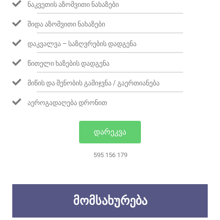
ᲜᲐᲙᲕᲔᲗᲘᲡ ᲐᲖᲝᲛᲕᲘᲗᲘ ᲜᲐᲮᲐᲖᲔᲑᲘ
ᲨᲘᲓᲐ ᲐᲖᲝᲛᲕᲘᲗᲘ ᲜᲐᲮᲐᲖᲔᲑᲘ
ᲓᲐᲙᲕᲐᲚᲕᲐ – ᲡᲐᲖᲦᲕᲠᲔᲑᲘᲡ ᲓᲐᲓᲒᲔᲜᲐ
ᲬᲘᲗᲔᲚᲘ ᲮᲐᲖᲔᲑᲘᲡ ᲓᲐᲓᲒᲔᲜᲐ
ᲛᲘᲬᲘᲡ ᲓᲐ ᲨᲔᲜᲝᲑᲘᲡ ᲒᲐᲛᲘᲯᲕᲜᲐ / ᲒᲐᲔᲠᲗᲘᲐᲜᲔᲑᲐ
ᲐᲔᲠᲝᲒᲐᲓᲐᲦᲔᲑᲐ ᲓᲠᲝᲜᲘᲗ
ᲓᲐᲠᲔᲙᲕᲐ
595 156 179
ᲛᲝᲛᲡᲐᲮᲣᲠᲔᲑᲐ