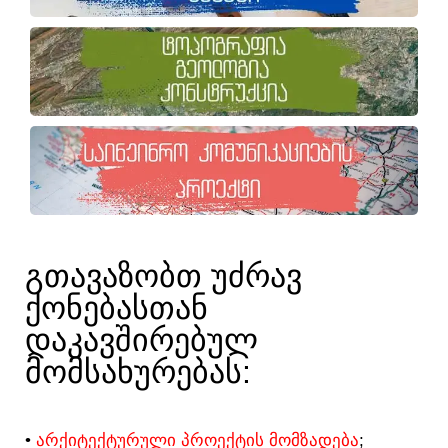
ᲒᲗᲐᲕᲐᲖᲝᲑᲗ ᲣᲫᲠᲐᲕ
ᲥᲝᲜᲔᲑᲐᲡᲗᲐᲜ
ᲓᲐᲙᲐᲕᲨᲘᲠᲔᲑᲣᲚ
ᲛᲝᲛᲡᲐᲮᲣᲠᲔᲑᲐᲡ:​
•
ᲐᲠᲥᲘᲢᲔᲥᲢᲣᲠᲣᲚᲘ ᲞᲠᲝᲔᲥᲢᲘᲡ ᲛᲝᲛᲖᲐᲓᲔᲑᲐ
;