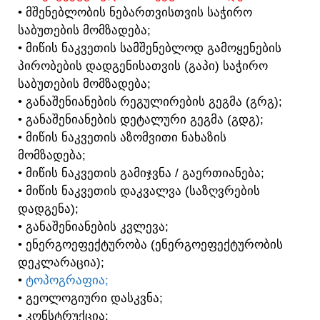
• ᲛᲨᲔᲜᲔᲑᲚᲝᲑᲘᲡ ᲜᲔᲑᲐᲠᲗᲕᲘᲡᲗᲕᲘᲡ ᲡᲐᲭᲘᲠᲝ
ᲡᲐᲑᲣᲗᲔᲑᲘᲡ ᲛᲝᲛᲖᲐᲓᲔᲑᲐ;
• ᲛᲘᲬᲘᲡ ᲜᲐᲙᲕᲔᲗᲘᲡ ᲡᲐᲛᲨᲔᲜᲔᲑᲚᲝᲓ ᲒᲐᲛᲝᲧᲔᲜᲔᲑᲘᲡ
ᲞᲘᲠᲝᲑᲔᲑᲘᲡ ᲓᲐᲓᲒᲔᲜᲘᲡᲐᲗᲕᲘᲡ (ᲒᲐᲞᲘ) ᲡᲐᲭᲘᲠᲝ
ᲡᲐᲑᲣᲗᲔᲑᲘᲡ ᲛᲝᲛᲖᲐᲓᲔᲑᲐ;
• ᲒᲐᲜᲐᲨᲔᲜᲘᲐᲜᲔᲑᲘᲡ ᲠᲔᲒᲣᲚᲘᲠᲔᲑᲘᲡ ᲒᲔᲒᲛᲐ (ᲒᲠᲒ);
• ᲒᲐᲜᲐᲨᲔᲜᲘᲐᲜᲔᲑᲘᲡ ᲓᲔᲢᲐᲚᲣᲠᲘ ᲒᲔᲒᲛᲐ (ᲒᲓᲒ);
• ᲛᲘᲬᲘᲡ ᲜᲐᲙᲕᲔᲗᲘᲡ ᲐᲖᲝᲛᲕᲘᲗᲘ ᲜᲐᲮᲐᲖᲘᲡ
ᲛᲝᲛᲖᲐᲓᲔᲑᲐ;
• ᲛᲘᲬᲘᲡ ᲜᲐᲙᲕᲔᲗᲘᲡ ᲒᲐᲛᲘᲯᲕᲜᲐ / ᲒᲐᲔᲠᲗᲘᲐᲜᲔᲑᲐ;
• ᲛᲘᲬᲘᲡ ᲜᲐᲙᲕᲔᲗᲘᲡ ᲓᲐᲙᲕᲐᲚᲕᲐ (ᲡᲐᲖᲦᲕᲠᲔᲑᲘᲡ
ᲓᲐᲓᲒᲔᲜᲐ);
• ᲒᲐᲜᲐᲨᲔᲜᲘᲐᲜᲔᲑᲘᲡ ᲙᲕᲚᲔᲕᲐ;
• ᲔᲜᲔᲠᲒᲝᲔᲤᲔᲥᲢᲣᲠᲝᲑᲐ (ᲔᲜᲔᲠᲒᲝᲔᲤᲔᲥᲢᲣᲠᲝᲑᲘᲡ
ᲓᲔᲙᲚᲐᲠᲐᲪᲘᲐ);
•
ᲢᲝᲞᲝᲒᲠᲐᲤᲘᲐ;
• ᲒᲔᲝᲚᲝᲒᲘᲣᲠᲘ ᲓᲐᲡᲙᲕᲜᲐ;
• ᲙᲝᲜᲡᲢᲠᲣᲥᲪᲘᲐ;