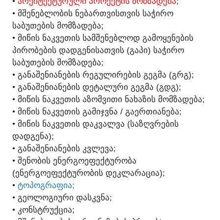
•
ᲐᲠᲥᲘᲢᲔᲥᲢᲣᲠᲣᲚᲘ ᲞᲠᲝᲔᲥᲢᲘᲡ ᲛᲝᲛᲖᲐᲓᲔᲑᲐ
;
• ᲛᲨᲔᲜᲔᲑᲚᲝᲑᲘᲡ ᲜᲔᲑᲐᲠᲗᲕᲘᲡᲗᲕᲘᲡ ᲡᲐᲭᲘᲠᲝ
ᲡᲐᲑᲣᲗᲔᲑᲘᲡ ᲛᲝᲛᲖᲐᲓᲔᲑᲐ;
• ᲛᲘᲬᲘᲡ ᲜᲐᲙᲕᲔᲗᲘᲡ ᲡᲐᲛᲨᲔᲜᲔᲑᲚᲝᲓ ᲒᲐᲛᲝᲧᲔᲜᲔᲑᲘᲡ
ᲞᲘᲠᲝᲑᲔᲑᲘᲡ ᲓᲐᲓᲒᲔᲜᲘᲡᲐᲗᲕᲘᲡ (ᲒᲐᲞᲘ) ᲡᲐᲭᲘᲠᲝ
ᲡᲐᲑᲣᲗᲔᲑᲘᲡ ᲛᲝᲛᲖᲐᲓᲔᲑᲐ;
• ᲒᲐᲜᲐᲨᲔᲜᲘᲐᲜᲔᲑᲘᲡ ᲠᲔᲒᲣᲚᲘᲠᲔᲑᲘᲡ ᲒᲔᲒᲛᲐ (ᲒᲠᲒ);
• ᲒᲐᲜᲐᲨᲔᲜᲘᲐᲜᲔᲑᲘᲡ ᲓᲔᲢᲐᲚᲣᲠᲘ ᲒᲔᲒᲛᲐ (ᲒᲓᲒ);
• ᲛᲘᲬᲘᲡ ᲜᲐᲙᲕᲔᲗᲘᲡ ᲐᲖᲝᲛᲕᲘᲗᲘ ᲜᲐᲮᲐᲖᲘᲡ ᲛᲝᲛᲖᲐᲓᲔᲑᲐ;
• ᲛᲘᲬᲘᲡ ᲜᲐᲙᲕᲔᲗᲘᲡ ᲒᲐᲛᲘᲯᲕᲜᲐ / ᲒᲐᲔᲠᲗᲘᲐᲜᲔᲑᲐ;
• ᲛᲘᲬᲘᲡ ᲜᲐᲙᲕᲔᲗᲘᲡ ᲓᲐᲙᲕᲐᲚᲕᲐ (ᲡᲐᲖᲦᲕᲠᲔᲑᲘᲡ
ᲓᲐᲓᲒᲔᲜᲐ);
• ᲒᲐᲜᲐᲨᲔᲜᲘᲐᲜᲔᲑᲘᲡ ᲙᲕᲚᲔᲕᲐ;
• ᲨᲔᲜᲝᲑᲘᲡ ᲔᲜᲔᲠᲒᲝᲔᲤᲔᲥᲢᲣᲠᲝᲑᲐ
(ᲔᲜᲔᲠᲒᲝᲔᲤᲔᲥᲢᲣᲠᲝᲑᲘᲡ ᲓᲔᲙᲚᲐᲠᲐᲪᲘᲐ);
•
ᲢᲝᲞᲝᲒᲠᲐᲤᲘᲐ;
• ᲒᲔᲝᲚᲝᲒᲘᲣᲠᲘ ᲓᲐᲡᲙᲕᲜᲐ;
• ᲙᲝᲜᲡᲢᲠᲣᲥᲪᲘᲐ;