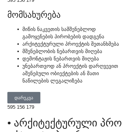
595 156 179
ᲛᲝᲛᲡᲐᲮᲣᲠᲔᲑᲐ
ᲛᲘᲬᲘᲡ ᲜᲐᲙᲕᲔᲗᲘᲡ ᲡᲐᲛᲨᲔᲜᲔᲑᲚᲝᲓ
ᲒᲐᲛᲝᲧᲔᲜᲔᲑᲘᲡ ᲞᲘᲠᲝᲑᲔᲑᲘᲡ ᲓᲐᲓᲒᲔᲜᲐ
ᲐᲠᲥᲘᲢᲔᲥᲢᲣᲠᲣᲚᲘ ᲞᲠᲝᲔᲥᲢᲘᲡ ᲨᲔᲗᲐᲜᲮᲛᲔᲑᲐ
ᲛᲨᲔᲜᲔᲑᲚᲝᲑᲘᲡ ᲜᲔᲑᲐᲠᲗᲕᲘᲡ ᲛᲘᲦᲔᲑᲐ
ᲓᲔᲛᲝᲜᲢᲐᲟᲘᲡ ᲜᲔᲑᲐᲠᲗᲕᲘᲡ ᲛᲘᲦᲔᲑᲐ
ᲣᲜᲔᲑᲐᲠᲗᲕᲝᲓ ᲐᲜ ᲞᲠᲝᲔᲥᲢᲘᲡ ᲓᲐᲠᲦᲕᲔᲕᲘᲗ
ᲐᲨᲔᲜᲔᲑᲣᲚᲘ ᲝᲑᲘᲔᲥᲢᲔᲑᲘᲡ ᲐᲜ ᲛᲐᲗᲘ
ᲜᲐᲬᲘᲚᲔᲑᲘᲡ ᲚᲔᲒᲐᲚᲘᲖᲔᲑᲐ
ᲓᲐᲠᲔᲙᲕᲐ
595 156 179
• ᲐᲠᲥᲘᲢᲔᲥᲢᲣᲠᲣᲚᲘ ᲞᲠᲝ