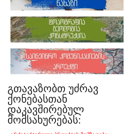
ᲒᲗᲐᲕᲐᲖᲝᲑᲗ ᲣᲫᲠᲐᲕ
ᲥᲝᲜᲔᲑᲐᲡᲗᲐᲜ
ᲓᲐᲙᲐᲕᲨᲘᲠᲔᲑᲣᲚ
ᲛᲝᲛᲡᲐᲮᲣᲠᲔᲑᲐᲡ:​