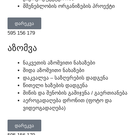
ᲛᲨᲔᲜᲔᲑᲚᲝᲑᲘᲡ ᲝᲠᲒᲐᲜᲘᲖᲔᲑᲘᲡ ᲞᲠᲝᲔᲥᲢᲘ
ᲓᲐᲠᲔᲙᲕᲐ
595 156 179
ᲐᲖᲝᲛᲕᲐ
ᲜᲐᲙᲕᲔᲗᲘᲡ ᲐᲖᲝᲛᲕᲘᲗᲘ ᲜᲐᲮᲐᲖᲔᲑᲘ
ᲨᲘᲓᲐ ᲐᲖᲝᲛᲕᲘᲗᲘ ᲜᲐᲮᲐᲖᲔᲑᲘ
ᲓᲐᲙᲕᲐᲚᲕᲐ – ᲡᲐᲖᲦᲕᲠᲔᲑᲘᲡ ᲓᲐᲓᲒᲔᲜᲐ
ᲬᲘᲗᲔᲚᲘ ᲮᲐᲖᲔᲑᲘᲡ ᲓᲐᲓᲒᲔᲜᲐ
ᲛᲘᲬᲘᲡ ᲓᲐ ᲨᲔᲜᲝᲑᲘᲡ ᲒᲐᲛᲘᲯᲕᲜᲐ / ᲒᲐᲔᲠᲗᲘᲐᲜᲔᲑᲐ
ᲐᲔᲠᲝᲒᲐᲓᲐᲦᲔᲑᲐ ᲓᲠᲝᲜᲘᲗ (ᲤᲝᲢᲝ ᲓᲐ
ᲕᲘᲓᲔᲝᲒᲐᲓᲐᲦᲔᲑᲐ)
ᲓᲐᲠᲔᲙᲕᲐ