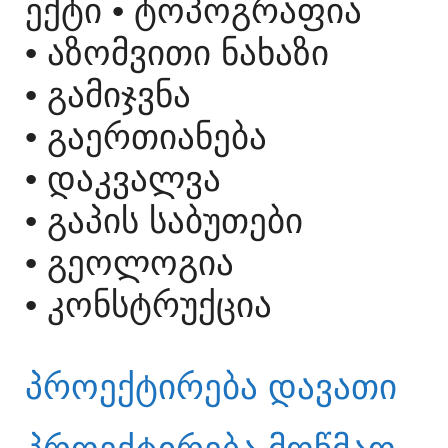
ᲔᲥᲢᲘ
• ᲢᲝᲞᲝᲒᲠᲐᲤᲘᲐ
• ᲐᲖᲝᲛᲕᲘᲗᲘ ᲜᲐᲮᲐᲖᲘ
• ᲒᲐᲛᲘᲯᲕᲜᲐ
• ᲒᲐᲔᲠᲗᲘᲐᲜᲔᲑᲐ
• ᲓᲐᲙᲕᲐᲚᲕᲐ
• ᲒᲐᲞᲘᲡ ᲡᲐᲑᲣᲗᲔᲑᲘ
• ᲒᲔᲝᲚᲝᲒᲘᲐ
• ᲙᲝᲜᲡᲢᲠᲣᲥᲪᲘᲐ
ᲞᲠᲝᲔᲥᲢᲘᲠᲔᲑᲐ ᲓᲐᲕᲐᲗᲘ