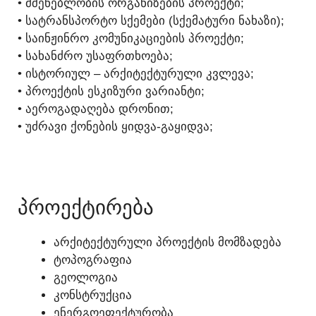
• ᲛᲨᲔᲜᲔᲑᲚᲝᲑᲘᲡ ᲝᲠᲒᲐᲜᲘᲖᲔᲑᲘᲡ ᲞᲠᲝᲔᲥᲢᲘ;
• ᲡᲐᲢᲠᲐᲜᲡᲞᲝᲠᲢᲝ ᲡᲥᲔᲛᲔᲑᲘ (ᲡᲥᲔᲛᲐᲢᲣᲠᲘ ᲜᲐᲮᲐᲖᲘ);
• ᲡᲐᲘᲜᲟᲘᲜᲠᲝ ᲙᲝᲛᲣᲜᲘᲙᲐᲪᲘᲔᲑᲘᲡ ᲞᲠᲝᲔᲥᲢᲘ;
• ᲡᲐᲮᲐᲜᲫᲠᲝ ᲣᲡᲐᲤᲠᲗᲮᲝᲔᲑᲐ;
• ᲘᲡᲢᲝᲠᲘᲣᲚ – ᲐᲠᲥᲘᲢᲔᲥᲢᲣᲠᲣᲚᲘ ᲙᲕᲚᲔᲕᲐ;
• ᲞᲠᲝᲔᲥᲢᲘᲡ ᲔᲡᲙᲘᲖᲣᲠᲘ ᲕᲐᲠᲘᲐᲜᲢᲘ;
• ᲐᲔᲠᲝᲒᲐᲓᲐᲦᲔᲑᲐ ᲓᲠᲝᲜᲘᲗ;
• ᲣᲫᲠᲐᲕᲘ ᲥᲝᲜᲔᲑᲘᲡ ᲧᲘᲓᲕᲐ-ᲒᲐᲧᲘᲓᲕᲐ;
ᲓᲐᲠᲔᲙᲕᲐ - 595 156 179
ᲞᲠᲝᲔᲥᲢᲘᲠᲔᲑᲐ
ᲐᲠᲥᲘᲢᲔᲥᲢᲣᲠᲣᲚᲘ ᲞᲠᲝᲔᲥᲢᲘᲡ ᲛᲝᲛᲖᲐᲓᲔᲑᲐ
ᲢᲝᲞᲝᲒᲠᲐᲤᲘᲐ
ᲒᲔᲝᲚᲝᲒᲘᲐ
ᲙᲝᲜᲡᲢᲠᲣᲥᲪᲘᲐ
ᲔᲜᲔᲠᲒᲝᲔᲤᲔᲥᲢᲣᲠᲝᲑᲐ