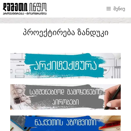
ᲛᲔᲜᲘᲣ
ᲞᲠᲝᲔᲥᲢᲘᲠᲔᲑᲐ ᲖᲐᲜᲓᲣᲙᲘ