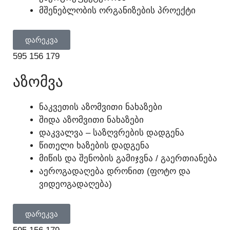
ᲛᲨᲔᲜᲔᲑᲚᲝᲑᲘᲡ ᲝᲠᲒᲐᲜᲘᲖᲔᲑᲘᲡ ᲞᲠᲝᲔᲥᲢᲘ
ᲓᲐᲠᲔᲙᲕᲐ
595 156 179
ᲐᲖᲝᲛᲕᲐ
ᲜᲐᲙᲕᲔᲗᲘᲡ ᲐᲖᲝᲛᲕᲘᲗᲘ ᲜᲐᲮᲐᲖᲔᲑᲘ
ᲨᲘᲓᲐ ᲐᲖᲝᲛᲕᲘᲗᲘ ᲜᲐᲮᲐᲖᲔᲑᲘ
ᲓᲐᲙᲕᲐᲚᲕᲐ – ᲡᲐᲖᲦᲕᲠᲔᲑᲘᲡ ᲓᲐᲓᲒᲔᲜᲐ
ᲬᲘᲗᲔᲚᲘ ᲮᲐᲖᲔᲑᲘᲡ ᲓᲐᲓᲒᲔᲜᲐ
ᲛᲘᲬᲘᲡ ᲓᲐ ᲨᲔᲜᲝᲑᲘᲡ ᲒᲐᲛᲘᲯᲕᲜᲐ / ᲒᲐᲔᲠᲗᲘᲐᲜᲔᲑᲐ
ᲐᲔᲠᲝᲒᲐᲓᲐᲦᲔᲑᲐ ᲓᲠᲝᲜᲘᲗ (ᲤᲝᲢᲝ ᲓᲐ
ᲕᲘᲓᲔᲝᲒᲐᲓᲐᲦᲔᲑᲐ)
ᲓᲐᲠᲔᲙᲕᲐ