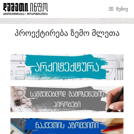
ᲛᲔᲜᲘᲣ
ᲞᲠᲝᲔᲥᲢᲘᲠᲔᲑᲐ ᲖᲔᲛᲝ ᲛᲚᲔᲗᲐ