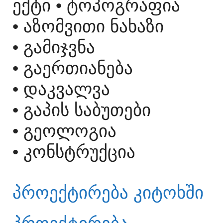
ᲔᲥᲢᲘ
• ᲢᲝᲞᲝᲒᲠᲐᲤᲘᲐ
• ᲐᲖᲝᲛᲕᲘᲗᲘ ᲜᲐᲮᲐᲖᲘ
• ᲒᲐᲛᲘᲯᲕᲜᲐ
• ᲒᲐᲔᲠᲗᲘᲐᲜᲔᲑᲐ
• ᲓᲐᲙᲕᲐᲚᲕᲐ
• ᲒᲐᲞᲘᲡ ᲡᲐᲑᲣᲗᲔᲑᲘ
• ᲒᲔᲝᲚᲝᲒᲘᲐ
• ᲙᲝᲜᲡᲢᲠᲣᲥᲪᲘᲐ
ᲞᲠᲝᲔᲥᲢᲘᲠᲔᲑᲐ ᲙᲘᲢᲝᲮᲨᲘ