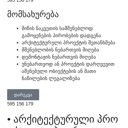
595 156 179
ᲛᲝᲛᲡᲐᲮᲣᲠᲔᲑᲐ
ᲛᲘᲬᲘᲡ ᲜᲐᲙᲕᲔᲗᲘᲡ ᲡᲐᲛᲨᲔᲜᲔᲑᲚᲝᲓ
ᲒᲐᲛᲝᲧᲔᲜᲔᲑᲘᲡ ᲞᲘᲠᲝᲑᲔᲑᲘᲡ ᲓᲐᲓᲒᲔᲜᲐ
ᲐᲠᲥᲘᲢᲔᲥᲢᲣᲠᲣᲚᲘ ᲞᲠᲝᲔᲥᲢᲘᲡ ᲨᲔᲗᲐᲜᲮᲛᲔᲑᲐ
ᲛᲨᲔᲜᲔᲑᲚᲝᲑᲘᲡ ᲜᲔᲑᲐᲠᲗᲕᲘᲡ ᲛᲘᲦᲔᲑᲐ
ᲓᲔᲛᲝᲜᲢᲐᲟᲘᲡ ᲜᲔᲑᲐᲠᲗᲕᲘᲡ ᲛᲘᲦᲔᲑᲐ
ᲣᲜᲔᲑᲐᲠᲗᲕᲝᲓ ᲐᲜ ᲞᲠᲝᲔᲥᲢᲘᲡ ᲓᲐᲠᲦᲕᲔᲕᲘᲗ
ᲐᲨᲔᲜᲔᲑᲣᲚᲘ ᲝᲑᲘᲔᲥᲢᲔᲑᲘᲡ ᲐᲜ ᲛᲐᲗᲘ
ᲜᲐᲬᲘᲚᲔᲑᲘᲡ ᲚᲔᲒᲐᲚᲘᲖᲔᲑᲐ
ᲓᲐᲠᲔᲙᲕᲐ
595 156 179
• ᲐᲠᲥᲘᲢᲔᲥᲢᲣᲠᲣᲚᲘ ᲞᲠᲝ