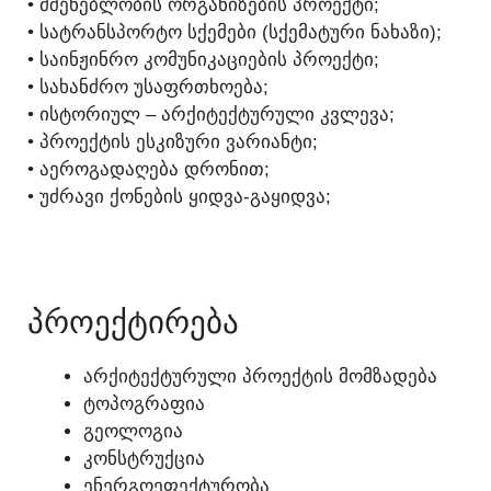
• ᲛᲨᲔᲜᲔᲑᲚᲝᲑᲘᲡ ᲝᲠᲒᲐᲜᲘᲖᲔᲑᲘᲡ ᲞᲠᲝᲔᲥᲢᲘ;
• ᲡᲐᲢᲠᲐᲜᲡᲞᲝᲠᲢᲝ ᲡᲥᲔᲛᲔᲑᲘ (ᲡᲥᲔᲛᲐᲢᲣᲠᲘ ᲜᲐᲮᲐᲖᲘ);
• ᲡᲐᲘᲜᲟᲘᲜᲠᲝ ᲙᲝᲛᲣᲜᲘᲙᲐᲪᲘᲔᲑᲘᲡ ᲞᲠᲝᲔᲥᲢᲘ;
• ᲡᲐᲮᲐᲜᲫᲠᲝ ᲣᲡᲐᲤᲠᲗᲮᲝᲔᲑᲐ;
• ᲘᲡᲢᲝᲠᲘᲣᲚ – ᲐᲠᲥᲘᲢᲔᲥᲢᲣᲠᲣᲚᲘ ᲙᲕᲚᲔᲕᲐ;
• ᲞᲠᲝᲔᲥᲢᲘᲡ ᲔᲡᲙᲘᲖᲣᲠᲘ ᲕᲐᲠᲘᲐᲜᲢᲘ;
• ᲐᲔᲠᲝᲒᲐᲓᲐᲦᲔᲑᲐ ᲓᲠᲝᲜᲘᲗ;
• ᲣᲫᲠᲐᲕᲘ ᲥᲝᲜᲔᲑᲘᲡ ᲧᲘᲓᲕᲐ-ᲒᲐᲧᲘᲓᲕᲐ;
ᲓᲐᲠᲔᲙᲕᲐ - 595 156 179
ᲞᲠᲝᲔᲥᲢᲘᲠᲔᲑᲐ
ᲐᲠᲥᲘᲢᲔᲥᲢᲣᲠᲣᲚᲘ ᲞᲠᲝᲔᲥᲢᲘᲡ ᲛᲝᲛᲖᲐᲓᲔᲑᲐ
ᲢᲝᲞᲝᲒᲠᲐᲤᲘᲐ
ᲒᲔᲝᲚᲝᲒᲘᲐ
ᲙᲝᲜᲡᲢᲠᲣᲥᲪᲘᲐ
ᲔᲜᲔᲠᲒᲝᲔᲤᲔᲥᲢᲣᲠᲝᲑᲐ