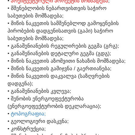
•
ᲐᲠᲥᲘᲢᲔᲥᲢᲣᲠᲣᲚᲘ ᲞᲠᲝᲔᲥᲢᲘᲡ ᲛᲝᲛᲖᲐᲓᲔᲑᲐ
;
• ᲛᲨᲔᲜᲔᲑᲚᲝᲑᲘᲡ ᲜᲔᲑᲐᲠᲗᲕᲘᲡᲗᲕᲘᲡ ᲡᲐᲭᲘᲠᲝ
ᲡᲐᲑᲣᲗᲔᲑᲘᲡ ᲛᲝᲛᲖᲐᲓᲔᲑᲐ;
• ᲛᲘᲬᲘᲡ ᲜᲐᲙᲕᲔᲗᲘᲡ ᲡᲐᲛᲨᲔᲜᲔᲑᲚᲝᲓ ᲒᲐᲛᲝᲧᲔᲜᲔᲑᲘᲡ
ᲞᲘᲠᲝᲑᲔᲑᲘᲡ ᲓᲐᲓᲒᲔᲜᲘᲡᲐᲗᲕᲘᲡ (ᲒᲐᲞᲘ) ᲡᲐᲭᲘᲠᲝ
ᲡᲐᲑᲣᲗᲔᲑᲘᲡ ᲛᲝᲛᲖᲐᲓᲔᲑᲐ;
• ᲒᲐᲜᲐᲨᲔᲜᲘᲐᲜᲔᲑᲘᲡ ᲠᲔᲒᲣᲚᲘᲠᲔᲑᲘᲡ ᲒᲔᲒᲛᲐ (ᲒᲠᲒ);
• ᲒᲐᲜᲐᲨᲔᲜᲘᲐᲜᲔᲑᲘᲡ ᲓᲔᲢᲐᲚᲣᲠᲘ ᲒᲔᲒᲛᲐ (ᲒᲓᲒ);
• ᲛᲘᲬᲘᲡ ᲜᲐᲙᲕᲔᲗᲘᲡ ᲐᲖᲝᲛᲕᲘᲗᲘ ᲜᲐᲮᲐᲖᲘᲡ ᲛᲝᲛᲖᲐᲓᲔᲑᲐ;
• ᲛᲘᲬᲘᲡ ᲜᲐᲙᲕᲔᲗᲘᲡ ᲒᲐᲛᲘᲯᲕᲜᲐ / ᲒᲐᲔᲠᲗᲘᲐᲜᲔᲑᲐ;
• ᲛᲘᲬᲘᲡ ᲜᲐᲙᲕᲔᲗᲘᲡ ᲓᲐᲙᲕᲐᲚᲕᲐ (ᲡᲐᲖᲦᲕᲠᲔᲑᲘᲡ
ᲓᲐᲓᲒᲔᲜᲐ);
• ᲒᲐᲜᲐᲨᲔᲜᲘᲐᲜᲔᲑᲘᲡ ᲙᲕᲚᲔᲕᲐ;
• ᲨᲔᲜᲝᲑᲘᲡ ᲔᲜᲔᲠᲒᲝᲔᲤᲔᲥᲢᲣᲠᲝᲑᲐ
(ᲔᲜᲔᲠᲒᲝᲔᲤᲔᲥᲢᲣᲠᲝᲑᲘᲡ ᲓᲔᲙᲚᲐᲠᲐᲪᲘᲐ);
•
ᲢᲝᲞᲝᲒᲠᲐᲤᲘᲐ;
• ᲒᲔᲝᲚᲝᲒᲘᲣᲠᲘ ᲓᲐᲡᲙᲕᲜᲐ;
• ᲙᲝᲜᲡᲢᲠᲣᲥᲪᲘᲐ;