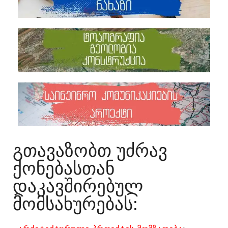
ᲒᲗᲐᲕᲐᲖᲝᲑᲗ ᲣᲫᲠᲐᲕ
ᲥᲝᲜᲔᲑᲐᲡᲗᲐᲜ
ᲓᲐᲙᲐᲕᲨᲘᲠᲔᲑᲣᲚ
ᲛᲝᲛᲡᲐᲮᲣᲠᲔᲑᲐᲡ:​