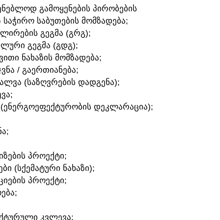
ᲛᲨᲔᲜᲔᲑᲚᲝᲓ ᲒᲐᲛᲝᲧᲔᲜᲔᲑᲘᲡ ᲞᲘᲠᲝᲑᲔᲑᲘᲡ
) ᲡᲐᲭᲘᲠᲝ ᲡᲐᲑᲣᲗᲔᲑᲘᲡ ᲛᲝᲛᲖᲐᲓᲔᲑᲐ;
ᲣᲚᲘᲠᲔᲑᲘᲡ ᲒᲔᲒᲛᲐ (ᲒᲠᲒ);
ᲐᲚᲣᲠᲘ ᲒᲔᲒᲛᲐ (ᲒᲓᲒ);
ᲛᲕᲘᲗᲘ ᲜᲐᲮᲐᲖᲘᲡ ᲛᲝᲛᲖᲐᲓᲔᲑᲐ;
ᲯᲕᲜᲐ / ᲒᲐᲔᲠᲗᲘᲐᲜᲔᲑᲐ;
ᲕᲐᲚᲕᲐ (ᲡᲐᲖᲦᲕᲠᲔᲑᲘᲡ ᲓᲐᲓᲒᲔᲜᲐ);
ᲕᲐ;
 (ᲔᲜᲔᲠᲒᲝᲔᲤᲔᲥᲢᲣᲠᲝᲑᲘᲡ ᲓᲔᲙᲚᲐᲠᲐᲪᲘᲐ);
Ა;
ᲘᲖᲔᲑᲘᲡ ᲞᲠᲝᲔᲥᲢᲘ;
ᲑᲘ (ᲡᲥᲔᲛᲐᲢᲣᲠᲘ ᲜᲐᲮᲐᲖᲘ);
ᲪᲘᲔᲑᲘᲡ ᲞᲠᲝᲔᲥᲢᲘ;
ᲔᲑᲐ;
ᲔᲥᲢᲣᲠᲣᲚᲘ ᲙᲕᲚᲔᲕᲐ;