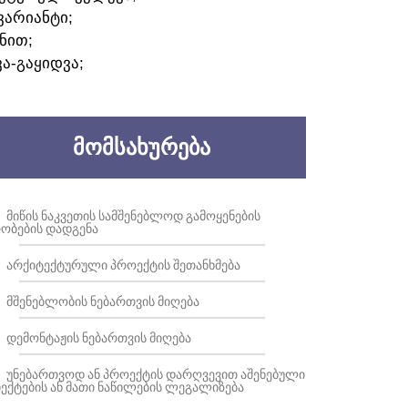
ᲕᲐᲠᲘᲐᲜᲢᲘ;
ᲜᲘᲗ;
ᲕᲐ-ᲒᲐᲧᲘᲓᲕᲐ;
ᲛᲝᲛᲡᲐᲮᲣᲠᲔᲑᲐ
ᲛᲘᲬᲘᲡ ᲜᲐᲙᲕᲔᲗᲘᲡ ᲡᲐᲛᲨᲔᲜᲔᲑᲚᲝᲓ ᲒᲐᲛᲝᲧᲔᲜᲔᲑᲘᲡ
ᲝᲑᲔᲑᲘᲡ ᲓᲐᲓᲒᲔᲜᲐ
ᲐᲠᲥᲘᲢᲔᲥᲢᲣᲠᲣᲚᲘ ᲞᲠᲝᲔᲥᲢᲘᲡ ᲨᲔᲗᲐᲜᲮᲛᲔᲑᲐ
ᲛᲨᲔᲜᲔᲑᲚᲝᲑᲘᲡ ᲜᲔᲑᲐᲠᲗᲕᲘᲡ ᲛᲘᲦᲔᲑᲐ
ᲓᲔᲛᲝᲜᲢᲐᲟᲘᲡ ᲜᲔᲑᲐᲠᲗᲕᲘᲡ ᲛᲘᲦᲔᲑᲐ
ᲣᲜᲔᲑᲐᲠᲗᲕᲝᲓ ᲐᲜ ᲞᲠᲝᲔᲥᲢᲘᲡ ᲓᲐᲠᲦᲕᲔᲕᲘᲗ ᲐᲨᲔᲜᲔᲑᲣᲚᲘ
ᲔᲥᲢᲔᲑᲘᲡ ᲐᲜ ᲛᲐᲗᲘ ᲜᲐᲬᲘᲚᲔᲑᲘᲡ ᲚᲔᲒᲐᲚᲘᲖᲔᲑᲐ