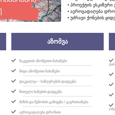
• ᲞᲠᲝᲔᲥᲢᲘᲡ ᲔᲡᲙᲘᲖᲣᲠᲘ 
• ᲐᲔᲠᲝᲒᲐᲓᲐᲦᲔᲑᲐ ᲓᲠᲝ
• ᲣᲫᲠᲐᲕᲘ ᲥᲝᲜᲔᲑᲘᲡ ᲧᲘᲓ
ᲐᲖᲝᲛᲕᲐ
ᲜᲐᲙᲕᲔᲗᲘᲡ ᲐᲖᲝᲛᲕᲘᲗᲘ ᲜᲐᲮᲐᲖᲔᲑᲘ
ᲞᲘᲠ
ᲨᲘᲓᲐ ᲐᲖᲝᲛᲕᲘᲗᲘ ᲜᲐᲮᲐᲖᲔᲑᲘ
ᲓᲐᲙᲕᲐᲚᲕᲐ – ᲡᲐᲖᲦᲕᲠᲔᲑᲘᲡ ᲓᲐᲓᲒᲔᲜᲐ
ᲬᲘᲗᲔᲚᲘ ᲮᲐᲖᲔᲑᲘᲡ ᲓᲐᲓᲒᲔᲜᲐ
ᲛᲘᲬᲘᲡ ᲓᲐ ᲨᲔᲜᲝᲑᲘᲡ ᲒᲐᲛᲘᲯᲕᲜᲐ / ᲒᲐᲔᲠᲗᲘᲐᲜᲔᲑᲐ
ᲝᲑᲘ
ᲐᲔᲠᲝᲒᲐᲓᲐᲦᲔᲑᲐ ᲓᲠᲝᲜᲘᲗ