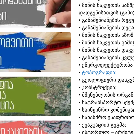
• ᲛᲘᲬᲘᲡ ᲜᲐᲙᲕᲔᲗᲘᲡ ᲡᲐ
ᲓᲐᲓᲒᲔᲜᲘᲡᲐᲗᲕᲘᲡ (ᲒᲐᲞᲘ
• ᲒᲐᲜᲐᲨᲔᲜᲘᲐᲜᲔᲑᲘᲡ ᲠᲔᲒ
• ᲒᲐᲜᲐᲨᲔᲜᲘᲐᲜᲔᲑᲘᲡ ᲓᲔᲢ
• ᲛᲘᲬᲘᲡ ᲜᲐᲙᲕᲔᲗᲘᲡ ᲐᲖᲝ
• ᲛᲘᲬᲘᲡ ᲜᲐᲙᲕᲔᲗᲘᲡ ᲒᲐᲛᲘ
• ᲛᲘᲬᲘᲡ ᲜᲐᲙᲕᲔᲗᲘᲡ ᲓᲐᲙ
• ᲒᲐᲜᲐᲨᲔᲜᲘᲐᲜᲔᲑᲘᲡ ᲙᲕᲚᲔ
• ᲔᲜᲔᲠᲒᲝᲔᲤᲔᲥᲢᲣᲠᲝᲑᲐ
•
ᲢᲝᲞᲝᲒᲠᲐᲤᲘᲐ;
• ᲒᲔᲝᲚᲝᲒᲘᲣᲠᲘ ᲓᲐᲡᲙᲕᲜ
• ᲙᲝᲜᲡᲢᲠᲣᲥᲪᲘᲐ;
• ᲛᲨᲔᲜᲔᲑᲚᲝᲑᲘᲡ ᲝᲠᲒᲐᲜ
• ᲡᲐᲢᲠᲐᲜᲡᲞᲝᲠᲢᲝ ᲡᲥᲔᲛᲔ
• ᲡᲐᲘᲜᲟᲘᲜᲠᲝ ᲙᲝᲛᲣᲜᲘᲙᲐ
• ᲡᲐᲮᲐᲜᲫᲠᲝ ᲣᲡᲐᲤᲠᲗᲮᲝ
• ᲔᲕᲐᲙᲣᲐᲪᲘᲘᲡ ᲒᲔᲒᲛᲐ;
• ᲘᲡᲢᲝᲠᲘᲣᲚ – ᲐᲠᲥᲘᲢ