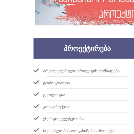
ᲞᲠᲝᲔᲥᲢᲘᲠᲔᲑᲐ
ᲐᲠᲥᲘᲢᲔᲥᲢᲣᲠᲣᲚᲘ ᲞᲠᲝᲔᲥᲢᲘᲡ ᲛᲝᲛᲖᲐᲓᲔᲑᲐ
ᲢᲝᲞᲝᲒᲠᲐᲤᲘᲐ
ᲒᲔᲝᲚᲝᲒᲘᲐ
ᲙᲝᲜᲡᲢᲠᲣᲥᲪᲘᲐ
ᲔᲜᲔᲠᲒᲝᲔᲤᲔᲥᲢᲣᲠᲝᲑᲐ
ᲛᲨᲔᲜᲔᲑᲚᲝᲑᲘᲡ ᲝᲠᲒᲐᲜᲘᲖᲔᲑᲘᲡ ᲞᲠᲝᲔᲥᲢᲘ