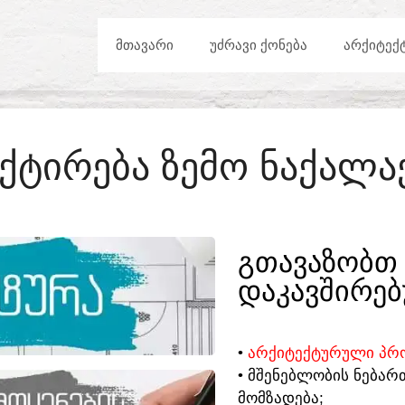
ᲛᲗᲐᲕᲐᲠᲘ
ᲣᲫᲠᲐᲕᲘ ᲥᲝᲜᲔᲑᲐ
ᲐᲠᲥᲘᲢᲔᲥ
ᲥᲢᲘᲠᲔᲑᲐ ᲖᲔᲛᲝ ᲜᲐᲥᲐᲚᲐ
ᲒᲗᲐᲕᲐᲖᲝᲑᲗ 
ᲓᲐᲙᲐᲕᲨᲘᲠᲔᲑ
•
ᲐᲠᲥᲘᲢᲔᲥᲢᲣᲠᲣᲚᲘ ᲞᲠᲝ
• ᲛᲨᲔᲜᲔᲑᲚᲝᲑᲘᲡ ᲜᲔᲑᲐᲠ
ᲛᲝᲛᲖᲐᲓᲔᲑᲐ;