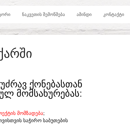
ᲢᲝᲠᲘ
ᲜᲐᲙᲕᲔᲗᲘᲡ ᲨᲔᲛᲝᲬᲛᲔᲑᲐ
ᲐᲛᲘᲜᲓᲘ
ᲙᲝᲜᲢᲐᲥᲢᲘ
ᲥᲐᲠᲨᲘ
ᲣᲫᲠᲐᲕ ᲥᲝᲜᲔᲑᲐᲡᲗᲐᲜ
ᲣᲚ ᲛᲝᲛᲡᲐᲮᲣᲠᲔᲑᲐᲡ:​
ᲔᲥᲢᲘᲡ ᲛᲝᲛᲖᲐᲓᲔᲑᲐ
;
ᲗᲕᲘᲡᲗᲕᲘᲡ ᲡᲐᲭᲘᲠᲝ ᲡᲐᲑᲣᲗᲔᲑᲘᲡ