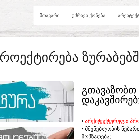
ᲛᲗᲐᲕᲐᲠᲘ
ᲣᲫᲠᲐᲕᲘ ᲥᲝᲜᲔᲑᲐ
ᲐᲠᲥᲘᲢᲔᲥ
ᲞᲠᲝᲔᲥᲢᲘᲠᲔᲑᲐ ᲖᲣᲠᲐᲑᲔᲑᲨ
ᲒᲗᲐᲕᲐᲖᲝᲑᲗ 
ᲓᲐᲙᲐᲕᲨᲘᲠᲔᲑ
•
ᲐᲠᲥᲘᲢᲔᲥᲢᲣᲠᲣᲚᲘ ᲞᲠᲝ
• ᲛᲨᲔᲜᲔᲑᲚᲝᲑᲘᲡ ᲜᲔᲑᲐᲠ
ᲛᲝᲛᲖᲐᲓᲔᲑᲐ;