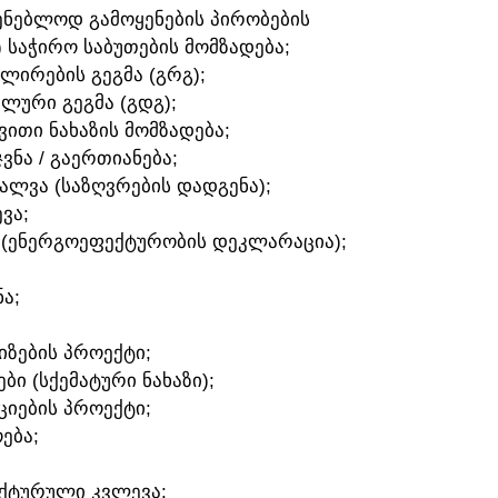
ᲛᲨᲔᲜᲔᲑᲚᲝᲓ ᲒᲐᲛᲝᲧᲔᲜᲔᲑᲘᲡ ᲞᲘᲠᲝᲑᲔᲑᲘᲡ
) ᲡᲐᲭᲘᲠᲝ ᲡᲐᲑᲣᲗᲔᲑᲘᲡ ᲛᲝᲛᲖᲐᲓᲔᲑᲐ;
ᲣᲚᲘᲠᲔᲑᲘᲡ ᲒᲔᲒᲛᲐ (ᲒᲠᲒ);
ᲐᲚᲣᲠᲘ ᲒᲔᲒᲛᲐ (ᲒᲓᲒ);
ᲛᲕᲘᲗᲘ ᲜᲐᲮᲐᲖᲘᲡ ᲛᲝᲛᲖᲐᲓᲔᲑᲐ;
ᲯᲕᲜᲐ / ᲒᲐᲔᲠᲗᲘᲐᲜᲔᲑᲐ;
ᲕᲐᲚᲕᲐ (ᲡᲐᲖᲦᲕᲠᲔᲑᲘᲡ ᲓᲐᲓᲒᲔᲜᲐ);
ᲕᲐ;
 (ᲔᲜᲔᲠᲒᲝᲔᲤᲔᲥᲢᲣᲠᲝᲑᲘᲡ ᲓᲔᲙᲚᲐᲠᲐᲪᲘᲐ);
Ა;
ᲘᲖᲔᲑᲘᲡ ᲞᲠᲝᲔᲥᲢᲘ;
ᲑᲘ (ᲡᲥᲔᲛᲐᲢᲣᲠᲘ ᲜᲐᲮᲐᲖᲘ);
ᲪᲘᲔᲑᲘᲡ ᲞᲠᲝᲔᲥᲢᲘ;
ᲔᲑᲐ;
ᲔᲥᲢᲣᲠᲣᲚᲘ ᲙᲕᲚᲔᲕᲐ;