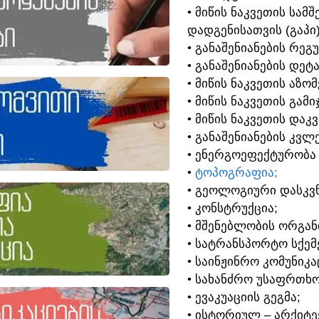
• ᲛᲘᲬᲘᲡ ᲜᲐᲙᲕᲔᲗᲘᲡ ᲡᲐ
ᲓᲐᲓᲒᲔᲜᲘᲡᲐᲗᲕᲘᲡ (ᲒᲐᲞᲘ
• ᲒᲐᲜᲐᲨᲔᲜᲘᲐᲜᲔᲑᲘᲡ ᲠᲔᲒ
• ᲒᲐᲜᲐᲨᲔᲜᲘᲐᲜᲔᲑᲘᲡ ᲓᲔᲢ
• ᲛᲘᲬᲘᲡ ᲜᲐᲙᲕᲔᲗᲘᲡ ᲐᲖᲝ
• ᲛᲘᲬᲘᲡ ᲜᲐᲙᲕᲔᲗᲘᲡ ᲒᲐᲛᲘ
• ᲛᲘᲬᲘᲡ ᲜᲐᲙᲕᲔᲗᲘᲡ ᲓᲐᲙ
• ᲒᲐᲜᲐᲨᲔᲜᲘᲐᲜᲔᲑᲘᲡ ᲙᲕᲚᲔ
• ᲔᲜᲔᲠᲒᲝᲔᲤᲔᲥᲢᲣᲠᲝᲑᲐ
•
ᲢᲝᲞᲝᲒᲠᲐᲤᲘᲐ;
• ᲒᲔᲝᲚᲝᲒᲘᲣᲠᲘ ᲓᲐᲡᲙᲕᲜ
• ᲙᲝᲜᲡᲢᲠᲣᲥᲪᲘᲐ;
• ᲛᲨᲔᲜᲔᲑᲚᲝᲑᲘᲡ ᲝᲠᲒᲐᲜ
• ᲡᲐᲢᲠᲐᲜᲡᲞᲝᲠᲢᲝ ᲡᲥᲔᲛᲔ
• ᲡᲐᲘᲜᲟᲘᲜᲠᲝ ᲙᲝᲛᲣᲜᲘᲙᲐ
• ᲡᲐᲮᲐᲜᲫᲠᲝ ᲣᲡᲐᲤᲠᲗᲮᲝ
• ᲔᲕᲐᲙᲣᲐᲪᲘᲘᲡ ᲒᲔᲒᲛᲐ;
• ᲘᲡᲢᲝᲠᲘᲣᲚ – ᲐᲠᲥᲘᲢ