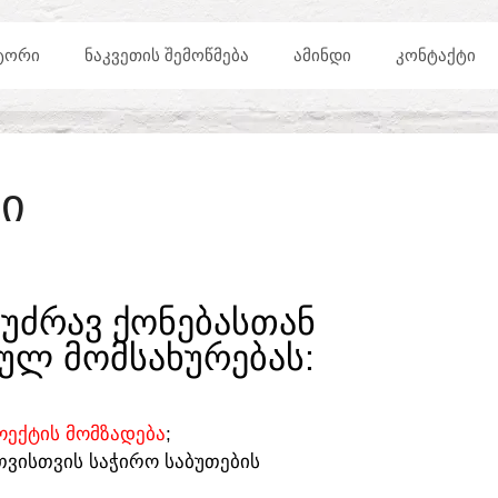
ᲢᲝᲠᲘ
ᲜᲐᲙᲕᲔᲗᲘᲡ ᲨᲔᲛᲝᲬᲛᲔᲑᲐ
ᲐᲛᲘᲜᲓᲘ
ᲙᲝᲜᲢᲐᲥᲢᲘ
Ი
ᲣᲫᲠᲐᲕ ᲥᲝᲜᲔᲑᲐᲡᲗᲐᲜ
ᲣᲚ ᲛᲝᲛᲡᲐᲮᲣᲠᲔᲑᲐᲡ:​
ᲔᲥᲢᲘᲡ ᲛᲝᲛᲖᲐᲓᲔᲑᲐ
;
ᲗᲕᲘᲡᲗᲕᲘᲡ ᲡᲐᲭᲘᲠᲝ ᲡᲐᲑᲣᲗᲔᲑᲘᲡ