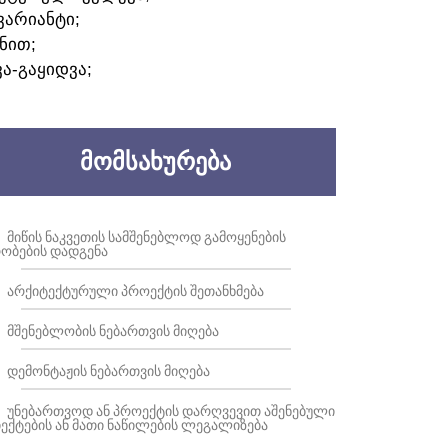
ᲕᲐᲠᲘᲐᲜᲢᲘ;
ᲜᲘᲗ;
ᲕᲐ-ᲒᲐᲧᲘᲓᲕᲐ;
ᲛᲝᲛᲡᲐᲮᲣᲠᲔᲑᲐ
ᲛᲘᲬᲘᲡ ᲜᲐᲙᲕᲔᲗᲘᲡ ᲡᲐᲛᲨᲔᲜᲔᲑᲚᲝᲓ ᲒᲐᲛᲝᲧᲔᲜᲔᲑᲘᲡ
ᲝᲑᲔᲑᲘᲡ ᲓᲐᲓᲒᲔᲜᲐ
ᲐᲠᲥᲘᲢᲔᲥᲢᲣᲠᲣᲚᲘ ᲞᲠᲝᲔᲥᲢᲘᲡ ᲨᲔᲗᲐᲜᲮᲛᲔᲑᲐ
ᲛᲨᲔᲜᲔᲑᲚᲝᲑᲘᲡ ᲜᲔᲑᲐᲠᲗᲕᲘᲡ ᲛᲘᲦᲔᲑᲐ
ᲓᲔᲛᲝᲜᲢᲐᲟᲘᲡ ᲜᲔᲑᲐᲠᲗᲕᲘᲡ ᲛᲘᲦᲔᲑᲐ
ᲣᲜᲔᲑᲐᲠᲗᲕᲝᲓ ᲐᲜ ᲞᲠᲝᲔᲥᲢᲘᲡ ᲓᲐᲠᲦᲕᲔᲕᲘᲗ ᲐᲨᲔᲜᲔᲑᲣᲚᲘ
ᲔᲥᲢᲔᲑᲘᲡ ᲐᲜ ᲛᲐᲗᲘ ᲜᲐᲬᲘᲚᲔᲑᲘᲡ ᲚᲔᲒᲐᲚᲘᲖᲔᲑᲐ