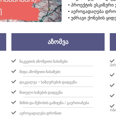
• ᲞᲠᲝᲔᲥᲢᲘᲡ ᲔᲡᲙᲘᲖᲣᲠᲘ 
• ᲐᲔᲠᲝᲒᲐᲓᲐᲦᲔᲑᲐ ᲓᲠᲝ
• ᲣᲫᲠᲐᲕᲘ ᲥᲝᲜᲔᲑᲘᲡ ᲧᲘᲓ
ᲐᲖᲝᲛᲕᲐ
ᲜᲐᲙᲕᲔᲗᲘᲡ ᲐᲖᲝᲛᲕᲘᲗᲘ ᲜᲐᲮᲐᲖᲔᲑᲘ
ᲞᲘᲠ
ᲨᲘᲓᲐ ᲐᲖᲝᲛᲕᲘᲗᲘ ᲜᲐᲮᲐᲖᲔᲑᲘ
ᲓᲐᲙᲕᲐᲚᲕᲐ – ᲡᲐᲖᲦᲕᲠᲔᲑᲘᲡ ᲓᲐᲓᲒᲔᲜᲐ
ᲬᲘᲗᲔᲚᲘ ᲮᲐᲖᲔᲑᲘᲡ ᲓᲐᲓᲒᲔᲜᲐ
ᲛᲘᲬᲘᲡ ᲓᲐ ᲨᲔᲜᲝᲑᲘᲡ ᲒᲐᲛᲘᲯᲕᲜᲐ / ᲒᲐᲔᲠᲗᲘᲐᲜᲔᲑᲐ
ᲝᲑᲘ
ᲐᲔᲠᲝᲒᲐᲓᲐᲦᲔᲑᲐ ᲓᲠᲝᲜᲘᲗ