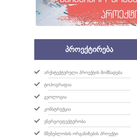
ᲞᲠᲝᲔᲥᲢᲘᲠᲔᲑᲐ
ᲐᲠᲥᲘᲢᲔᲥᲢᲣᲠᲣᲚᲘ ᲞᲠᲝᲔᲥᲢᲘᲡ ᲛᲝᲛᲖᲐᲓᲔᲑᲐ
ᲢᲝᲞᲝᲒᲠᲐᲤᲘᲐ
ᲒᲔᲝᲚᲝᲒᲘᲐ
ᲙᲝᲜᲡᲢᲠᲣᲥᲪᲘᲐ
ᲔᲜᲔᲠᲒᲝᲔᲤᲔᲥᲢᲣᲠᲝᲑᲐ
ᲛᲨᲔᲜᲔᲑᲚᲝᲑᲘᲡ ᲝᲠᲒᲐᲜᲘᲖᲔᲑᲘᲡ ᲞᲠᲝᲔᲥᲢᲘ