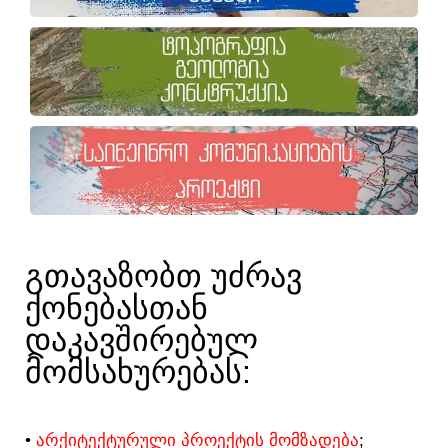
ᲒᲗᲐᲕᲐᲖᲝᲑᲗ ᲣᲫᲠᲐᲕ
ᲥᲝᲜᲔᲑᲐᲡᲗᲐᲜ
ᲓᲐᲙᲐᲕᲨᲘᲠᲔᲑᲣᲚ
ᲛᲝᲛᲡᲐᲮᲣᲠᲔᲑᲐᲡ:​
•
ᲐᲠᲥᲘᲢᲔᲥᲢᲣᲠᲣᲚᲘ ᲞᲠᲝᲔᲥᲢᲘᲡ ᲛᲝᲛᲖᲐᲓᲔᲑᲐ
;