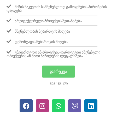
ᲛᲘᲬᲘᲡ ᲜᲐᲙᲕᲔᲗᲘᲡ ᲡᲐᲛᲨᲔᲜᲔᲑᲚᲝᲓ ᲒᲐᲛᲝᲧᲔᲜᲔᲑᲘᲡ ᲞᲘᲠᲝᲑᲔᲑᲘᲡ
ᲓᲐᲓᲒᲔᲜᲐ
ᲐᲠᲥᲘᲢᲔᲥᲢᲣᲠᲣᲚᲘ ᲞᲠᲝᲔᲥᲢᲘᲡ ᲨᲔᲗᲐᲜᲮᲛᲔᲑᲐ
ᲛᲨᲔᲜᲔᲑᲚᲝᲑᲘᲡ ᲜᲔᲑᲐᲠᲗᲕᲘᲡ ᲛᲘᲦᲔᲑᲐ
ᲓᲔᲛᲝᲜᲢᲐᲟᲘᲡ ᲜᲔᲑᲐᲠᲗᲕᲘᲡ ᲛᲘᲦᲔᲑᲐ
ᲣᲜᲔᲑᲐᲠᲗᲕᲝᲓ ᲐᲜ ᲞᲠᲝᲔᲥᲢᲘᲡ ᲓᲐᲠᲦᲕᲔᲕᲘᲗ ᲐᲨᲔᲜᲔᲑᲣᲚᲘ
ᲝᲑᲘᲔᲥᲢᲔᲑᲘᲡ ᲐᲜ ᲛᲐᲗᲘ ᲜᲐᲬᲘᲚᲔᲑᲘᲡ ᲚᲔᲒᲐᲚᲘᲖᲔᲑᲐ
ᲓᲐᲠᲔᲙᲕᲐ
595 156 179