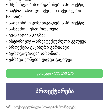
• ᲛᲨᲔᲜᲔᲑᲚᲝᲑᲘᲡ ᲝᲠᲒᲐᲜᲘᲖᲔᲑᲘᲡ ᲞᲠᲝᲔᲥᲢᲘ;
• ᲡᲐᲢᲠᲐᲜᲡᲞᲝᲠᲢᲝ ᲡᲥᲔᲛᲔᲑᲘ (ᲡᲥᲔᲛᲐᲢᲣᲠᲘ
ᲜᲐᲮᲐᲖᲘ);
• ᲡᲐᲘᲜᲟᲘᲜᲠᲝ ᲙᲝᲛᲣᲜᲘᲙᲐᲪᲘᲔᲑᲘᲡ ᲞᲠᲝᲔᲥᲢᲘ;
• ᲡᲐᲮᲐᲜᲫᲠᲝ ᲣᲡᲐᲤᲠᲗᲮᲝᲔᲑᲐ;
• ᲔᲕᲐᲙᲣᲐᲪᲘᲘᲡ ᲒᲔᲒᲛᲐ;
• ᲘᲡᲢᲝᲠᲘᲣᲚ – ᲐᲠᲥᲘᲢᲔᲥᲢᲣᲠᲣᲚᲘ ᲙᲕᲚᲔᲕᲐ;
• ᲞᲠᲝᲔᲥᲢᲘᲡ ᲔᲡᲙᲘᲖᲣᲠᲘ ᲕᲐᲠᲘᲐᲜᲢᲘ;
• ᲐᲔᲠᲝᲒᲐᲓᲐᲦᲔᲑᲐ ᲓᲠᲝᲜᲘᲗ;
• ᲣᲫᲠᲐᲕᲘ ᲥᲝᲜᲔᲑᲘᲡ ᲧᲘᲓᲕᲐ-ᲒᲐᲧᲘᲓᲕᲐ;
ᲓᲐᲠᲔᲙᲕᲐ - 595 156 179
ᲞᲠᲝᲔᲥᲢᲘᲠᲔᲑᲐ
ᲐᲠᲥᲘᲢᲔᲥᲢᲣᲠᲣᲚᲘ ᲞᲠᲝᲔᲥᲢᲘᲡ ᲛᲝᲛᲖᲐᲓᲔᲑᲐ