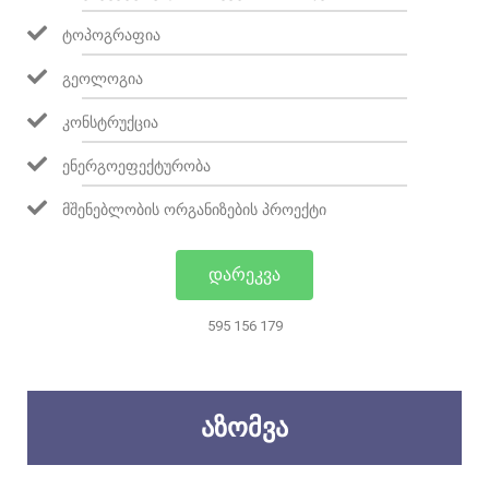
ᲢᲝᲞᲝᲒᲠᲐᲤᲘᲐ
ᲒᲔᲝᲚᲝᲒᲘᲐ
ᲙᲝᲜᲡᲢᲠᲣᲥᲪᲘᲐ
ᲔᲜᲔᲠᲒᲝᲔᲤᲔᲥᲢᲣᲠᲝᲑᲐ
ᲛᲨᲔᲜᲔᲑᲚᲝᲑᲘᲡ ᲝᲠᲒᲐᲜᲘᲖᲔᲑᲘᲡ ᲞᲠᲝᲔᲥᲢᲘ
ᲓᲐᲠᲔᲙᲕᲐ
595 156 179
ᲐᲖᲝᲛᲕᲐ