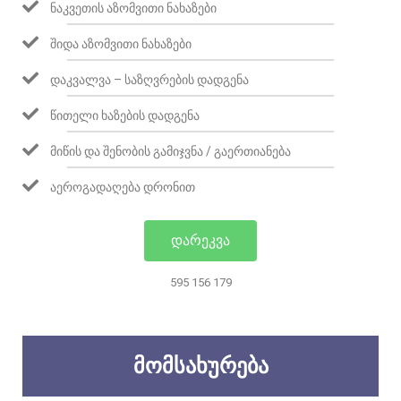
ᲜᲐᲙᲕᲔᲗᲘᲡ ᲐᲖᲝᲛᲕᲘᲗᲘ ᲜᲐᲮᲐᲖᲔᲑᲘ
ᲨᲘᲓᲐ ᲐᲖᲝᲛᲕᲘᲗᲘ ᲜᲐᲮᲐᲖᲔᲑᲘ
ᲓᲐᲙᲕᲐᲚᲕᲐ – ᲡᲐᲖᲦᲕᲠᲔᲑᲘᲡ ᲓᲐᲓᲒᲔᲜᲐ
ᲬᲘᲗᲔᲚᲘ ᲮᲐᲖᲔᲑᲘᲡ ᲓᲐᲓᲒᲔᲜᲐ
ᲛᲘᲬᲘᲡ ᲓᲐ ᲨᲔᲜᲝᲑᲘᲡ ᲒᲐᲛᲘᲯᲕᲜᲐ / ᲒᲐᲔᲠᲗᲘᲐᲜᲔᲑᲐ
ᲐᲔᲠᲝᲒᲐᲓᲐᲦᲔᲑᲐ ᲓᲠᲝᲜᲘᲗ
ᲓᲐᲠᲔᲙᲕᲐ
595 156 179
ᲛᲝᲛᲡᲐᲮᲣᲠᲔᲑᲐ