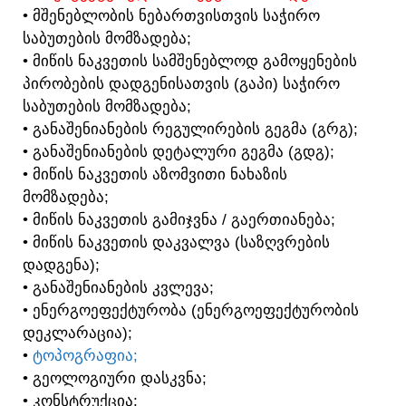
• ᲛᲨᲔᲜᲔᲑᲚᲝᲑᲘᲡ ᲜᲔᲑᲐᲠᲗᲕᲘᲡᲗᲕᲘᲡ ᲡᲐᲭᲘᲠᲝ
ᲡᲐᲑᲣᲗᲔᲑᲘᲡ ᲛᲝᲛᲖᲐᲓᲔᲑᲐ;
• ᲛᲘᲬᲘᲡ ᲜᲐᲙᲕᲔᲗᲘᲡ ᲡᲐᲛᲨᲔᲜᲔᲑᲚᲝᲓ ᲒᲐᲛᲝᲧᲔᲜᲔᲑᲘᲡ
ᲞᲘᲠᲝᲑᲔᲑᲘᲡ ᲓᲐᲓᲒᲔᲜᲘᲡᲐᲗᲕᲘᲡ (ᲒᲐᲞᲘ) ᲡᲐᲭᲘᲠᲝ
ᲡᲐᲑᲣᲗᲔᲑᲘᲡ ᲛᲝᲛᲖᲐᲓᲔᲑᲐ;
• ᲒᲐᲜᲐᲨᲔᲜᲘᲐᲜᲔᲑᲘᲡ ᲠᲔᲒᲣᲚᲘᲠᲔᲑᲘᲡ ᲒᲔᲒᲛᲐ (ᲒᲠᲒ);
• ᲒᲐᲜᲐᲨᲔᲜᲘᲐᲜᲔᲑᲘᲡ ᲓᲔᲢᲐᲚᲣᲠᲘ ᲒᲔᲒᲛᲐ (ᲒᲓᲒ);
• ᲛᲘᲬᲘᲡ ᲜᲐᲙᲕᲔᲗᲘᲡ ᲐᲖᲝᲛᲕᲘᲗᲘ ᲜᲐᲮᲐᲖᲘᲡ
ᲛᲝᲛᲖᲐᲓᲔᲑᲐ;
• ᲛᲘᲬᲘᲡ ᲜᲐᲙᲕᲔᲗᲘᲡ ᲒᲐᲛᲘᲯᲕᲜᲐ / ᲒᲐᲔᲠᲗᲘᲐᲜᲔᲑᲐ;
• ᲛᲘᲬᲘᲡ ᲜᲐᲙᲕᲔᲗᲘᲡ ᲓᲐᲙᲕᲐᲚᲕᲐ (ᲡᲐᲖᲦᲕᲠᲔᲑᲘᲡ
ᲓᲐᲓᲒᲔᲜᲐ);
• ᲒᲐᲜᲐᲨᲔᲜᲘᲐᲜᲔᲑᲘᲡ ᲙᲕᲚᲔᲕᲐ;
• ᲔᲜᲔᲠᲒᲝᲔᲤᲔᲥᲢᲣᲠᲝᲑᲐ (ᲔᲜᲔᲠᲒᲝᲔᲤᲔᲥᲢᲣᲠᲝᲑᲘᲡ
ᲓᲔᲙᲚᲐᲠᲐᲪᲘᲐ);
•
ᲢᲝᲞᲝᲒᲠᲐᲤᲘᲐ;
• ᲒᲔᲝᲚᲝᲒᲘᲣᲠᲘ ᲓᲐᲡᲙᲕᲜᲐ;
• ᲙᲝᲜᲡᲢᲠᲣᲥᲪᲘᲐ;