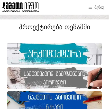
ᲛᲔᲜᲘᲣ
ᲞᲠᲝᲔᲥᲢᲘᲠᲔᲑᲐ ᲗᲔᲖᲐᲛᲨᲘ