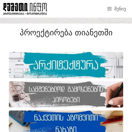
ᲛᲔᲜᲘᲣ
ᲞᲠᲝᲔᲥᲢᲘᲠᲔᲑᲐ ᲗᲘᲐᲜᲔᲗᲨᲘ