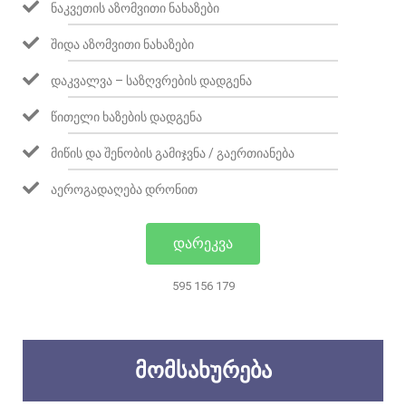
ᲜᲐᲙᲕᲔᲗᲘᲡ ᲐᲖᲝᲛᲕᲘᲗᲘ ᲜᲐᲮᲐᲖᲔᲑᲘ
ᲨᲘᲓᲐ ᲐᲖᲝᲛᲕᲘᲗᲘ ᲜᲐᲮᲐᲖᲔᲑᲘ
ᲓᲐᲙᲕᲐᲚᲕᲐ – ᲡᲐᲖᲦᲕᲠᲔᲑᲘᲡ ᲓᲐᲓᲒᲔᲜᲐ
ᲬᲘᲗᲔᲚᲘ ᲮᲐᲖᲔᲑᲘᲡ ᲓᲐᲓᲒᲔᲜᲐ
ᲛᲘᲬᲘᲡ ᲓᲐ ᲨᲔᲜᲝᲑᲘᲡ ᲒᲐᲛᲘᲯᲕᲜᲐ / ᲒᲐᲔᲠᲗᲘᲐᲜᲔᲑᲐ
ᲐᲔᲠᲝᲒᲐᲓᲐᲦᲔᲑᲐ ᲓᲠᲝᲜᲘᲗ
ᲓᲐᲠᲔᲙᲕᲐ
595 156 179
ᲛᲝᲛᲡᲐᲮᲣᲠᲔᲑᲐ