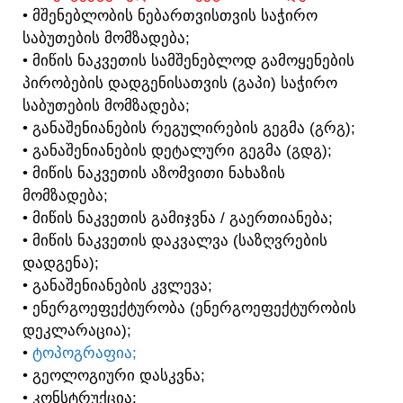
• ᲛᲨᲔᲜᲔᲑᲚᲝᲑᲘᲡ ᲜᲔᲑᲐᲠᲗᲕᲘᲡᲗᲕᲘᲡ ᲡᲐᲭᲘᲠᲝ
ᲡᲐᲑᲣᲗᲔᲑᲘᲡ ᲛᲝᲛᲖᲐᲓᲔᲑᲐ;
• ᲛᲘᲬᲘᲡ ᲜᲐᲙᲕᲔᲗᲘᲡ ᲡᲐᲛᲨᲔᲜᲔᲑᲚᲝᲓ ᲒᲐᲛᲝᲧᲔᲜᲔᲑᲘᲡ
ᲞᲘᲠᲝᲑᲔᲑᲘᲡ ᲓᲐᲓᲒᲔᲜᲘᲡᲐᲗᲕᲘᲡ (ᲒᲐᲞᲘ) ᲡᲐᲭᲘᲠᲝ
ᲡᲐᲑᲣᲗᲔᲑᲘᲡ ᲛᲝᲛᲖᲐᲓᲔᲑᲐ;
• ᲒᲐᲜᲐᲨᲔᲜᲘᲐᲜᲔᲑᲘᲡ ᲠᲔᲒᲣᲚᲘᲠᲔᲑᲘᲡ ᲒᲔᲒᲛᲐ (ᲒᲠᲒ);
• ᲒᲐᲜᲐᲨᲔᲜᲘᲐᲜᲔᲑᲘᲡ ᲓᲔᲢᲐᲚᲣᲠᲘ ᲒᲔᲒᲛᲐ (ᲒᲓᲒ);
• ᲛᲘᲬᲘᲡ ᲜᲐᲙᲕᲔᲗᲘᲡ ᲐᲖᲝᲛᲕᲘᲗᲘ ᲜᲐᲮᲐᲖᲘᲡ
ᲛᲝᲛᲖᲐᲓᲔᲑᲐ;
• ᲛᲘᲬᲘᲡ ᲜᲐᲙᲕᲔᲗᲘᲡ ᲒᲐᲛᲘᲯᲕᲜᲐ / ᲒᲐᲔᲠᲗᲘᲐᲜᲔᲑᲐ;
• ᲛᲘᲬᲘᲡ ᲜᲐᲙᲕᲔᲗᲘᲡ ᲓᲐᲙᲕᲐᲚᲕᲐ (ᲡᲐᲖᲦᲕᲠᲔᲑᲘᲡ
ᲓᲐᲓᲒᲔᲜᲐ);
• ᲒᲐᲜᲐᲨᲔᲜᲘᲐᲜᲔᲑᲘᲡ ᲙᲕᲚᲔᲕᲐ;
• ᲔᲜᲔᲠᲒᲝᲔᲤᲔᲥᲢᲣᲠᲝᲑᲐ (ᲔᲜᲔᲠᲒᲝᲔᲤᲔᲥᲢᲣᲠᲝᲑᲘᲡ
ᲓᲔᲙᲚᲐᲠᲐᲪᲘᲐ);
•
ᲢᲝᲞᲝᲒᲠᲐᲤᲘᲐ;
• ᲒᲔᲝᲚᲝᲒᲘᲣᲠᲘ ᲓᲐᲡᲙᲕᲜᲐ;
• ᲙᲝᲜᲡᲢᲠᲣᲥᲪᲘᲐ;