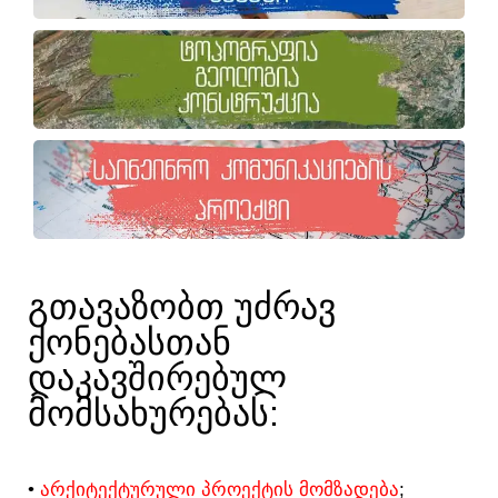
ᲒᲗᲐᲕᲐᲖᲝᲑᲗ ᲣᲫᲠᲐᲕ
ᲥᲝᲜᲔᲑᲐᲡᲗᲐᲜ
ᲓᲐᲙᲐᲕᲨᲘᲠᲔᲑᲣᲚ
ᲛᲝᲛᲡᲐᲮᲣᲠᲔᲑᲐᲡ:​
•
ᲐᲠᲥᲘᲢᲔᲥᲢᲣᲠᲣᲚᲘ ᲞᲠᲝᲔᲥᲢᲘᲡ ᲛᲝᲛᲖᲐᲓᲔᲑᲐ
;