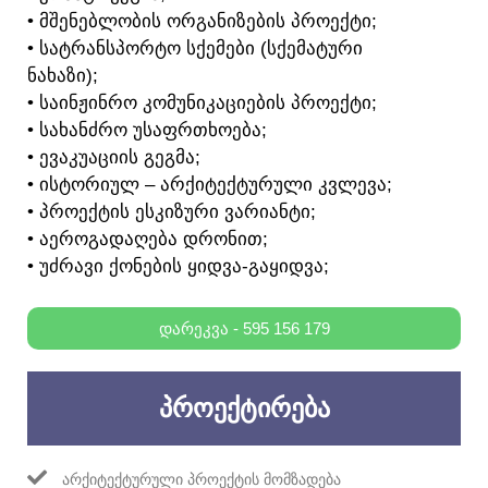
• ᲛᲨᲔᲜᲔᲑᲚᲝᲑᲘᲡ ᲝᲠᲒᲐᲜᲘᲖᲔᲑᲘᲡ ᲞᲠᲝᲔᲥᲢᲘ;
• ᲡᲐᲢᲠᲐᲜᲡᲞᲝᲠᲢᲝ ᲡᲥᲔᲛᲔᲑᲘ (ᲡᲥᲔᲛᲐᲢᲣᲠᲘ
ᲜᲐᲮᲐᲖᲘ);
• ᲡᲐᲘᲜᲟᲘᲜᲠᲝ ᲙᲝᲛᲣᲜᲘᲙᲐᲪᲘᲔᲑᲘᲡ ᲞᲠᲝᲔᲥᲢᲘ;
• ᲡᲐᲮᲐᲜᲫᲠᲝ ᲣᲡᲐᲤᲠᲗᲮᲝᲔᲑᲐ;
• ᲔᲕᲐᲙᲣᲐᲪᲘᲘᲡ ᲒᲔᲒᲛᲐ;
• ᲘᲡᲢᲝᲠᲘᲣᲚ – ᲐᲠᲥᲘᲢᲔᲥᲢᲣᲠᲣᲚᲘ ᲙᲕᲚᲔᲕᲐ;
• ᲞᲠᲝᲔᲥᲢᲘᲡ ᲔᲡᲙᲘᲖᲣᲠᲘ ᲕᲐᲠᲘᲐᲜᲢᲘ;
• ᲐᲔᲠᲝᲒᲐᲓᲐᲦᲔᲑᲐ ᲓᲠᲝᲜᲘᲗ;
• ᲣᲫᲠᲐᲕᲘ ᲥᲝᲜᲔᲑᲘᲡ ᲧᲘᲓᲕᲐ-ᲒᲐᲧᲘᲓᲕᲐ;
ᲓᲐᲠᲔᲙᲕᲐ - 595 156 179
ᲞᲠᲝᲔᲥᲢᲘᲠᲔᲑᲐ
ᲐᲠᲥᲘᲢᲔᲥᲢᲣᲠᲣᲚᲘ ᲞᲠᲝᲔᲥᲢᲘᲡ ᲛᲝᲛᲖᲐᲓᲔᲑᲐ