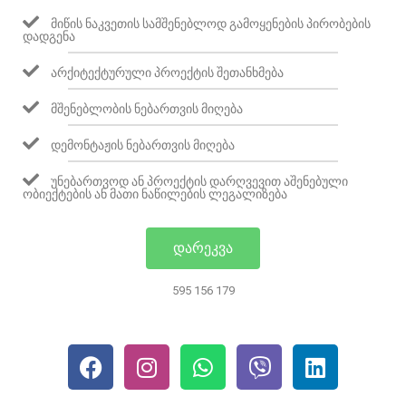
ᲛᲘᲬᲘᲡ ᲜᲐᲙᲕᲔᲗᲘᲡ ᲡᲐᲛᲨᲔᲜᲔᲑᲚᲝᲓ ᲒᲐᲛᲝᲧᲔᲜᲔᲑᲘᲡ ᲞᲘᲠᲝᲑᲔᲑᲘᲡ
ᲓᲐᲓᲒᲔᲜᲐ
ᲐᲠᲥᲘᲢᲔᲥᲢᲣᲠᲣᲚᲘ ᲞᲠᲝᲔᲥᲢᲘᲡ ᲨᲔᲗᲐᲜᲮᲛᲔᲑᲐ
ᲛᲨᲔᲜᲔᲑᲚᲝᲑᲘᲡ ᲜᲔᲑᲐᲠᲗᲕᲘᲡ ᲛᲘᲦᲔᲑᲐ
ᲓᲔᲛᲝᲜᲢᲐᲟᲘᲡ ᲜᲔᲑᲐᲠᲗᲕᲘᲡ ᲛᲘᲦᲔᲑᲐ
ᲣᲜᲔᲑᲐᲠᲗᲕᲝᲓ ᲐᲜ ᲞᲠᲝᲔᲥᲢᲘᲡ ᲓᲐᲠᲦᲕᲔᲕᲘᲗ ᲐᲨᲔᲜᲔᲑᲣᲚᲘ
ᲝᲑᲘᲔᲥᲢᲔᲑᲘᲡ ᲐᲜ ᲛᲐᲗᲘ ᲜᲐᲬᲘᲚᲔᲑᲘᲡ ᲚᲔᲒᲐᲚᲘᲖᲔᲑᲐ
ᲓᲐᲠᲔᲙᲕᲐ
595 156 179