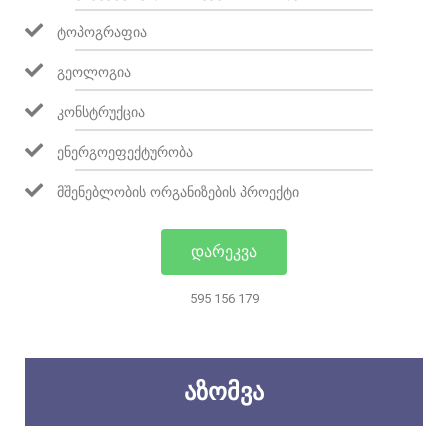
ᲢᲝᲞᲝᲒᲠᲐᲤᲘᲐ
ᲒᲔᲝᲚᲝᲒᲘᲐ
ᲙᲝᲜᲡᲢᲠᲣᲥᲪᲘᲐ
ᲔᲜᲔᲠᲒᲝᲔᲤᲔᲥᲢᲣᲠᲝᲑᲐ
ᲛᲨᲔᲜᲔᲑᲚᲝᲑᲘᲡ ᲝᲠᲒᲐᲜᲘᲖᲔᲑᲘᲡ ᲞᲠᲝᲔᲥᲢᲘ
ᲓᲐᲠᲔᲙᲕᲐ
595 156 179
ᲐᲖᲝᲛᲕᲐ