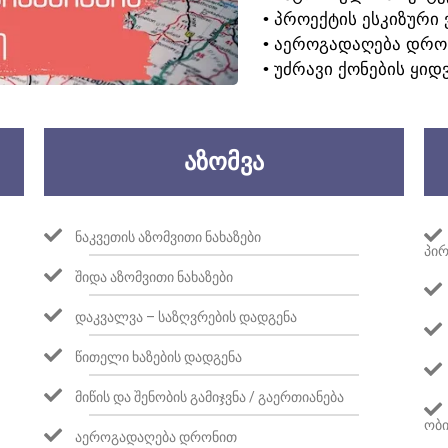
• ᲞᲠᲝᲔᲥᲢᲘᲡ ᲔᲡᲙᲘᲖᲣᲠᲘ 
• ᲐᲔᲠᲝᲒᲐᲓᲐᲦᲔᲑᲐ ᲓᲠᲝ
• ᲣᲫᲠᲐᲕᲘ ᲥᲝᲜᲔᲑᲘᲡ ᲧᲘᲓ
ᲐᲖᲝᲛᲕᲐ
ᲜᲐᲙᲕᲔᲗᲘᲡ ᲐᲖᲝᲛᲕᲘᲗᲘ ᲜᲐᲮᲐᲖᲔᲑᲘ
ᲞᲘᲠ
ᲨᲘᲓᲐ ᲐᲖᲝᲛᲕᲘᲗᲘ ᲜᲐᲮᲐᲖᲔᲑᲘ
ᲓᲐᲙᲕᲐᲚᲕᲐ – ᲡᲐᲖᲦᲕᲠᲔᲑᲘᲡ ᲓᲐᲓᲒᲔᲜᲐ
ᲬᲘᲗᲔᲚᲘ ᲮᲐᲖᲔᲑᲘᲡ ᲓᲐᲓᲒᲔᲜᲐ
ᲛᲘᲬᲘᲡ ᲓᲐ ᲨᲔᲜᲝᲑᲘᲡ ᲒᲐᲛᲘᲯᲕᲜᲐ / ᲒᲐᲔᲠᲗᲘᲐᲜᲔᲑᲐ
ᲝᲑᲘ
ᲐᲔᲠᲝᲒᲐᲓᲐᲦᲔᲑᲐ ᲓᲠᲝᲜᲘᲗ