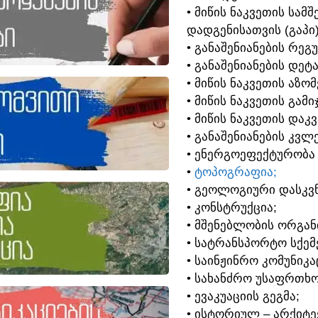
• ᲛᲘᲬᲘᲡ ᲜᲐᲙᲕᲔᲗᲘᲡ ᲡᲐ
ᲓᲐᲓᲒᲔᲜᲘᲡᲐᲗᲕᲘᲡ (ᲒᲐᲞᲘ
• ᲒᲐᲜᲐᲨᲔᲜᲘᲐᲜᲔᲑᲘᲡ ᲠᲔᲒ
• ᲒᲐᲜᲐᲨᲔᲜᲘᲐᲜᲔᲑᲘᲡ ᲓᲔᲢ
• ᲛᲘᲬᲘᲡ ᲜᲐᲙᲕᲔᲗᲘᲡ ᲐᲖᲝ
• ᲛᲘᲬᲘᲡ ᲜᲐᲙᲕᲔᲗᲘᲡ ᲒᲐᲛᲘ
• ᲛᲘᲬᲘᲡ ᲜᲐᲙᲕᲔᲗᲘᲡ ᲓᲐᲙ
• ᲒᲐᲜᲐᲨᲔᲜᲘᲐᲜᲔᲑᲘᲡ ᲙᲕᲚᲔ
• ᲔᲜᲔᲠᲒᲝᲔᲤᲔᲥᲢᲣᲠᲝᲑᲐ
•
ᲢᲝᲞᲝᲒᲠᲐᲤᲘᲐ;
• ᲒᲔᲝᲚᲝᲒᲘᲣᲠᲘ ᲓᲐᲡᲙᲕᲜ
• ᲙᲝᲜᲡᲢᲠᲣᲥᲪᲘᲐ;
• ᲛᲨᲔᲜᲔᲑᲚᲝᲑᲘᲡ ᲝᲠᲒᲐᲜ
• ᲡᲐᲢᲠᲐᲜᲡᲞᲝᲠᲢᲝ ᲡᲥᲔᲛᲔ
• ᲡᲐᲘᲜᲟᲘᲜᲠᲝ ᲙᲝᲛᲣᲜᲘᲙᲐ
• ᲡᲐᲮᲐᲜᲫᲠᲝ ᲣᲡᲐᲤᲠᲗᲮᲝ
• ᲔᲕᲐᲙᲣᲐᲪᲘᲘᲡ ᲒᲔᲒᲛᲐ;
• ᲘᲡᲢᲝᲠᲘᲣᲚ – ᲐᲠᲥᲘᲢ