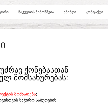
ᲢᲝᲠᲘ
ᲜᲐᲙᲕᲔᲗᲘᲡ ᲨᲔᲛᲝᲬᲛᲔᲑᲐ
ᲐᲛᲘᲜᲓᲘ
ᲙᲝᲜᲢᲐᲥᲢᲘ
Ი
ᲣᲫᲠᲐᲕ ᲥᲝᲜᲔᲑᲐᲡᲗᲐᲜ
ᲣᲚ ᲛᲝᲛᲡᲐᲮᲣᲠᲔᲑᲐᲡ:​
ᲔᲥᲢᲘᲡ ᲛᲝᲛᲖᲐᲓᲔᲑᲐ
;
ᲗᲕᲘᲡᲗᲕᲘᲡ ᲡᲐᲭᲘᲠᲝ ᲡᲐᲑᲣᲗᲔᲑᲘᲡ