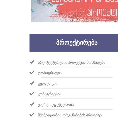
ᲞᲠᲝᲔᲥᲢᲘᲠᲔᲑᲐ
ᲐᲠᲥᲘᲢᲔᲥᲢᲣᲠᲣᲚᲘ ᲞᲠᲝᲔᲥᲢᲘᲡ ᲛᲝᲛᲖᲐᲓᲔᲑᲐ
ᲢᲝᲞᲝᲒᲠᲐᲤᲘᲐ
ᲒᲔᲝᲚᲝᲒᲘᲐ
ᲙᲝᲜᲡᲢᲠᲣᲥᲪᲘᲐ
ᲔᲜᲔᲠᲒᲝᲔᲤᲔᲥᲢᲣᲠᲝᲑᲐ
ᲛᲨᲔᲜᲔᲑᲚᲝᲑᲘᲡ ᲝᲠᲒᲐᲜᲘᲖᲔᲑᲘᲡ ᲞᲠᲝᲔᲥᲢᲘ