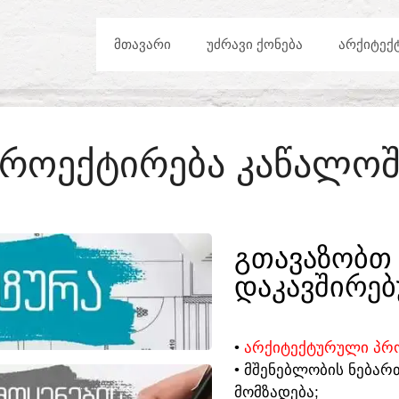
ᲛᲗᲐᲕᲐᲠᲘ
ᲣᲫᲠᲐᲕᲘ ᲥᲝᲜᲔᲑᲐ
ᲐᲠᲥᲘᲢᲔᲥ
ᲞᲠᲝᲔᲥᲢᲘᲠᲔᲑᲐ ᲙᲐᲬᲐᲚᲝᲨ
ᲒᲗᲐᲕᲐᲖᲝᲑᲗ 
ᲓᲐᲙᲐᲕᲨᲘᲠᲔᲑ
•
ᲐᲠᲥᲘᲢᲔᲥᲢᲣᲠᲣᲚᲘ ᲞᲠᲝ
• ᲛᲨᲔᲜᲔᲑᲚᲝᲑᲘᲡ ᲜᲔᲑᲐᲠ
ᲛᲝᲛᲖᲐᲓᲔᲑᲐ;