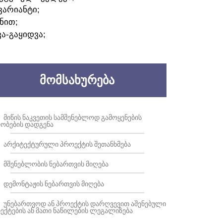
ᲕᲐᲠᲘᲐᲜᲢᲘ;
ᲜᲘᲗ;
ᲕᲐ-ᲒᲐᲧᲘᲓᲕᲐ;
ᲛᲝᲛᲡᲐᲮᲣᲠᲔᲑᲐ
ᲛᲘᲬᲘᲡ ᲜᲐᲙᲕᲔᲗᲘᲡ ᲡᲐᲛᲨᲔᲜᲔᲑᲚᲝᲓ ᲒᲐᲛᲝᲧᲔᲜᲔᲑᲘᲡ
ᲝᲑᲔᲑᲘᲡ ᲓᲐᲓᲒᲔᲜᲐ
ᲐᲠᲥᲘᲢᲔᲥᲢᲣᲠᲣᲚᲘ ᲞᲠᲝᲔᲥᲢᲘᲡ ᲨᲔᲗᲐᲜᲮᲛᲔᲑᲐ
ᲛᲨᲔᲜᲔᲑᲚᲝᲑᲘᲡ ᲜᲔᲑᲐᲠᲗᲕᲘᲡ ᲛᲘᲦᲔᲑᲐ
ᲓᲔᲛᲝᲜᲢᲐᲟᲘᲡ ᲜᲔᲑᲐᲠᲗᲕᲘᲡ ᲛᲘᲦᲔᲑᲐ
ᲣᲜᲔᲑᲐᲠᲗᲕᲝᲓ ᲐᲜ ᲞᲠᲝᲔᲥᲢᲘᲡ ᲓᲐᲠᲦᲕᲔᲕᲘᲗ ᲐᲨᲔᲜᲔᲑᲣᲚᲘ
ᲔᲥᲢᲔᲑᲘᲡ ᲐᲜ ᲛᲐᲗᲘ ᲜᲐᲬᲘᲚᲔᲑᲘᲡ ᲚᲔᲒᲐᲚᲘᲖᲔᲑᲐ