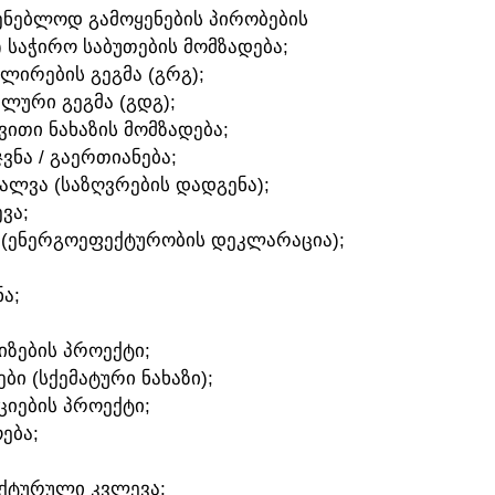
ᲛᲨᲔᲜᲔᲑᲚᲝᲓ ᲒᲐᲛᲝᲧᲔᲜᲔᲑᲘᲡ ᲞᲘᲠᲝᲑᲔᲑᲘᲡ
) ᲡᲐᲭᲘᲠᲝ ᲡᲐᲑᲣᲗᲔᲑᲘᲡ ᲛᲝᲛᲖᲐᲓᲔᲑᲐ;
ᲣᲚᲘᲠᲔᲑᲘᲡ ᲒᲔᲒᲛᲐ (ᲒᲠᲒ);
ᲐᲚᲣᲠᲘ ᲒᲔᲒᲛᲐ (ᲒᲓᲒ);
ᲛᲕᲘᲗᲘ ᲜᲐᲮᲐᲖᲘᲡ ᲛᲝᲛᲖᲐᲓᲔᲑᲐ;
ᲯᲕᲜᲐ / ᲒᲐᲔᲠᲗᲘᲐᲜᲔᲑᲐ;
ᲕᲐᲚᲕᲐ (ᲡᲐᲖᲦᲕᲠᲔᲑᲘᲡ ᲓᲐᲓᲒᲔᲜᲐ);
ᲕᲐ;
 (ᲔᲜᲔᲠᲒᲝᲔᲤᲔᲥᲢᲣᲠᲝᲑᲘᲡ ᲓᲔᲙᲚᲐᲠᲐᲪᲘᲐ);
Ა;
ᲘᲖᲔᲑᲘᲡ ᲞᲠᲝᲔᲥᲢᲘ;
ᲑᲘ (ᲡᲥᲔᲛᲐᲢᲣᲠᲘ ᲜᲐᲮᲐᲖᲘ);
ᲪᲘᲔᲑᲘᲡ ᲞᲠᲝᲔᲥᲢᲘ;
ᲔᲑᲐ;
ᲔᲥᲢᲣᲠᲣᲚᲘ ᲙᲕᲚᲔᲕᲐ;