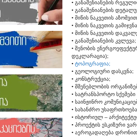
• ᲒᲐᲜᲐᲨᲔᲜᲘᲐᲜᲔᲑᲘᲡ ᲠᲔᲒᲣᲚᲘ
• ᲒᲐᲜᲐᲨᲔᲜᲘᲐᲜᲔᲑᲘᲡ ᲓᲔᲢᲐᲚᲣ
• ᲛᲘᲬᲘᲡ ᲜᲐᲙᲕᲔᲗᲘᲡ ᲐᲖᲝᲛᲕᲘᲗ
• ᲛᲘᲬᲘᲡ ᲜᲐᲙᲕᲔᲗᲘᲡ ᲒᲐᲛᲘᲯᲕᲜ
• ᲛᲘᲬᲘᲡ ᲜᲐᲙᲕᲔᲗᲘᲡ ᲓᲐᲙᲕᲐᲚ
• ᲒᲐᲜᲐᲨᲔᲜᲘᲐᲜᲔᲑᲘᲡ ᲙᲕᲚᲔᲕᲐ;
• ᲨᲔᲜᲝᲑᲘᲡ ᲔᲜᲔᲠᲒᲝᲔᲤᲔᲥᲢ
ᲓᲔᲙᲚᲐᲠᲐᲪᲘᲐ);
•
ᲢᲝᲞᲝᲒᲠᲐᲤᲘᲐ;
• ᲒᲔᲝᲚᲝᲒᲘᲣᲠᲘ ᲓᲐᲡᲙᲕᲜᲐ;
• ᲙᲝᲜᲡᲢᲠᲣᲥᲪᲘᲐ;
• ᲛᲨᲔᲜᲔᲑᲚᲝᲑᲘᲡ ᲝᲠᲒᲐᲜᲘᲖᲔ
• ᲡᲐᲢᲠᲐᲜᲡᲞᲝᲠᲢᲝ ᲡᲥᲔᲛᲔᲑᲘ 
• ᲡᲐᲘᲜᲟᲘᲜᲠᲝ ᲙᲝᲛᲣᲜᲘᲙᲐᲪᲘᲔ
• ᲡᲐᲮᲐᲜᲫᲠᲝ ᲣᲡᲐᲤᲠᲗᲮᲝᲔᲑᲐ
• ᲘᲡᲢᲝᲠᲘᲣᲚ – ᲐᲠᲥᲘᲢᲔᲥᲢ
• ᲞᲠᲝᲔᲥᲢᲘᲡ ᲔᲡᲙᲘᲖᲣᲠᲘ ᲕᲐᲠ
• ᲐᲔᲠᲝᲒᲐᲓᲐᲦᲔᲑᲐ ᲓᲠᲝᲜᲘᲗ