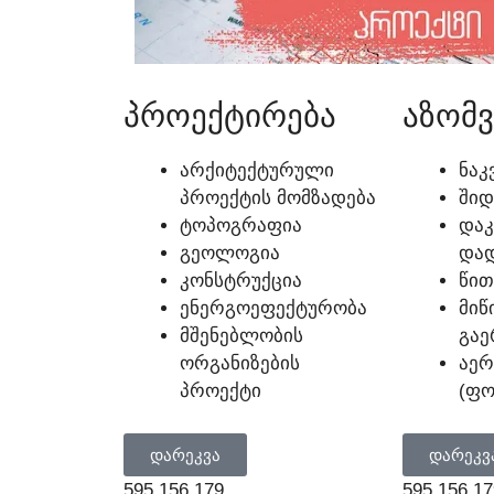
ᲞᲠᲝᲔᲥᲢᲘᲠᲔᲑᲐ
ᲐᲖᲝᲛᲕ
ᲐᲠᲥᲘᲢᲔᲥᲢᲣᲠᲣᲚᲘ
ᲜᲐᲙ
ᲞᲠᲝᲔᲥᲢᲘᲡ ᲛᲝᲛᲖᲐᲓᲔᲑᲐ
ᲨᲘᲓ
ᲢᲝᲞᲝᲒᲠᲐᲤᲘᲐ
ᲓᲐᲙ
ᲒᲔᲝᲚᲝᲒᲘᲐ
ᲓᲐᲓ
ᲙᲝᲜᲡᲢᲠᲣᲥᲪᲘᲐ
ᲬᲘᲗ
ᲔᲜᲔᲠᲒᲝᲔᲤᲔᲥᲢᲣᲠᲝᲑᲐ
ᲛᲘᲬ
ᲛᲨᲔᲜᲔᲑᲚᲝᲑᲘᲡ
ᲒᲐᲔ
ᲝᲠᲒᲐᲜᲘᲖᲔᲑᲘᲡ
ᲐᲔ
ᲞᲠᲝᲔᲥᲢᲘ
(ᲤᲝ
ᲓᲐᲠᲔᲙᲕᲐ
ᲓᲐᲠᲔᲙᲕ
595 156 179
595 156 17