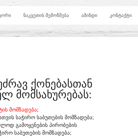
ᲢᲝᲠᲘ
ᲜᲐᲙᲕᲔᲗᲘᲡ ᲨᲔᲛᲝᲬᲛᲔᲑᲐ
ᲐᲛᲘᲜᲓᲘ
ᲙᲝᲜᲢᲐᲥᲢᲘ
ᲣᲫᲠᲐᲕ ᲥᲝᲜᲔᲑᲐᲡᲗᲐᲜ
Ლ ᲛᲝᲛᲡᲐᲮᲣᲠᲔᲑᲐᲡ:​
ᲘᲡ ᲛᲝᲛᲖᲐᲓᲔᲑᲐ
;
ᲡᲗᲕᲘᲡ ᲡᲐᲭᲘᲠᲝ ᲡᲐᲑᲣᲗᲔᲑᲘᲡ ᲛᲝᲛᲖᲐᲓᲔᲑᲐ;
ᲔᲑᲚᲝᲓ ᲒᲐᲛᲝᲧᲔᲜᲔᲑᲘᲡ ᲞᲘᲠᲝᲑᲔᲑᲘᲡ
ᲭᲘᲠᲝ ᲡᲐᲑᲣᲗᲔᲑᲘᲡ ᲛᲝᲛᲖᲐᲓᲔᲑᲐ;