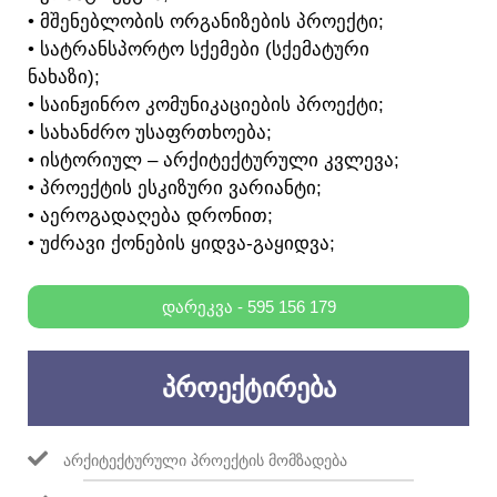
• ᲛᲨᲔᲜᲔᲑᲚᲝᲑᲘᲡ ᲝᲠᲒᲐᲜᲘᲖᲔᲑᲘᲡ ᲞᲠᲝᲔᲥᲢᲘ;
• ᲡᲐᲢᲠᲐᲜᲡᲞᲝᲠᲢᲝ ᲡᲥᲔᲛᲔᲑᲘ (ᲡᲥᲔᲛᲐᲢᲣᲠᲘ
ᲜᲐᲮᲐᲖᲘ);
• ᲡᲐᲘᲜᲟᲘᲜᲠᲝ ᲙᲝᲛᲣᲜᲘᲙᲐᲪᲘᲔᲑᲘᲡ ᲞᲠᲝᲔᲥᲢᲘ;
• ᲡᲐᲮᲐᲜᲫᲠᲝ ᲣᲡᲐᲤᲠᲗᲮᲝᲔᲑᲐ;
• ᲘᲡᲢᲝᲠᲘᲣᲚ – ᲐᲠᲥᲘᲢᲔᲥᲢᲣᲠᲣᲚᲘ ᲙᲕᲚᲔᲕᲐ;
• ᲞᲠᲝᲔᲥᲢᲘᲡ ᲔᲡᲙᲘᲖᲣᲠᲘ ᲕᲐᲠᲘᲐᲜᲢᲘ;
• ᲐᲔᲠᲝᲒᲐᲓᲐᲦᲔᲑᲐ ᲓᲠᲝᲜᲘᲗ;
• ᲣᲫᲠᲐᲕᲘ ᲥᲝᲜᲔᲑᲘᲡ ᲧᲘᲓᲕᲐ-ᲒᲐᲧᲘᲓᲕᲐ;
ᲓᲐᲠᲔᲙᲕᲐ - 595 156 179
ᲞᲠᲝᲔᲥᲢᲘᲠᲔᲑᲐ
ᲐᲠᲥᲘᲢᲔᲥᲢᲣᲠᲣᲚᲘ ᲞᲠᲝᲔᲥᲢᲘᲡ ᲛᲝᲛᲖᲐᲓᲔᲑᲐ