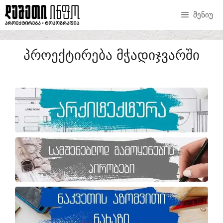
ᲛᲔᲜᲘᲣ
ᲞᲠᲝᲔᲥᲢᲘᲠᲔᲑᲐ ᲛᲭᲐᲓᲘᲯᲕᲐᲠᲨᲘ