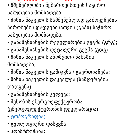
• ᲛᲨᲔᲜᲔᲑᲚᲝᲑᲘᲡ ᲜᲔᲑᲐᲠᲗᲕᲘᲡᲗᲕᲘᲡ ᲡᲐᲭᲘᲠᲝ
ᲡᲐᲑᲣᲗᲔᲑᲘᲡ ᲛᲝᲛᲖᲐᲓᲔᲑᲐ;
• ᲛᲘᲬᲘᲡ ᲜᲐᲙᲕᲔᲗᲘᲡ ᲡᲐᲛᲨᲔᲜᲔᲑᲚᲝᲓ ᲒᲐᲛᲝᲧᲔᲜᲔᲑᲘᲡ
ᲞᲘᲠᲝᲑᲔᲑᲘᲡ ᲓᲐᲓᲒᲔᲜᲘᲡᲐᲗᲕᲘᲡ (ᲒᲐᲞᲘ) ᲡᲐᲭᲘᲠᲝ
ᲡᲐᲑᲣᲗᲔᲑᲘᲡ ᲛᲝᲛᲖᲐᲓᲔᲑᲐ;
• ᲒᲐᲜᲐᲨᲔᲜᲘᲐᲜᲔᲑᲘᲡ ᲠᲔᲒᲣᲚᲘᲠᲔᲑᲘᲡ ᲒᲔᲒᲛᲐ (ᲒᲠᲒ);
• ᲒᲐᲜᲐᲨᲔᲜᲘᲐᲜᲔᲑᲘᲡ ᲓᲔᲢᲐᲚᲣᲠᲘ ᲒᲔᲒᲛᲐ (ᲒᲓᲒ);
• ᲛᲘᲬᲘᲡ ᲜᲐᲙᲕᲔᲗᲘᲡ ᲐᲖᲝᲛᲕᲘᲗᲘ ᲜᲐᲮᲐᲖᲘᲡ
ᲛᲝᲛᲖᲐᲓᲔᲑᲐ;
• ᲛᲘᲬᲘᲡ ᲜᲐᲙᲕᲔᲗᲘᲡ ᲒᲐᲛᲘᲯᲕᲜᲐ / ᲒᲐᲔᲠᲗᲘᲐᲜᲔᲑᲐ;
• ᲛᲘᲬᲘᲡ ᲜᲐᲙᲕᲔᲗᲘᲡ ᲓᲐᲙᲕᲐᲚᲕᲐ (ᲡᲐᲖᲦᲕᲠᲔᲑᲘᲡ
ᲓᲐᲓᲒᲔᲜᲐ);
• ᲒᲐᲜᲐᲨᲔᲜᲘᲐᲜᲔᲑᲘᲡ ᲙᲕᲚᲔᲕᲐ;
• ᲨᲔᲜᲝᲑᲘᲡ ᲔᲜᲔᲠᲒᲝᲔᲤᲔᲥᲢᲣᲠᲝᲑᲐ
(ᲔᲜᲔᲠᲒᲝᲔᲤᲔᲥᲢᲣᲠᲝᲑᲘᲡ ᲓᲔᲙᲚᲐᲠᲐᲪᲘᲐ);
•
ᲢᲝᲞᲝᲒᲠᲐᲤᲘᲐ;
• ᲒᲔᲝᲚᲝᲒᲘᲣᲠᲘ ᲓᲐᲡᲙᲕᲜᲐ;
• ᲙᲝᲜᲡᲢᲠᲣᲥᲪᲘᲐ;