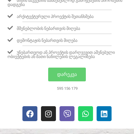
ᲛᲘᲬᲘᲡ ᲜᲐᲙᲕᲔᲗᲘᲡ ᲡᲐᲛᲨᲔᲜᲔᲑᲚᲝᲓ ᲒᲐᲛᲝᲧᲔᲜᲔᲑᲘᲡ ᲞᲘᲠᲝᲑᲔᲑᲘᲡ
ᲓᲐᲓᲒᲔᲜᲐ
ᲐᲠᲥᲘᲢᲔᲥᲢᲣᲠᲣᲚᲘ ᲞᲠᲝᲔᲥᲢᲘᲡ ᲨᲔᲗᲐᲜᲮᲛᲔᲑᲐ
ᲛᲨᲔᲜᲔᲑᲚᲝᲑᲘᲡ ᲜᲔᲑᲐᲠᲗᲕᲘᲡ ᲛᲘᲦᲔᲑᲐ
ᲓᲔᲛᲝᲜᲢᲐᲟᲘᲡ ᲜᲔᲑᲐᲠᲗᲕᲘᲡ ᲛᲘᲦᲔᲑᲐ
ᲣᲜᲔᲑᲐᲠᲗᲕᲝᲓ ᲐᲜ ᲞᲠᲝᲔᲥᲢᲘᲡ ᲓᲐᲠᲦᲕᲔᲕᲘᲗ ᲐᲨᲔᲜᲔᲑᲣᲚᲘ
ᲝᲑᲘᲔᲥᲢᲔᲑᲘᲡ ᲐᲜ ᲛᲐᲗᲘ ᲜᲐᲬᲘᲚᲔᲑᲘᲡ ᲚᲔᲒᲐᲚᲘᲖᲔᲑᲐ
ᲓᲐᲠᲔᲙᲕᲐ
595 156 179