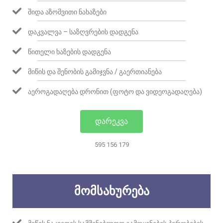
ᲨᲘᲓᲐ ᲐᲖᲝᲛᲕᲘᲗᲘ ᲜᲐᲮᲐᲖᲔᲑᲘ
ᲓᲐᲙᲕᲐᲚᲕᲐ – ᲡᲐᲖᲦᲕᲠᲔᲑᲘᲡ ᲓᲐᲓᲒᲔᲜᲐ
ᲬᲘᲗᲔᲚᲘ ᲮᲐᲖᲔᲑᲘᲡ ᲓᲐᲓᲒᲔᲜᲐ
ᲛᲘᲬᲘᲡ ᲓᲐ ᲨᲔᲜᲝᲑᲘᲡ ᲒᲐᲛᲘᲯᲕᲜᲐ / ᲒᲐᲔᲠᲗᲘᲐᲜᲔᲑᲐ
ᲐᲔᲠᲝᲒᲐᲓᲐᲦᲔᲑᲐ ᲓᲠᲝᲜᲘᲗ (ᲤᲝᲢᲝ ᲓᲐ ᲕᲘᲓᲔᲝᲒᲐᲓᲐᲦᲔᲑᲐ)
ᲓᲐᲠᲔᲙᲕᲐ
595 156 179
ᲛᲝᲛᲡᲐᲮᲣᲠᲔᲑᲐ