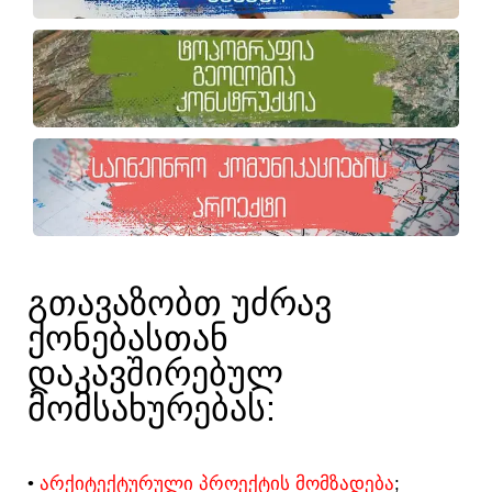
ᲒᲗᲐᲕᲐᲖᲝᲑᲗ ᲣᲫᲠᲐᲕ
ᲥᲝᲜᲔᲑᲐᲡᲗᲐᲜ
ᲓᲐᲙᲐᲕᲨᲘᲠᲔᲑᲣᲚ
ᲛᲝᲛᲡᲐᲮᲣᲠᲔᲑᲐᲡ:​
•
ᲐᲠᲥᲘᲢᲔᲥᲢᲣᲠᲣᲚᲘ ᲞᲠᲝᲔᲥᲢᲘᲡ ᲛᲝᲛᲖᲐᲓᲔᲑᲐ
;