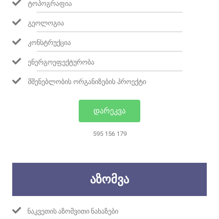
ᲢᲝᲞᲝᲒᲠᲐᲤᲘᲐ
ᲒᲔᲝᲚᲝᲒᲘᲐ
ᲙᲝᲜᲡᲢᲠᲣᲥᲪᲘᲐ
ᲔᲜᲔᲠᲒᲝᲔᲤᲔᲥᲢᲣᲠᲝᲑᲐ
ᲛᲨᲔᲜᲔᲑᲚᲝᲑᲘᲡ ᲝᲠᲒᲐᲜᲘᲖᲔᲑᲘᲡ ᲞᲠᲝᲔᲥᲢᲘ
ᲓᲐᲠᲔᲙᲕᲐ
595 156 179
ᲐᲖᲝᲛᲕᲐ
ᲜᲐᲙᲕᲔᲗᲘᲡ ᲐᲖᲝᲛᲕᲘᲗᲘ ᲜᲐᲮᲐᲖᲔᲑᲘ