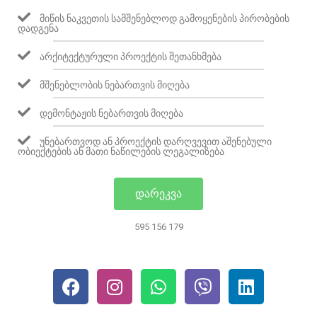
ᲛᲘᲬᲘᲡ ᲜᲐᲙᲕᲔᲗᲘᲡ ᲡᲐᲛᲨᲔᲜᲔᲑᲚᲝᲓ ᲒᲐᲛᲝᲧᲔᲜᲔᲑᲘᲡ ᲞᲘᲠᲝᲑᲔᲑᲘᲡ
ᲓᲐᲓᲒᲔᲜᲐ
ᲐᲠᲥᲘᲢᲔᲥᲢᲣᲠᲣᲚᲘ ᲞᲠᲝᲔᲥᲢᲘᲡ ᲨᲔᲗᲐᲜᲮᲛᲔᲑᲐ
ᲛᲨᲔᲜᲔᲑᲚᲝᲑᲘᲡ ᲜᲔᲑᲐᲠᲗᲕᲘᲡ ᲛᲘᲦᲔᲑᲐ
ᲓᲔᲛᲝᲜᲢᲐᲟᲘᲡ ᲜᲔᲑᲐᲠᲗᲕᲘᲡ ᲛᲘᲦᲔᲑᲐ
ᲣᲜᲔᲑᲐᲠᲗᲕᲝᲓ ᲐᲜ ᲞᲠᲝᲔᲥᲢᲘᲡ ᲓᲐᲠᲦᲕᲔᲕᲘᲗ ᲐᲨᲔᲜᲔᲑᲣᲚᲘ
ᲝᲑᲘᲔᲥᲢᲔᲑᲘᲡ ᲐᲜ ᲛᲐᲗᲘ ᲜᲐᲬᲘᲚᲔᲑᲘᲡ ᲚᲔᲒᲐᲚᲘᲖᲔᲑᲐ
ᲓᲐᲠᲔᲙᲕᲐ
595 156 179