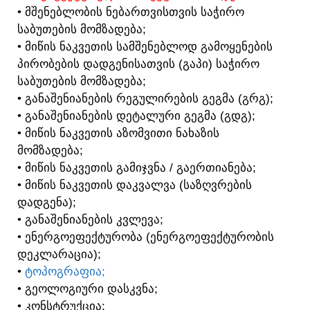
• ᲛᲨᲔᲜᲔᲑᲚᲝᲑᲘᲡ ᲜᲔᲑᲐᲠᲗᲕᲘᲡᲗᲕᲘᲡ ᲡᲐᲭᲘᲠᲝ
ᲡᲐᲑᲣᲗᲔᲑᲘᲡ ᲛᲝᲛᲖᲐᲓᲔᲑᲐ;
• ᲛᲘᲬᲘᲡ ᲜᲐᲙᲕᲔᲗᲘᲡ ᲡᲐᲛᲨᲔᲜᲔᲑᲚᲝᲓ ᲒᲐᲛᲝᲧᲔᲜᲔᲑᲘᲡ
ᲞᲘᲠᲝᲑᲔᲑᲘᲡ ᲓᲐᲓᲒᲔᲜᲘᲡᲐᲗᲕᲘᲡ (ᲒᲐᲞᲘ) ᲡᲐᲭᲘᲠᲝ
ᲡᲐᲑᲣᲗᲔᲑᲘᲡ ᲛᲝᲛᲖᲐᲓᲔᲑᲐ;
• ᲒᲐᲜᲐᲨᲔᲜᲘᲐᲜᲔᲑᲘᲡ ᲠᲔᲒᲣᲚᲘᲠᲔᲑᲘᲡ ᲒᲔᲒᲛᲐ (ᲒᲠᲒ);
• ᲒᲐᲜᲐᲨᲔᲜᲘᲐᲜᲔᲑᲘᲡ ᲓᲔᲢᲐᲚᲣᲠᲘ ᲒᲔᲒᲛᲐ (ᲒᲓᲒ);
• ᲛᲘᲬᲘᲡ ᲜᲐᲙᲕᲔᲗᲘᲡ ᲐᲖᲝᲛᲕᲘᲗᲘ ᲜᲐᲮᲐᲖᲘᲡ
ᲛᲝᲛᲖᲐᲓᲔᲑᲐ;
• ᲛᲘᲬᲘᲡ ᲜᲐᲙᲕᲔᲗᲘᲡ ᲒᲐᲛᲘᲯᲕᲜᲐ / ᲒᲐᲔᲠᲗᲘᲐᲜᲔᲑᲐ;
• ᲛᲘᲬᲘᲡ ᲜᲐᲙᲕᲔᲗᲘᲡ ᲓᲐᲙᲕᲐᲚᲕᲐ (ᲡᲐᲖᲦᲕᲠᲔᲑᲘᲡ
ᲓᲐᲓᲒᲔᲜᲐ);
• ᲒᲐᲜᲐᲨᲔᲜᲘᲐᲜᲔᲑᲘᲡ ᲙᲕᲚᲔᲕᲐ;
• ᲔᲜᲔᲠᲒᲝᲔᲤᲔᲥᲢᲣᲠᲝᲑᲐ (ᲔᲜᲔᲠᲒᲝᲔᲤᲔᲥᲢᲣᲠᲝᲑᲘᲡ
ᲓᲔᲙᲚᲐᲠᲐᲪᲘᲐ);
•
ᲢᲝᲞᲝᲒᲠᲐᲤᲘᲐ;
• ᲒᲔᲝᲚᲝᲒᲘᲣᲠᲘ ᲓᲐᲡᲙᲕᲜᲐ;
• ᲙᲝᲜᲡᲢᲠᲣᲥᲪᲘᲐ;