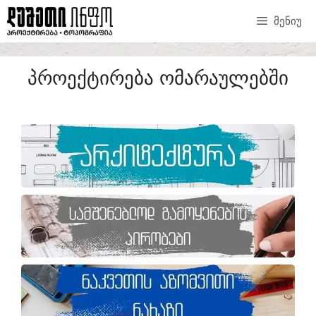
ᲛᲔᲜᲘᲣ
ᲞᲠᲝᲔᲥᲢᲘᲠᲔᲑᲐ ᲝᲛᲐᲠᲐᲣᲚᲔᲑᲨᲘ