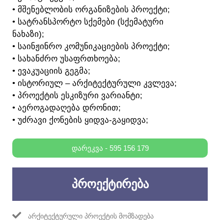
• ᲛᲨᲔᲜᲔᲑᲚᲝᲑᲘᲡ ᲝᲠᲒᲐᲜᲘᲖᲔᲑᲘᲡ ᲞᲠᲝᲔᲥᲢᲘ;
• ᲡᲐᲢᲠᲐᲜᲡᲞᲝᲠᲢᲝ ᲡᲥᲔᲛᲔᲑᲘ (ᲡᲥᲔᲛᲐᲢᲣᲠᲘ
ᲜᲐᲮᲐᲖᲘ);
• ᲡᲐᲘᲜᲟᲘᲜᲠᲝ ᲙᲝᲛᲣᲜᲘᲙᲐᲪᲘᲔᲑᲘᲡ ᲞᲠᲝᲔᲥᲢᲘ;
• ᲡᲐᲮᲐᲜᲫᲠᲝ ᲣᲡᲐᲤᲠᲗᲮᲝᲔᲑᲐ;
• ᲔᲕᲐᲙᲣᲐᲪᲘᲘᲡ ᲒᲔᲒᲛᲐ;
• ᲘᲡᲢᲝᲠᲘᲣᲚ – ᲐᲠᲥᲘᲢᲔᲥᲢᲣᲠᲣᲚᲘ ᲙᲕᲚᲔᲕᲐ;
• ᲞᲠᲝᲔᲥᲢᲘᲡ ᲔᲡᲙᲘᲖᲣᲠᲘ ᲕᲐᲠᲘᲐᲜᲢᲘ;
• ᲐᲔᲠᲝᲒᲐᲓᲐᲦᲔᲑᲐ ᲓᲠᲝᲜᲘᲗ;
• ᲣᲫᲠᲐᲕᲘ ᲥᲝᲜᲔᲑᲘᲡ ᲧᲘᲓᲕᲐ-ᲒᲐᲧᲘᲓᲕᲐ;
ᲓᲐᲠᲔᲙᲕᲐ - 595 156 179
ᲞᲠᲝᲔᲥᲢᲘᲠᲔᲑᲐ
ᲐᲠᲥᲘᲢᲔᲥᲢᲣᲠᲣᲚᲘ ᲞᲠᲝᲔᲥᲢᲘᲡ ᲛᲝᲛᲖᲐᲓᲔᲑᲐ