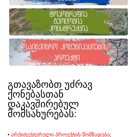
ᲒᲗᲐᲕᲐᲖᲝᲑᲗ ᲣᲫᲠᲐᲕ
ᲥᲝᲜᲔᲑᲐᲡᲗᲐᲜ
ᲓᲐᲙᲐᲕᲨᲘᲠᲔᲑᲣᲚ
ᲛᲝᲛᲡᲐᲮᲣᲠᲔᲑᲐᲡ:​
•
ᲐᲠᲥᲘᲢᲔᲥᲢᲣᲠᲣᲚᲘ ᲞᲠᲝᲔᲥᲢᲘᲡ ᲛᲝᲛᲖᲐᲓᲔᲑᲐ
;