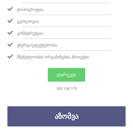
ᲢᲝᲞᲝᲒᲠᲐᲤᲘᲐ
ᲒᲔᲝᲚᲝᲒᲘᲐ
ᲙᲝᲜᲡᲢᲠᲣᲥᲪᲘᲐ
ᲔᲜᲔᲠᲒᲝᲔᲤᲔᲥᲢᲣᲠᲝᲑᲐ
ᲛᲨᲔᲜᲔᲑᲚᲝᲑᲘᲡ ᲝᲠᲒᲐᲜᲘᲖᲔᲑᲘᲡ ᲞᲠᲝᲔᲥᲢᲘ
ᲓᲐᲠᲔᲙᲕᲐ
595 156 179
ᲐᲖᲝᲛᲕᲐ