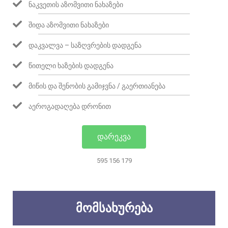
ᲜᲐᲙᲕᲔᲗᲘᲡ ᲐᲖᲝᲛᲕᲘᲗᲘ ᲜᲐᲮᲐᲖᲔᲑᲘ
ᲨᲘᲓᲐ ᲐᲖᲝᲛᲕᲘᲗᲘ ᲜᲐᲮᲐᲖᲔᲑᲘ
ᲓᲐᲙᲕᲐᲚᲕᲐ – ᲡᲐᲖᲦᲕᲠᲔᲑᲘᲡ ᲓᲐᲓᲒᲔᲜᲐ
ᲬᲘᲗᲔᲚᲘ ᲮᲐᲖᲔᲑᲘᲡ ᲓᲐᲓᲒᲔᲜᲐ
ᲛᲘᲬᲘᲡ ᲓᲐ ᲨᲔᲜᲝᲑᲘᲡ ᲒᲐᲛᲘᲯᲕᲜᲐ / ᲒᲐᲔᲠᲗᲘᲐᲜᲔᲑᲐ
ᲐᲔᲠᲝᲒᲐᲓᲐᲦᲔᲑᲐ ᲓᲠᲝᲜᲘᲗ
ᲓᲐᲠᲔᲙᲕᲐ
595 156 179
ᲛᲝᲛᲡᲐᲮᲣᲠᲔᲑᲐ