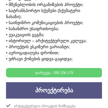
• ᲛᲨᲔᲜᲔᲑᲚᲝᲑᲘᲡ ᲝᲠᲒᲐᲜᲘᲖᲔᲑᲘᲡ ᲞᲠᲝᲔᲥᲢᲘ;
• ᲡᲐᲢᲠᲐᲜᲡᲞᲝᲠᲢᲝ ᲡᲥᲔᲛᲔᲑᲘ (ᲡᲥᲔᲛᲐᲢᲣᲠᲘ
ᲜᲐᲮᲐᲖᲘ);
• ᲡᲐᲘᲜᲟᲘᲜᲠᲝ ᲙᲝᲛᲣᲜᲘᲙᲐᲪᲘᲔᲑᲘᲡ ᲞᲠᲝᲔᲥᲢᲘ;
• ᲡᲐᲮᲐᲜᲫᲠᲝ ᲣᲡᲐᲤᲠᲗᲮᲝᲔᲑᲐ;
• ᲔᲕᲐᲙᲣᲐᲪᲘᲘᲡ ᲒᲔᲒᲛᲐ;
• ᲘᲡᲢᲝᲠᲘᲣᲚ – ᲐᲠᲥᲘᲢᲔᲥᲢᲣᲠᲣᲚᲘ ᲙᲕᲚᲔᲕᲐ;
• ᲞᲠᲝᲔᲥᲢᲘᲡ ᲔᲡᲙᲘᲖᲣᲠᲘ ᲕᲐᲠᲘᲐᲜᲢᲘ;
• ᲐᲔᲠᲝᲒᲐᲓᲐᲦᲔᲑᲐ ᲓᲠᲝᲜᲘᲗ;
• ᲣᲫᲠᲐᲕᲘ ᲥᲝᲜᲔᲑᲘᲡ ᲧᲘᲓᲕᲐ-ᲒᲐᲧᲘᲓᲕᲐ;
ᲓᲐᲠᲔᲙᲕᲐ - 595 156 179
ᲞᲠᲝᲔᲥᲢᲘᲠᲔᲑᲐ
ᲐᲠᲥᲘᲢᲔᲥᲢᲣᲠᲣᲚᲘ ᲞᲠᲝᲔᲥᲢᲘᲡ ᲛᲝᲛᲖᲐᲓᲔᲑᲐ