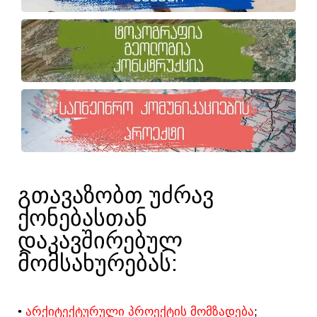
ᲒᲗᲐᲕᲐᲖᲝᲑᲗ ᲣᲫᲠᲐᲕ
ᲥᲝᲜᲔᲑᲐᲡᲗᲐᲜ
ᲓᲐᲙᲐᲕᲨᲘᲠᲔᲑᲣᲚ
ᲛᲝᲛᲡᲐᲮᲣᲠᲔᲑᲐᲡ:​
•
ᲐᲠᲥᲘᲢᲔᲥᲢᲣᲠᲣᲚᲘ ᲞᲠᲝᲔᲥᲢᲘᲡ ᲛᲝᲛᲖᲐᲓᲔᲑᲐ
;