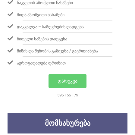
ᲜᲐᲙᲕᲔᲗᲘᲡ ᲐᲖᲝᲛᲕᲘᲗᲘ ᲜᲐᲮᲐᲖᲔᲑᲘ
ᲨᲘᲓᲐ ᲐᲖᲝᲛᲕᲘᲗᲘ ᲜᲐᲮᲐᲖᲔᲑᲘ
ᲓᲐᲙᲕᲐᲚᲕᲐ – ᲡᲐᲖᲦᲕᲠᲔᲑᲘᲡ ᲓᲐᲓᲒᲔᲜᲐ
ᲬᲘᲗᲔᲚᲘ ᲮᲐᲖᲔᲑᲘᲡ ᲓᲐᲓᲒᲔᲜᲐ
ᲛᲘᲬᲘᲡ ᲓᲐ ᲨᲔᲜᲝᲑᲘᲡ ᲒᲐᲛᲘᲯᲕᲜᲐ / ᲒᲐᲔᲠᲗᲘᲐᲜᲔᲑᲐ
ᲐᲔᲠᲝᲒᲐᲓᲐᲦᲔᲑᲐ ᲓᲠᲝᲜᲘᲗ
ᲓᲐᲠᲔᲙᲕᲐ
595 156 179
ᲛᲝᲛᲡᲐᲮᲣᲠᲔᲑᲐ