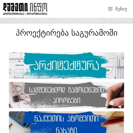
ᲛᲔᲜᲘᲣ
ᲞᲠᲝᲔᲥᲢᲘᲠᲔᲑᲐ ᲡᲐᲒᲣᲠᲐᲛᲝᲨᲘ