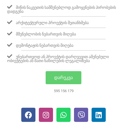
ᲛᲘᲬᲘᲡ ᲜᲐᲙᲕᲔᲗᲘᲡ ᲡᲐᲛᲨᲔᲜᲔᲑᲚᲝᲓ ᲒᲐᲛᲝᲧᲔᲜᲔᲑᲘᲡ ᲞᲘᲠᲝᲑᲔᲑᲘᲡ
ᲓᲐᲓᲒᲔᲜᲐ
ᲐᲠᲥᲘᲢᲔᲥᲢᲣᲠᲣᲚᲘ ᲞᲠᲝᲔᲥᲢᲘᲡ ᲨᲔᲗᲐᲜᲮᲛᲔᲑᲐ
ᲛᲨᲔᲜᲔᲑᲚᲝᲑᲘᲡ ᲜᲔᲑᲐᲠᲗᲕᲘᲡ ᲛᲘᲦᲔᲑᲐ
ᲓᲔᲛᲝᲜᲢᲐᲟᲘᲡ ᲜᲔᲑᲐᲠᲗᲕᲘᲡ ᲛᲘᲦᲔᲑᲐ
ᲣᲜᲔᲑᲐᲠᲗᲕᲝᲓ ᲐᲜ ᲞᲠᲝᲔᲥᲢᲘᲡ ᲓᲐᲠᲦᲕᲔᲕᲘᲗ ᲐᲨᲔᲜᲔᲑᲣᲚᲘ
ᲝᲑᲘᲔᲥᲢᲔᲑᲘᲡ ᲐᲜ ᲛᲐᲗᲘ ᲜᲐᲬᲘᲚᲔᲑᲘᲡ ᲚᲔᲒᲐᲚᲘᲖᲔᲑᲐ
ᲓᲐᲠᲔᲙᲕᲐ
595 156 179