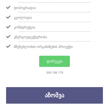
ᲢᲝᲞᲝᲒᲠᲐᲤᲘᲐ
ᲒᲔᲝᲚᲝᲒᲘᲐ
ᲙᲝᲜᲡᲢᲠᲣᲥᲪᲘᲐ
ᲔᲜᲔᲠᲒᲝᲔᲤᲔᲥᲢᲣᲠᲝᲑᲐ
ᲛᲨᲔᲜᲔᲑᲚᲝᲑᲘᲡ ᲝᲠᲒᲐᲜᲘᲖᲔᲑᲘᲡ ᲞᲠᲝᲔᲥᲢᲘ
ᲓᲐᲠᲔᲙᲕᲐ
595 156 179
ᲐᲖᲝᲛᲕᲐ