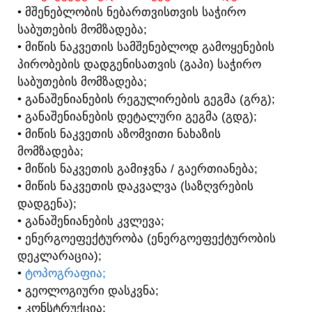
• ᲛᲨᲔᲜᲔᲑᲚᲝᲑᲘᲡ ᲜᲔᲑᲐᲠᲗᲕᲘᲡᲗᲕᲘᲡ ᲡᲐᲭᲘᲠᲝ
ᲡᲐᲑᲣᲗᲔᲑᲘᲡ ᲛᲝᲛᲖᲐᲓᲔᲑᲐ;
• ᲛᲘᲬᲘᲡ ᲜᲐᲙᲕᲔᲗᲘᲡ ᲡᲐᲛᲨᲔᲜᲔᲑᲚᲝᲓ ᲒᲐᲛᲝᲧᲔᲜᲔᲑᲘᲡ
ᲞᲘᲠᲝᲑᲔᲑᲘᲡ ᲓᲐᲓᲒᲔᲜᲘᲡᲐᲗᲕᲘᲡ (ᲒᲐᲞᲘ) ᲡᲐᲭᲘᲠᲝ
ᲡᲐᲑᲣᲗᲔᲑᲘᲡ ᲛᲝᲛᲖᲐᲓᲔᲑᲐ;
• ᲒᲐᲜᲐᲨᲔᲜᲘᲐᲜᲔᲑᲘᲡ ᲠᲔᲒᲣᲚᲘᲠᲔᲑᲘᲡ ᲒᲔᲒᲛᲐ (ᲒᲠᲒ);
• ᲒᲐᲜᲐᲨᲔᲜᲘᲐᲜᲔᲑᲘᲡ ᲓᲔᲢᲐᲚᲣᲠᲘ ᲒᲔᲒᲛᲐ (ᲒᲓᲒ);
• ᲛᲘᲬᲘᲡ ᲜᲐᲙᲕᲔᲗᲘᲡ ᲐᲖᲝᲛᲕᲘᲗᲘ ᲜᲐᲮᲐᲖᲘᲡ
ᲛᲝᲛᲖᲐᲓᲔᲑᲐ;
• ᲛᲘᲬᲘᲡ ᲜᲐᲙᲕᲔᲗᲘᲡ ᲒᲐᲛᲘᲯᲕᲜᲐ / ᲒᲐᲔᲠᲗᲘᲐᲜᲔᲑᲐ;
• ᲛᲘᲬᲘᲡ ᲜᲐᲙᲕᲔᲗᲘᲡ ᲓᲐᲙᲕᲐᲚᲕᲐ (ᲡᲐᲖᲦᲕᲠᲔᲑᲘᲡ
ᲓᲐᲓᲒᲔᲜᲐ);
• ᲒᲐᲜᲐᲨᲔᲜᲘᲐᲜᲔᲑᲘᲡ ᲙᲕᲚᲔᲕᲐ;
• ᲔᲜᲔᲠᲒᲝᲔᲤᲔᲥᲢᲣᲠᲝᲑᲐ (ᲔᲜᲔᲠᲒᲝᲔᲤᲔᲥᲢᲣᲠᲝᲑᲘᲡ
ᲓᲔᲙᲚᲐᲠᲐᲪᲘᲐ);
•
ᲢᲝᲞᲝᲒᲠᲐᲤᲘᲐ;
• ᲒᲔᲝᲚᲝᲒᲘᲣᲠᲘ ᲓᲐᲡᲙᲕᲜᲐ;
• ᲙᲝᲜᲡᲢᲠᲣᲥᲪᲘᲐ;