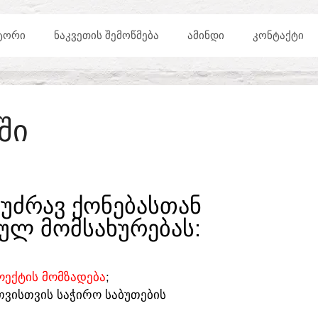
ᲢᲝᲠᲘ
ᲜᲐᲙᲕᲔᲗᲘᲡ ᲨᲔᲛᲝᲬᲛᲔᲑᲐ
ᲐᲛᲘᲜᲓᲘ
ᲙᲝᲜᲢᲐᲥᲢᲘ
ᲨᲘ
ᲣᲫᲠᲐᲕ ᲥᲝᲜᲔᲑᲐᲡᲗᲐᲜ
ᲣᲚ ᲛᲝᲛᲡᲐᲮᲣᲠᲔᲑᲐᲡ:​
ᲔᲥᲢᲘᲡ ᲛᲝᲛᲖᲐᲓᲔᲑᲐ
;
ᲗᲕᲘᲡᲗᲕᲘᲡ ᲡᲐᲭᲘᲠᲝ ᲡᲐᲑᲣᲗᲔᲑᲘᲡ