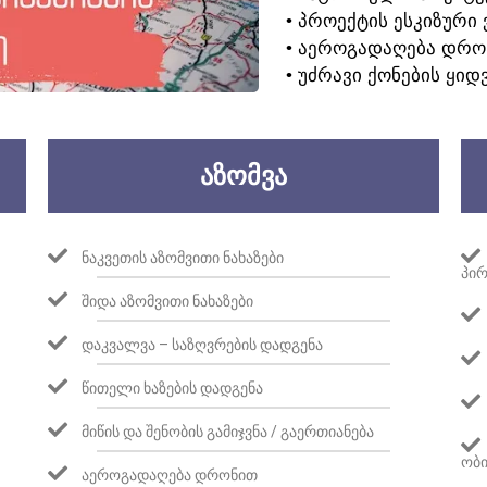
• ᲞᲠᲝᲔᲥᲢᲘᲡ ᲔᲡᲙᲘᲖᲣᲠᲘ 
• ᲐᲔᲠᲝᲒᲐᲓᲐᲦᲔᲑᲐ ᲓᲠᲝ
• ᲣᲫᲠᲐᲕᲘ ᲥᲝᲜᲔᲑᲘᲡ ᲧᲘᲓ
ᲐᲖᲝᲛᲕᲐ
ᲜᲐᲙᲕᲔᲗᲘᲡ ᲐᲖᲝᲛᲕᲘᲗᲘ ᲜᲐᲮᲐᲖᲔᲑᲘ
ᲞᲘᲠ
ᲨᲘᲓᲐ ᲐᲖᲝᲛᲕᲘᲗᲘ ᲜᲐᲮᲐᲖᲔᲑᲘ
ᲓᲐᲙᲕᲐᲚᲕᲐ – ᲡᲐᲖᲦᲕᲠᲔᲑᲘᲡ ᲓᲐᲓᲒᲔᲜᲐ
ᲬᲘᲗᲔᲚᲘ ᲮᲐᲖᲔᲑᲘᲡ ᲓᲐᲓᲒᲔᲜᲐ
ᲛᲘᲬᲘᲡ ᲓᲐ ᲨᲔᲜᲝᲑᲘᲡ ᲒᲐᲛᲘᲯᲕᲜᲐ / ᲒᲐᲔᲠᲗᲘᲐᲜᲔᲑᲐ
ᲝᲑᲘ
ᲐᲔᲠᲝᲒᲐᲓᲐᲦᲔᲑᲐ ᲓᲠᲝᲜᲘᲗ