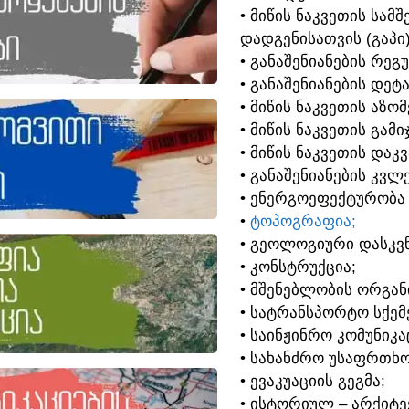
• ᲛᲘᲬᲘᲡ ᲜᲐᲙᲕᲔᲗᲘᲡ ᲡᲐ
ᲓᲐᲓᲒᲔᲜᲘᲡᲐᲗᲕᲘᲡ (ᲒᲐᲞᲘ
• ᲒᲐᲜᲐᲨᲔᲜᲘᲐᲜᲔᲑᲘᲡ ᲠᲔᲒ
• ᲒᲐᲜᲐᲨᲔᲜᲘᲐᲜᲔᲑᲘᲡ ᲓᲔᲢ
• ᲛᲘᲬᲘᲡ ᲜᲐᲙᲕᲔᲗᲘᲡ ᲐᲖᲝ
• ᲛᲘᲬᲘᲡ ᲜᲐᲙᲕᲔᲗᲘᲡ ᲒᲐᲛᲘ
• ᲛᲘᲬᲘᲡ ᲜᲐᲙᲕᲔᲗᲘᲡ ᲓᲐᲙ
• ᲒᲐᲜᲐᲨᲔᲜᲘᲐᲜᲔᲑᲘᲡ ᲙᲕᲚᲔ
• ᲔᲜᲔᲠᲒᲝᲔᲤᲔᲥᲢᲣᲠᲝᲑᲐ
•
ᲢᲝᲞᲝᲒᲠᲐᲤᲘᲐ;
• ᲒᲔᲝᲚᲝᲒᲘᲣᲠᲘ ᲓᲐᲡᲙᲕᲜ
• ᲙᲝᲜᲡᲢᲠᲣᲥᲪᲘᲐ;
• ᲛᲨᲔᲜᲔᲑᲚᲝᲑᲘᲡ ᲝᲠᲒᲐᲜ
• ᲡᲐᲢᲠᲐᲜᲡᲞᲝᲠᲢᲝ ᲡᲥᲔᲛᲔ
• ᲡᲐᲘᲜᲟᲘᲜᲠᲝ ᲙᲝᲛᲣᲜᲘᲙᲐ
• ᲡᲐᲮᲐᲜᲫᲠᲝ ᲣᲡᲐᲤᲠᲗᲮᲝ
• ᲔᲕᲐᲙᲣᲐᲪᲘᲘᲡ ᲒᲔᲒᲛᲐ;
• ᲘᲡᲢᲝᲠᲘᲣᲚ – ᲐᲠᲥᲘᲢ