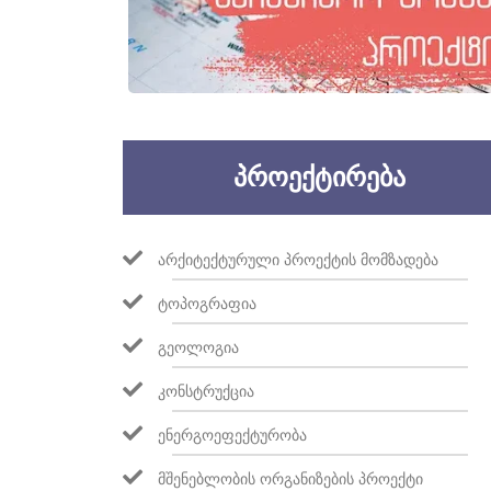
ᲞᲠᲝᲔᲥᲢᲘᲠᲔᲑᲐ
ᲐᲠᲥᲘᲢᲔᲥᲢᲣᲠᲣᲚᲘ ᲞᲠᲝᲔᲥᲢᲘᲡ ᲛᲝᲛᲖᲐᲓᲔᲑᲐ
ᲢᲝᲞᲝᲒᲠᲐᲤᲘᲐ
ᲒᲔᲝᲚᲝᲒᲘᲐ
ᲙᲝᲜᲡᲢᲠᲣᲥᲪᲘᲐ
ᲔᲜᲔᲠᲒᲝᲔᲤᲔᲥᲢᲣᲠᲝᲑᲐ
ᲛᲨᲔᲜᲔᲑᲚᲝᲑᲘᲡ ᲝᲠᲒᲐᲜᲘᲖᲔᲑᲘᲡ ᲞᲠᲝᲔᲥᲢᲘ