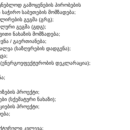
ᲛᲨᲔᲜᲔᲑᲚᲝᲓ ᲒᲐᲛᲝᲧᲔᲜᲔᲑᲘᲡ ᲞᲘᲠᲝᲑᲔᲑᲘᲡ
) ᲡᲐᲭᲘᲠᲝ ᲡᲐᲑᲣᲗᲔᲑᲘᲡ ᲛᲝᲛᲖᲐᲓᲔᲑᲐ;
ᲣᲚᲘᲠᲔᲑᲘᲡ ᲒᲔᲒᲛᲐ (ᲒᲠᲒ);
ᲐᲚᲣᲠᲘ ᲒᲔᲒᲛᲐ (ᲒᲓᲒ);
ᲛᲕᲘᲗᲘ ᲜᲐᲮᲐᲖᲘᲡ ᲛᲝᲛᲖᲐᲓᲔᲑᲐ;
ᲯᲕᲜᲐ / ᲒᲐᲔᲠᲗᲘᲐᲜᲔᲑᲐ;
ᲕᲐᲚᲕᲐ (ᲡᲐᲖᲦᲕᲠᲔᲑᲘᲡ ᲓᲐᲓᲒᲔᲜᲐ);
ᲕᲐ;
 (ᲔᲜᲔᲠᲒᲝᲔᲤᲔᲥᲢᲣᲠᲝᲑᲘᲡ ᲓᲔᲙᲚᲐᲠᲐᲪᲘᲐ);
Ა;
ᲘᲖᲔᲑᲘᲡ ᲞᲠᲝᲔᲥᲢᲘ;
ᲑᲘ (ᲡᲥᲔᲛᲐᲢᲣᲠᲘ ᲜᲐᲮᲐᲖᲘ);
ᲪᲘᲔᲑᲘᲡ ᲞᲠᲝᲔᲥᲢᲘ;
ᲔᲑᲐ;
ᲔᲥᲢᲣᲠᲣᲚᲘ ᲙᲕᲚᲔᲕᲐ;