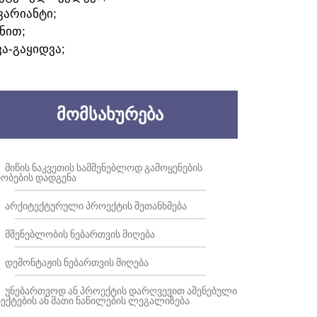
ᲕᲐᲠᲘᲐᲜᲢᲘ;
ᲜᲘᲗ;
ᲕᲐ-ᲒᲐᲧᲘᲓᲕᲐ;
ᲛᲝᲛᲡᲐᲮᲣᲠᲔᲑᲐ
ᲛᲘᲬᲘᲡ ᲜᲐᲙᲕᲔᲗᲘᲡ ᲡᲐᲛᲨᲔᲜᲔᲑᲚᲝᲓ ᲒᲐᲛᲝᲧᲔᲜᲔᲑᲘᲡ
ᲝᲑᲔᲑᲘᲡ ᲓᲐᲓᲒᲔᲜᲐ
ᲐᲠᲥᲘᲢᲔᲥᲢᲣᲠᲣᲚᲘ ᲞᲠᲝᲔᲥᲢᲘᲡ ᲨᲔᲗᲐᲜᲮᲛᲔᲑᲐ
ᲛᲨᲔᲜᲔᲑᲚᲝᲑᲘᲡ ᲜᲔᲑᲐᲠᲗᲕᲘᲡ ᲛᲘᲦᲔᲑᲐ
ᲓᲔᲛᲝᲜᲢᲐᲟᲘᲡ ᲜᲔᲑᲐᲠᲗᲕᲘᲡ ᲛᲘᲦᲔᲑᲐ
ᲣᲜᲔᲑᲐᲠᲗᲕᲝᲓ ᲐᲜ ᲞᲠᲝᲔᲥᲢᲘᲡ ᲓᲐᲠᲦᲕᲔᲕᲘᲗ ᲐᲨᲔᲜᲔᲑᲣᲚᲘ
ᲔᲥᲢᲔᲑᲘᲡ ᲐᲜ ᲛᲐᲗᲘ ᲜᲐᲬᲘᲚᲔᲑᲘᲡ ᲚᲔᲒᲐᲚᲘᲖᲔᲑᲐ