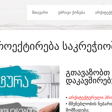
ᲛᲗᲐᲕᲐᲠᲘ
ᲣᲫᲠᲐᲕᲘ ᲥᲝᲜᲔᲑᲐ
ᲐᲠᲥᲘᲢᲔᲥ
ᲠᲝᲔᲥᲢᲘᲠᲔᲑᲐ ᲡᲐᲙᲠᲔᲭᲘᲝ
ᲒᲗᲐᲕᲐᲖᲝᲑᲗ 
ᲓᲐᲙᲐᲕᲨᲘᲠᲔᲑ
•
ᲐᲠᲥᲘᲢᲔᲥᲢᲣᲠᲣᲚᲘ ᲞᲠᲝ
• ᲛᲨᲔᲜᲔᲑᲚᲝᲑᲘᲡ ᲜᲔᲑᲐᲠ
ᲛᲝᲛᲖᲐᲓᲔᲑᲐ;