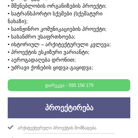
• ᲛᲨᲔᲜᲔᲑᲚᲝᲑᲘᲡ ᲝᲠᲒᲐᲜᲘᲖᲔᲑᲘᲡ ᲞᲠᲝᲔᲥᲢᲘ;
• ᲡᲐᲢᲠᲐᲜᲡᲞᲝᲠᲢᲝ ᲡᲥᲔᲛᲔᲑᲘ (ᲡᲥᲔᲛᲐᲢᲣᲠᲘ
ᲜᲐᲮᲐᲖᲘ);
• ᲡᲐᲘᲜᲟᲘᲜᲠᲝ ᲙᲝᲛᲣᲜᲘᲙᲐᲪᲘᲔᲑᲘᲡ ᲞᲠᲝᲔᲥᲢᲘ;
• ᲡᲐᲮᲐᲜᲫᲠᲝ ᲣᲡᲐᲤᲠᲗᲮᲝᲔᲑᲐ;
• ᲘᲡᲢᲝᲠᲘᲣᲚ – ᲐᲠᲥᲘᲢᲔᲥᲢᲣᲠᲣᲚᲘ ᲙᲕᲚᲔᲕᲐ;
• ᲞᲠᲝᲔᲥᲢᲘᲡ ᲔᲡᲙᲘᲖᲣᲠᲘ ᲕᲐᲠᲘᲐᲜᲢᲘ;
• ᲐᲔᲠᲝᲒᲐᲓᲐᲦᲔᲑᲐ ᲓᲠᲝᲜᲘᲗ;
• ᲣᲫᲠᲐᲕᲘ ᲥᲝᲜᲔᲑᲘᲡ ᲧᲘᲓᲕᲐ-ᲒᲐᲧᲘᲓᲕᲐ;
ᲓᲐᲠᲔᲙᲕᲐ - 595 156 179
ᲞᲠᲝᲔᲥᲢᲘᲠᲔᲑᲐ
ᲐᲠᲥᲘᲢᲔᲥᲢᲣᲠᲣᲚᲘ ᲞᲠᲝᲔᲥᲢᲘᲡ ᲛᲝᲛᲖᲐᲓᲔᲑᲐ