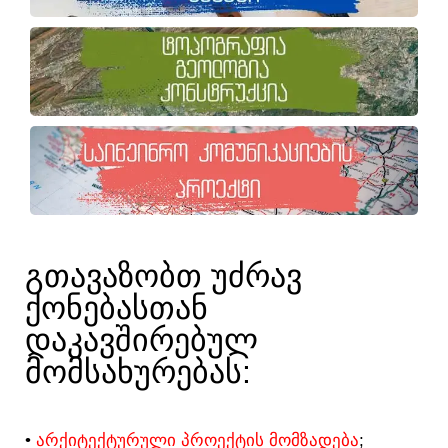
ᲒᲗᲐᲕᲐᲖᲝᲑᲗ ᲣᲫᲠᲐᲕ
ᲥᲝᲜᲔᲑᲐᲡᲗᲐᲜ
ᲓᲐᲙᲐᲕᲨᲘᲠᲔᲑᲣᲚ
ᲛᲝᲛᲡᲐᲮᲣᲠᲔᲑᲐᲡ:​
•
ᲐᲠᲥᲘᲢᲔᲥᲢᲣᲠᲣᲚᲘ ᲞᲠᲝᲔᲥᲢᲘᲡ ᲛᲝᲛᲖᲐᲓᲔᲑᲐ
;