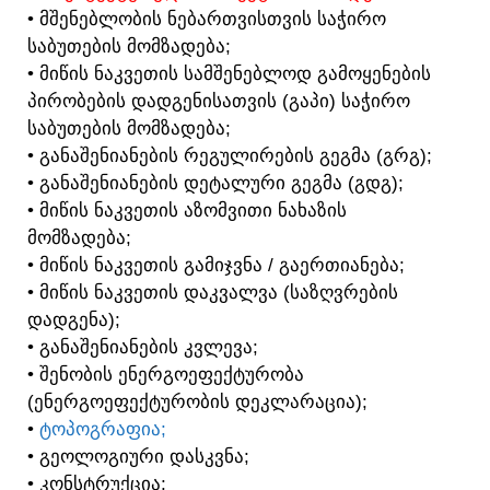
• ᲛᲨᲔᲜᲔᲑᲚᲝᲑᲘᲡ ᲜᲔᲑᲐᲠᲗᲕᲘᲡᲗᲕᲘᲡ ᲡᲐᲭᲘᲠᲝ
ᲡᲐᲑᲣᲗᲔᲑᲘᲡ ᲛᲝᲛᲖᲐᲓᲔᲑᲐ;
• ᲛᲘᲬᲘᲡ ᲜᲐᲙᲕᲔᲗᲘᲡ ᲡᲐᲛᲨᲔᲜᲔᲑᲚᲝᲓ ᲒᲐᲛᲝᲧᲔᲜᲔᲑᲘᲡ
ᲞᲘᲠᲝᲑᲔᲑᲘᲡ ᲓᲐᲓᲒᲔᲜᲘᲡᲐᲗᲕᲘᲡ (ᲒᲐᲞᲘ) ᲡᲐᲭᲘᲠᲝ
ᲡᲐᲑᲣᲗᲔᲑᲘᲡ ᲛᲝᲛᲖᲐᲓᲔᲑᲐ;
• ᲒᲐᲜᲐᲨᲔᲜᲘᲐᲜᲔᲑᲘᲡ ᲠᲔᲒᲣᲚᲘᲠᲔᲑᲘᲡ ᲒᲔᲒᲛᲐ (ᲒᲠᲒ);
• ᲒᲐᲜᲐᲨᲔᲜᲘᲐᲜᲔᲑᲘᲡ ᲓᲔᲢᲐᲚᲣᲠᲘ ᲒᲔᲒᲛᲐ (ᲒᲓᲒ);
• ᲛᲘᲬᲘᲡ ᲜᲐᲙᲕᲔᲗᲘᲡ ᲐᲖᲝᲛᲕᲘᲗᲘ ᲜᲐᲮᲐᲖᲘᲡ
ᲛᲝᲛᲖᲐᲓᲔᲑᲐ;
• ᲛᲘᲬᲘᲡ ᲜᲐᲙᲕᲔᲗᲘᲡ ᲒᲐᲛᲘᲯᲕᲜᲐ / ᲒᲐᲔᲠᲗᲘᲐᲜᲔᲑᲐ;
• ᲛᲘᲬᲘᲡ ᲜᲐᲙᲕᲔᲗᲘᲡ ᲓᲐᲙᲕᲐᲚᲕᲐ (ᲡᲐᲖᲦᲕᲠᲔᲑᲘᲡ
ᲓᲐᲓᲒᲔᲜᲐ);
• ᲒᲐᲜᲐᲨᲔᲜᲘᲐᲜᲔᲑᲘᲡ ᲙᲕᲚᲔᲕᲐ;
• ᲨᲔᲜᲝᲑᲘᲡ ᲔᲜᲔᲠᲒᲝᲔᲤᲔᲥᲢᲣᲠᲝᲑᲐ
(ᲔᲜᲔᲠᲒᲝᲔᲤᲔᲥᲢᲣᲠᲝᲑᲘᲡ ᲓᲔᲙᲚᲐᲠᲐᲪᲘᲐ);
•
ᲢᲝᲞᲝᲒᲠᲐᲤᲘᲐ;
• ᲒᲔᲝᲚᲝᲒᲘᲣᲠᲘ ᲓᲐᲡᲙᲕᲜᲐ;
• ᲙᲝᲜᲡᲢᲠᲣᲥᲪᲘᲐ;