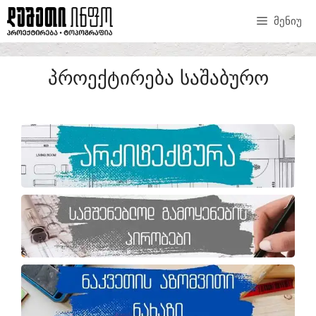
ᲛᲔᲜᲘᲣ
ᲞᲠᲝᲔᲥᲢᲘᲠᲔᲑᲐ ᲡᲐᲨᲐᲑᲣᲠᲝ