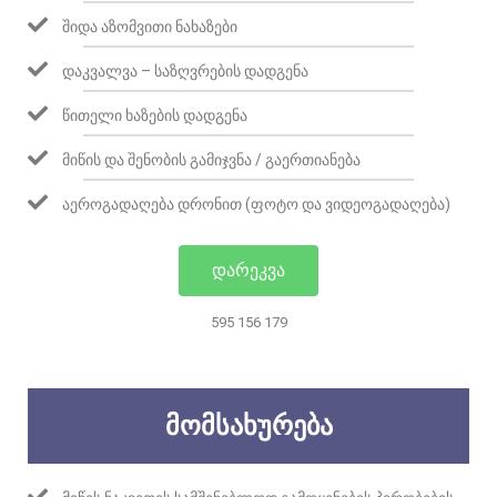
ᲨᲘᲓᲐ ᲐᲖᲝᲛᲕᲘᲗᲘ ᲜᲐᲮᲐᲖᲔᲑᲘ
ᲓᲐᲙᲕᲐᲚᲕᲐ – ᲡᲐᲖᲦᲕᲠᲔᲑᲘᲡ ᲓᲐᲓᲒᲔᲜᲐ
ᲬᲘᲗᲔᲚᲘ ᲮᲐᲖᲔᲑᲘᲡ ᲓᲐᲓᲒᲔᲜᲐ
ᲛᲘᲬᲘᲡ ᲓᲐ ᲨᲔᲜᲝᲑᲘᲡ ᲒᲐᲛᲘᲯᲕᲜᲐ / ᲒᲐᲔᲠᲗᲘᲐᲜᲔᲑᲐ
ᲐᲔᲠᲝᲒᲐᲓᲐᲦᲔᲑᲐ ᲓᲠᲝᲜᲘᲗ (ᲤᲝᲢᲝ ᲓᲐ ᲕᲘᲓᲔᲝᲒᲐᲓᲐᲦᲔᲑᲐ)
ᲓᲐᲠᲔᲙᲕᲐ
595 156 179
ᲛᲝᲛᲡᲐᲮᲣᲠᲔᲑᲐ