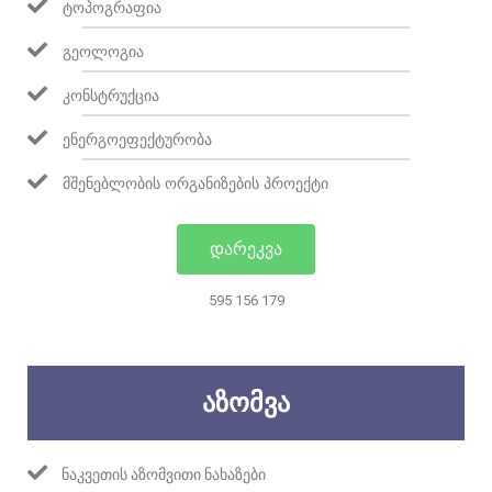
ᲢᲝᲞᲝᲒᲠᲐᲤᲘᲐ
ᲒᲔᲝᲚᲝᲒᲘᲐ
ᲙᲝᲜᲡᲢᲠᲣᲥᲪᲘᲐ
ᲔᲜᲔᲠᲒᲝᲔᲤᲔᲥᲢᲣᲠᲝᲑᲐ
ᲛᲨᲔᲜᲔᲑᲚᲝᲑᲘᲡ ᲝᲠᲒᲐᲜᲘᲖᲔᲑᲘᲡ ᲞᲠᲝᲔᲥᲢᲘ
ᲓᲐᲠᲔᲙᲕᲐ
595 156 179
ᲐᲖᲝᲛᲕᲐ
ᲜᲐᲙᲕᲔᲗᲘᲡ ᲐᲖᲝᲛᲕᲘᲗᲘ ᲜᲐᲮᲐᲖᲔᲑᲘ