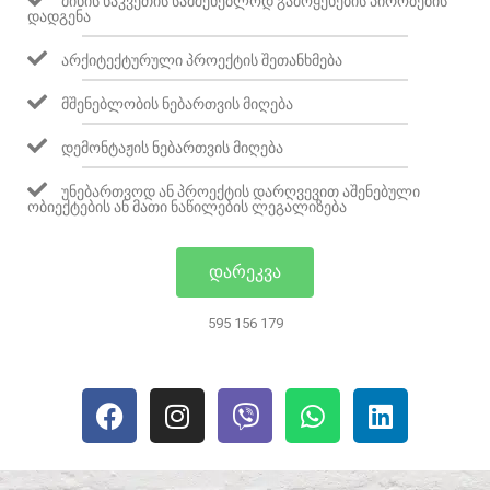
ᲛᲘᲬᲘᲡ ᲜᲐᲙᲕᲔᲗᲘᲡ ᲡᲐᲛᲨᲔᲜᲔᲑᲚᲝᲓ ᲒᲐᲛᲝᲧᲔᲜᲔᲑᲘᲡ ᲞᲘᲠᲝᲑᲔᲑᲘᲡ
ᲓᲐᲓᲒᲔᲜᲐ
ᲐᲠᲥᲘᲢᲔᲥᲢᲣᲠᲣᲚᲘ ᲞᲠᲝᲔᲥᲢᲘᲡ ᲨᲔᲗᲐᲜᲮᲛᲔᲑᲐ
ᲛᲨᲔᲜᲔᲑᲚᲝᲑᲘᲡ ᲜᲔᲑᲐᲠᲗᲕᲘᲡ ᲛᲘᲦᲔᲑᲐ
ᲓᲔᲛᲝᲜᲢᲐᲟᲘᲡ ᲜᲔᲑᲐᲠᲗᲕᲘᲡ ᲛᲘᲦᲔᲑᲐ
ᲣᲜᲔᲑᲐᲠᲗᲕᲝᲓ ᲐᲜ ᲞᲠᲝᲔᲥᲢᲘᲡ ᲓᲐᲠᲦᲕᲔᲕᲘᲗ ᲐᲨᲔᲜᲔᲑᲣᲚᲘ
ᲝᲑᲘᲔᲥᲢᲔᲑᲘᲡ ᲐᲜ ᲛᲐᲗᲘ ᲜᲐᲬᲘᲚᲔᲑᲘᲡ ᲚᲔᲒᲐᲚᲘᲖᲔᲑᲐ
ᲓᲐᲠᲔᲙᲕᲐ
595 156 179