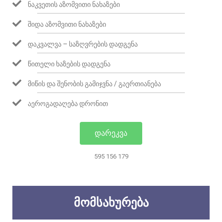
ᲜᲐᲙᲕᲔᲗᲘᲡ ᲐᲖᲝᲛᲕᲘᲗᲘ ᲜᲐᲮᲐᲖᲔᲑᲘ
ᲨᲘᲓᲐ ᲐᲖᲝᲛᲕᲘᲗᲘ ᲜᲐᲮᲐᲖᲔᲑᲘ
ᲓᲐᲙᲕᲐᲚᲕᲐ – ᲡᲐᲖᲦᲕᲠᲔᲑᲘᲡ ᲓᲐᲓᲒᲔᲜᲐ
ᲬᲘᲗᲔᲚᲘ ᲮᲐᲖᲔᲑᲘᲡ ᲓᲐᲓᲒᲔᲜᲐ
ᲛᲘᲬᲘᲡ ᲓᲐ ᲨᲔᲜᲝᲑᲘᲡ ᲒᲐᲛᲘᲯᲕᲜᲐ / ᲒᲐᲔᲠᲗᲘᲐᲜᲔᲑᲐ
ᲐᲔᲠᲝᲒᲐᲓᲐᲦᲔᲑᲐ ᲓᲠᲝᲜᲘᲗ
ᲓᲐᲠᲔᲙᲕᲐ
595 156 179
ᲛᲝᲛᲡᲐᲮᲣᲠᲔᲑᲐ