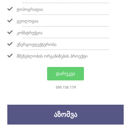
ᲢᲝᲞᲝᲒᲠᲐᲤᲘᲐ
ᲒᲔᲝᲚᲝᲒᲘᲐ
ᲙᲝᲜᲡᲢᲠᲣᲥᲪᲘᲐ
ᲔᲜᲔᲠᲒᲝᲔᲤᲔᲥᲢᲣᲠᲝᲑᲐ
ᲛᲨᲔᲜᲔᲑᲚᲝᲑᲘᲡ ᲝᲠᲒᲐᲜᲘᲖᲔᲑᲘᲡ ᲞᲠᲝᲔᲥᲢᲘ
ᲓᲐᲠᲔᲙᲕᲐ
595 156 179
ᲐᲖᲝᲛᲕᲐ