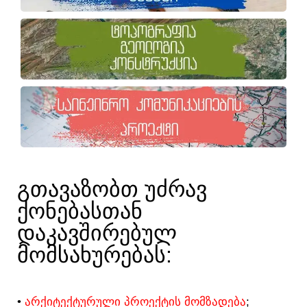
ᲒᲗᲐᲕᲐᲖᲝᲑᲗ ᲣᲫᲠᲐᲕ
ᲥᲝᲜᲔᲑᲐᲡᲗᲐᲜ
ᲓᲐᲙᲐᲕᲨᲘᲠᲔᲑᲣᲚ
ᲛᲝᲛᲡᲐᲮᲣᲠᲔᲑᲐᲡ:​
•
ᲐᲠᲥᲘᲢᲔᲥᲢᲣᲠᲣᲚᲘ ᲞᲠᲝᲔᲥᲢᲘᲡ ᲛᲝᲛᲖᲐᲓᲔᲑᲐ
;