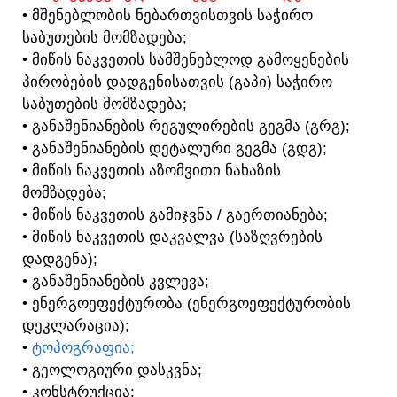
• ᲛᲨᲔᲜᲔᲑᲚᲝᲑᲘᲡ ᲜᲔᲑᲐᲠᲗᲕᲘᲡᲗᲕᲘᲡ ᲡᲐᲭᲘᲠᲝ
ᲡᲐᲑᲣᲗᲔᲑᲘᲡ ᲛᲝᲛᲖᲐᲓᲔᲑᲐ;
• ᲛᲘᲬᲘᲡ ᲜᲐᲙᲕᲔᲗᲘᲡ ᲡᲐᲛᲨᲔᲜᲔᲑᲚᲝᲓ ᲒᲐᲛᲝᲧᲔᲜᲔᲑᲘᲡ
ᲞᲘᲠᲝᲑᲔᲑᲘᲡ ᲓᲐᲓᲒᲔᲜᲘᲡᲐᲗᲕᲘᲡ (ᲒᲐᲞᲘ) ᲡᲐᲭᲘᲠᲝ
ᲡᲐᲑᲣᲗᲔᲑᲘᲡ ᲛᲝᲛᲖᲐᲓᲔᲑᲐ;
• ᲒᲐᲜᲐᲨᲔᲜᲘᲐᲜᲔᲑᲘᲡ ᲠᲔᲒᲣᲚᲘᲠᲔᲑᲘᲡ ᲒᲔᲒᲛᲐ (ᲒᲠᲒ);
• ᲒᲐᲜᲐᲨᲔᲜᲘᲐᲜᲔᲑᲘᲡ ᲓᲔᲢᲐᲚᲣᲠᲘ ᲒᲔᲒᲛᲐ (ᲒᲓᲒ);
• ᲛᲘᲬᲘᲡ ᲜᲐᲙᲕᲔᲗᲘᲡ ᲐᲖᲝᲛᲕᲘᲗᲘ ᲜᲐᲮᲐᲖᲘᲡ
ᲛᲝᲛᲖᲐᲓᲔᲑᲐ;
• ᲛᲘᲬᲘᲡ ᲜᲐᲙᲕᲔᲗᲘᲡ ᲒᲐᲛᲘᲯᲕᲜᲐ / ᲒᲐᲔᲠᲗᲘᲐᲜᲔᲑᲐ;
• ᲛᲘᲬᲘᲡ ᲜᲐᲙᲕᲔᲗᲘᲡ ᲓᲐᲙᲕᲐᲚᲕᲐ (ᲡᲐᲖᲦᲕᲠᲔᲑᲘᲡ
ᲓᲐᲓᲒᲔᲜᲐ);
• ᲒᲐᲜᲐᲨᲔᲜᲘᲐᲜᲔᲑᲘᲡ ᲙᲕᲚᲔᲕᲐ;
• ᲔᲜᲔᲠᲒᲝᲔᲤᲔᲥᲢᲣᲠᲝᲑᲐ (ᲔᲜᲔᲠᲒᲝᲔᲤᲔᲥᲢᲣᲠᲝᲑᲘᲡ
ᲓᲔᲙᲚᲐᲠᲐᲪᲘᲐ);
•
ᲢᲝᲞᲝᲒᲠᲐᲤᲘᲐ;
• ᲒᲔᲝᲚᲝᲒᲘᲣᲠᲘ ᲓᲐᲡᲙᲕᲜᲐ;
• ᲙᲝᲜᲡᲢᲠᲣᲥᲪᲘᲐ;