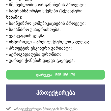
• ᲛᲨᲔᲜᲔᲑᲚᲝᲑᲘᲡ ᲝᲠᲒᲐᲜᲘᲖᲔᲑᲘᲡ ᲞᲠᲝᲔᲥᲢᲘ;
• ᲡᲐᲢᲠᲐᲜᲡᲞᲝᲠᲢᲝ ᲡᲥᲔᲛᲔᲑᲘ (ᲡᲥᲔᲛᲐᲢᲣᲠᲘ
ᲜᲐᲮᲐᲖᲘ);
• ᲡᲐᲘᲜᲟᲘᲜᲠᲝ ᲙᲝᲛᲣᲜᲘᲙᲐᲪᲘᲔᲑᲘᲡ ᲞᲠᲝᲔᲥᲢᲘ;
• ᲡᲐᲮᲐᲜᲫᲠᲝ ᲣᲡᲐᲤᲠᲗᲮᲝᲔᲑᲐ;
• ᲔᲕᲐᲙᲣᲐᲪᲘᲘᲡ ᲒᲔᲒᲛᲐ;
• ᲘᲡᲢᲝᲠᲘᲣᲚ – ᲐᲠᲥᲘᲢᲔᲥᲢᲣᲠᲣᲚᲘ ᲙᲕᲚᲔᲕᲐ;
• ᲞᲠᲝᲔᲥᲢᲘᲡ ᲔᲡᲙᲘᲖᲣᲠᲘ ᲕᲐᲠᲘᲐᲜᲢᲘ;
• ᲐᲔᲠᲝᲒᲐᲓᲐᲦᲔᲑᲐ ᲓᲠᲝᲜᲘᲗ;
• ᲣᲫᲠᲐᲕᲘ ᲥᲝᲜᲔᲑᲘᲡ ᲧᲘᲓᲕᲐ-ᲒᲐᲧᲘᲓᲕᲐ;
ᲓᲐᲠᲔᲙᲕᲐ - 595 156 179
ᲞᲠᲝᲔᲥᲢᲘᲠᲔᲑᲐ
ᲐᲠᲥᲘᲢᲔᲥᲢᲣᲠᲣᲚᲘ ᲞᲠᲝᲔᲥᲢᲘᲡ ᲛᲝᲛᲖᲐᲓᲔᲑᲐ