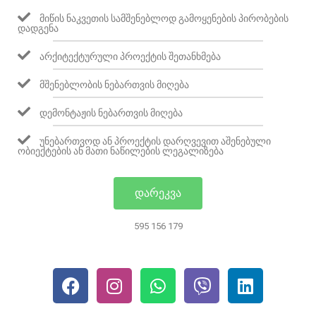
ᲛᲘᲬᲘᲡ ᲜᲐᲙᲕᲔᲗᲘᲡ ᲡᲐᲛᲨᲔᲜᲔᲑᲚᲝᲓ ᲒᲐᲛᲝᲧᲔᲜᲔᲑᲘᲡ ᲞᲘᲠᲝᲑᲔᲑᲘᲡ
ᲓᲐᲓᲒᲔᲜᲐ
ᲐᲠᲥᲘᲢᲔᲥᲢᲣᲠᲣᲚᲘ ᲞᲠᲝᲔᲥᲢᲘᲡ ᲨᲔᲗᲐᲜᲮᲛᲔᲑᲐ
ᲛᲨᲔᲜᲔᲑᲚᲝᲑᲘᲡ ᲜᲔᲑᲐᲠᲗᲕᲘᲡ ᲛᲘᲦᲔᲑᲐ
ᲓᲔᲛᲝᲜᲢᲐᲟᲘᲡ ᲜᲔᲑᲐᲠᲗᲕᲘᲡ ᲛᲘᲦᲔᲑᲐ
ᲣᲜᲔᲑᲐᲠᲗᲕᲝᲓ ᲐᲜ ᲞᲠᲝᲔᲥᲢᲘᲡ ᲓᲐᲠᲦᲕᲔᲕᲘᲗ ᲐᲨᲔᲜᲔᲑᲣᲚᲘ
ᲝᲑᲘᲔᲥᲢᲔᲑᲘᲡ ᲐᲜ ᲛᲐᲗᲘ ᲜᲐᲬᲘᲚᲔᲑᲘᲡ ᲚᲔᲒᲐᲚᲘᲖᲔᲑᲐ
ᲓᲐᲠᲔᲙᲕᲐ
595 156 179