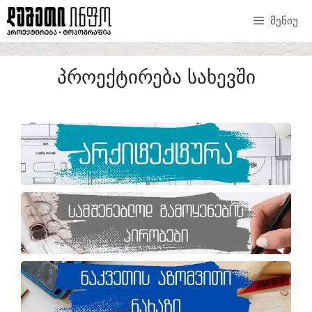
ᲛᲔᲜᲘᲣ
ᲞᲠᲝᲔᲥᲢᲘᲠᲔᲑᲐ ᲡᲐᲮᲔᲕᲨᲘ