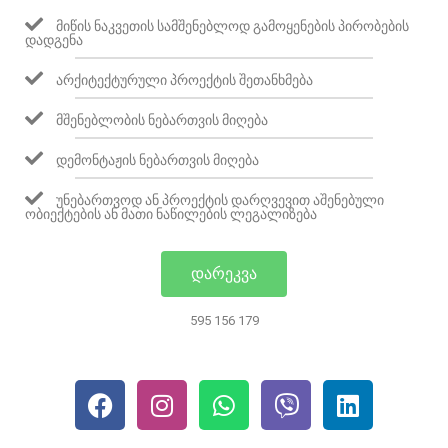
ᲛᲘᲬᲘᲡ ᲜᲐᲙᲕᲔᲗᲘᲡ ᲡᲐᲛᲨᲔᲜᲔᲑᲚᲝᲓ ᲒᲐᲛᲝᲧᲔᲜᲔᲑᲘᲡ ᲞᲘᲠᲝᲑᲔᲑᲘᲡ
ᲓᲐᲓᲒᲔᲜᲐ
ᲐᲠᲥᲘᲢᲔᲥᲢᲣᲠᲣᲚᲘ ᲞᲠᲝᲔᲥᲢᲘᲡ ᲨᲔᲗᲐᲜᲮᲛᲔᲑᲐ
ᲛᲨᲔᲜᲔᲑᲚᲝᲑᲘᲡ ᲜᲔᲑᲐᲠᲗᲕᲘᲡ ᲛᲘᲦᲔᲑᲐ
ᲓᲔᲛᲝᲜᲢᲐᲟᲘᲡ ᲜᲔᲑᲐᲠᲗᲕᲘᲡ ᲛᲘᲦᲔᲑᲐ
ᲣᲜᲔᲑᲐᲠᲗᲕᲝᲓ ᲐᲜ ᲞᲠᲝᲔᲥᲢᲘᲡ ᲓᲐᲠᲦᲕᲔᲕᲘᲗ ᲐᲨᲔᲜᲔᲑᲣᲚᲘ
ᲝᲑᲘᲔᲥᲢᲔᲑᲘᲡ ᲐᲜ ᲛᲐᲗᲘ ᲜᲐᲬᲘᲚᲔᲑᲘᲡ ᲚᲔᲒᲐᲚᲘᲖᲔᲑᲐ
ᲓᲐᲠᲔᲙᲕᲐ
595 156 179