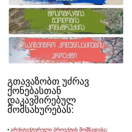
ᲒᲗᲐᲕᲐᲖᲝᲑᲗ ᲣᲫᲠᲐᲕ
ᲥᲝᲜᲔᲑᲐᲡᲗᲐᲜ
ᲓᲐᲙᲐᲕᲨᲘᲠᲔᲑᲣᲚ
ᲛᲝᲛᲡᲐᲮᲣᲠᲔᲑᲐᲡ:​
•
ᲐᲠᲥᲘᲢᲔᲥᲢᲣᲠᲣᲚᲘ ᲞᲠᲝᲔᲥᲢᲘᲡ ᲛᲝᲛᲖᲐᲓᲔᲑᲐ
;