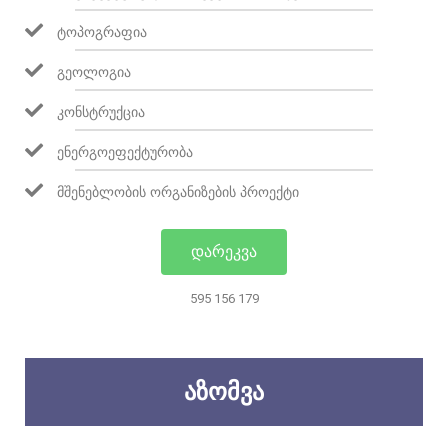
ᲢᲝᲞᲝᲒᲠᲐᲤᲘᲐ
ᲒᲔᲝᲚᲝᲒᲘᲐ
ᲙᲝᲜᲡᲢᲠᲣᲥᲪᲘᲐ
ᲔᲜᲔᲠᲒᲝᲔᲤᲔᲥᲢᲣᲠᲝᲑᲐ
ᲛᲨᲔᲜᲔᲑᲚᲝᲑᲘᲡ ᲝᲠᲒᲐᲜᲘᲖᲔᲑᲘᲡ ᲞᲠᲝᲔᲥᲢᲘ
ᲓᲐᲠᲔᲙᲕᲐ
595 156 179
ᲐᲖᲝᲛᲕᲐ