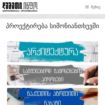
ᲛᲔᲜᲘᲣ
ᲞᲠᲝᲔᲥᲢᲘᲠᲔᲑᲐ ᲡᲘᲛᲝᲜᲘᲐᲜᲗᲮᲔᲕᲨᲘ