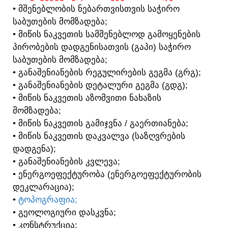
• ᲛᲨᲔᲜᲔᲑᲚᲝᲑᲘᲡ ᲜᲔᲑᲐᲠᲗᲕᲘᲡᲗᲕᲘᲡ ᲡᲐᲭᲘᲠᲝ
ᲡᲐᲑᲣᲗᲔᲑᲘᲡ ᲛᲝᲛᲖᲐᲓᲔᲑᲐ;
• ᲛᲘᲬᲘᲡ ᲜᲐᲙᲕᲔᲗᲘᲡ ᲡᲐᲛᲨᲔᲜᲔᲑᲚᲝᲓ ᲒᲐᲛᲝᲧᲔᲜᲔᲑᲘᲡ
ᲞᲘᲠᲝᲑᲔᲑᲘᲡ ᲓᲐᲓᲒᲔᲜᲘᲡᲐᲗᲕᲘᲡ (ᲒᲐᲞᲘ) ᲡᲐᲭᲘᲠᲝ
ᲡᲐᲑᲣᲗᲔᲑᲘᲡ ᲛᲝᲛᲖᲐᲓᲔᲑᲐ;
• ᲒᲐᲜᲐᲨᲔᲜᲘᲐᲜᲔᲑᲘᲡ ᲠᲔᲒᲣᲚᲘᲠᲔᲑᲘᲡ ᲒᲔᲒᲛᲐ (ᲒᲠᲒ);
• ᲒᲐᲜᲐᲨᲔᲜᲘᲐᲜᲔᲑᲘᲡ ᲓᲔᲢᲐᲚᲣᲠᲘ ᲒᲔᲒᲛᲐ (ᲒᲓᲒ);
• ᲛᲘᲬᲘᲡ ᲜᲐᲙᲕᲔᲗᲘᲡ ᲐᲖᲝᲛᲕᲘᲗᲘ ᲜᲐᲮᲐᲖᲘᲡ
ᲛᲝᲛᲖᲐᲓᲔᲑᲐ;
• ᲛᲘᲬᲘᲡ ᲜᲐᲙᲕᲔᲗᲘᲡ ᲒᲐᲛᲘᲯᲕᲜᲐ / ᲒᲐᲔᲠᲗᲘᲐᲜᲔᲑᲐ;
• ᲛᲘᲬᲘᲡ ᲜᲐᲙᲕᲔᲗᲘᲡ ᲓᲐᲙᲕᲐᲚᲕᲐ (ᲡᲐᲖᲦᲕᲠᲔᲑᲘᲡ
ᲓᲐᲓᲒᲔᲜᲐ);
• ᲒᲐᲜᲐᲨᲔᲜᲘᲐᲜᲔᲑᲘᲡ ᲙᲕᲚᲔᲕᲐ;
• ᲔᲜᲔᲠᲒᲝᲔᲤᲔᲥᲢᲣᲠᲝᲑᲐ (ᲔᲜᲔᲠᲒᲝᲔᲤᲔᲥᲢᲣᲠᲝᲑᲘᲡ
ᲓᲔᲙᲚᲐᲠᲐᲪᲘᲐ);
•
ᲢᲝᲞᲝᲒᲠᲐᲤᲘᲐ;
• ᲒᲔᲝᲚᲝᲒᲘᲣᲠᲘ ᲓᲐᲡᲙᲕᲜᲐ;
• ᲙᲝᲜᲡᲢᲠᲣᲥᲪᲘᲐ;