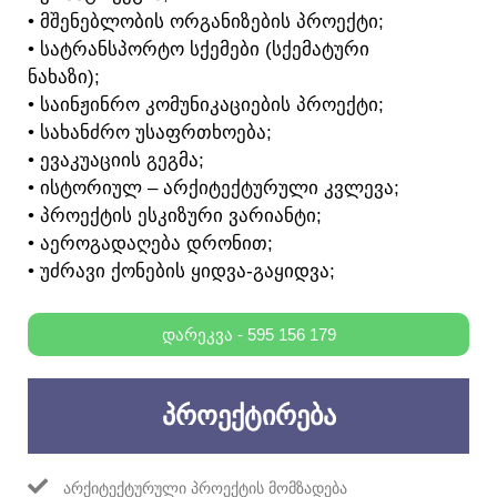
• ᲛᲨᲔᲜᲔᲑᲚᲝᲑᲘᲡ ᲝᲠᲒᲐᲜᲘᲖᲔᲑᲘᲡ ᲞᲠᲝᲔᲥᲢᲘ;
• ᲡᲐᲢᲠᲐᲜᲡᲞᲝᲠᲢᲝ ᲡᲥᲔᲛᲔᲑᲘ (ᲡᲥᲔᲛᲐᲢᲣᲠᲘ
ᲜᲐᲮᲐᲖᲘ);
• ᲡᲐᲘᲜᲟᲘᲜᲠᲝ ᲙᲝᲛᲣᲜᲘᲙᲐᲪᲘᲔᲑᲘᲡ ᲞᲠᲝᲔᲥᲢᲘ;
• ᲡᲐᲮᲐᲜᲫᲠᲝ ᲣᲡᲐᲤᲠᲗᲮᲝᲔᲑᲐ;
• ᲔᲕᲐᲙᲣᲐᲪᲘᲘᲡ ᲒᲔᲒᲛᲐ;
• ᲘᲡᲢᲝᲠᲘᲣᲚ – ᲐᲠᲥᲘᲢᲔᲥᲢᲣᲠᲣᲚᲘ ᲙᲕᲚᲔᲕᲐ;
• ᲞᲠᲝᲔᲥᲢᲘᲡ ᲔᲡᲙᲘᲖᲣᲠᲘ ᲕᲐᲠᲘᲐᲜᲢᲘ;
• ᲐᲔᲠᲝᲒᲐᲓᲐᲦᲔᲑᲐ ᲓᲠᲝᲜᲘᲗ;
• ᲣᲫᲠᲐᲕᲘ ᲥᲝᲜᲔᲑᲘᲡ ᲧᲘᲓᲕᲐ-ᲒᲐᲧᲘᲓᲕᲐ;
ᲓᲐᲠᲔᲙᲕᲐ - 595 156 179
ᲞᲠᲝᲔᲥᲢᲘᲠᲔᲑᲐ
ᲐᲠᲥᲘᲢᲔᲥᲢᲣᲠᲣᲚᲘ ᲞᲠᲝᲔᲥᲢᲘᲡ ᲛᲝᲛᲖᲐᲓᲔᲑᲐ