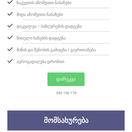
ᲜᲐᲙᲕᲔᲗᲘᲡ ᲐᲖᲝᲛᲕᲘᲗᲘ ᲜᲐᲮᲐᲖᲔᲑᲘ
ᲨᲘᲓᲐ ᲐᲖᲝᲛᲕᲘᲗᲘ ᲜᲐᲮᲐᲖᲔᲑᲘ
ᲓᲐᲙᲕᲐᲚᲕᲐ – ᲡᲐᲖᲦᲕᲠᲔᲑᲘᲡ ᲓᲐᲓᲒᲔᲜᲐ
ᲬᲘᲗᲔᲚᲘ ᲮᲐᲖᲔᲑᲘᲡ ᲓᲐᲓᲒᲔᲜᲐ
ᲛᲘᲬᲘᲡ ᲓᲐ ᲨᲔᲜᲝᲑᲘᲡ ᲒᲐᲛᲘᲯᲕᲜᲐ / ᲒᲐᲔᲠᲗᲘᲐᲜᲔᲑᲐ
ᲐᲔᲠᲝᲒᲐᲓᲐᲦᲔᲑᲐ ᲓᲠᲝᲜᲘᲗ
ᲓᲐᲠᲔᲙᲕᲐ
595 156 179
ᲛᲝᲛᲡᲐᲮᲣᲠᲔᲑᲐ