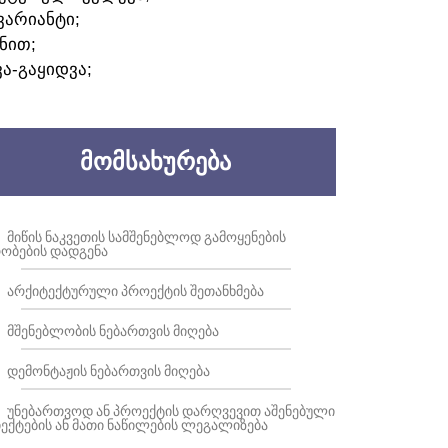
ᲕᲐᲠᲘᲐᲜᲢᲘ;
ᲜᲘᲗ;
ᲕᲐ-ᲒᲐᲧᲘᲓᲕᲐ;
ᲛᲝᲛᲡᲐᲮᲣᲠᲔᲑᲐ
ᲛᲘᲬᲘᲡ ᲜᲐᲙᲕᲔᲗᲘᲡ ᲡᲐᲛᲨᲔᲜᲔᲑᲚᲝᲓ ᲒᲐᲛᲝᲧᲔᲜᲔᲑᲘᲡ
ᲝᲑᲔᲑᲘᲡ ᲓᲐᲓᲒᲔᲜᲐ
ᲐᲠᲥᲘᲢᲔᲥᲢᲣᲠᲣᲚᲘ ᲞᲠᲝᲔᲥᲢᲘᲡ ᲨᲔᲗᲐᲜᲮᲛᲔᲑᲐ
ᲛᲨᲔᲜᲔᲑᲚᲝᲑᲘᲡ ᲜᲔᲑᲐᲠᲗᲕᲘᲡ ᲛᲘᲦᲔᲑᲐ
ᲓᲔᲛᲝᲜᲢᲐᲟᲘᲡ ᲜᲔᲑᲐᲠᲗᲕᲘᲡ ᲛᲘᲦᲔᲑᲐ
ᲣᲜᲔᲑᲐᲠᲗᲕᲝᲓ ᲐᲜ ᲞᲠᲝᲔᲥᲢᲘᲡ ᲓᲐᲠᲦᲕᲔᲕᲘᲗ ᲐᲨᲔᲜᲔᲑᲣᲚᲘ
ᲔᲥᲢᲔᲑᲘᲡ ᲐᲜ ᲛᲐᲗᲘ ᲜᲐᲬᲘᲚᲔᲑᲘᲡ ᲚᲔᲒᲐᲚᲘᲖᲔᲑᲐ