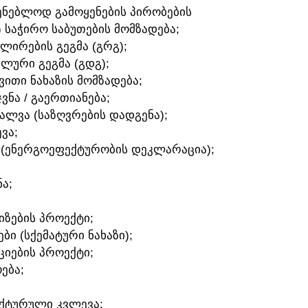
ᲛᲨᲔᲜᲔᲑᲚᲝᲓ ᲒᲐᲛᲝᲧᲔᲜᲔᲑᲘᲡ ᲞᲘᲠᲝᲑᲔᲑᲘᲡ
) ᲡᲐᲭᲘᲠᲝ ᲡᲐᲑᲣᲗᲔᲑᲘᲡ ᲛᲝᲛᲖᲐᲓᲔᲑᲐ;
ᲣᲚᲘᲠᲔᲑᲘᲡ ᲒᲔᲒᲛᲐ (ᲒᲠᲒ);
ᲐᲚᲣᲠᲘ ᲒᲔᲒᲛᲐ (ᲒᲓᲒ);
ᲛᲕᲘᲗᲘ ᲜᲐᲮᲐᲖᲘᲡ ᲛᲝᲛᲖᲐᲓᲔᲑᲐ;
ᲯᲕᲜᲐ / ᲒᲐᲔᲠᲗᲘᲐᲜᲔᲑᲐ;
ᲕᲐᲚᲕᲐ (ᲡᲐᲖᲦᲕᲠᲔᲑᲘᲡ ᲓᲐᲓᲒᲔᲜᲐ);
ᲕᲐ;
 (ᲔᲜᲔᲠᲒᲝᲔᲤᲔᲥᲢᲣᲠᲝᲑᲘᲡ ᲓᲔᲙᲚᲐᲠᲐᲪᲘᲐ);
Ა;
ᲘᲖᲔᲑᲘᲡ ᲞᲠᲝᲔᲥᲢᲘ;
ᲑᲘ (ᲡᲥᲔᲛᲐᲢᲣᲠᲘ ᲜᲐᲮᲐᲖᲘ);
ᲪᲘᲔᲑᲘᲡ ᲞᲠᲝᲔᲥᲢᲘ;
ᲔᲑᲐ;
ᲔᲥᲢᲣᲠᲣᲚᲘ ᲙᲕᲚᲔᲕᲐ;