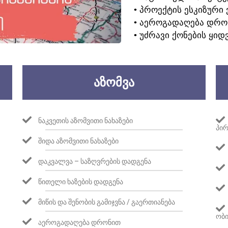
• ᲞᲠᲝᲔᲥᲢᲘᲡ ᲔᲡᲙᲘᲖᲣᲠᲘ 
• ᲐᲔᲠᲝᲒᲐᲓᲐᲦᲔᲑᲐ ᲓᲠᲝ
• ᲣᲫᲠᲐᲕᲘ ᲥᲝᲜᲔᲑᲘᲡ ᲧᲘᲓ
ᲐᲖᲝᲛᲕᲐ
ᲜᲐᲙᲕᲔᲗᲘᲡ ᲐᲖᲝᲛᲕᲘᲗᲘ ᲜᲐᲮᲐᲖᲔᲑᲘ
ᲞᲘᲠ
ᲨᲘᲓᲐ ᲐᲖᲝᲛᲕᲘᲗᲘ ᲜᲐᲮᲐᲖᲔᲑᲘ
ᲓᲐᲙᲕᲐᲚᲕᲐ – ᲡᲐᲖᲦᲕᲠᲔᲑᲘᲡ ᲓᲐᲓᲒᲔᲜᲐ
ᲬᲘᲗᲔᲚᲘ ᲮᲐᲖᲔᲑᲘᲡ ᲓᲐᲓᲒᲔᲜᲐ
ᲛᲘᲬᲘᲡ ᲓᲐ ᲨᲔᲜᲝᲑᲘᲡ ᲒᲐᲛᲘᲯᲕᲜᲐ / ᲒᲐᲔᲠᲗᲘᲐᲜᲔᲑᲐ
ᲝᲑᲘ
ᲐᲔᲠᲝᲒᲐᲓᲐᲦᲔᲑᲐ ᲓᲠᲝᲜᲘᲗ