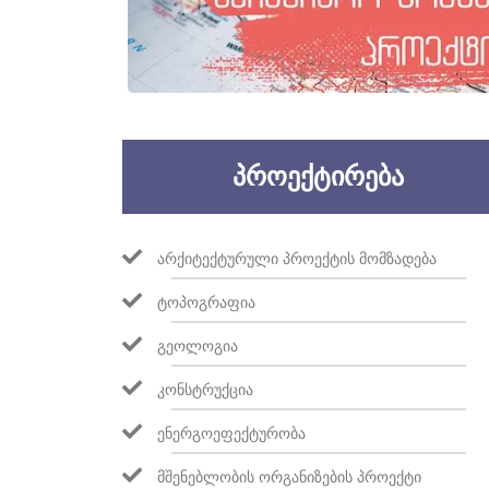
ᲞᲠᲝᲔᲥᲢᲘᲠᲔᲑᲐ
ᲐᲠᲥᲘᲢᲔᲥᲢᲣᲠᲣᲚᲘ ᲞᲠᲝᲔᲥᲢᲘᲡ ᲛᲝᲛᲖᲐᲓᲔᲑᲐ
ᲢᲝᲞᲝᲒᲠᲐᲤᲘᲐ
ᲒᲔᲝᲚᲝᲒᲘᲐ
ᲙᲝᲜᲡᲢᲠᲣᲥᲪᲘᲐ
ᲔᲜᲔᲠᲒᲝᲔᲤᲔᲥᲢᲣᲠᲝᲑᲐ
ᲛᲨᲔᲜᲔᲑᲚᲝᲑᲘᲡ ᲝᲠᲒᲐᲜᲘᲖᲔᲑᲘᲡ ᲞᲠᲝᲔᲥᲢᲘ