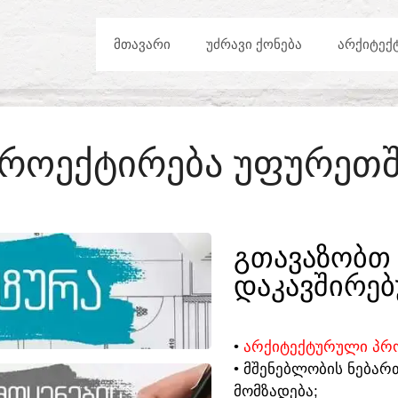
ᲛᲗᲐᲕᲐᲠᲘ
ᲣᲫᲠᲐᲕᲘ ᲥᲝᲜᲔᲑᲐ
ᲐᲠᲥᲘᲢᲔᲥ
ᲠᲝᲔᲥᲢᲘᲠᲔᲑᲐ ᲣᲤᲣᲠᲔᲗ
ᲒᲗᲐᲕᲐᲖᲝᲑᲗ 
ᲓᲐᲙᲐᲕᲨᲘᲠᲔᲑ
•
ᲐᲠᲥᲘᲢᲔᲥᲢᲣᲠᲣᲚᲘ ᲞᲠᲝ
• ᲛᲨᲔᲜᲔᲑᲚᲝᲑᲘᲡ ᲜᲔᲑᲐᲠ
ᲛᲝᲛᲖᲐᲓᲔᲑᲐ;