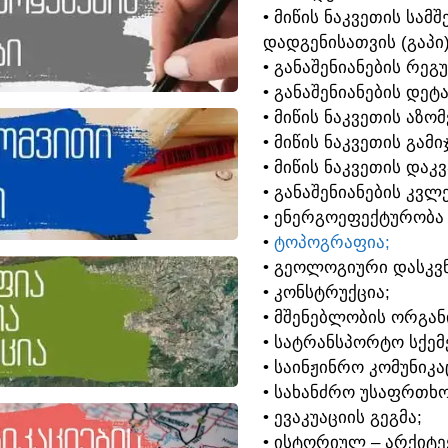
• ᲛᲘᲬᲘᲡ ᲜᲐᲙᲕᲔᲗᲘᲡ ᲡᲐ
ᲓᲐᲓᲒᲔᲜᲘᲡᲐᲗᲕᲘᲡ (ᲒᲐᲞᲘ
• ᲒᲐᲜᲐᲨᲔᲜᲘᲐᲜᲔᲑᲘᲡ ᲠᲔᲒ
• ᲒᲐᲜᲐᲨᲔᲜᲘᲐᲜᲔᲑᲘᲡ ᲓᲔᲢ
• ᲛᲘᲬᲘᲡ ᲜᲐᲙᲕᲔᲗᲘᲡ ᲐᲖᲝ
• ᲛᲘᲬᲘᲡ ᲜᲐᲙᲕᲔᲗᲘᲡ ᲒᲐᲛᲘ
• ᲛᲘᲬᲘᲡ ᲜᲐᲙᲕᲔᲗᲘᲡ ᲓᲐᲙ
• ᲒᲐᲜᲐᲨᲔᲜᲘᲐᲜᲔᲑᲘᲡ ᲙᲕᲚᲔ
• ᲔᲜᲔᲠᲒᲝᲔᲤᲔᲥᲢᲣᲠᲝᲑᲐ
•
ᲢᲝᲞᲝᲒᲠᲐᲤᲘᲐ;
• ᲒᲔᲝᲚᲝᲒᲘᲣᲠᲘ ᲓᲐᲡᲙᲕᲜ
• ᲙᲝᲜᲡᲢᲠᲣᲥᲪᲘᲐ;
• ᲛᲨᲔᲜᲔᲑᲚᲝᲑᲘᲡ ᲝᲠᲒᲐᲜ
• ᲡᲐᲢᲠᲐᲜᲡᲞᲝᲠᲢᲝ ᲡᲥᲔᲛᲔ
• ᲡᲐᲘᲜᲟᲘᲜᲠᲝ ᲙᲝᲛᲣᲜᲘᲙᲐ
• ᲡᲐᲮᲐᲜᲫᲠᲝ ᲣᲡᲐᲤᲠᲗᲮᲝ
• ᲔᲕᲐᲙᲣᲐᲪᲘᲘᲡ ᲒᲔᲒᲛᲐ;
• ᲘᲡᲢᲝᲠᲘᲣᲚ – ᲐᲠᲥᲘᲢ