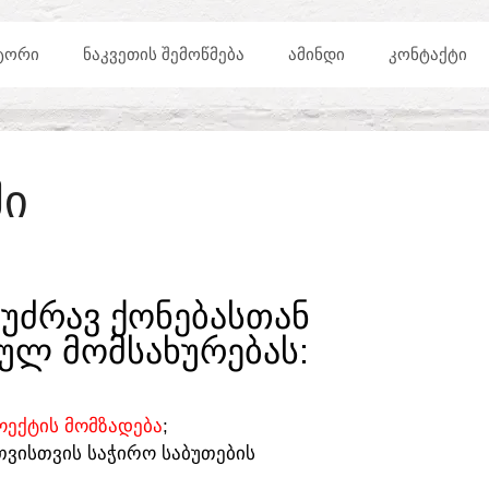
ᲢᲝᲠᲘ
ᲜᲐᲙᲕᲔᲗᲘᲡ ᲨᲔᲛᲝᲬᲛᲔᲑᲐ
ᲐᲛᲘᲜᲓᲘ
ᲙᲝᲜᲢᲐᲥᲢᲘ
ᲨᲘ
ᲣᲫᲠᲐᲕ ᲥᲝᲜᲔᲑᲐᲡᲗᲐᲜ
ᲣᲚ ᲛᲝᲛᲡᲐᲮᲣᲠᲔᲑᲐᲡ:​
ᲔᲥᲢᲘᲡ ᲛᲝᲛᲖᲐᲓᲔᲑᲐ
;
ᲗᲕᲘᲡᲗᲕᲘᲡ ᲡᲐᲭᲘᲠᲝ ᲡᲐᲑᲣᲗᲔᲑᲘᲡ