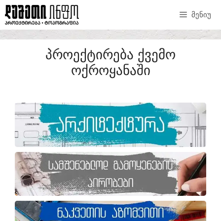
ᲛᲔᲜᲘᲣ
ᲞᲠᲝᲔᲥᲢᲘᲠᲔᲑᲐ ᲥᲕᲔᲛᲝ
ᲝᲥᲠᲝᲧᲐᲜᲐᲨᲘ