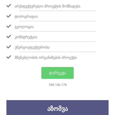
ᲐᲠᲥᲘᲢᲔᲥᲢᲣᲠᲣᲚᲘ ᲞᲠᲝᲔᲥᲢᲘᲡ ᲛᲝᲛᲖᲐᲓᲔᲑᲐ
ᲢᲝᲞᲝᲒᲠᲐᲤᲘᲐ
ᲒᲔᲝᲚᲝᲒᲘᲐ
ᲙᲝᲜᲡᲢᲠᲣᲥᲪᲘᲐ
ᲔᲜᲔᲠᲒᲝᲔᲤᲔᲥᲢᲣᲠᲝᲑᲐ
ᲛᲨᲔᲜᲔᲑᲚᲝᲑᲘᲡ ᲝᲠᲒᲐᲜᲘᲖᲔᲑᲘᲡ ᲞᲠᲝᲔᲥᲢᲘ
ᲓᲐᲠᲔᲙᲕᲐ
595 156 179
ᲐᲖᲝᲛᲕᲐ