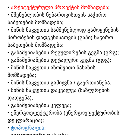
•
ᲐᲠᲥᲘᲢᲔᲥᲢᲣᲠᲣᲚᲘ ᲞᲠᲝᲔᲥᲢᲘᲡ ᲛᲝᲛᲖᲐᲓᲔᲑᲐ
;
• ᲛᲨᲔᲜᲔᲑᲚᲝᲑᲘᲡ ᲜᲔᲑᲐᲠᲗᲕᲘᲡᲗᲕᲘᲡ ᲡᲐᲭᲘᲠᲝ
ᲡᲐᲑᲣᲗᲔᲑᲘᲡ ᲛᲝᲛᲖᲐᲓᲔᲑᲐ;
• ᲛᲘᲬᲘᲡ ᲜᲐᲙᲕᲔᲗᲘᲡ ᲡᲐᲛᲨᲔᲜᲔᲑᲚᲝᲓ ᲒᲐᲛᲝᲧᲔᲜᲔᲑᲘᲡ
ᲞᲘᲠᲝᲑᲔᲑᲘᲡ ᲓᲐᲓᲒᲔᲜᲘᲡᲐᲗᲕᲘᲡ (ᲒᲐᲞᲘ) ᲡᲐᲭᲘᲠᲝ
ᲡᲐᲑᲣᲗᲔᲑᲘᲡ ᲛᲝᲛᲖᲐᲓᲔᲑᲐ;
• ᲒᲐᲜᲐᲨᲔᲜᲘᲐᲜᲔᲑᲘᲡ ᲠᲔᲒᲣᲚᲘᲠᲔᲑᲘᲡ ᲒᲔᲒᲛᲐ (ᲒᲠᲒ);
• ᲒᲐᲜᲐᲨᲔᲜᲘᲐᲜᲔᲑᲘᲡ ᲓᲔᲢᲐᲚᲣᲠᲘ ᲒᲔᲒᲛᲐ (ᲒᲓᲒ);
• ᲛᲘᲬᲘᲡ ᲜᲐᲙᲕᲔᲗᲘᲡ ᲐᲖᲝᲛᲕᲘᲗᲘ ᲜᲐᲮᲐᲖᲘᲡ
ᲛᲝᲛᲖᲐᲓᲔᲑᲐ;
• ᲛᲘᲬᲘᲡ ᲜᲐᲙᲕᲔᲗᲘᲡ ᲒᲐᲛᲘᲯᲕᲜᲐ / ᲒᲐᲔᲠᲗᲘᲐᲜᲔᲑᲐ;
• ᲛᲘᲬᲘᲡ ᲜᲐᲙᲕᲔᲗᲘᲡ ᲓᲐᲙᲕᲐᲚᲕᲐ (ᲡᲐᲖᲦᲕᲠᲔᲑᲘᲡ
ᲓᲐᲓᲒᲔᲜᲐ);
• ᲒᲐᲜᲐᲨᲔᲜᲘᲐᲜᲔᲑᲘᲡ ᲙᲕᲚᲔᲕᲐ;
• ᲔᲜᲔᲠᲒᲝᲔᲤᲔᲥᲢᲣᲠᲝᲑᲐ (ᲔᲜᲔᲠᲒᲝᲔᲤᲔᲥᲢᲣᲠᲝᲑᲘᲡ
ᲓᲔᲙᲚᲐᲠᲐᲪᲘᲐ);
•
ᲢᲝᲞᲝᲒᲠᲐᲤᲘᲐ;