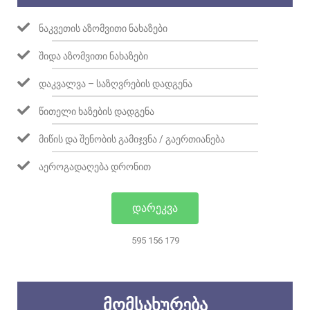
ᲜᲐᲙᲕᲔᲗᲘᲡ ᲐᲖᲝᲛᲕᲘᲗᲘ ᲜᲐᲮᲐᲖᲔᲑᲘ
ᲨᲘᲓᲐ ᲐᲖᲝᲛᲕᲘᲗᲘ ᲜᲐᲮᲐᲖᲔᲑᲘ
ᲓᲐᲙᲕᲐᲚᲕᲐ – ᲡᲐᲖᲦᲕᲠᲔᲑᲘᲡ ᲓᲐᲓᲒᲔᲜᲐ
ᲬᲘᲗᲔᲚᲘ ᲮᲐᲖᲔᲑᲘᲡ ᲓᲐᲓᲒᲔᲜᲐ
ᲛᲘᲬᲘᲡ ᲓᲐ ᲨᲔᲜᲝᲑᲘᲡ ᲒᲐᲛᲘᲯᲕᲜᲐ / ᲒᲐᲔᲠᲗᲘᲐᲜᲔᲑᲐ
ᲐᲔᲠᲝᲒᲐᲓᲐᲦᲔᲑᲐ ᲓᲠᲝᲜᲘᲗ
ᲓᲐᲠᲔᲙᲕᲐ
595 156 179
ᲛᲝᲛᲡᲐᲮᲣᲠᲔᲑᲐ