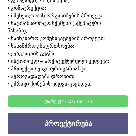
• ᲒᲔᲝᲚᲝᲒᲘᲣᲠᲘ ᲓᲐᲡᲙᲕᲜᲐ;
• ᲙᲝᲜᲡᲢᲠᲣᲥᲪᲘᲐ;
• ᲛᲨᲔᲜᲔᲑᲚᲝᲑᲘᲡ ᲝᲠᲒᲐᲜᲘᲖᲔᲑᲘᲡ ᲞᲠᲝᲔᲥᲢᲘ;
• ᲡᲐᲢᲠᲐᲜᲡᲞᲝᲠᲢᲝ ᲡᲥᲔᲛᲔᲑᲘ (ᲡᲥᲔᲛᲐᲢᲣᲠᲘ
ᲜᲐᲮᲐᲖᲘ);
• ᲡᲐᲘᲜᲟᲘᲜᲠᲝ ᲙᲝᲛᲣᲜᲘᲙᲐᲪᲘᲔᲑᲘᲡ ᲞᲠᲝᲔᲥᲢᲘ;
• ᲡᲐᲮᲐᲜᲫᲠᲝ ᲣᲡᲐᲤᲠᲗᲮᲝᲔᲑᲐ;
• ᲔᲕᲐᲙᲣᲐᲪᲘᲘᲡ ᲒᲔᲒᲛᲐ;
• ᲘᲡᲢᲝᲠᲘᲣᲚ – ᲐᲠᲥᲘᲢᲔᲥᲢᲣᲠᲣᲚᲘ ᲙᲕᲚᲔᲕᲐ;
• ᲞᲠᲝᲔᲥᲢᲘᲡ ᲔᲡᲙᲘᲖᲣᲠᲘ ᲕᲐᲠᲘᲐᲜᲢᲘ;
• ᲐᲔᲠᲝᲒᲐᲓᲐᲦᲔᲑᲐ ᲓᲠᲝᲜᲘᲗ;
• ᲣᲫᲠᲐᲕᲘ ᲥᲝᲜᲔᲑᲘᲡ ᲧᲘᲓᲕᲐ-ᲒᲐᲧᲘᲓᲕᲐ;
ᲓᲐᲠᲔᲙᲕᲐ - 595 156 179
ᲞᲠᲝᲔᲥᲢᲘᲠᲔᲑᲐ