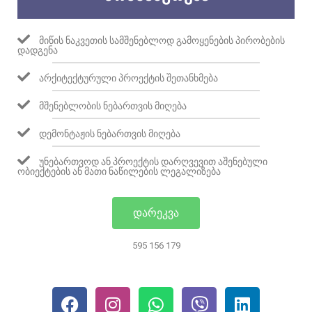
ᲛᲘᲬᲘᲡ ᲜᲐᲙᲕᲔᲗᲘᲡ ᲡᲐᲛᲨᲔᲜᲔᲑᲚᲝᲓ ᲒᲐᲛᲝᲧᲔᲜᲔᲑᲘᲡ ᲞᲘᲠᲝᲑᲔᲑᲘᲡ
ᲓᲐᲓᲒᲔᲜᲐ
ᲐᲠᲥᲘᲢᲔᲥᲢᲣᲠᲣᲚᲘ ᲞᲠᲝᲔᲥᲢᲘᲡ ᲨᲔᲗᲐᲜᲮᲛᲔᲑᲐ
ᲛᲨᲔᲜᲔᲑᲚᲝᲑᲘᲡ ᲜᲔᲑᲐᲠᲗᲕᲘᲡ ᲛᲘᲦᲔᲑᲐ
ᲓᲔᲛᲝᲜᲢᲐᲟᲘᲡ ᲜᲔᲑᲐᲠᲗᲕᲘᲡ ᲛᲘᲦᲔᲑᲐ
ᲣᲜᲔᲑᲐᲠᲗᲕᲝᲓ ᲐᲜ ᲞᲠᲝᲔᲥᲢᲘᲡ ᲓᲐᲠᲦᲕᲔᲕᲘᲗ ᲐᲨᲔᲜᲔᲑᲣᲚᲘ
ᲝᲑᲘᲔᲥᲢᲔᲑᲘᲡ ᲐᲜ ᲛᲐᲗᲘ ᲜᲐᲬᲘᲚᲔᲑᲘᲡ ᲚᲔᲒᲐᲚᲘᲖᲔᲑᲐ
ᲓᲐᲠᲔᲙᲕᲐ
595 156 179