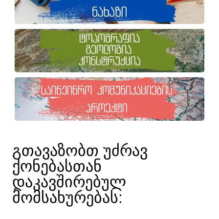
ᲒᲗᲐᲕᲐᲖᲝᲑᲗ ᲣᲫᲠᲐᲕ
ᲥᲝᲜᲔᲑᲐᲡᲗᲐᲜ
ᲓᲐᲙᲐᲕᲨᲘᲠᲔᲑᲣᲚ
ᲛᲝᲛᲡᲐᲮᲣᲠᲔᲑᲐᲡ:​