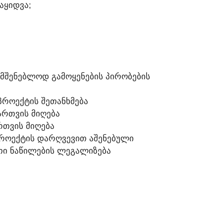
ᲒᲐᲧᲘᲓᲕᲐ;
ᲡᲐᲛᲨᲔᲜᲔᲑᲚᲝᲓ ᲒᲐᲛᲝᲧᲔᲜᲔᲑᲘᲡ ᲞᲘᲠᲝᲑᲔᲑᲘᲡ
ᲠᲝᲔᲥᲢᲘᲡ ᲨᲔᲗᲐᲜᲮᲛᲔᲑᲐ
ᲐᲠᲗᲕᲘᲡ ᲛᲘᲦᲔᲑᲐ
ᲠᲗᲕᲘᲡ ᲛᲘᲦᲔᲑᲐ
ᲞᲠᲝᲔᲥᲢᲘᲡ ᲓᲐᲠᲦᲕᲔᲕᲘᲗ ᲐᲨᲔᲜᲔᲑᲣᲚᲘ
ᲐᲗᲘ ᲜᲐᲬᲘᲚᲔᲑᲘᲡ ᲚᲔᲒᲐᲚᲘᲖᲔᲑᲐ