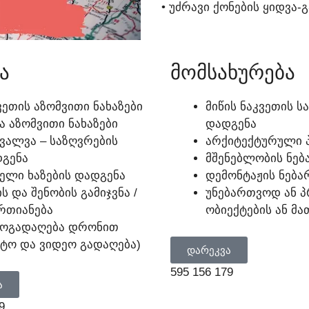
• ᲣᲫᲠᲐᲕᲘ ᲥᲝᲜᲔᲑᲘᲡ ᲧᲘᲓᲕᲐ-
Ა
ᲛᲝᲛᲡᲐᲮᲣᲠᲔᲑᲐ
ᲕᲔᲗᲘᲡ ᲐᲖᲝᲛᲕᲘᲗᲘ ᲜᲐᲮᲐᲖᲔᲑᲘ
ᲛᲘᲬᲘᲡ ᲜᲐᲙᲕᲔᲗᲘᲡ 
Ა ᲐᲖᲝᲛᲕᲘᲗᲘ ᲜᲐᲮᲐᲖᲔᲑᲘ
ᲓᲐᲓᲒᲔᲜᲐ
ᲕᲐᲚᲕᲐ – ᲡᲐᲖᲦᲕᲠᲔᲑᲘᲡ
ᲐᲠᲥᲘᲢᲔᲥᲢᲣᲠᲣᲚᲘ Პ
ᲒᲔᲜᲐ
ᲛᲨᲔᲜᲔᲑᲚᲝᲑᲘᲡ ᲜᲔᲑ
ᲔᲚᲘ ᲮᲐᲖᲔᲑᲘᲡ ᲓᲐᲓᲒᲔᲜᲐ
ᲓᲔᲛᲝᲜᲢᲐᲟᲘᲡ ᲜᲔᲑᲐ
ᲘᲡ ᲓᲐ ᲨᲔᲜᲝᲑᲘᲡ ᲒᲐᲛᲘᲯᲕᲜᲐ /
ᲣᲜᲔᲑᲐᲠᲗᲕᲝᲓ ᲐᲜ 
ᲠᲗᲘᲐᲜᲔᲑᲐ
ᲝᲑᲘᲔᲥᲢᲔᲑᲘᲡ ᲐᲜ Მ
ᲝᲒᲐᲓᲐᲦᲔᲑᲐ ᲓᲠᲝᲜᲘᲗ
ᲢᲝ ᲓᲐ ᲕᲘᲓᲔᲝ ᲒᲐᲓᲐᲦᲔᲑᲐ)
ᲓᲐᲠᲔᲙᲕᲐ
595 156 179
Ა
9