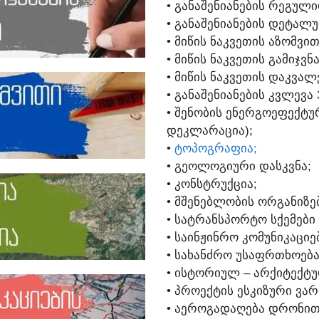
• ᲒᲐᲜᲐᲨᲔᲜᲘᲐᲜᲔᲑᲘᲡ ᲠᲔᲒᲣᲚᲘ
• ᲒᲐᲜᲐᲨᲔᲜᲘᲐᲜᲔᲑᲘᲡ ᲓᲔᲢᲐᲚᲣ
• ᲛᲘᲬᲘᲡ ᲜᲐᲙᲕᲔᲗᲘᲡ ᲐᲖᲝᲛᲕᲘᲗ
• ᲛᲘᲬᲘᲡ ᲜᲐᲙᲕᲔᲗᲘᲡ ᲒᲐᲛᲘᲯᲕᲜ
• ᲛᲘᲬᲘᲡ ᲜᲐᲙᲕᲔᲗᲘᲡ ᲓᲐᲙᲕᲐᲚ
• ᲒᲐᲜᲐᲨᲔᲜᲘᲐᲜᲔᲑᲘᲡ ᲙᲕᲚᲔᲕᲐ
• ᲨᲔᲜᲝᲑᲘᲡ ᲔᲜᲔᲠᲒᲝᲔᲤᲔᲥᲢ
ᲓᲔᲙᲚᲐᲠᲐᲪᲘᲐ);
•
ᲢᲝᲞᲝᲒᲠᲐᲤᲘᲐ;
• ᲒᲔᲝᲚᲝᲒᲘᲣᲠᲘ ᲓᲐᲡᲙᲕᲜᲐ;
• ᲙᲝᲜᲡᲢᲠᲣᲥᲪᲘᲐ;
• ᲛᲨᲔᲜᲔᲑᲚᲝᲑᲘᲡ ᲝᲠᲒᲐᲜᲘᲖᲔ
• ᲡᲐᲢᲠᲐᲜᲡᲞᲝᲠᲢᲝ ᲡᲥᲔᲛᲔᲑᲘ 
• ᲡᲐᲘᲜᲟᲘᲜᲠᲝ ᲙᲝᲛᲣᲜᲘᲙᲐᲪᲘᲔ
• ᲡᲐᲮᲐᲜᲫᲠᲝ ᲣᲡᲐᲤᲠᲗᲮᲝᲔᲑᲐ
• ᲘᲡᲢᲝᲠᲘᲣᲚ – ᲐᲠᲥᲘᲢᲔᲥᲢ
• ᲞᲠᲝᲔᲥᲢᲘᲡ ᲔᲡᲙᲘᲖᲣᲠᲘ ᲕᲐᲠ
• ᲐᲔᲠᲝᲒᲐᲓᲐᲦᲔᲑᲐ ᲓᲠᲝᲜᲘᲗ