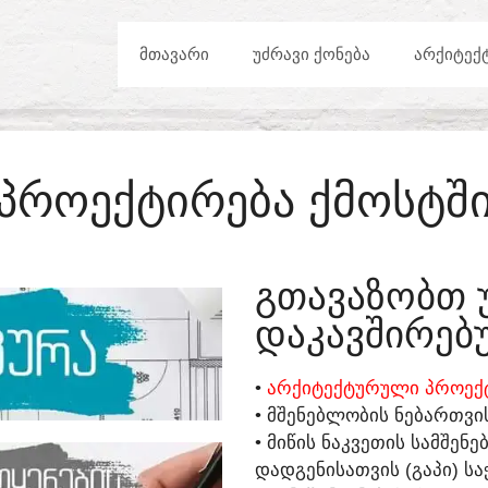
ᲛᲗᲐᲕᲐᲠᲘ
ᲣᲫᲠᲐᲕᲘ ᲥᲝᲜᲔᲑᲐ
ᲐᲠᲥᲘᲢᲔᲥ
ᲞᲠᲝᲔᲥᲢᲘᲠᲔᲑᲐ ᲥᲛᲝᲡᲢᲨ
ᲒᲗᲐᲕᲐᲖᲝᲑᲗ 
ᲓᲐᲙᲐᲕᲨᲘᲠᲔᲑᲣ
•
ᲐᲠᲥᲘᲢᲔᲥᲢᲣᲠᲣᲚᲘ ᲞᲠᲝᲔᲥᲢ
• ᲛᲨᲔᲜᲔᲑᲚᲝᲑᲘᲡ ᲜᲔᲑᲐᲠᲗᲕᲘ
• ᲛᲘᲬᲘᲡ ᲜᲐᲙᲕᲔᲗᲘᲡ ᲡᲐᲛᲨᲔᲜ
ᲓᲐᲓᲒᲔᲜᲘᲡᲐᲗᲕᲘᲡ (ᲒᲐᲞᲘ) ᲡᲐ