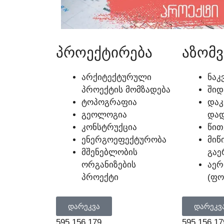
ᲞᲠᲝᲔᲥᲢᲘᲠᲔᲑᲐ
ᲐᲖᲝᲛᲕ
ᲐᲠᲥᲘᲢᲔᲥᲢᲣᲠᲣᲚᲘ
ᲜᲐᲙ
ᲞᲠᲝᲔᲥᲢᲘᲡ ᲛᲝᲛᲖᲐᲓᲔᲑᲐ
ᲨᲘᲓ
ᲢᲝᲞᲝᲒᲠᲐᲤᲘᲐ
ᲓᲐᲙ
ᲒᲔᲝᲚᲝᲒᲘᲐ
ᲓᲐᲓ
ᲙᲝᲜᲡᲢᲠᲣᲥᲪᲘᲐ
ᲬᲘᲗ
ᲔᲜᲔᲠᲒᲝᲔᲤᲔᲥᲢᲣᲠᲝᲑᲐ
ᲛᲘᲬ
ᲛᲨᲔᲜᲔᲑᲚᲝᲑᲘᲡ
ᲒᲐᲔ
ᲝᲠᲒᲐᲜᲘᲖᲔᲑᲘᲡ
ᲐᲔᲠ
ᲞᲠᲝᲔᲥᲢᲘ
(ᲤᲝ
ᲓᲐᲠᲔᲙᲕᲐ
ᲓᲐᲠᲔᲙᲕ
595 156 179
595 156 17