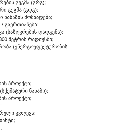
ᲠᲔᲑᲘᲡ ᲒᲔᲒᲛᲐ (ᲒᲠᲒ);
ᲠᲘ ᲒᲔᲒᲛᲐ (ᲒᲓᲒ);
Ი ᲜᲐᲮᲐᲖᲘᲡ ᲛᲝᲛᲖᲐᲓᲔᲑᲐ;
Ა / ᲒᲐᲔᲠᲗᲘᲐᲜᲔᲑᲐ;
ᲕᲐ (ᲡᲐᲖᲦᲕᲠᲔᲑᲘᲡ ᲓᲐᲓᲒᲔᲜᲐ);
 300 ᲛᲔᲢᲠᲘᲡ ᲠᲐᲓᲘᲣᲡᲨᲘ;
ᲣᲠᲝᲑᲐ (ᲔᲜᲔᲠᲒᲝᲔᲤᲔᲥᲢᲣᲠᲝᲑᲘᲡ
ᲑᲘᲡ ᲞᲠᲝᲔᲥᲢᲘ;
(ᲡᲥᲔᲛᲐᲢᲣᲠᲘ ᲜᲐᲮᲐᲖᲘ);
ᲑᲘᲡ ᲞᲠᲝᲔᲥᲢᲘ;
;
ᲣᲠᲣᲚᲘ ᲙᲕᲚᲔᲕᲐ;
ᲘᲐᲜᲢᲘ;
;