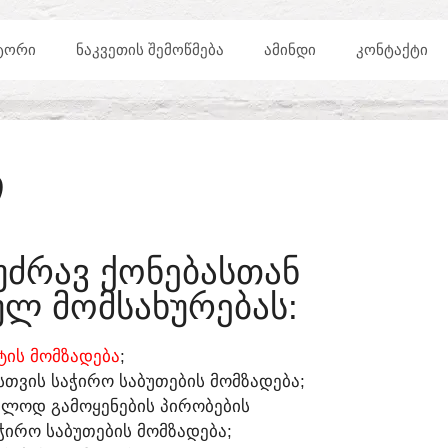
ᲢᲝᲠᲘ
ᲜᲐᲙᲕᲔᲗᲘᲡ ᲨᲔᲛᲝᲬᲛᲔᲑᲐ
ᲐᲛᲘᲜᲓᲘ
ᲙᲝᲜᲢᲐᲥᲢᲘ
Ი
ᲣᲫᲠᲐᲕ ᲥᲝᲜᲔᲑᲐᲡᲗᲐᲜ
Ლ ᲛᲝᲛᲡᲐᲮᲣᲠᲔᲑᲐᲡ:​
ᲘᲡ ᲛᲝᲛᲖᲐᲓᲔᲑᲐ
;
ᲡᲗᲕᲘᲡ ᲡᲐᲭᲘᲠᲝ ᲡᲐᲑᲣᲗᲔᲑᲘᲡ ᲛᲝᲛᲖᲐᲓᲔᲑᲐ;
ᲔᲑᲚᲝᲓ ᲒᲐᲛᲝᲧᲔᲜᲔᲑᲘᲡ ᲞᲘᲠᲝᲑᲔᲑᲘᲡ
ᲭᲘᲠᲝ ᲡᲐᲑᲣᲗᲔᲑᲘᲡ ᲛᲝᲛᲖᲐᲓᲔᲑᲐ;