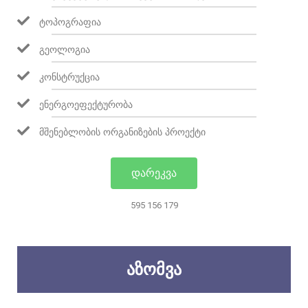
ᲢᲝᲞᲝᲒᲠᲐᲤᲘᲐ
ᲒᲔᲝᲚᲝᲒᲘᲐ
ᲙᲝᲜᲡᲢᲠᲣᲥᲪᲘᲐ
ᲔᲜᲔᲠᲒᲝᲔᲤᲔᲥᲢᲣᲠᲝᲑᲐ
ᲛᲨᲔᲜᲔᲑᲚᲝᲑᲘᲡ ᲝᲠᲒᲐᲜᲘᲖᲔᲑᲘᲡ ᲞᲠᲝᲔᲥᲢᲘ
ᲓᲐᲠᲔᲙᲕᲐ
595 156 179
ᲐᲖᲝᲛᲕᲐ