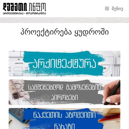
ᲛᲔᲜᲘᲣ
ᲞᲠᲝᲔᲥᲢᲘᲠᲔᲑᲐ ᲧᲣᲓᲠᲝᲨᲘ