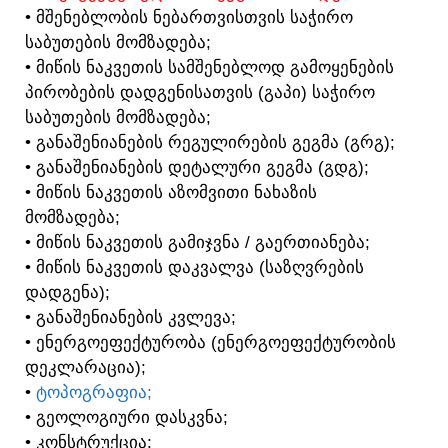
• ᲛᲨᲔᲜᲔᲑᲚᲝᲑᲘᲡ ᲜᲔᲑᲐᲠᲗᲕᲘᲡᲗᲕᲘᲡ ᲡᲐᲭᲘᲠᲝ
ᲡᲐᲑᲣᲗᲔᲑᲘᲡ ᲛᲝᲛᲖᲐᲓᲔᲑᲐ;
• ᲛᲘᲬᲘᲡ ᲜᲐᲙᲕᲔᲗᲘᲡ ᲡᲐᲛᲨᲔᲜᲔᲑᲚᲝᲓ ᲒᲐᲛᲝᲧᲔᲜᲔᲑᲘᲡ
ᲞᲘᲠᲝᲑᲔᲑᲘᲡ ᲓᲐᲓᲒᲔᲜᲘᲡᲐᲗᲕᲘᲡ (ᲒᲐᲞᲘ) ᲡᲐᲭᲘᲠᲝ
ᲡᲐᲑᲣᲗᲔᲑᲘᲡ ᲛᲝᲛᲖᲐᲓᲔᲑᲐ;
• ᲒᲐᲜᲐᲨᲔᲜᲘᲐᲜᲔᲑᲘᲡ ᲠᲔᲒᲣᲚᲘᲠᲔᲑᲘᲡ ᲒᲔᲒᲛᲐ (ᲒᲠᲒ);
• ᲒᲐᲜᲐᲨᲔᲜᲘᲐᲜᲔᲑᲘᲡ ᲓᲔᲢᲐᲚᲣᲠᲘ ᲒᲔᲒᲛᲐ (ᲒᲓᲒ);
• ᲛᲘᲬᲘᲡ ᲜᲐᲙᲕᲔᲗᲘᲡ ᲐᲖᲝᲛᲕᲘᲗᲘ ᲜᲐᲮᲐᲖᲘᲡ
ᲛᲝᲛᲖᲐᲓᲔᲑᲐ;
• ᲛᲘᲬᲘᲡ ᲜᲐᲙᲕᲔᲗᲘᲡ ᲒᲐᲛᲘᲯᲕᲜᲐ / ᲒᲐᲔᲠᲗᲘᲐᲜᲔᲑᲐ;
• ᲛᲘᲬᲘᲡ ᲜᲐᲙᲕᲔᲗᲘᲡ ᲓᲐᲙᲕᲐᲚᲕᲐ (ᲡᲐᲖᲦᲕᲠᲔᲑᲘᲡ
ᲓᲐᲓᲒᲔᲜᲐ);
• ᲒᲐᲜᲐᲨᲔᲜᲘᲐᲜᲔᲑᲘᲡ ᲙᲕᲚᲔᲕᲐ;
• ᲔᲜᲔᲠᲒᲝᲔᲤᲔᲥᲢᲣᲠᲝᲑᲐ (ᲔᲜᲔᲠᲒᲝᲔᲤᲔᲥᲢᲣᲠᲝᲑᲘᲡ
ᲓᲔᲙᲚᲐᲠᲐᲪᲘᲐ);
•
ᲢᲝᲞᲝᲒᲠᲐᲤᲘᲐ;
• ᲒᲔᲝᲚᲝᲒᲘᲣᲠᲘ ᲓᲐᲡᲙᲕᲜᲐ;
• ᲙᲝᲜᲡᲢᲠᲣᲥᲪᲘᲐ;