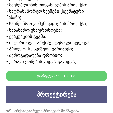
• ᲛᲨᲔᲜᲔᲑᲚᲝᲑᲘᲡ ᲝᲠᲒᲐᲜᲘᲖᲔᲑᲘᲡ ᲞᲠᲝᲔᲥᲢᲘ;
• ᲡᲐᲢᲠᲐᲜᲡᲞᲝᲠᲢᲝ ᲡᲥᲔᲛᲔᲑᲘ (ᲡᲥᲔᲛᲐᲢᲣᲠᲘ
ᲜᲐᲮᲐᲖᲘ);
• ᲡᲐᲘᲜᲟᲘᲜᲠᲝ ᲙᲝᲛᲣᲜᲘᲙᲐᲪᲘᲔᲑᲘᲡ ᲞᲠᲝᲔᲥᲢᲘ;
• ᲡᲐᲮᲐᲜᲫᲠᲝ ᲣᲡᲐᲤᲠᲗᲮᲝᲔᲑᲐ;
• ᲔᲕᲐᲙᲣᲐᲪᲘᲘᲡ ᲒᲔᲒᲛᲐ;
• ᲘᲡᲢᲝᲠᲘᲣᲚ – ᲐᲠᲥᲘᲢᲔᲥᲢᲣᲠᲣᲚᲘ ᲙᲕᲚᲔᲕᲐ;
• ᲞᲠᲝᲔᲥᲢᲘᲡ ᲔᲡᲙᲘᲖᲣᲠᲘ ᲕᲐᲠᲘᲐᲜᲢᲘ;
• ᲐᲔᲠᲝᲒᲐᲓᲐᲦᲔᲑᲐ ᲓᲠᲝᲜᲘᲗ;
• ᲣᲫᲠᲐᲕᲘ ᲥᲝᲜᲔᲑᲘᲡ ᲧᲘᲓᲕᲐ-ᲒᲐᲧᲘᲓᲕᲐ;
ᲓᲐᲠᲔᲙᲕᲐ - 595 156 179
ᲞᲠᲝᲔᲥᲢᲘᲠᲔᲑᲐ
ᲐᲠᲥᲘᲢᲔᲥᲢᲣᲠᲣᲚᲘ ᲞᲠᲝᲔᲥᲢᲘᲡ ᲛᲝᲛᲖᲐᲓᲔᲑᲐ