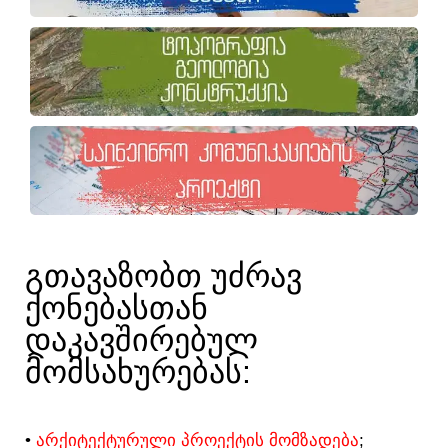
ᲒᲗᲐᲕᲐᲖᲝᲑᲗ ᲣᲫᲠᲐᲕ
ᲥᲝᲜᲔᲑᲐᲡᲗᲐᲜ
ᲓᲐᲙᲐᲕᲨᲘᲠᲔᲑᲣᲚ
ᲛᲝᲛᲡᲐᲮᲣᲠᲔᲑᲐᲡ:​
•
ᲐᲠᲥᲘᲢᲔᲥᲢᲣᲠᲣᲚᲘ ᲞᲠᲝᲔᲥᲢᲘᲡ ᲛᲝᲛᲖᲐᲓᲔᲑᲐ
;