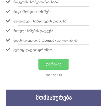
ᲜᲐᲙᲕᲔᲗᲘᲡ ᲐᲖᲝᲛᲕᲘᲗᲘ ᲜᲐᲮᲐᲖᲔᲑᲘ
ᲨᲘᲓᲐ ᲐᲖᲝᲛᲕᲘᲗᲘ ᲜᲐᲮᲐᲖᲔᲑᲘ
ᲓᲐᲙᲕᲐᲚᲕᲐ – ᲡᲐᲖᲦᲕᲠᲔᲑᲘᲡ ᲓᲐᲓᲒᲔᲜᲐ
ᲬᲘᲗᲔᲚᲘ ᲮᲐᲖᲔᲑᲘᲡ ᲓᲐᲓᲒᲔᲜᲐ
ᲛᲘᲬᲘᲡ ᲓᲐ ᲨᲔᲜᲝᲑᲘᲡ ᲒᲐᲛᲘᲯᲕᲜᲐ / ᲒᲐᲔᲠᲗᲘᲐᲜᲔᲑᲐ
ᲐᲔᲠᲝᲒᲐᲓᲐᲦᲔᲑᲐ ᲓᲠᲝᲜᲘᲗ
ᲓᲐᲠᲔᲙᲕᲐ
595 156 179
ᲛᲝᲛᲡᲐᲮᲣᲠᲔᲑᲐ