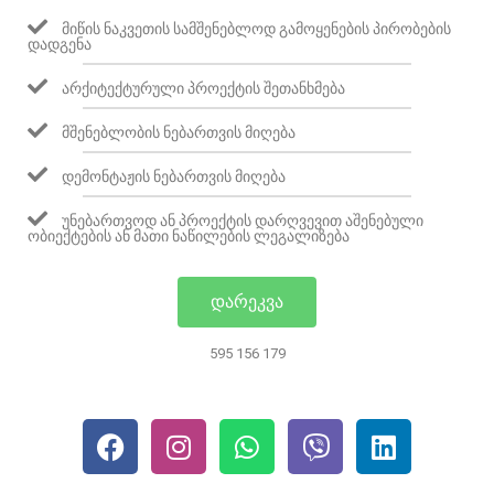
ᲛᲘᲬᲘᲡ ᲜᲐᲙᲕᲔᲗᲘᲡ ᲡᲐᲛᲨᲔᲜᲔᲑᲚᲝᲓ ᲒᲐᲛᲝᲧᲔᲜᲔᲑᲘᲡ ᲞᲘᲠᲝᲑᲔᲑᲘᲡ
ᲓᲐᲓᲒᲔᲜᲐ
ᲐᲠᲥᲘᲢᲔᲥᲢᲣᲠᲣᲚᲘ ᲞᲠᲝᲔᲥᲢᲘᲡ ᲨᲔᲗᲐᲜᲮᲛᲔᲑᲐ
ᲛᲨᲔᲜᲔᲑᲚᲝᲑᲘᲡ ᲜᲔᲑᲐᲠᲗᲕᲘᲡ ᲛᲘᲦᲔᲑᲐ
ᲓᲔᲛᲝᲜᲢᲐᲟᲘᲡ ᲜᲔᲑᲐᲠᲗᲕᲘᲡ ᲛᲘᲦᲔᲑᲐ
ᲣᲜᲔᲑᲐᲠᲗᲕᲝᲓ ᲐᲜ ᲞᲠᲝᲔᲥᲢᲘᲡ ᲓᲐᲠᲦᲕᲔᲕᲘᲗ ᲐᲨᲔᲜᲔᲑᲣᲚᲘ
ᲝᲑᲘᲔᲥᲢᲔᲑᲘᲡ ᲐᲜ ᲛᲐᲗᲘ ᲜᲐᲬᲘᲚᲔᲑᲘᲡ ᲚᲔᲒᲐᲚᲘᲖᲔᲑᲐ
ᲓᲐᲠᲔᲙᲕᲐ
595 156 179