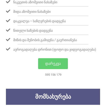
ᲜᲐᲙᲕᲔᲗᲘᲡ ᲐᲖᲝᲛᲕᲘᲗᲘ ᲜᲐᲮᲐᲖᲔᲑᲘ
ᲨᲘᲓᲐ ᲐᲖᲝᲛᲕᲘᲗᲘ ᲜᲐᲮᲐᲖᲔᲑᲘ
ᲓᲐᲙᲕᲐᲚᲕᲐ – ᲡᲐᲖᲦᲕᲠᲔᲑᲘᲡ ᲓᲐᲓᲒᲔᲜᲐ
ᲬᲘᲗᲔᲚᲘ ᲮᲐᲖᲔᲑᲘᲡ ᲓᲐᲓᲒᲔᲜᲐ
ᲛᲘᲬᲘᲡ ᲓᲐ ᲨᲔᲜᲝᲑᲘᲡ ᲒᲐᲛᲘᲯᲕᲜᲐ / ᲒᲐᲔᲠᲗᲘᲐᲜᲔᲑᲐ
ᲐᲔᲠᲝᲒᲐᲓᲐᲦᲔᲑᲐ ᲓᲠᲝᲜᲘᲗ (ᲤᲝᲢᲝ ᲓᲐ ᲕᲘᲓᲔᲝᲒᲐᲓᲐᲦᲔᲑᲐ)
ᲓᲐᲠᲔᲙᲕᲐ
595 156 179
ᲛᲝᲛᲡᲐᲮᲣᲠᲔᲑᲐ