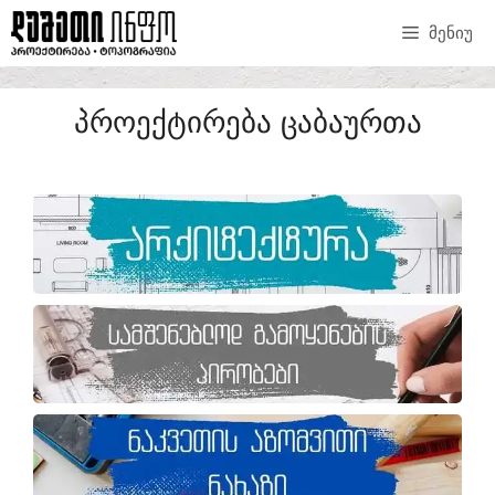
ᲛᲔᲜᲘᲣ
ᲞᲠᲝᲔᲥᲢᲘᲠᲔᲑᲐ ᲪᲐᲑᲐᲣᲠᲗᲐ