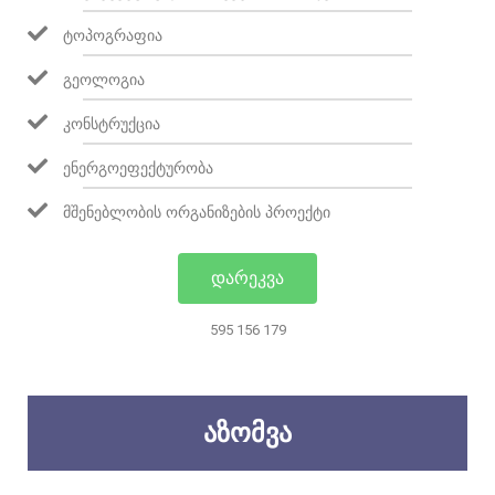
ᲢᲝᲞᲝᲒᲠᲐᲤᲘᲐ
ᲒᲔᲝᲚᲝᲒᲘᲐ
ᲙᲝᲜᲡᲢᲠᲣᲥᲪᲘᲐ
ᲔᲜᲔᲠᲒᲝᲔᲤᲔᲥᲢᲣᲠᲝᲑᲐ
ᲛᲨᲔᲜᲔᲑᲚᲝᲑᲘᲡ ᲝᲠᲒᲐᲜᲘᲖᲔᲑᲘᲡ ᲞᲠᲝᲔᲥᲢᲘ
ᲓᲐᲠᲔᲙᲕᲐ
595 156 179
ᲐᲖᲝᲛᲕᲐ