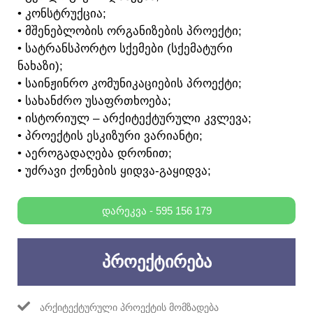
• ᲙᲝᲜᲡᲢᲠᲣᲥᲪᲘᲐ;
• ᲛᲨᲔᲜᲔᲑᲚᲝᲑᲘᲡ ᲝᲠᲒᲐᲜᲘᲖᲔᲑᲘᲡ ᲞᲠᲝᲔᲥᲢᲘ;
• ᲡᲐᲢᲠᲐᲜᲡᲞᲝᲠᲢᲝ ᲡᲥᲔᲛᲔᲑᲘ (ᲡᲥᲔᲛᲐᲢᲣᲠᲘ
ᲜᲐᲮᲐᲖᲘ);
• ᲡᲐᲘᲜᲟᲘᲜᲠᲝ ᲙᲝᲛᲣᲜᲘᲙᲐᲪᲘᲔᲑᲘᲡ ᲞᲠᲝᲔᲥᲢᲘ;
• ᲡᲐᲮᲐᲜᲫᲠᲝ ᲣᲡᲐᲤᲠᲗᲮᲝᲔᲑᲐ;
• ᲘᲡᲢᲝᲠᲘᲣᲚ – ᲐᲠᲥᲘᲢᲔᲥᲢᲣᲠᲣᲚᲘ ᲙᲕᲚᲔᲕᲐ;
• ᲞᲠᲝᲔᲥᲢᲘᲡ ᲔᲡᲙᲘᲖᲣᲠᲘ ᲕᲐᲠᲘᲐᲜᲢᲘ;
• ᲐᲔᲠᲝᲒᲐᲓᲐᲦᲔᲑᲐ ᲓᲠᲝᲜᲘᲗ;
• ᲣᲫᲠᲐᲕᲘ ᲥᲝᲜᲔᲑᲘᲡ ᲧᲘᲓᲕᲐ-ᲒᲐᲧᲘᲓᲕᲐ;
ᲓᲐᲠᲔᲙᲕᲐ - 595 156 179
ᲞᲠᲝᲔᲥᲢᲘᲠᲔᲑᲐ
ᲐᲠᲥᲘᲢᲔᲥᲢᲣᲠᲣᲚᲘ ᲞᲠᲝᲔᲥᲢᲘᲡ ᲛᲝᲛᲖᲐᲓᲔᲑᲐ