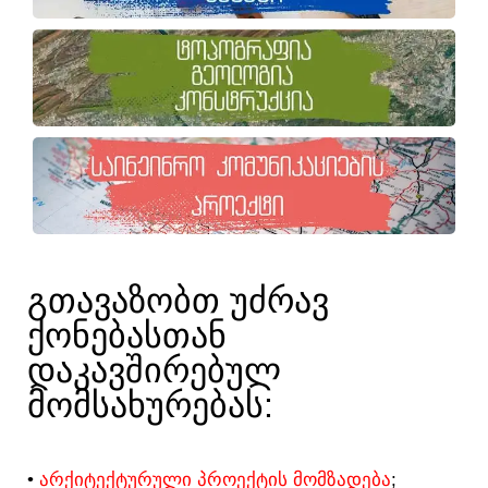
ᲒᲗᲐᲕᲐᲖᲝᲑᲗ ᲣᲫᲠᲐᲕ
ᲥᲝᲜᲔᲑᲐᲡᲗᲐᲜ
ᲓᲐᲙᲐᲕᲨᲘᲠᲔᲑᲣᲚ
ᲛᲝᲛᲡᲐᲮᲣᲠᲔᲑᲐᲡ:​
•
ᲐᲠᲥᲘᲢᲔᲥᲢᲣᲠᲣᲚᲘ ᲞᲠᲝᲔᲥᲢᲘᲡ ᲛᲝᲛᲖᲐᲓᲔᲑᲐ
;