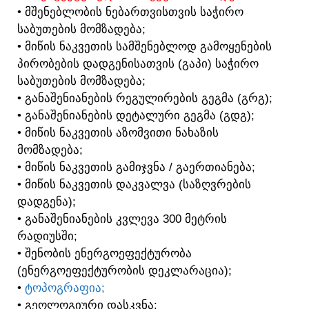
• ᲛᲨᲔᲜᲔᲑᲚᲝᲑᲘᲡ ᲜᲔᲑᲐᲠᲗᲕᲘᲡᲗᲕᲘᲡ ᲡᲐᲭᲘᲠᲝ
ᲡᲐᲑᲣᲗᲔᲑᲘᲡ ᲛᲝᲛᲖᲐᲓᲔᲑᲐ;
• ᲛᲘᲬᲘᲡ ᲜᲐᲙᲕᲔᲗᲘᲡ ᲡᲐᲛᲨᲔᲜᲔᲑᲚᲝᲓ ᲒᲐᲛᲝᲧᲔᲜᲔᲑᲘᲡ
ᲞᲘᲠᲝᲑᲔᲑᲘᲡ ᲓᲐᲓᲒᲔᲜᲘᲡᲐᲗᲕᲘᲡ (ᲒᲐᲞᲘ) ᲡᲐᲭᲘᲠᲝ
ᲡᲐᲑᲣᲗᲔᲑᲘᲡ ᲛᲝᲛᲖᲐᲓᲔᲑᲐ;
• ᲒᲐᲜᲐᲨᲔᲜᲘᲐᲜᲔᲑᲘᲡ ᲠᲔᲒᲣᲚᲘᲠᲔᲑᲘᲡ ᲒᲔᲒᲛᲐ (ᲒᲠᲒ);
• ᲒᲐᲜᲐᲨᲔᲜᲘᲐᲜᲔᲑᲘᲡ ᲓᲔᲢᲐᲚᲣᲠᲘ ᲒᲔᲒᲛᲐ (ᲒᲓᲒ);
• ᲛᲘᲬᲘᲡ ᲜᲐᲙᲕᲔᲗᲘᲡ ᲐᲖᲝᲛᲕᲘᲗᲘ ᲜᲐᲮᲐᲖᲘᲡ
ᲛᲝᲛᲖᲐᲓᲔᲑᲐ;
• ᲛᲘᲬᲘᲡ ᲜᲐᲙᲕᲔᲗᲘᲡ ᲒᲐᲛᲘᲯᲕᲜᲐ / ᲒᲐᲔᲠᲗᲘᲐᲜᲔᲑᲐ;
• ᲛᲘᲬᲘᲡ ᲜᲐᲙᲕᲔᲗᲘᲡ ᲓᲐᲙᲕᲐᲚᲕᲐ (ᲡᲐᲖᲦᲕᲠᲔᲑᲘᲡ
ᲓᲐᲓᲒᲔᲜᲐ);
• ᲒᲐᲜᲐᲨᲔᲜᲘᲐᲜᲔᲑᲘᲡ ᲙᲕᲚᲔᲕᲐ 300 ᲛᲔᲢᲠᲘᲡ
ᲠᲐᲓᲘᲣᲡᲨᲘ;
• ᲨᲔᲜᲝᲑᲘᲡ ᲔᲜᲔᲠᲒᲝᲔᲤᲔᲥᲢᲣᲠᲝᲑᲐ
(ᲔᲜᲔᲠᲒᲝᲔᲤᲔᲥᲢᲣᲠᲝᲑᲘᲡ ᲓᲔᲙᲚᲐᲠᲐᲪᲘᲐ);
•
ᲢᲝᲞᲝᲒᲠᲐᲤᲘᲐ;
• ᲒᲔᲝᲚᲝᲒᲘᲣᲠᲘ ᲓᲐᲡᲙᲕᲜᲐ;