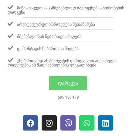
ᲛᲘᲬᲘᲡ ᲜᲐᲙᲕᲔᲗᲘᲡ ᲡᲐᲛᲨᲔᲜᲔᲑᲚᲝᲓ ᲒᲐᲛᲝᲧᲔᲜᲔᲑᲘᲡ ᲞᲘᲠᲝᲑᲔᲑᲘᲡ
ᲓᲐᲓᲒᲔᲜᲐ
ᲐᲠᲥᲘᲢᲔᲥᲢᲣᲠᲣᲚᲘ ᲞᲠᲝᲔᲥᲢᲘᲡ ᲨᲔᲗᲐᲜᲮᲛᲔᲑᲐ
ᲛᲨᲔᲜᲔᲑᲚᲝᲑᲘᲡ ᲜᲔᲑᲐᲠᲗᲕᲘᲡ ᲛᲘᲦᲔᲑᲐ
ᲓᲔᲛᲝᲜᲢᲐᲟᲘᲡ ᲜᲔᲑᲐᲠᲗᲕᲘᲡ ᲛᲘᲦᲔᲑᲐ
ᲣᲜᲔᲑᲐᲠᲗᲕᲝᲓ ᲐᲜ ᲞᲠᲝᲔᲥᲢᲘᲡ ᲓᲐᲠᲦᲕᲔᲕᲘᲗ ᲐᲨᲔᲜᲔᲑᲣᲚᲘ
ᲝᲑᲘᲔᲥᲢᲔᲑᲘᲡ ᲐᲜ ᲛᲐᲗᲘ ᲜᲐᲬᲘᲚᲔᲑᲘᲡ ᲚᲔᲒᲐᲚᲘᲖᲔᲑᲐ
ᲓᲐᲠᲔᲙᲕᲐ
595 156 179