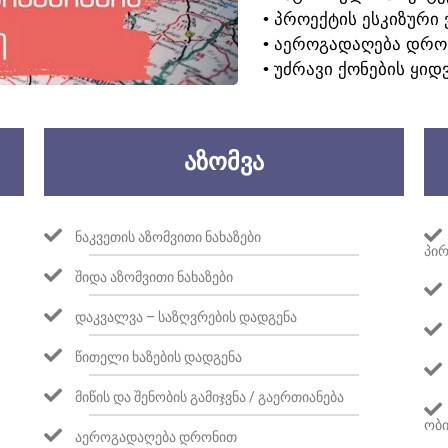
• ᲞᲠᲝᲔᲥᲢᲘᲡ ᲔᲡᲙᲘᲖᲣᲠᲘ 
• ᲐᲔᲠᲝᲒᲐᲓᲐᲦᲔᲑᲐ ᲓᲠᲝ
• ᲣᲫᲠᲐᲕᲘ ᲥᲝᲜᲔᲑᲘᲡ ᲧᲘᲓ
ᲐᲖᲝᲛᲕᲐ
ᲜᲐᲙᲕᲔᲗᲘᲡ ᲐᲖᲝᲛᲕᲘᲗᲘ ᲜᲐᲮᲐᲖᲔᲑᲘ
ᲞᲘᲠ
ᲨᲘᲓᲐ ᲐᲖᲝᲛᲕᲘᲗᲘ ᲜᲐᲮᲐᲖᲔᲑᲘ
ᲓᲐᲙᲕᲐᲚᲕᲐ – ᲡᲐᲖᲦᲕᲠᲔᲑᲘᲡ ᲓᲐᲓᲒᲔᲜᲐ
ᲬᲘᲗᲔᲚᲘ ᲮᲐᲖᲔᲑᲘᲡ ᲓᲐᲓᲒᲔᲜᲐ
ᲛᲘᲬᲘᲡ ᲓᲐ ᲨᲔᲜᲝᲑᲘᲡ ᲒᲐᲛᲘᲯᲕᲜᲐ / ᲒᲐᲔᲠᲗᲘᲐᲜᲔᲑᲐ
ᲝᲑᲘ
ᲐᲔᲠᲝᲒᲐᲓᲐᲦᲔᲑᲐ ᲓᲠᲝᲜᲘᲗ