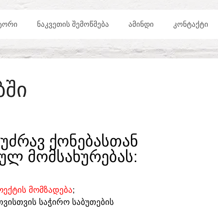
ᲢᲝᲠᲘ
ᲜᲐᲙᲕᲔᲗᲘᲡ ᲨᲔᲛᲝᲬᲛᲔᲑᲐ
ᲐᲛᲘᲜᲓᲘ
ᲙᲝᲜᲢᲐᲥᲢᲘ
ᲑᲨᲘ
ᲣᲫᲠᲐᲕ ᲥᲝᲜᲔᲑᲐᲡᲗᲐᲜ
ᲣᲚ ᲛᲝᲛᲡᲐᲮᲣᲠᲔᲑᲐᲡ:​
ᲔᲥᲢᲘᲡ ᲛᲝᲛᲖᲐᲓᲔᲑᲐ
;
ᲗᲕᲘᲡᲗᲕᲘᲡ ᲡᲐᲭᲘᲠᲝ ᲡᲐᲑᲣᲗᲔᲑᲘᲡ