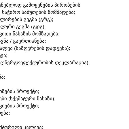
ᲛᲨᲔᲜᲔᲑᲚᲝᲓ ᲒᲐᲛᲝᲧᲔᲜᲔᲑᲘᲡ ᲞᲘᲠᲝᲑᲔᲑᲘᲡ
) ᲡᲐᲭᲘᲠᲝ ᲡᲐᲑᲣᲗᲔᲑᲘᲡ ᲛᲝᲛᲖᲐᲓᲔᲑᲐ;
ᲣᲚᲘᲠᲔᲑᲘᲡ ᲒᲔᲒᲛᲐ (ᲒᲠᲒ);
ᲐᲚᲣᲠᲘ ᲒᲔᲒᲛᲐ (ᲒᲓᲒ);
ᲛᲕᲘᲗᲘ ᲜᲐᲮᲐᲖᲘᲡ ᲛᲝᲛᲖᲐᲓᲔᲑᲐ;
ᲯᲕᲜᲐ / ᲒᲐᲔᲠᲗᲘᲐᲜᲔᲑᲐ;
ᲕᲐᲚᲕᲐ (ᲡᲐᲖᲦᲕᲠᲔᲑᲘᲡ ᲓᲐᲓᲒᲔᲜᲐ);
ᲕᲐ;
 (ᲔᲜᲔᲠᲒᲝᲔᲤᲔᲥᲢᲣᲠᲝᲑᲘᲡ ᲓᲔᲙᲚᲐᲠᲐᲪᲘᲐ);
Ა;
ᲘᲖᲔᲑᲘᲡ ᲞᲠᲝᲔᲥᲢᲘ;
ᲑᲘ (ᲡᲥᲔᲛᲐᲢᲣᲠᲘ ᲜᲐᲮᲐᲖᲘ);
ᲪᲘᲔᲑᲘᲡ ᲞᲠᲝᲔᲥᲢᲘ;
ᲔᲑᲐ;
ᲔᲥᲢᲣᲠᲣᲚᲘ ᲙᲕᲚᲔᲕᲐ;