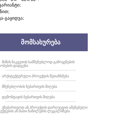
ᲕᲐᲠᲘᲐᲜᲢᲘ;
ᲜᲘᲗ;
ᲕᲐ-ᲒᲐᲧᲘᲓᲕᲐ;
ᲛᲝᲛᲡᲐᲮᲣᲠᲔᲑᲐ
ᲛᲘᲬᲘᲡ ᲜᲐᲙᲕᲔᲗᲘᲡ ᲡᲐᲛᲨᲔᲜᲔᲑᲚᲝᲓ ᲒᲐᲛᲝᲧᲔᲜᲔᲑᲘᲡ
ᲝᲑᲔᲑᲘᲡ ᲓᲐᲓᲒᲔᲜᲐ
ᲐᲠᲥᲘᲢᲔᲥᲢᲣᲠᲣᲚᲘ ᲞᲠᲝᲔᲥᲢᲘᲡ ᲨᲔᲗᲐᲜᲮᲛᲔᲑᲐ
ᲛᲨᲔᲜᲔᲑᲚᲝᲑᲘᲡ ᲜᲔᲑᲐᲠᲗᲕᲘᲡ ᲛᲘᲦᲔᲑᲐ
ᲓᲔᲛᲝᲜᲢᲐᲟᲘᲡ ᲜᲔᲑᲐᲠᲗᲕᲘᲡ ᲛᲘᲦᲔᲑᲐ
ᲣᲜᲔᲑᲐᲠᲗᲕᲝᲓ ᲐᲜ ᲞᲠᲝᲔᲥᲢᲘᲡ ᲓᲐᲠᲦᲕᲔᲕᲘᲗ ᲐᲨᲔᲜᲔᲑᲣᲚᲘ
ᲔᲥᲢᲔᲑᲘᲡ ᲐᲜ ᲛᲐᲗᲘ ᲜᲐᲬᲘᲚᲔᲑᲘᲡ ᲚᲔᲒᲐᲚᲘᲖᲔᲑᲐ