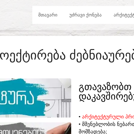
ᲛᲗᲐᲕᲐᲠᲘ
ᲣᲫᲠᲐᲕᲘ ᲥᲝᲜᲔᲑᲐ
ᲐᲠᲥᲘᲢᲔᲥ
ᲝᲔᲥᲢᲘᲠᲔᲑᲐ ᲫᲔᲑᲜᲘᲐᲣᲠᲔ
ᲒᲗᲐᲕᲐᲖᲝᲑᲗ 
ᲓᲐᲙᲐᲕᲨᲘᲠᲔᲑ
•
ᲐᲠᲥᲘᲢᲔᲥᲢᲣᲠᲣᲚᲘ ᲞᲠᲝ
• ᲛᲨᲔᲜᲔᲑᲚᲝᲑᲘᲡ ᲜᲔᲑᲐᲠ
ᲛᲝᲛᲖᲐᲓᲔᲑᲐ;