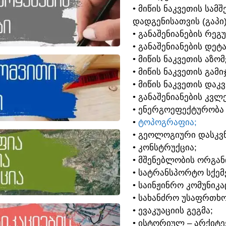
• ᲛᲘᲬᲘᲡ ᲜᲐᲙᲕᲔᲗᲘᲡ ᲡᲐ
ᲓᲐᲓᲒᲔᲜᲘᲡᲐᲗᲕᲘᲡ (ᲒᲐᲞᲘ
• ᲒᲐᲜᲐᲨᲔᲜᲘᲐᲜᲔᲑᲘᲡ ᲠᲔᲒ
• ᲒᲐᲜᲐᲨᲔᲜᲘᲐᲜᲔᲑᲘᲡ ᲓᲔᲢ
• ᲛᲘᲬᲘᲡ ᲜᲐᲙᲕᲔᲗᲘᲡ ᲐᲖᲝ
• ᲛᲘᲬᲘᲡ ᲜᲐᲙᲕᲔᲗᲘᲡ ᲒᲐᲛᲘ
• ᲛᲘᲬᲘᲡ ᲜᲐᲙᲕᲔᲗᲘᲡ ᲓᲐᲙ
• ᲒᲐᲜᲐᲨᲔᲜᲘᲐᲜᲔᲑᲘᲡ ᲙᲕᲚᲔ
• ᲔᲜᲔᲠᲒᲝᲔᲤᲔᲥᲢᲣᲠᲝᲑᲐ
•
ᲢᲝᲞᲝᲒᲠᲐᲤᲘᲐ;
• ᲒᲔᲝᲚᲝᲒᲘᲣᲠᲘ ᲓᲐᲡᲙᲕᲜ
• ᲙᲝᲜᲡᲢᲠᲣᲥᲪᲘᲐ;
• ᲛᲨᲔᲜᲔᲑᲚᲝᲑᲘᲡ ᲝᲠᲒᲐᲜ
• ᲡᲐᲢᲠᲐᲜᲡᲞᲝᲠᲢᲝ ᲡᲥᲔᲛᲔ
• ᲡᲐᲘᲜᲟᲘᲜᲠᲝ ᲙᲝᲛᲣᲜᲘᲙᲐ
• ᲡᲐᲮᲐᲜᲫᲠᲝ ᲣᲡᲐᲤᲠᲗᲮᲝ
• ᲔᲕᲐᲙᲣᲐᲪᲘᲘᲡ ᲒᲔᲒᲛᲐ;
• ᲘᲡᲢᲝᲠᲘᲣᲚ – ᲐᲠᲥᲘᲢ