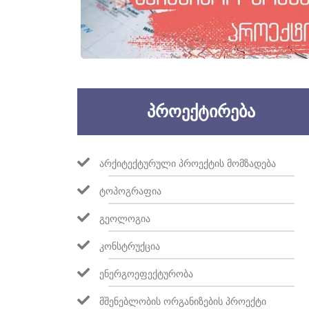
ᲞᲠᲝᲔᲥᲢᲘᲠᲔᲑᲐ
ᲐᲠᲥᲘᲢᲔᲥᲢᲣᲠᲣᲚᲘ ᲞᲠᲝᲔᲥᲢᲘᲡ ᲛᲝᲛᲖᲐᲓᲔᲑᲐ
ᲢᲝᲞᲝᲒᲠᲐᲤᲘᲐ
ᲒᲔᲝᲚᲝᲒᲘᲐ
ᲙᲝᲜᲡᲢᲠᲣᲥᲪᲘᲐ
ᲔᲜᲔᲠᲒᲝᲔᲤᲔᲥᲢᲣᲠᲝᲑᲐ
ᲛᲨᲔᲜᲔᲑᲚᲝᲑᲘᲡ ᲝᲠᲒᲐᲜᲘᲖᲔᲑᲘᲡ ᲞᲠᲝᲔᲥᲢᲘ