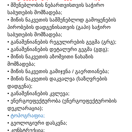
• ᲛᲨᲔᲜᲔᲑᲚᲝᲑᲘᲡ ᲜᲔᲑᲐᲠᲗᲕᲘᲡᲗᲕᲘᲡ ᲡᲐᲭᲘᲠᲝ
ᲡᲐᲑᲣᲗᲔᲑᲘᲡ ᲛᲝᲛᲖᲐᲓᲔᲑᲐ;
• ᲛᲘᲬᲘᲡ ᲜᲐᲙᲕᲔᲗᲘᲡ ᲡᲐᲛᲨᲔᲜᲔᲑᲚᲝᲓ ᲒᲐᲛᲝᲧᲔᲜᲔᲑᲘᲡ
ᲞᲘᲠᲝᲑᲔᲑᲘᲡ ᲓᲐᲓᲒᲔᲜᲘᲡᲐᲗᲕᲘᲡ (ᲒᲐᲞᲘ) ᲡᲐᲭᲘᲠᲝ
ᲡᲐᲑᲣᲗᲔᲑᲘᲡ ᲛᲝᲛᲖᲐᲓᲔᲑᲐ;
• ᲒᲐᲜᲐᲨᲔᲜᲘᲐᲜᲔᲑᲘᲡ ᲠᲔᲒᲣᲚᲘᲠᲔᲑᲘᲡ ᲒᲔᲒᲛᲐ (ᲒᲠᲒ);
• ᲒᲐᲜᲐᲨᲔᲜᲘᲐᲜᲔᲑᲘᲡ ᲓᲔᲢᲐᲚᲣᲠᲘ ᲒᲔᲒᲛᲐ (ᲒᲓᲒ);
• ᲛᲘᲬᲘᲡ ᲜᲐᲙᲕᲔᲗᲘᲡ ᲐᲖᲝᲛᲕᲘᲗᲘ ᲜᲐᲮᲐᲖᲘᲡ
ᲛᲝᲛᲖᲐᲓᲔᲑᲐ;
• ᲛᲘᲬᲘᲡ ᲜᲐᲙᲕᲔᲗᲘᲡ ᲒᲐᲛᲘᲯᲕᲜᲐ / ᲒᲐᲔᲠᲗᲘᲐᲜᲔᲑᲐ;
• ᲛᲘᲬᲘᲡ ᲜᲐᲙᲕᲔᲗᲘᲡ ᲓᲐᲙᲕᲐᲚᲕᲐ (ᲡᲐᲖᲦᲕᲠᲔᲑᲘᲡ
ᲓᲐᲓᲒᲔᲜᲐ);
• ᲒᲐᲜᲐᲨᲔᲜᲘᲐᲜᲔᲑᲘᲡ ᲙᲕᲚᲔᲕᲐ;
• ᲔᲜᲔᲠᲒᲝᲔᲤᲔᲥᲢᲣᲠᲝᲑᲐ (ᲔᲜᲔᲠᲒᲝᲔᲤᲔᲥᲢᲣᲠᲝᲑᲘᲡ
ᲓᲔᲙᲚᲐᲠᲐᲪᲘᲐ);
•
ᲢᲝᲞᲝᲒᲠᲐᲤᲘᲐ;
• ᲒᲔᲝᲚᲝᲒᲘᲣᲠᲘ ᲓᲐᲡᲙᲕᲜᲐ;
• ᲙᲝᲜᲡᲢᲠᲣᲥᲪᲘᲐ;