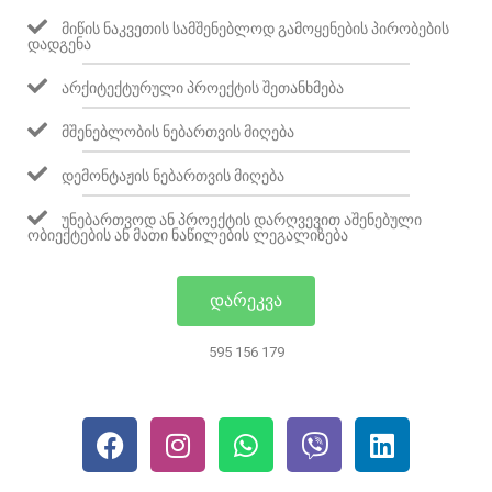
ᲛᲘᲬᲘᲡ ᲜᲐᲙᲕᲔᲗᲘᲡ ᲡᲐᲛᲨᲔᲜᲔᲑᲚᲝᲓ ᲒᲐᲛᲝᲧᲔᲜᲔᲑᲘᲡ ᲞᲘᲠᲝᲑᲔᲑᲘᲡ
ᲓᲐᲓᲒᲔᲜᲐ
ᲐᲠᲥᲘᲢᲔᲥᲢᲣᲠᲣᲚᲘ ᲞᲠᲝᲔᲥᲢᲘᲡ ᲨᲔᲗᲐᲜᲮᲛᲔᲑᲐ
ᲛᲨᲔᲜᲔᲑᲚᲝᲑᲘᲡ ᲜᲔᲑᲐᲠᲗᲕᲘᲡ ᲛᲘᲦᲔᲑᲐ
ᲓᲔᲛᲝᲜᲢᲐᲟᲘᲡ ᲜᲔᲑᲐᲠᲗᲕᲘᲡ ᲛᲘᲦᲔᲑᲐ
ᲣᲜᲔᲑᲐᲠᲗᲕᲝᲓ ᲐᲜ ᲞᲠᲝᲔᲥᲢᲘᲡ ᲓᲐᲠᲦᲕᲔᲕᲘᲗ ᲐᲨᲔᲜᲔᲑᲣᲚᲘ
ᲝᲑᲘᲔᲥᲢᲔᲑᲘᲡ ᲐᲜ ᲛᲐᲗᲘ ᲜᲐᲬᲘᲚᲔᲑᲘᲡ ᲚᲔᲒᲐᲚᲘᲖᲔᲑᲐ
ᲓᲐᲠᲔᲙᲕᲐ
595 156 179