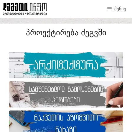
ᲛᲔᲜᲘᲣ
ᲞᲠᲝᲔᲥᲢᲘᲠᲔᲑᲐ ᲫᲔᲒᲕᲨᲘ