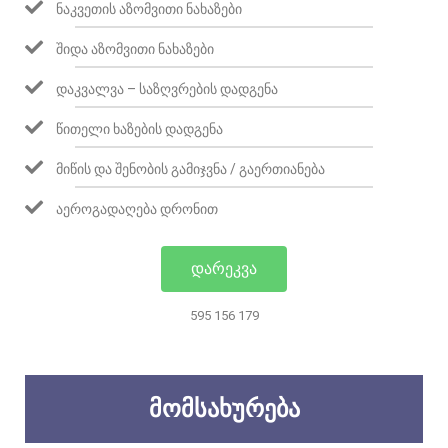
ᲜᲐᲙᲕᲔᲗᲘᲡ ᲐᲖᲝᲛᲕᲘᲗᲘ ᲜᲐᲮᲐᲖᲔᲑᲘ
ᲨᲘᲓᲐ ᲐᲖᲝᲛᲕᲘᲗᲘ ᲜᲐᲮᲐᲖᲔᲑᲘ
ᲓᲐᲙᲕᲐᲚᲕᲐ – ᲡᲐᲖᲦᲕᲠᲔᲑᲘᲡ ᲓᲐᲓᲒᲔᲜᲐ
ᲬᲘᲗᲔᲚᲘ ᲮᲐᲖᲔᲑᲘᲡ ᲓᲐᲓᲒᲔᲜᲐ
ᲛᲘᲬᲘᲡ ᲓᲐ ᲨᲔᲜᲝᲑᲘᲡ ᲒᲐᲛᲘᲯᲕᲜᲐ / ᲒᲐᲔᲠᲗᲘᲐᲜᲔᲑᲐ
ᲐᲔᲠᲝᲒᲐᲓᲐᲦᲔᲑᲐ ᲓᲠᲝᲜᲘᲗ
ᲓᲐᲠᲔᲙᲕᲐ
595 156 179
ᲛᲝᲛᲡᲐᲮᲣᲠᲔᲑᲐ