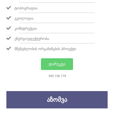
ᲢᲝᲞᲝᲒᲠᲐᲤᲘᲐ
ᲒᲔᲝᲚᲝᲒᲘᲐ
ᲙᲝᲜᲡᲢᲠᲣᲥᲪᲘᲐ
ᲔᲜᲔᲠᲒᲝᲔᲤᲔᲥᲢᲣᲠᲝᲑᲐ
ᲛᲨᲔᲜᲔᲑᲚᲝᲑᲘᲡ ᲝᲠᲒᲐᲜᲘᲖᲔᲑᲘᲡ ᲞᲠᲝᲔᲥᲢᲘ
ᲓᲐᲠᲔᲙᲕᲐ
595 156 179
ᲐᲖᲝᲛᲕᲐ