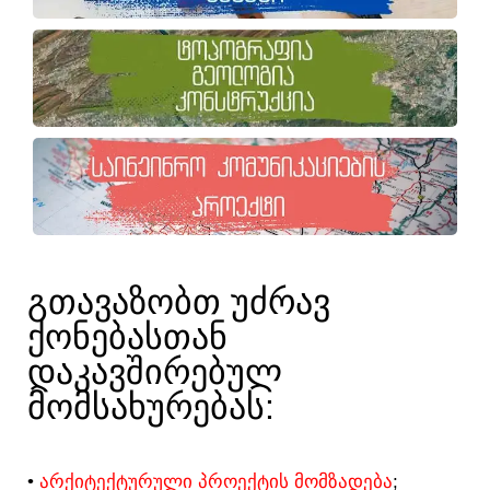
ᲒᲗᲐᲕᲐᲖᲝᲑᲗ ᲣᲫᲠᲐᲕ
ᲥᲝᲜᲔᲑᲐᲡᲗᲐᲜ
ᲓᲐᲙᲐᲕᲨᲘᲠᲔᲑᲣᲚ
ᲛᲝᲛᲡᲐᲮᲣᲠᲔᲑᲐᲡ:​
•
ᲐᲠᲥᲘᲢᲔᲥᲢᲣᲠᲣᲚᲘ ᲞᲠᲝᲔᲥᲢᲘᲡ ᲛᲝᲛᲖᲐᲓᲔᲑᲐ
;