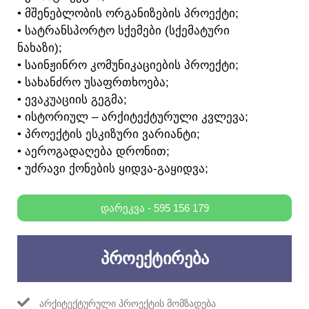
• ᲛᲨᲔᲜᲔᲑᲚᲝᲑᲘᲡ ᲝᲠᲒᲐᲜᲘᲖᲔᲑᲘᲡ ᲞᲠᲝᲔᲥᲢᲘ;
• ᲡᲐᲢᲠᲐᲜᲡᲞᲝᲠᲢᲝ ᲡᲥᲔᲛᲔᲑᲘ (ᲡᲥᲔᲛᲐᲢᲣᲠᲘ
ᲜᲐᲮᲐᲖᲘ);
• ᲡᲐᲘᲜᲟᲘᲜᲠᲝ ᲙᲝᲛᲣᲜᲘᲙᲐᲪᲘᲔᲑᲘᲡ ᲞᲠᲝᲔᲥᲢᲘ;
• ᲡᲐᲮᲐᲜᲫᲠᲝ ᲣᲡᲐᲤᲠᲗᲮᲝᲔᲑᲐ;
• ᲔᲕᲐᲙᲣᲐᲪᲘᲘᲡ ᲒᲔᲒᲛᲐ;
• ᲘᲡᲢᲝᲠᲘᲣᲚ – ᲐᲠᲥᲘᲢᲔᲥᲢᲣᲠᲣᲚᲘ ᲙᲕᲚᲔᲕᲐ;
• ᲞᲠᲝᲔᲥᲢᲘᲡ ᲔᲡᲙᲘᲖᲣᲠᲘ ᲕᲐᲠᲘᲐᲜᲢᲘ;
• ᲐᲔᲠᲝᲒᲐᲓᲐᲦᲔᲑᲐ ᲓᲠᲝᲜᲘᲗ;
• ᲣᲫᲠᲐᲕᲘ ᲥᲝᲜᲔᲑᲘᲡ ᲧᲘᲓᲕᲐ-ᲒᲐᲧᲘᲓᲕᲐ;
ᲓᲐᲠᲔᲙᲕᲐ - 595 156 179
ᲞᲠᲝᲔᲥᲢᲘᲠᲔᲑᲐ
ᲐᲠᲥᲘᲢᲔᲥᲢᲣᲠᲣᲚᲘ ᲞᲠᲝᲔᲥᲢᲘᲡ ᲛᲝᲛᲖᲐᲓᲔᲑᲐ