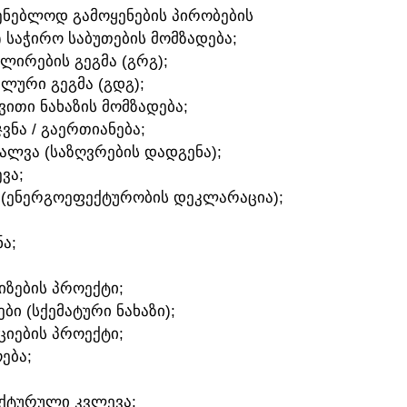
ᲛᲨᲔᲜᲔᲑᲚᲝᲓ ᲒᲐᲛᲝᲧᲔᲜᲔᲑᲘᲡ ᲞᲘᲠᲝᲑᲔᲑᲘᲡ
) ᲡᲐᲭᲘᲠᲝ ᲡᲐᲑᲣᲗᲔᲑᲘᲡ ᲛᲝᲛᲖᲐᲓᲔᲑᲐ;
ᲣᲚᲘᲠᲔᲑᲘᲡ ᲒᲔᲒᲛᲐ (ᲒᲠᲒ);
ᲐᲚᲣᲠᲘ ᲒᲔᲒᲛᲐ (ᲒᲓᲒ);
ᲛᲕᲘᲗᲘ ᲜᲐᲮᲐᲖᲘᲡ ᲛᲝᲛᲖᲐᲓᲔᲑᲐ;
ᲯᲕᲜᲐ / ᲒᲐᲔᲠᲗᲘᲐᲜᲔᲑᲐ;
ᲕᲐᲚᲕᲐ (ᲡᲐᲖᲦᲕᲠᲔᲑᲘᲡ ᲓᲐᲓᲒᲔᲜᲐ);
ᲕᲐ;
 (ᲔᲜᲔᲠᲒᲝᲔᲤᲔᲥᲢᲣᲠᲝᲑᲘᲡ ᲓᲔᲙᲚᲐᲠᲐᲪᲘᲐ);
Ა;
ᲘᲖᲔᲑᲘᲡ ᲞᲠᲝᲔᲥᲢᲘ;
ᲑᲘ (ᲡᲥᲔᲛᲐᲢᲣᲠᲘ ᲜᲐᲮᲐᲖᲘ);
ᲪᲘᲔᲑᲘᲡ ᲞᲠᲝᲔᲥᲢᲘ;
ᲔᲑᲐ;
ᲔᲥᲢᲣᲠᲣᲚᲘ ᲙᲕᲚᲔᲕᲐ;