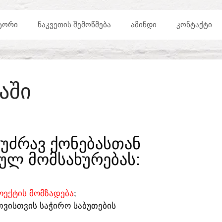
ᲢᲝᲠᲘ
ᲜᲐᲙᲕᲔᲗᲘᲡ ᲨᲔᲛᲝᲬᲛᲔᲑᲐ
ᲐᲛᲘᲜᲓᲘ
ᲙᲝᲜᲢᲐᲥᲢᲘ
ᲐᲨᲘ
ᲣᲫᲠᲐᲕ ᲥᲝᲜᲔᲑᲐᲡᲗᲐᲜ
ᲣᲚ ᲛᲝᲛᲡᲐᲮᲣᲠᲔᲑᲐᲡ:​
ᲔᲥᲢᲘᲡ ᲛᲝᲛᲖᲐᲓᲔᲑᲐ
;
ᲗᲕᲘᲡᲗᲕᲘᲡ ᲡᲐᲭᲘᲠᲝ ᲡᲐᲑᲣᲗᲔᲑᲘᲡ