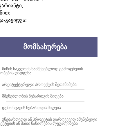
ᲕᲐᲠᲘᲐᲜᲢᲘ;
ᲜᲘᲗ;
ᲕᲐ-ᲒᲐᲧᲘᲓᲕᲐ;
ᲛᲝᲛᲡᲐᲮᲣᲠᲔᲑᲐ
ᲛᲘᲬᲘᲡ ᲜᲐᲙᲕᲔᲗᲘᲡ ᲡᲐᲛᲨᲔᲜᲔᲑᲚᲝᲓ ᲒᲐᲛᲝᲧᲔᲜᲔᲑᲘᲡ
ᲝᲑᲔᲑᲘᲡ ᲓᲐᲓᲒᲔᲜᲐ
ᲐᲠᲥᲘᲢᲔᲥᲢᲣᲠᲣᲚᲘ ᲞᲠᲝᲔᲥᲢᲘᲡ ᲨᲔᲗᲐᲜᲮᲛᲔᲑᲐ
ᲛᲨᲔᲜᲔᲑᲚᲝᲑᲘᲡ ᲜᲔᲑᲐᲠᲗᲕᲘᲡ ᲛᲘᲦᲔᲑᲐ
ᲓᲔᲛᲝᲜᲢᲐᲟᲘᲡ ᲜᲔᲑᲐᲠᲗᲕᲘᲡ ᲛᲘᲦᲔᲑᲐ
ᲣᲜᲔᲑᲐᲠᲗᲕᲝᲓ ᲐᲜ ᲞᲠᲝᲔᲥᲢᲘᲡ ᲓᲐᲠᲦᲕᲔᲕᲘᲗ ᲐᲨᲔᲜᲔᲑᲣᲚᲘ
ᲔᲥᲢᲔᲑᲘᲡ ᲐᲜ ᲛᲐᲗᲘ ᲜᲐᲬᲘᲚᲔᲑᲘᲡ ᲚᲔᲒᲐᲚᲘᲖᲔᲑᲐ