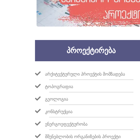
ᲞᲠᲝᲔᲥᲢᲘᲠᲔᲑᲐ
ᲐᲠᲥᲘᲢᲔᲥᲢᲣᲠᲣᲚᲘ ᲞᲠᲝᲔᲥᲢᲘᲡ ᲛᲝᲛᲖᲐᲓᲔᲑᲐ
ᲢᲝᲞᲝᲒᲠᲐᲤᲘᲐ
ᲒᲔᲝᲚᲝᲒᲘᲐ
ᲙᲝᲜᲡᲢᲠᲣᲥᲪᲘᲐ
ᲔᲜᲔᲠᲒᲝᲔᲤᲔᲥᲢᲣᲠᲝᲑᲐ
ᲛᲨᲔᲜᲔᲑᲚᲝᲑᲘᲡ ᲝᲠᲒᲐᲜᲘᲖᲔᲑᲘᲡ ᲞᲠᲝᲔᲥᲢᲘ