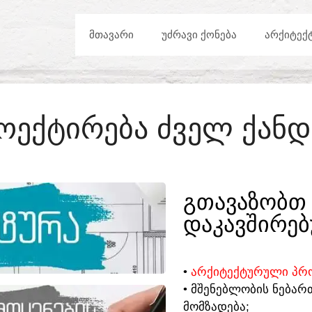
ᲛᲗᲐᲕᲐᲠᲘ
ᲣᲫᲠᲐᲕᲘ ᲥᲝᲜᲔᲑᲐ
ᲐᲠᲥᲘᲢᲔᲥ
ᲝᲔᲥᲢᲘᲠᲔᲑᲐ ᲫᲕᲔᲚ ᲥᲐᲜᲓ
ᲒᲗᲐᲕᲐᲖᲝᲑᲗ 
ᲓᲐᲙᲐᲕᲨᲘᲠᲔᲑ
•
ᲐᲠᲥᲘᲢᲔᲥᲢᲣᲠᲣᲚᲘ ᲞᲠᲝ
• ᲛᲨᲔᲜᲔᲑᲚᲝᲑᲘᲡ ᲜᲔᲑᲐᲠ
ᲛᲝᲛᲖᲐᲓᲔᲑᲐ;