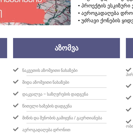
• ᲞᲠᲝᲔᲥᲢᲘᲡ ᲔᲡᲙᲘᲖᲣᲠᲘ 
• ᲐᲔᲠᲝᲒᲐᲓᲐᲦᲔᲑᲐ ᲓᲠᲝ
• ᲣᲫᲠᲐᲕᲘ ᲥᲝᲜᲔᲑᲘᲡ ᲧᲘᲓ
ᲐᲖᲝᲛᲕᲐ
ᲜᲐᲙᲕᲔᲗᲘᲡ ᲐᲖᲝᲛᲕᲘᲗᲘ ᲜᲐᲮᲐᲖᲔᲑᲘ
ᲞᲘᲠ
ᲨᲘᲓᲐ ᲐᲖᲝᲛᲕᲘᲗᲘ ᲜᲐᲮᲐᲖᲔᲑᲘ
ᲓᲐᲙᲕᲐᲚᲕᲐ – ᲡᲐᲖᲦᲕᲠᲔᲑᲘᲡ ᲓᲐᲓᲒᲔᲜᲐ
ᲬᲘᲗᲔᲚᲘ ᲮᲐᲖᲔᲑᲘᲡ ᲓᲐᲓᲒᲔᲜᲐ
ᲛᲘᲬᲘᲡ ᲓᲐ ᲨᲔᲜᲝᲑᲘᲡ ᲒᲐᲛᲘᲯᲕᲜᲐ / ᲒᲐᲔᲠᲗᲘᲐᲜᲔᲑᲐ
ᲝᲑᲘ
ᲐᲔᲠᲝᲒᲐᲓᲐᲦᲔᲑᲐ ᲓᲠᲝᲜᲘᲗ