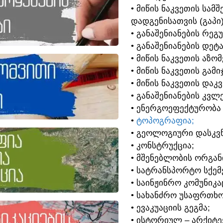
• ᲛᲘᲬᲘᲡ ᲜᲐᲙᲕᲔᲗᲘᲡ ᲡᲐ
ᲓᲐᲓᲒᲔᲜᲘᲡᲐᲗᲕᲘᲡ (ᲒᲐᲞᲘ
• ᲒᲐᲜᲐᲨᲔᲜᲘᲐᲜᲔᲑᲘᲡ ᲠᲔᲒ
• ᲒᲐᲜᲐᲨᲔᲜᲘᲐᲜᲔᲑᲘᲡ ᲓᲔᲢ
• ᲛᲘᲬᲘᲡ ᲜᲐᲙᲕᲔᲗᲘᲡ ᲐᲖᲝ
• ᲛᲘᲬᲘᲡ ᲜᲐᲙᲕᲔᲗᲘᲡ ᲒᲐᲛᲘ
• ᲛᲘᲬᲘᲡ ᲜᲐᲙᲕᲔᲗᲘᲡ ᲓᲐᲙ
• ᲒᲐᲜᲐᲨᲔᲜᲘᲐᲜᲔᲑᲘᲡ ᲙᲕᲚᲔ
• ᲔᲜᲔᲠᲒᲝᲔᲤᲔᲥᲢᲣᲠᲝᲑᲐ
•
ᲢᲝᲞᲝᲒᲠᲐᲤᲘᲐ;
• ᲒᲔᲝᲚᲝᲒᲘᲣᲠᲘ ᲓᲐᲡᲙᲕᲜ
• ᲙᲝᲜᲡᲢᲠᲣᲥᲪᲘᲐ;
• ᲛᲨᲔᲜᲔᲑᲚᲝᲑᲘᲡ ᲝᲠᲒᲐᲜ
• ᲡᲐᲢᲠᲐᲜᲡᲞᲝᲠᲢᲝ ᲡᲥᲔᲛᲔ
• ᲡᲐᲘᲜᲟᲘᲜᲠᲝ ᲙᲝᲛᲣᲜᲘᲙᲐ
• ᲡᲐᲮᲐᲜᲫᲠᲝ ᲣᲡᲐᲤᲠᲗᲮᲝ
• ᲔᲕᲐᲙᲣᲐᲪᲘᲘᲡ ᲒᲔᲒᲛᲐ;
• ᲘᲡᲢᲝᲠᲘᲣᲚ – ᲐᲠᲥᲘᲢ