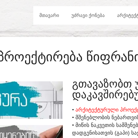
ᲛᲗᲐᲕᲐᲠᲘ
ᲣᲫᲠᲐᲕᲘ ᲥᲝᲜᲔᲑᲐ
ᲐᲠᲥᲘᲢᲔᲥ
ᲞᲠᲝᲔᲥᲢᲘᲠᲔᲑᲐ ᲬᲘᲤᲠᲐᲜ
ᲒᲗᲐᲕᲐᲖᲝᲑᲗ 
ᲓᲐᲙᲐᲕᲨᲘᲠᲔᲑᲣ
•
ᲐᲠᲥᲘᲢᲔᲥᲢᲣᲠᲣᲚᲘ ᲞᲠᲝᲔᲥᲢ
• ᲛᲨᲔᲜᲔᲑᲚᲝᲑᲘᲡ ᲜᲔᲑᲐᲠᲗᲕᲘ
• ᲛᲘᲬᲘᲡ ᲜᲐᲙᲕᲔᲗᲘᲡ ᲡᲐᲛᲨᲔᲜ
ᲓᲐᲓᲒᲔᲜᲘᲡᲐᲗᲕᲘᲡ (ᲒᲐᲞᲘ) ᲡᲐ