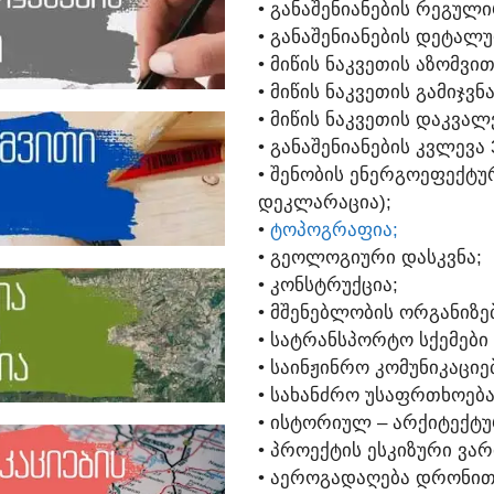
• ᲒᲐᲜᲐᲨᲔᲜᲘᲐᲜᲔᲑᲘᲡ ᲠᲔᲒᲣᲚᲘ
• ᲒᲐᲜᲐᲨᲔᲜᲘᲐᲜᲔᲑᲘᲡ ᲓᲔᲢᲐᲚᲣ
• ᲛᲘᲬᲘᲡ ᲜᲐᲙᲕᲔᲗᲘᲡ ᲐᲖᲝᲛᲕᲘᲗ
• ᲛᲘᲬᲘᲡ ᲜᲐᲙᲕᲔᲗᲘᲡ ᲒᲐᲛᲘᲯᲕᲜ
• ᲛᲘᲬᲘᲡ ᲜᲐᲙᲕᲔᲗᲘᲡ ᲓᲐᲙᲕᲐᲚ
• ᲒᲐᲜᲐᲨᲔᲜᲘᲐᲜᲔᲑᲘᲡ ᲙᲕᲚᲔᲕᲐ
• ᲨᲔᲜᲝᲑᲘᲡ ᲔᲜᲔᲠᲒᲝᲔᲤᲔᲥᲢ
ᲓᲔᲙᲚᲐᲠᲐᲪᲘᲐ);
•
ᲢᲝᲞᲝᲒᲠᲐᲤᲘᲐ;
• ᲒᲔᲝᲚᲝᲒᲘᲣᲠᲘ ᲓᲐᲡᲙᲕᲜᲐ;
• ᲙᲝᲜᲡᲢᲠᲣᲥᲪᲘᲐ;
• ᲛᲨᲔᲜᲔᲑᲚᲝᲑᲘᲡ ᲝᲠᲒᲐᲜᲘᲖᲔ
• ᲡᲐᲢᲠᲐᲜᲡᲞᲝᲠᲢᲝ ᲡᲥᲔᲛᲔᲑᲘ 
• ᲡᲐᲘᲜᲟᲘᲜᲠᲝ ᲙᲝᲛᲣᲜᲘᲙᲐᲪᲘᲔ
• ᲡᲐᲮᲐᲜᲫᲠᲝ ᲣᲡᲐᲤᲠᲗᲮᲝᲔᲑᲐ
• ᲘᲡᲢᲝᲠᲘᲣᲚ – ᲐᲠᲥᲘᲢᲔᲥᲢ
• ᲞᲠᲝᲔᲥᲢᲘᲡ ᲔᲡᲙᲘᲖᲣᲠᲘ ᲕᲐᲠ
• ᲐᲔᲠᲝᲒᲐᲓᲐᲦᲔᲑᲐ ᲓᲠᲝᲜᲘᲗ