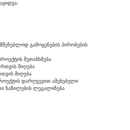
ᲒᲐᲧᲘᲓᲕᲐ;
ᲐᲛᲨᲔᲜᲔᲑᲚᲝᲓ ᲒᲐᲛᲝᲧᲔᲜᲔᲑᲘᲡ ᲞᲘᲠᲝᲑᲔᲑᲘᲡ
ᲠᲝᲔᲥᲢᲘᲡ ᲨᲔᲗᲐᲜᲮᲛᲔᲑᲐ
ᲐᲠᲗᲕᲘᲡ ᲛᲘᲦᲔᲑᲐ
ᲠᲗᲕᲘᲡ ᲛᲘᲦᲔᲑᲐ
ᲠᲝᲔᲥᲢᲘᲡ ᲓᲐᲠᲦᲕᲔᲕᲘᲗ ᲐᲨᲔᲜᲔᲑᲣᲚᲘ
ᲐᲗᲘ ᲜᲐᲬᲘᲚᲔᲑᲘᲡ ᲚᲔᲒᲐᲚᲘᲖᲔᲑᲐ