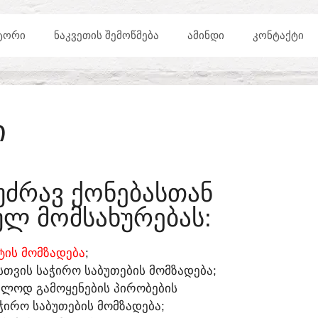
ᲢᲝᲠᲘ
ᲜᲐᲙᲕᲔᲗᲘᲡ ᲨᲔᲛᲝᲬᲛᲔᲑᲐ
ᲐᲛᲘᲜᲓᲘ
ᲙᲝᲜᲢᲐᲥᲢᲘ
Ი
ᲣᲫᲠᲐᲕ ᲥᲝᲜᲔᲑᲐᲡᲗᲐᲜ
Ლ ᲛᲝᲛᲡᲐᲮᲣᲠᲔᲑᲐᲡ:​
ᲘᲡ ᲛᲝᲛᲖᲐᲓᲔᲑᲐ
;
ᲡᲗᲕᲘᲡ ᲡᲐᲭᲘᲠᲝ ᲡᲐᲑᲣᲗᲔᲑᲘᲡ ᲛᲝᲛᲖᲐᲓᲔᲑᲐ;
ᲔᲑᲚᲝᲓ ᲒᲐᲛᲝᲧᲔᲜᲔᲑᲘᲡ ᲞᲘᲠᲝᲑᲔᲑᲘᲡ
ᲭᲘᲠᲝ ᲡᲐᲑᲣᲗᲔᲑᲘᲡ ᲛᲝᲛᲖᲐᲓᲔᲑᲐ;