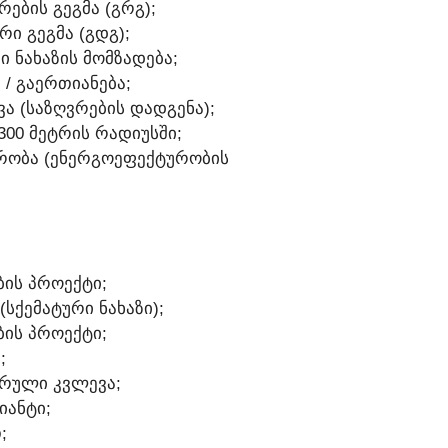
ᲠᲔᲑᲘᲡ ᲒᲔᲒᲛᲐ (ᲒᲠᲒ);
ᲠᲘ ᲒᲔᲒᲛᲐ (ᲒᲓᲒ);
Ი ᲜᲐᲮᲐᲖᲘᲡ ᲛᲝᲛᲖᲐᲓᲔᲑᲐ;
Ა / ᲒᲐᲔᲠᲗᲘᲐᲜᲔᲑᲐ;
ᲕᲐ (ᲡᲐᲖᲦᲕᲠᲔᲑᲘᲡ ᲓᲐᲓᲒᲔᲜᲐ);
 300 ᲛᲔᲢᲠᲘᲡ ᲠᲐᲓᲘᲣᲡᲨᲘ;
ᲣᲠᲝᲑᲐ (ᲔᲜᲔᲠᲒᲝᲔᲤᲔᲥᲢᲣᲠᲝᲑᲘᲡ
ᲑᲘᲡ ᲞᲠᲝᲔᲥᲢᲘ;
(ᲡᲥᲔᲛᲐᲢᲣᲠᲘ ᲜᲐᲮᲐᲖᲘ);
ᲑᲘᲡ ᲞᲠᲝᲔᲥᲢᲘ;
;
ᲣᲠᲣᲚᲘ ᲙᲕᲚᲔᲕᲐ;
ᲘᲐᲜᲢᲘ;
;