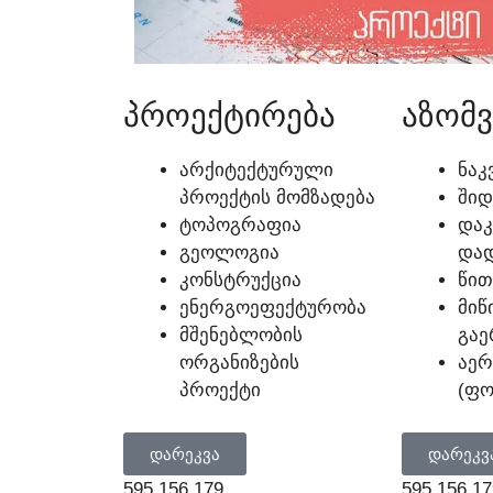
ᲞᲠᲝᲔᲥᲢᲘᲠᲔᲑᲐ
ᲐᲖᲝᲛᲕ
ᲐᲠᲥᲘᲢᲔᲥᲢᲣᲠᲣᲚᲘ
ᲜᲐᲙ
ᲞᲠᲝᲔᲥᲢᲘᲡ ᲛᲝᲛᲖᲐᲓᲔᲑᲐ
ᲨᲘᲓ
ᲢᲝᲞᲝᲒᲠᲐᲤᲘᲐ
ᲓᲐᲙ
ᲒᲔᲝᲚᲝᲒᲘᲐ
ᲓᲐᲓ
ᲙᲝᲜᲡᲢᲠᲣᲥᲪᲘᲐ
ᲬᲘᲗ
ᲔᲜᲔᲠᲒᲝᲔᲤᲔᲥᲢᲣᲠᲝᲑᲐ
ᲛᲘᲬ
ᲛᲨᲔᲜᲔᲑᲚᲝᲑᲘᲡ
ᲒᲐᲔ
ᲝᲠᲒᲐᲜᲘᲖᲔᲑᲘᲡ
ᲐᲔ
ᲞᲠᲝᲔᲥᲢᲘ
(ᲤᲝ
ᲓᲐᲠᲔᲙᲕᲐ
ᲓᲐᲠᲔᲙᲕ
595 156 179
595 156 17