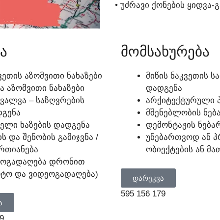
• ᲣᲫᲠᲐᲕᲘ ᲥᲝᲜᲔᲑᲘᲡ ᲧᲘᲓᲕᲐ-
Ა
ᲛᲝᲛᲡᲐᲮᲣᲠᲔᲑᲐ
ᲕᲔᲗᲘᲡ ᲐᲖᲝᲛᲕᲘᲗᲘ ᲜᲐᲮᲐᲖᲔᲑᲘ
ᲛᲘᲬᲘᲡ ᲜᲐᲙᲕᲔᲗᲘᲡ Ს
Ა ᲐᲖᲝᲛᲕᲘᲗᲘ ᲜᲐᲮᲐᲖᲔᲑᲘ
ᲓᲐᲓᲒᲔᲜᲐ
ᲕᲐᲚᲕᲐ – ᲡᲐᲖᲦᲕᲠᲔᲑᲘᲡ
ᲐᲠᲥᲘᲢᲔᲥᲢᲣᲠᲣᲚᲘ Პ
ᲒᲔᲜᲐ
ᲛᲨᲔᲜᲔᲑᲚᲝᲑᲘᲡ ᲜᲔᲑ
ᲔᲚᲘ ᲮᲐᲖᲔᲑᲘᲡ ᲓᲐᲓᲒᲔᲜᲐ
ᲓᲔᲛᲝᲜᲢᲐᲟᲘᲡ ᲜᲔᲑᲐ
ᲘᲡ ᲓᲐ ᲨᲔᲜᲝᲑᲘᲡ ᲒᲐᲛᲘᲯᲕᲜᲐ /
ᲣᲜᲔᲑᲐᲠᲗᲕᲝᲓ ᲐᲜ Პ
ᲠᲗᲘᲐᲜᲔᲑᲐ
ᲝᲑᲘᲔᲥᲢᲔᲑᲘᲡ ᲐᲜ Მ
ᲠᲝᲒᲐᲓᲐᲦᲔᲑᲐ ᲓᲠᲝᲜᲘᲗ
ᲢᲝ ᲓᲐ ᲕᲘᲓᲔᲝᲒᲐᲓᲐᲦᲔᲑᲐ)
ᲓᲐᲠᲔᲙᲕᲐ
595 156 179
Ა
9