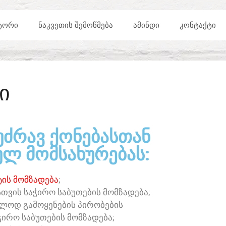
ᲢᲝᲠᲘ
ᲜᲐᲙᲕᲔᲗᲘᲡ ᲨᲔᲛᲝᲬᲛᲔᲑᲐ
ᲐᲛᲘᲜᲓᲘ
ᲙᲝᲜᲢᲐᲥᲢᲘ
Ი
ᲣᲫᲠᲐᲕ ᲥᲝᲜᲔᲑᲐᲡᲗᲐᲜ
Ლ ᲛᲝᲛᲡᲐᲮᲣᲠᲔᲑᲐᲡ:​
ᲘᲡ ᲛᲝᲛᲖᲐᲓᲔᲑᲐ
;
ᲗᲕᲘᲡ ᲡᲐᲭᲘᲠᲝ ᲡᲐᲑᲣᲗᲔᲑᲘᲡ ᲛᲝᲛᲖᲐᲓᲔᲑᲐ;
ᲔᲑᲚᲝᲓ ᲒᲐᲛᲝᲧᲔᲜᲔᲑᲘᲡ ᲞᲘᲠᲝᲑᲔᲑᲘᲡ
ᲭᲘᲠᲝ ᲡᲐᲑᲣᲗᲔᲑᲘᲡ ᲛᲝᲛᲖᲐᲓᲔᲑᲐ;