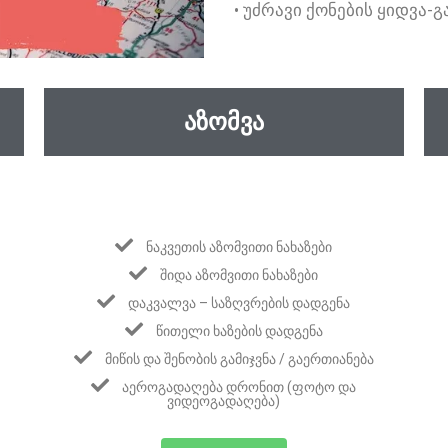
• ᲣᲫᲠᲐᲕᲘ ᲥᲝᲜᲔᲑᲘᲡ ᲧᲘᲓᲕᲐ-Გ
ᲐᲖᲝᲛᲕᲐ
ᲜᲐᲙᲕᲔᲗᲘᲡ ᲐᲖᲝᲛᲕᲘᲗᲘ ᲜᲐᲮᲐᲖᲔᲑᲘ
ᲨᲘᲓᲐ ᲐᲖᲝᲛᲕᲘᲗᲘ ᲜᲐᲮᲐᲖᲔᲑᲘ
ᲓᲐᲙᲕᲐᲚᲕᲐ – ᲡᲐᲖᲦᲕᲠᲔᲑᲘᲡ ᲓᲐᲓᲒᲔᲜᲐ
ᲬᲘᲗᲔᲚᲘ ᲮᲐᲖᲔᲑᲘᲡ ᲓᲐᲓᲒᲔᲜᲐ
ᲛᲘᲬᲘᲡ ᲓᲐ ᲨᲔᲜᲝᲑᲘᲡ ᲒᲐᲛᲘᲯᲕᲜᲐ / ᲒᲐᲔᲠᲗᲘᲐᲜᲔᲑᲐ
ᲐᲔᲠᲝᲒᲐᲓᲐᲦᲔᲑᲐ ᲓᲠᲝᲜᲘᲗ (ᲤᲝᲢᲝ ᲓᲐ
ᲕᲘᲓᲔᲝᲒᲐᲓᲐᲦᲔᲑᲐ)