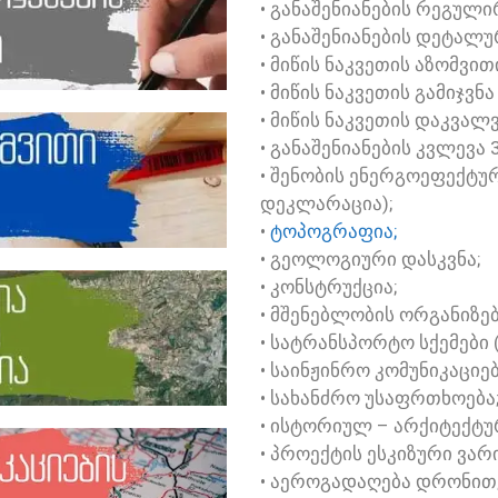
• ᲒᲐᲜᲐᲨᲔᲜᲘᲐᲜᲔᲑᲘᲡ ᲠᲔᲒᲣᲚᲘᲠ
• ᲒᲐᲜᲐᲨᲔᲜᲘᲐᲜᲔᲑᲘᲡ ᲓᲔᲢᲐᲚᲣᲠ
• ᲛᲘᲬᲘᲡ ᲜᲐᲙᲕᲔᲗᲘᲡ ᲐᲖᲝᲛᲕᲘᲗ
• ᲛᲘᲬᲘᲡ ᲜᲐᲙᲕᲔᲗᲘᲡ ᲒᲐᲛᲘᲯᲕᲜᲐ
• ᲛᲘᲬᲘᲡ ᲜᲐᲙᲕᲔᲗᲘᲡ ᲓᲐᲙᲕᲐᲚ
• ᲒᲐᲜᲐᲨᲔᲜᲘᲐᲜᲔᲑᲘᲡ ᲙᲕᲚᲔᲕᲐ 
• ᲨᲔᲜᲝᲑᲘᲡ ᲔᲜᲔᲠᲒᲝᲔᲤᲔᲥᲢ
ᲓᲔᲙᲚᲐᲠᲐᲪᲘᲐ);
•
ᲢᲝᲞᲝᲒᲠᲐᲤᲘᲐ;
• ᲒᲔᲝᲚᲝᲒᲘᲣᲠᲘ ᲓᲐᲡᲙᲕᲜᲐ;
• ᲙᲝᲜᲡᲢᲠᲣᲥᲪᲘᲐ;
• ᲛᲨᲔᲜᲔᲑᲚᲝᲑᲘᲡ ᲝᲠᲒᲐᲜᲘᲖᲔᲑ
• ᲡᲐᲢᲠᲐᲜᲡᲞᲝᲠᲢᲝ ᲡᲥᲔᲛᲔᲑᲘ (
• ᲡᲐᲘᲜᲟᲘᲜᲠᲝ ᲙᲝᲛᲣᲜᲘᲙᲐᲪᲘᲔ
• ᲡᲐᲮᲐᲜᲫᲠᲝ ᲣᲡᲐᲤᲠᲗᲮᲝᲔᲑᲐ
• ᲘᲡᲢᲝᲠᲘᲣᲚ – ᲐᲠᲥᲘᲢᲔᲥᲢᲣ
• ᲞᲠᲝᲔᲥᲢᲘᲡ ᲔᲡᲙᲘᲖᲣᲠᲘ ᲕᲐᲠ
• ᲐᲔᲠᲝᲒᲐᲓᲐᲦᲔᲑᲐ ᲓᲠᲝᲜᲘᲗ