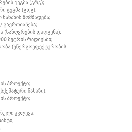
ᲔᲑᲘᲡ ᲒᲔᲒᲛᲐ (ᲒᲠᲒ);
Ი ᲒᲔᲒᲛᲐ (ᲒᲓᲒ);
Ი ᲜᲐᲮᲐᲖᲘᲡ ᲛᲝᲛᲖᲐᲓᲔᲑᲐ;
 / ᲒᲐᲔᲠᲗᲘᲐᲜᲔᲑᲐ;
ᲕᲐ (ᲡᲐᲖᲦᲕᲠᲔᲑᲘᲡ ᲓᲐᲓᲒᲔᲜᲐ);
300 ᲛᲔᲢᲠᲘᲡ ᲠᲐᲓᲘᲣᲡᲨᲘ;
ᲣᲠᲝᲑᲐ (ᲔᲜᲔᲠᲒᲝᲔᲤᲔᲥᲢᲣᲠᲝᲑᲘᲡ
ᲘᲡ ᲞᲠᲝᲔᲥᲢᲘ;
ᲡᲥᲔᲛᲐᲢᲣᲠᲘ ᲜᲐᲮᲐᲖᲘ);
ᲑᲘᲡ ᲞᲠᲝᲔᲥᲢᲘ;
;
ᲠᲣᲚᲘ ᲙᲕᲚᲔᲕᲐ;
ᲘᲐᲜᲢᲘ;
;