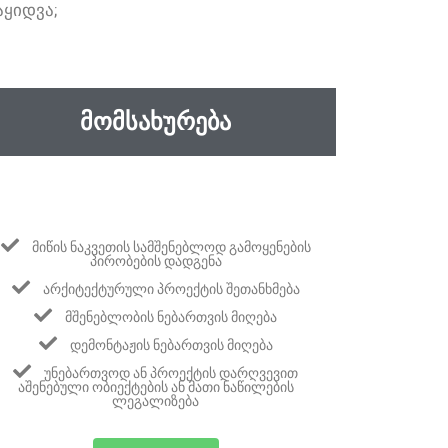
ᲐᲧᲘᲓᲕᲐ;
ᲛᲝᲛᲡᲐᲮᲣᲠᲔᲑᲐ
ᲛᲘᲬᲘᲡ ᲜᲐᲙᲕᲔᲗᲘᲡ ᲡᲐᲛᲨᲔᲜᲔᲑᲚᲝᲓ ᲒᲐᲛᲝᲧᲔᲜᲔᲑᲘᲡ
ᲞᲘᲠᲝᲑᲔᲑᲘᲡ ᲓᲐᲓᲒᲔᲜᲐ
ᲐᲠᲥᲘᲢᲔᲥᲢᲣᲠᲣᲚᲘ ᲞᲠᲝᲔᲥᲢᲘᲡ ᲨᲔᲗᲐᲜᲮᲛᲔᲑᲐ
ᲛᲨᲔᲜᲔᲑᲚᲝᲑᲘᲡ ᲜᲔᲑᲐᲠᲗᲕᲘᲡ ᲛᲘᲦᲔᲑᲐ
ᲓᲔᲛᲝᲜᲢᲐᲟᲘᲡ ᲜᲔᲑᲐᲠᲗᲕᲘᲡ ᲛᲘᲦᲔᲑᲐ
ᲣᲜᲔᲑᲐᲠᲗᲕᲝᲓ ᲐᲜ ᲞᲠᲝᲔᲥᲢᲘᲡ ᲓᲐᲠᲦᲕᲔᲕᲘᲗ
ᲐᲨᲔᲜᲔᲑᲣᲚᲘ ᲝᲑᲘᲔᲥᲢᲔᲑᲘᲡ ᲐᲜ ᲛᲐᲗᲘ ᲜᲐᲬᲘᲚᲔᲑᲘᲡ
ᲚᲔᲒᲐᲚᲘᲖᲔᲑᲐ