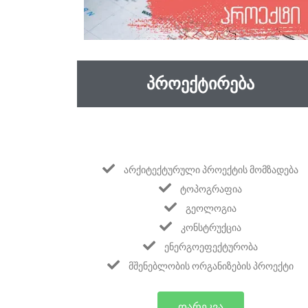
ᲞᲠᲝᲔᲥᲢᲘᲠᲔᲑᲐ
ᲐᲠᲥᲘᲢᲔᲥᲢᲣᲠᲣᲚᲘ ᲞᲠᲝᲔᲥᲢᲘᲡ ᲛᲝᲛᲖᲐᲓᲔᲑᲐ
ᲢᲝᲞᲝᲒᲠᲐᲤᲘᲐ
ᲒᲔᲝᲚᲝᲒᲘᲐ
ᲙᲝᲜᲡᲢᲠᲣᲥᲪᲘᲐ
ᲔᲜᲔᲠᲒᲝᲔᲤᲔᲥᲢᲣᲠᲝᲑᲐ
ᲛᲨᲔᲜᲔᲑᲚᲝᲑᲘᲡ ᲝᲠᲒᲐᲜᲘᲖᲔᲑᲘᲡ ᲞᲠᲝᲔᲥᲢᲘ
ᲓᲐᲠᲔᲙᲕᲐ