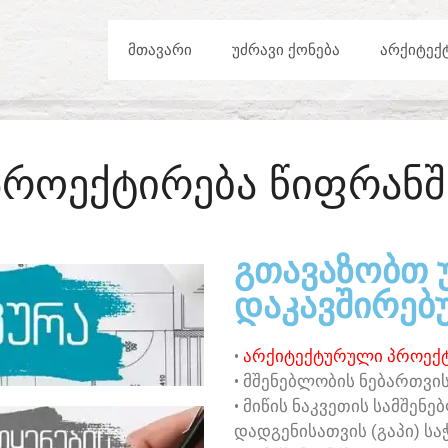
ᲛᲗᲐᲕᲐᲠᲘ
ᲣᲫᲠᲐᲕᲘ ᲥᲝᲜᲔᲑᲐ
ᲐᲠᲥᲘᲢᲔᲥ
ᲞᲠᲝᲔᲥᲢᲘᲠᲔᲑᲐ ᲬᲘᲤᲠᲐᲜᲨ
ᲒᲗᲐᲕᲐᲖᲝᲑᲗ 
ᲓᲐᲙᲐᲕᲨᲘᲠᲔᲑᲣ
•
ᲐᲠᲥᲘᲢᲔᲥᲢᲣᲠᲣᲚᲘ ᲞᲠᲝᲔᲥᲢ
• ᲛᲨᲔᲜᲔᲑᲚᲝᲑᲘᲡ ᲜᲔᲑᲐᲠᲗᲕᲘᲡ
• ᲛᲘᲬᲘᲡ ᲜᲐᲙᲕᲔᲗᲘᲡ ᲡᲐᲛᲨᲔᲜ
ᲓᲐᲓᲒᲔᲜᲘᲡᲐᲗᲕᲘᲡ (ᲒᲐᲞᲘ) ᲡᲐ