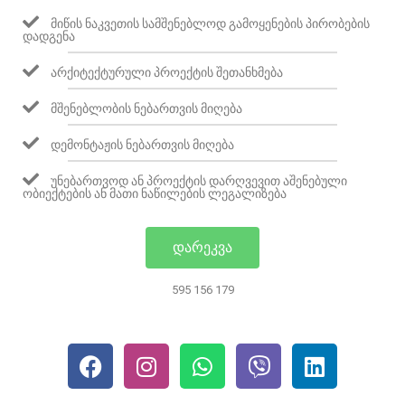
ᲛᲘᲬᲘᲡ ᲜᲐᲙᲕᲔᲗᲘᲡ ᲡᲐᲛᲨᲔᲜᲔᲑᲚᲝᲓ ᲒᲐᲛᲝᲧᲔᲜᲔᲑᲘᲡ ᲞᲘᲠᲝᲑᲔᲑᲘᲡ
ᲓᲐᲓᲒᲔᲜᲐ
ᲐᲠᲥᲘᲢᲔᲥᲢᲣᲠᲣᲚᲘ ᲞᲠᲝᲔᲥᲢᲘᲡ ᲨᲔᲗᲐᲜᲮᲛᲔᲑᲐ
ᲛᲨᲔᲜᲔᲑᲚᲝᲑᲘᲡ ᲜᲔᲑᲐᲠᲗᲕᲘᲡ ᲛᲘᲦᲔᲑᲐ
ᲓᲔᲛᲝᲜᲢᲐᲟᲘᲡ ᲜᲔᲑᲐᲠᲗᲕᲘᲡ ᲛᲘᲦᲔᲑᲐ
ᲣᲜᲔᲑᲐᲠᲗᲕᲝᲓ ᲐᲜ ᲞᲠᲝᲔᲥᲢᲘᲡ ᲓᲐᲠᲦᲕᲔᲕᲘᲗ ᲐᲨᲔᲜᲔᲑᲣᲚᲘ
ᲝᲑᲘᲔᲥᲢᲔᲑᲘᲡ ᲐᲜ ᲛᲐᲗᲘ ᲜᲐᲬᲘᲚᲔᲑᲘᲡ ᲚᲔᲒᲐᲚᲘᲖᲔᲑᲐ
ᲓᲐᲠᲔᲙᲕᲐ
595 156 179