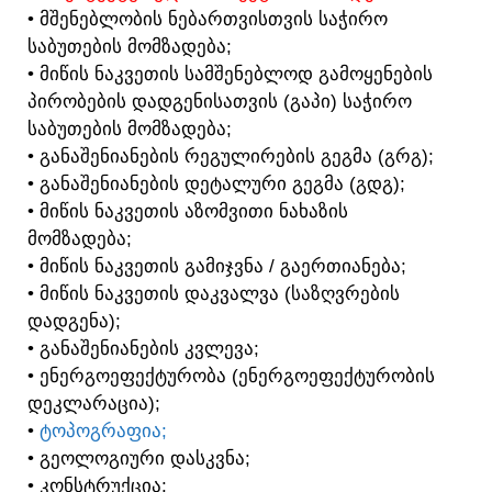
• ᲛᲨᲔᲜᲔᲑᲚᲝᲑᲘᲡ ᲜᲔᲑᲐᲠᲗᲕᲘᲡᲗᲕᲘᲡ ᲡᲐᲭᲘᲠᲝ
ᲡᲐᲑᲣᲗᲔᲑᲘᲡ ᲛᲝᲛᲖᲐᲓᲔᲑᲐ;
• ᲛᲘᲬᲘᲡ ᲜᲐᲙᲕᲔᲗᲘᲡ ᲡᲐᲛᲨᲔᲜᲔᲑᲚᲝᲓ ᲒᲐᲛᲝᲧᲔᲜᲔᲑᲘᲡ
ᲞᲘᲠᲝᲑᲔᲑᲘᲡ ᲓᲐᲓᲒᲔᲜᲘᲡᲐᲗᲕᲘᲡ (ᲒᲐᲞᲘ) ᲡᲐᲭᲘᲠᲝ
ᲡᲐᲑᲣᲗᲔᲑᲘᲡ ᲛᲝᲛᲖᲐᲓᲔᲑᲐ;
• ᲒᲐᲜᲐᲨᲔᲜᲘᲐᲜᲔᲑᲘᲡ ᲠᲔᲒᲣᲚᲘᲠᲔᲑᲘᲡ ᲒᲔᲒᲛᲐ (ᲒᲠᲒ);
• ᲒᲐᲜᲐᲨᲔᲜᲘᲐᲜᲔᲑᲘᲡ ᲓᲔᲢᲐᲚᲣᲠᲘ ᲒᲔᲒᲛᲐ (ᲒᲓᲒ);
• ᲛᲘᲬᲘᲡ ᲜᲐᲙᲕᲔᲗᲘᲡ ᲐᲖᲝᲛᲕᲘᲗᲘ ᲜᲐᲮᲐᲖᲘᲡ
ᲛᲝᲛᲖᲐᲓᲔᲑᲐ;
• ᲛᲘᲬᲘᲡ ᲜᲐᲙᲕᲔᲗᲘᲡ ᲒᲐᲛᲘᲯᲕᲜᲐ / ᲒᲐᲔᲠᲗᲘᲐᲜᲔᲑᲐ;
• ᲛᲘᲬᲘᲡ ᲜᲐᲙᲕᲔᲗᲘᲡ ᲓᲐᲙᲕᲐᲚᲕᲐ (ᲡᲐᲖᲦᲕᲠᲔᲑᲘᲡ
ᲓᲐᲓᲒᲔᲜᲐ);
• ᲒᲐᲜᲐᲨᲔᲜᲘᲐᲜᲔᲑᲘᲡ ᲙᲕᲚᲔᲕᲐ;
• ᲔᲜᲔᲠᲒᲝᲔᲤᲔᲥᲢᲣᲠᲝᲑᲐ (ᲔᲜᲔᲠᲒᲝᲔᲤᲔᲥᲢᲣᲠᲝᲑᲘᲡ
ᲓᲔᲙᲚᲐᲠᲐᲪᲘᲐ);
•
ᲢᲝᲞᲝᲒᲠᲐᲤᲘᲐ;
• ᲒᲔᲝᲚᲝᲒᲘᲣᲠᲘ ᲓᲐᲡᲙᲕᲜᲐ;
• ᲙᲝᲜᲡᲢᲠᲣᲥᲪᲘᲐ;