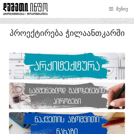
ᲛᲔᲜᲘᲣ
ᲞᲠᲝᲔᲥᲢᲘᲠᲔᲑᲐ ᲭᲘᲚᲐᲐᲜᲗᲙᲐᲠᲨᲘ