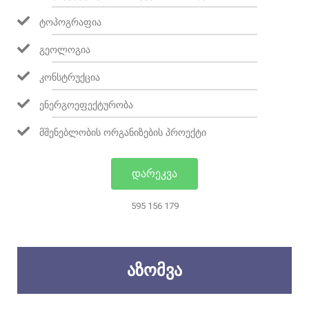
ᲢᲝᲞᲝᲒᲠᲐᲤᲘᲐ
ᲒᲔᲝᲚᲝᲒᲘᲐ
ᲙᲝᲜᲡᲢᲠᲣᲥᲪᲘᲐ
ᲔᲜᲔᲠᲒᲝᲔᲤᲔᲥᲢᲣᲠᲝᲑᲐ
ᲛᲨᲔᲜᲔᲑᲚᲝᲑᲘᲡ ᲝᲠᲒᲐᲜᲘᲖᲔᲑᲘᲡ ᲞᲠᲝᲔᲥᲢᲘ
ᲓᲐᲠᲔᲙᲕᲐ
595 156 179
ᲐᲖᲝᲛᲕᲐ