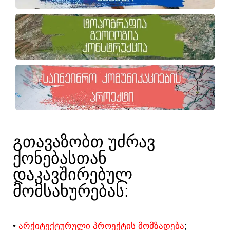
ᲒᲗᲐᲕᲐᲖᲝᲑᲗ ᲣᲫᲠᲐᲕ
ᲥᲝᲜᲔᲑᲐᲡᲗᲐᲜ
ᲓᲐᲙᲐᲕᲨᲘᲠᲔᲑᲣᲚ
ᲛᲝᲛᲡᲐᲮᲣᲠᲔᲑᲐᲡ:​
•
ᲐᲠᲥᲘᲢᲔᲥᲢᲣᲠᲣᲚᲘ ᲞᲠᲝᲔᲥᲢᲘᲡ ᲛᲝᲛᲖᲐᲓᲔᲑᲐ
;