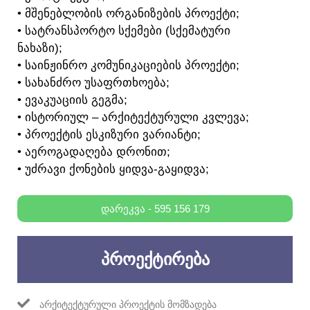
• ᲛᲨᲔᲜᲔᲑᲚᲝᲑᲘᲡ ᲝᲠᲒᲐᲜᲘᲖᲔᲑᲘᲡ ᲞᲠᲝᲔᲥᲢᲘ;
• ᲡᲐᲢᲠᲐᲜᲡᲞᲝᲠᲢᲝ ᲡᲥᲔᲛᲔᲑᲘ (ᲡᲥᲔᲛᲐᲢᲣᲠᲘ
ᲜᲐᲮᲐᲖᲘ);
• ᲡᲐᲘᲜᲟᲘᲜᲠᲝ ᲙᲝᲛᲣᲜᲘᲙᲐᲪᲘᲔᲑᲘᲡ ᲞᲠᲝᲔᲥᲢᲘ;
• ᲡᲐᲮᲐᲜᲫᲠᲝ ᲣᲡᲐᲤᲠᲗᲮᲝᲔᲑᲐ;
• ᲔᲕᲐᲙᲣᲐᲪᲘᲘᲡ ᲒᲔᲒᲛᲐ;
• ᲘᲡᲢᲝᲠᲘᲣᲚ – ᲐᲠᲥᲘᲢᲔᲥᲢᲣᲠᲣᲚᲘ ᲙᲕᲚᲔᲕᲐ;
• ᲞᲠᲝᲔᲥᲢᲘᲡ ᲔᲡᲙᲘᲖᲣᲠᲘ ᲕᲐᲠᲘᲐᲜᲢᲘ;
• ᲐᲔᲠᲝᲒᲐᲓᲐᲦᲔᲑᲐ ᲓᲠᲝᲜᲘᲗ;
• ᲣᲫᲠᲐᲕᲘ ᲥᲝᲜᲔᲑᲘᲡ ᲧᲘᲓᲕᲐ-ᲒᲐᲧᲘᲓᲕᲐ;
ᲓᲐᲠᲔᲙᲕᲐ - 595 156 179
ᲞᲠᲝᲔᲥᲢᲘᲠᲔᲑᲐ
ᲐᲠᲥᲘᲢᲔᲥᲢᲣᲠᲣᲚᲘ ᲞᲠᲝᲔᲥᲢᲘᲡ ᲛᲝᲛᲖᲐᲓᲔᲑᲐ