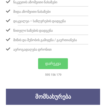
ᲜᲐᲙᲕᲔᲗᲘᲡ ᲐᲖᲝᲛᲕᲘᲗᲘ ᲜᲐᲮᲐᲖᲔᲑᲘ
ᲨᲘᲓᲐ ᲐᲖᲝᲛᲕᲘᲗᲘ ᲜᲐᲮᲐᲖᲔᲑᲘ
ᲓᲐᲙᲕᲐᲚᲕᲐ – ᲡᲐᲖᲦᲕᲠᲔᲑᲘᲡ ᲓᲐᲓᲒᲔᲜᲐ
ᲬᲘᲗᲔᲚᲘ ᲮᲐᲖᲔᲑᲘᲡ ᲓᲐᲓᲒᲔᲜᲐ
ᲛᲘᲬᲘᲡ ᲓᲐ ᲨᲔᲜᲝᲑᲘᲡ ᲒᲐᲛᲘᲯᲕᲜᲐ / ᲒᲐᲔᲠᲗᲘᲐᲜᲔᲑᲐ
ᲐᲔᲠᲝᲒᲐᲓᲐᲦᲔᲑᲐ ᲓᲠᲝᲜᲘᲗ
ᲓᲐᲠᲔᲙᲕᲐ
595 156 179
ᲛᲝᲛᲡᲐᲮᲣᲠᲔᲑᲐ