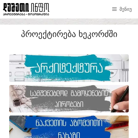
ᲛᲔᲜᲘᲣ
ᲞᲠᲝᲔᲥᲢᲘᲠᲔᲑᲐ ᲮᲔᲙᲝᲠᲫᲨᲘ