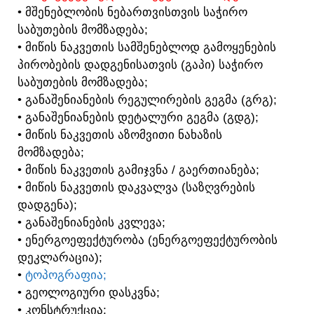
• ᲛᲨᲔᲜᲔᲑᲚᲝᲑᲘᲡ ᲜᲔᲑᲐᲠᲗᲕᲘᲡᲗᲕᲘᲡ ᲡᲐᲭᲘᲠᲝ
ᲡᲐᲑᲣᲗᲔᲑᲘᲡ ᲛᲝᲛᲖᲐᲓᲔᲑᲐ;
• ᲛᲘᲬᲘᲡ ᲜᲐᲙᲕᲔᲗᲘᲡ ᲡᲐᲛᲨᲔᲜᲔᲑᲚᲝᲓ ᲒᲐᲛᲝᲧᲔᲜᲔᲑᲘᲡ
ᲞᲘᲠᲝᲑᲔᲑᲘᲡ ᲓᲐᲓᲒᲔᲜᲘᲡᲐᲗᲕᲘᲡ (ᲒᲐᲞᲘ) ᲡᲐᲭᲘᲠᲝ
ᲡᲐᲑᲣᲗᲔᲑᲘᲡ ᲛᲝᲛᲖᲐᲓᲔᲑᲐ;
• ᲒᲐᲜᲐᲨᲔᲜᲘᲐᲜᲔᲑᲘᲡ ᲠᲔᲒᲣᲚᲘᲠᲔᲑᲘᲡ ᲒᲔᲒᲛᲐ (ᲒᲠᲒ);
• ᲒᲐᲜᲐᲨᲔᲜᲘᲐᲜᲔᲑᲘᲡ ᲓᲔᲢᲐᲚᲣᲠᲘ ᲒᲔᲒᲛᲐ (ᲒᲓᲒ);
• ᲛᲘᲬᲘᲡ ᲜᲐᲙᲕᲔᲗᲘᲡ ᲐᲖᲝᲛᲕᲘᲗᲘ ᲜᲐᲮᲐᲖᲘᲡ
ᲛᲝᲛᲖᲐᲓᲔᲑᲐ;
• ᲛᲘᲬᲘᲡ ᲜᲐᲙᲕᲔᲗᲘᲡ ᲒᲐᲛᲘᲯᲕᲜᲐ / ᲒᲐᲔᲠᲗᲘᲐᲜᲔᲑᲐ;
• ᲛᲘᲬᲘᲡ ᲜᲐᲙᲕᲔᲗᲘᲡ ᲓᲐᲙᲕᲐᲚᲕᲐ (ᲡᲐᲖᲦᲕᲠᲔᲑᲘᲡ
ᲓᲐᲓᲒᲔᲜᲐ);
• ᲒᲐᲜᲐᲨᲔᲜᲘᲐᲜᲔᲑᲘᲡ ᲙᲕᲚᲔᲕᲐ;
• ᲔᲜᲔᲠᲒᲝᲔᲤᲔᲥᲢᲣᲠᲝᲑᲐ (ᲔᲜᲔᲠᲒᲝᲔᲤᲔᲥᲢᲣᲠᲝᲑᲘᲡ
ᲓᲔᲙᲚᲐᲠᲐᲪᲘᲐ);
•
ᲢᲝᲞᲝᲒᲠᲐᲤᲘᲐ;
• ᲒᲔᲝᲚᲝᲒᲘᲣᲠᲘ ᲓᲐᲡᲙᲕᲜᲐ;
• ᲙᲝᲜᲡᲢᲠᲣᲥᲪᲘᲐ;