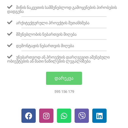
ᲛᲘᲬᲘᲡ ᲜᲐᲙᲕᲔᲗᲘᲡ ᲡᲐᲛᲨᲔᲜᲔᲑᲚᲝᲓ ᲒᲐᲛᲝᲧᲔᲜᲔᲑᲘᲡ ᲞᲘᲠᲝᲑᲔᲑᲘᲡ
ᲓᲐᲓᲒᲔᲜᲐ
ᲐᲠᲥᲘᲢᲔᲥᲢᲣᲠᲣᲚᲘ ᲞᲠᲝᲔᲥᲢᲘᲡ ᲨᲔᲗᲐᲜᲮᲛᲔᲑᲐ
ᲛᲨᲔᲜᲔᲑᲚᲝᲑᲘᲡ ᲜᲔᲑᲐᲠᲗᲕᲘᲡ ᲛᲘᲦᲔᲑᲐ
ᲓᲔᲛᲝᲜᲢᲐᲟᲘᲡ ᲜᲔᲑᲐᲠᲗᲕᲘᲡ ᲛᲘᲦᲔᲑᲐ
ᲣᲜᲔᲑᲐᲠᲗᲕᲝᲓ ᲐᲜ ᲞᲠᲝᲔᲥᲢᲘᲡ ᲓᲐᲠᲦᲕᲔᲕᲘᲗ ᲐᲨᲔᲜᲔᲑᲣᲚᲘ
ᲝᲑᲘᲔᲥᲢᲔᲑᲘᲡ ᲐᲜ ᲛᲐᲗᲘ ᲜᲐᲬᲘᲚᲔᲑᲘᲡ ᲚᲔᲒᲐᲚᲘᲖᲔᲑᲐ
ᲓᲐᲠᲔᲙᲕᲐ
595 156 179