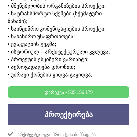
• ᲛᲨᲔᲜᲔᲑᲚᲝᲑᲘᲡ ᲝᲠᲒᲐᲜᲘᲖᲔᲑᲘᲡ ᲞᲠᲝᲔᲥᲢᲘ;
• ᲡᲐᲢᲠᲐᲜᲡᲞᲝᲠᲢᲝ ᲡᲥᲔᲛᲔᲑᲘ (ᲡᲥᲔᲛᲐᲢᲣᲠᲘ
ᲜᲐᲮᲐᲖᲘ);
• ᲡᲐᲘᲜᲟᲘᲜᲠᲝ ᲙᲝᲛᲣᲜᲘᲙᲐᲪᲘᲔᲑᲘᲡ ᲞᲠᲝᲔᲥᲢᲘ;
• ᲡᲐᲮᲐᲜᲫᲠᲝ ᲣᲡᲐᲤᲠᲗᲮᲝᲔᲑᲐ;
• ᲔᲕᲐᲙᲣᲐᲪᲘᲘᲡ ᲒᲔᲒᲛᲐ;
• ᲘᲡᲢᲝᲠᲘᲣᲚ – ᲐᲠᲥᲘᲢᲔᲥᲢᲣᲠᲣᲚᲘ ᲙᲕᲚᲔᲕᲐ;
• ᲞᲠᲝᲔᲥᲢᲘᲡ ᲔᲡᲙᲘᲖᲣᲠᲘ ᲕᲐᲠᲘᲐᲜᲢᲘ;
• ᲐᲔᲠᲝᲒᲐᲓᲐᲦᲔᲑᲐ ᲓᲠᲝᲜᲘᲗ;
• ᲣᲫᲠᲐᲕᲘ ᲥᲝᲜᲔᲑᲘᲡ ᲧᲘᲓᲕᲐ-ᲒᲐᲧᲘᲓᲕᲐ;
ᲓᲐᲠᲔᲙᲕᲐ - 595 156 179
ᲞᲠᲝᲔᲥᲢᲘᲠᲔᲑᲐ
ᲐᲠᲥᲘᲢᲔᲥᲢᲣᲠᲣᲚᲘ ᲞᲠᲝᲔᲥᲢᲘᲡ ᲛᲝᲛᲖᲐᲓᲔᲑᲐ