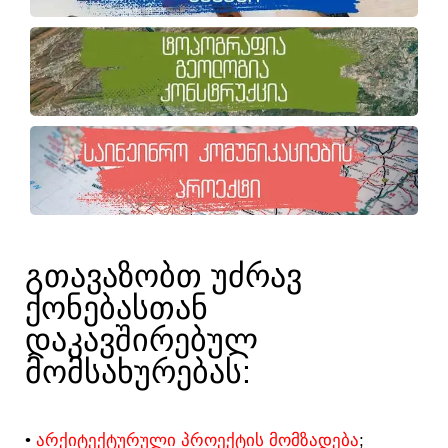
ᲒᲗᲐᲕᲐᲖᲝᲑᲗ ᲣᲫᲠᲐᲕ
ᲥᲝᲜᲔᲑᲐᲡᲗᲐᲜ
ᲓᲐᲙᲐᲕᲨᲘᲠᲔᲑᲣᲚ
ᲛᲝᲛᲡᲐᲮᲣᲠᲔᲑᲐᲡ:​
•
ᲐᲠᲥᲘᲢᲔᲥᲢᲣᲠᲣᲚᲘ ᲞᲠᲝᲔᲥᲢᲘᲡ ᲛᲝᲛᲖᲐᲓᲔᲑᲐ
;