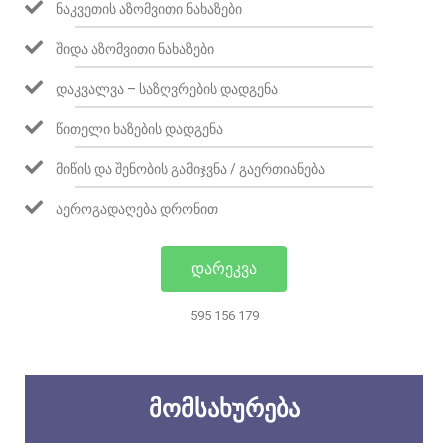
ᲜᲐᲙᲕᲔᲗᲘᲡ ᲐᲖᲝᲛᲕᲘᲗᲘ ᲜᲐᲮᲐᲖᲔᲑᲘ
ᲨᲘᲓᲐ ᲐᲖᲝᲛᲕᲘᲗᲘ ᲜᲐᲮᲐᲖᲔᲑᲘ
ᲓᲐᲙᲕᲐᲚᲕᲐ – ᲡᲐᲖᲦᲕᲠᲔᲑᲘᲡ ᲓᲐᲓᲒᲔᲜᲐ
ᲬᲘᲗᲔᲚᲘ ᲮᲐᲖᲔᲑᲘᲡ ᲓᲐᲓᲒᲔᲜᲐ
ᲛᲘᲬᲘᲡ ᲓᲐ ᲨᲔᲜᲝᲑᲘᲡ ᲒᲐᲛᲘᲯᲕᲜᲐ / ᲒᲐᲔᲠᲗᲘᲐᲜᲔᲑᲐ
ᲐᲔᲠᲝᲒᲐᲓᲐᲦᲔᲑᲐ ᲓᲠᲝᲜᲘᲗ
ᲓᲐᲠᲔᲙᲕᲐ
595 156 179
ᲛᲝᲛᲡᲐᲮᲣᲠᲔᲑᲐ