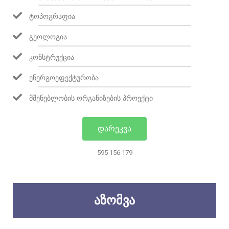
ᲢᲝᲞᲝᲒᲠᲐᲤᲘᲐ
ᲒᲔᲝᲚᲝᲒᲘᲐ
ᲙᲝᲜᲡᲢᲠᲣᲥᲪᲘᲐ
ᲔᲜᲔᲠᲒᲝᲔᲤᲔᲥᲢᲣᲠᲝᲑᲐ
ᲛᲨᲔᲜᲔᲑᲚᲝᲑᲘᲡ ᲝᲠᲒᲐᲜᲘᲖᲔᲑᲘᲡ ᲞᲠᲝᲔᲥᲢᲘ
ᲓᲐᲠᲔᲙᲕᲐ
595 156 179
ᲐᲖᲝᲛᲕᲐ