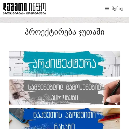
ᲛᲔᲜᲘᲣ
ᲞᲠᲝᲔᲥᲢᲘᲠᲔᲑᲐ ᲯᲣᲗᲐᲨᲘ