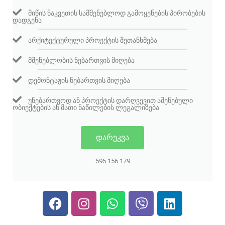
ᲛᲘᲬᲘᲡ ᲜᲐᲙᲕᲔᲗᲘᲡ ᲡᲐᲛᲨᲔᲜᲔᲑᲚᲝᲓ ᲒᲐᲛᲝᲧᲔᲜᲔᲑᲘᲡ ᲞᲘᲠᲝᲑᲔᲑᲘᲡ
ᲓᲐᲓᲒᲔᲜᲐ
ᲐᲠᲥᲘᲢᲔᲥᲢᲣᲠᲣᲚᲘ ᲞᲠᲝᲔᲥᲢᲘᲡ ᲨᲔᲗᲐᲜᲮᲛᲔᲑᲐ
ᲛᲨᲔᲜᲔᲑᲚᲝᲑᲘᲡ ᲜᲔᲑᲐᲠᲗᲕᲘᲡ ᲛᲘᲦᲔᲑᲐ
ᲓᲔᲛᲝᲜᲢᲐᲟᲘᲡ ᲜᲔᲑᲐᲠᲗᲕᲘᲡ ᲛᲘᲦᲔᲑᲐ
ᲣᲜᲔᲑᲐᲠᲗᲕᲝᲓ ᲐᲜ ᲞᲠᲝᲔᲥᲢᲘᲡ ᲓᲐᲠᲦᲕᲔᲕᲘᲗ ᲐᲨᲔᲜᲔᲑᲣᲚᲘ
ᲝᲑᲘᲔᲥᲢᲔᲑᲘᲡ ᲐᲜ ᲛᲐᲗᲘ ᲜᲐᲬᲘᲚᲔᲑᲘᲡ ᲚᲔᲒᲐᲚᲘᲖᲔᲑᲐ
ᲓᲐᲠᲔᲙᲕᲐ
595 156 179