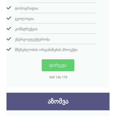
ᲢᲝᲞᲝᲒᲠᲐᲤᲘᲐ
ᲒᲔᲝᲚᲝᲒᲘᲐ
ᲙᲝᲜᲡᲢᲠᲣᲥᲪᲘᲐ
ᲔᲜᲔᲠᲒᲝᲔᲤᲔᲥᲢᲣᲠᲝᲑᲐ
ᲛᲨᲔᲜᲔᲑᲚᲝᲑᲘᲡ ᲝᲠᲒᲐᲜᲘᲖᲔᲑᲘᲡ ᲞᲠᲝᲔᲥᲢᲘ
ᲓᲐᲠᲔᲙᲕᲐ
595 156 179
ᲐᲖᲝᲛᲕᲐ