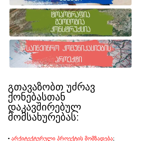
ᲒᲗᲐᲕᲐᲖᲝᲑᲗ ᲣᲫᲠᲐᲕ
ᲥᲝᲜᲔᲑᲐᲡᲗᲐᲜ
ᲓᲐᲙᲐᲕᲨᲘᲠᲔᲑᲣᲚ
ᲛᲝᲛᲡᲐᲮᲣᲠᲔᲑᲐᲡ:​
•
ᲐᲠᲥᲘᲢᲔᲥᲢᲣᲠᲣᲚᲘ ᲞᲠᲝᲔᲥᲢᲘᲡ ᲛᲝᲛᲖᲐᲓᲔᲑᲐ
;