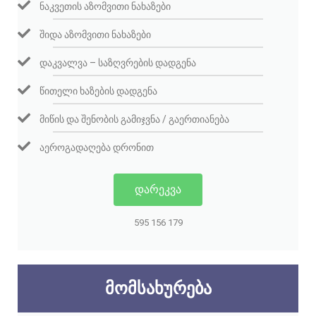
ᲜᲐᲙᲕᲔᲗᲘᲡ ᲐᲖᲝᲛᲕᲘᲗᲘ ᲜᲐᲮᲐᲖᲔᲑᲘ
ᲨᲘᲓᲐ ᲐᲖᲝᲛᲕᲘᲗᲘ ᲜᲐᲮᲐᲖᲔᲑᲘ
ᲓᲐᲙᲕᲐᲚᲕᲐ – ᲡᲐᲖᲦᲕᲠᲔᲑᲘᲡ ᲓᲐᲓᲒᲔᲜᲐ
ᲬᲘᲗᲔᲚᲘ ᲮᲐᲖᲔᲑᲘᲡ ᲓᲐᲓᲒᲔᲜᲐ
ᲛᲘᲬᲘᲡ ᲓᲐ ᲨᲔᲜᲝᲑᲘᲡ ᲒᲐᲛᲘᲯᲕᲜᲐ / ᲒᲐᲔᲠᲗᲘᲐᲜᲔᲑᲐ
ᲐᲔᲠᲝᲒᲐᲓᲐᲦᲔᲑᲐ ᲓᲠᲝᲜᲘᲗ
ᲓᲐᲠᲔᲙᲕᲐ
595 156 179
ᲛᲝᲛᲡᲐᲮᲣᲠᲔᲑᲐ