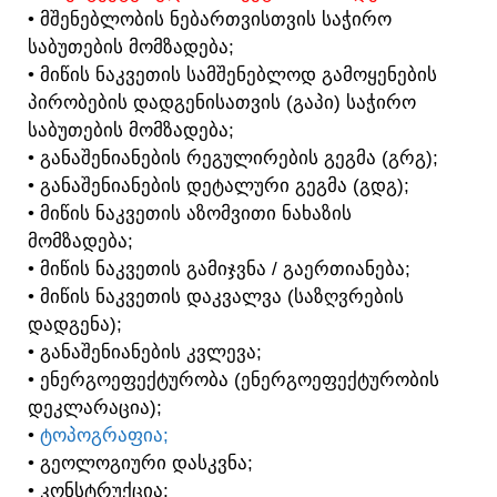
• ᲛᲨᲔᲜᲔᲑᲚᲝᲑᲘᲡ ᲜᲔᲑᲐᲠᲗᲕᲘᲡᲗᲕᲘᲡ ᲡᲐᲭᲘᲠᲝ
ᲡᲐᲑᲣᲗᲔᲑᲘᲡ ᲛᲝᲛᲖᲐᲓᲔᲑᲐ;
• ᲛᲘᲬᲘᲡ ᲜᲐᲙᲕᲔᲗᲘᲡ ᲡᲐᲛᲨᲔᲜᲔᲑᲚᲝᲓ ᲒᲐᲛᲝᲧᲔᲜᲔᲑᲘᲡ
ᲞᲘᲠᲝᲑᲔᲑᲘᲡ ᲓᲐᲓᲒᲔᲜᲘᲡᲐᲗᲕᲘᲡ (ᲒᲐᲞᲘ) ᲡᲐᲭᲘᲠᲝ
ᲡᲐᲑᲣᲗᲔᲑᲘᲡ ᲛᲝᲛᲖᲐᲓᲔᲑᲐ;
• ᲒᲐᲜᲐᲨᲔᲜᲘᲐᲜᲔᲑᲘᲡ ᲠᲔᲒᲣᲚᲘᲠᲔᲑᲘᲡ ᲒᲔᲒᲛᲐ (ᲒᲠᲒ);
• ᲒᲐᲜᲐᲨᲔᲜᲘᲐᲜᲔᲑᲘᲡ ᲓᲔᲢᲐᲚᲣᲠᲘ ᲒᲔᲒᲛᲐ (ᲒᲓᲒ);
• ᲛᲘᲬᲘᲡ ᲜᲐᲙᲕᲔᲗᲘᲡ ᲐᲖᲝᲛᲕᲘᲗᲘ ᲜᲐᲮᲐᲖᲘᲡ
ᲛᲝᲛᲖᲐᲓᲔᲑᲐ;
• ᲛᲘᲬᲘᲡ ᲜᲐᲙᲕᲔᲗᲘᲡ ᲒᲐᲛᲘᲯᲕᲜᲐ / ᲒᲐᲔᲠᲗᲘᲐᲜᲔᲑᲐ;
• ᲛᲘᲬᲘᲡ ᲜᲐᲙᲕᲔᲗᲘᲡ ᲓᲐᲙᲕᲐᲚᲕᲐ (ᲡᲐᲖᲦᲕᲠᲔᲑᲘᲡ
ᲓᲐᲓᲒᲔᲜᲐ);
• ᲒᲐᲜᲐᲨᲔᲜᲘᲐᲜᲔᲑᲘᲡ ᲙᲕᲚᲔᲕᲐ;
• ᲔᲜᲔᲠᲒᲝᲔᲤᲔᲥᲢᲣᲠᲝᲑᲐ (ᲔᲜᲔᲠᲒᲝᲔᲤᲔᲥᲢᲣᲠᲝᲑᲘᲡ
ᲓᲔᲙᲚᲐᲠᲐᲪᲘᲐ);
•
ᲢᲝᲞᲝᲒᲠᲐᲤᲘᲐ;
• ᲒᲔᲝᲚᲝᲒᲘᲣᲠᲘ ᲓᲐᲡᲙᲕᲜᲐ;
• ᲙᲝᲜᲡᲢᲠᲣᲥᲪᲘᲐ;