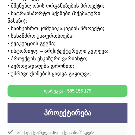
• ᲛᲨᲔᲜᲔᲑᲚᲝᲑᲘᲡ ᲝᲠᲒᲐᲜᲘᲖᲔᲑᲘᲡ ᲞᲠᲝᲔᲥᲢᲘ;
• ᲡᲐᲢᲠᲐᲜᲡᲞᲝᲠᲢᲝ ᲡᲥᲔᲛᲔᲑᲘ (ᲡᲥᲔᲛᲐᲢᲣᲠᲘ
ᲜᲐᲮᲐᲖᲘ);
• ᲡᲐᲘᲜᲟᲘᲜᲠᲝ ᲙᲝᲛᲣᲜᲘᲙᲐᲪᲘᲔᲑᲘᲡ ᲞᲠᲝᲔᲥᲢᲘ;
• ᲡᲐᲮᲐᲜᲫᲠᲝ ᲣᲡᲐᲤᲠᲗᲮᲝᲔᲑᲐ;
• ᲔᲕᲐᲙᲣᲐᲪᲘᲘᲡ ᲒᲔᲒᲛᲐ;
• ᲘᲡᲢᲝᲠᲘᲣᲚ – ᲐᲠᲥᲘᲢᲔᲥᲢᲣᲠᲣᲚᲘ ᲙᲕᲚᲔᲕᲐ;
• ᲞᲠᲝᲔᲥᲢᲘᲡ ᲔᲡᲙᲘᲖᲣᲠᲘ ᲕᲐᲠᲘᲐᲜᲢᲘ;
• ᲐᲔᲠᲝᲒᲐᲓᲐᲦᲔᲑᲐ ᲓᲠᲝᲜᲘᲗ;
• ᲣᲫᲠᲐᲕᲘ ᲥᲝᲜᲔᲑᲘᲡ ᲧᲘᲓᲕᲐ-ᲒᲐᲧᲘᲓᲕᲐ;
ᲓᲐᲠᲔᲙᲕᲐ - 595 156 179
ᲞᲠᲝᲔᲥᲢᲘᲠᲔᲑᲐ
ᲐᲠᲥᲘᲢᲔᲥᲢᲣᲠᲣᲚᲘ ᲞᲠᲝᲔᲥᲢᲘᲡ ᲛᲝᲛᲖᲐᲓᲔᲑᲐ