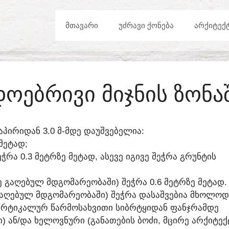
ᲛᲗᲐᲕᲐᲠᲘ
ᲣᲫᲠᲐᲕᲘ ᲥᲝᲜᲔᲑᲐ
ᲐᲠᲥᲘᲢᲔᲥ
ᲝᲔᲑᲠᲘᲕᲘ ᲛᲘᲯᲜᲘᲡ ᲖᲝᲜᲐ
ᲐᲞᲘᲠᲘᲓᲐᲜ 3.0 Მ-ᲛᲓᲔ ᲓᲐᲣᲨᲕᲔᲑᲔᲚᲘᲐ:
 ᲛᲔᲢᲐᲓ;
ᲠᲐ 0.3 ᲛᲔᲢᲠᲖᲔ ᲛᲔᲢᲐᲓ, ᲐᲡᲔᲕᲔ ᲘᲒᲘᲕᲔ ᲨᲔᲭᲠᲐ ᲒᲠᲣᲜᲢᲘᲡ
ᲒᲐᲦᲔᲑᲣᲚ ᲛᲓᲒᲝᲛᲐᲠᲔᲝᲑᲐᲨᲘ) ᲨᲔᲭᲠᲐ 0.6 ᲛᲔᲢᲠᲖᲔ ᲛᲔᲢᲐᲓ. 
ᲐᲦᲔᲑᲣᲚ ᲛᲓᲒᲝᲛᲐᲠᲔᲝᲑᲐᲨᲘ) ᲨᲔᲭᲠᲐ ᲓᲐᲡᲐᲨᲕᲔᲑᲘᲐ ᲛᲮᲝᲚᲝᲓ
ᲕᲔᲠᲢᲘᲙᲐᲚᲣᲠ ᲬᲐᲠᲛᲝᲡᲐᲮᲕᲘᲗᲘ ᲡᲘᲑᲠᲢᲧᲘᲓᲐᲜ ᲤᲐᲜᲯᲠᲐᲛᲓᲔ
ᲜᲘ) ᲐᲜ/ᲓᲐ ᲮᲔᲚᲝᲕᲜᲣᲠᲘ (ᲒᲐᲜᲐᲗᲔᲑᲘᲡ ᲑᲝᲫᲘ, ᲛᲪᲘᲠᲔ ᲐᲠᲥᲘᲢ