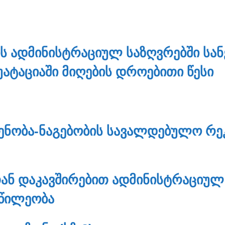
Ს ᲐᲓᲛᲘᲜᲘᲡᲢᲠᲐᲪᲘᲣᲚ ᲡᲐᲖᲦᲕᲠᲔᲑᲨᲘ ᲡᲐ
ᲐᲢᲐᲪᲘᲐᲨᲘ ᲛᲘᲦᲔᲑᲘᲡ ᲓᲠᲝᲔᲑᲘᲗᲘ ᲬᲔᲡᲘ
ᲔᲜᲝᲑᲐ-ᲜᲐᲒᲔᲑᲝᲑᲘᲡ ᲡᲐᲕᲐᲚᲓᲔᲑᲣᲚᲝ ᲠᲔ
ᲐᲜ ᲓᲐᲙᲐᲕᲨᲘᲠᲔᲑᲘᲗ ᲐᲓᲛᲘᲜᲘᲡᲢᲠᲐᲪᲘᲣᲚ 
ᲬᲘᲚᲔᲝᲑᲐ