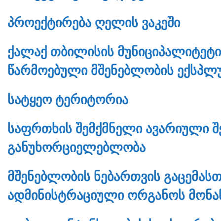
ᲞᲠᲝᲔᲥᲢᲘᲠᲔᲑᲐ ᲦᲔᲚᲘᲡ ᲕᲐᲙᲔᲨᲘ
ᲥᲐᲚᲐᲥ ᲗᲑᲘᲚᲘᲡᲘᲡ ᲛᲣᲜᲘᲪᲘᲞᲐᲚᲘᲢᲔᲢᲘ
ᲬᲐᲠᲛᲝᲔᲑᲣᲚᲘ ᲛᲨᲔᲜᲔᲑᲚᲝᲑᲘᲡ ᲔᲥᲡᲞᲚᲣ
ᲡᲐᲢᲧᲔᲝ ᲢᲔᲠᲘᲢᲝᲠᲘᲐ
ᲡᲐᲤᲠᲗᲮᲘᲡ ᲨᲔᲛᲥᲛᲜᲔᲚᲘ ᲐᲕᲐᲠᲘᲣᲚᲘ Შ
ᲒᲐᲜᲣᲮᲝᲠᲪᲘᲔᲚᲔᲑᲚᲝᲑᲐ
ᲛᲨᲔᲜᲔᲑᲚᲝᲑᲘᲡ ᲜᲔᲑᲐᲠᲗᲕᲘᲡ ᲒᲐᲪᲔᲛᲐᲡᲗ
ᲐᲓᲛᲘᲜᲘᲡᲢᲠᲐᲪᲘᲣᲚᲘ ᲝᲠᲒᲐᲜᲝᲡ ᲛᲝᲜᲐ