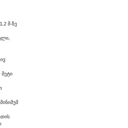
,2 Მ-ᲖᲔ
ᲔᲚᲘ,
ᲘᲕ
 ᲛᲔᲢᲘ
Ი
ᲛᲘᲜᲘᲛᲣᲛ
ᲔᲗᲘᲡ
Ი