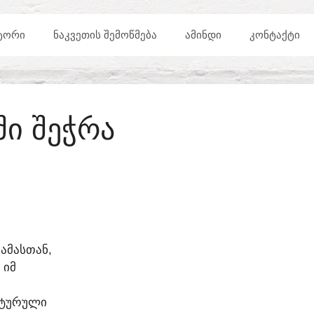
ᲢᲝᲠᲘ
ᲜᲐᲙᲕᲔᲗᲘᲡ ᲨᲔᲛᲝᲬᲛᲔᲑᲐ
ᲐᲛᲘᲜᲓᲘ
ᲙᲝᲜᲢᲐᲥᲢᲘ
ᲨᲘ ᲨᲔᲭᲠᲐ
ᲐᲛᲐᲡᲗᲐᲜ,
 ᲘᲛ
ᲔᲥᲢᲣᲠᲣᲚᲘ