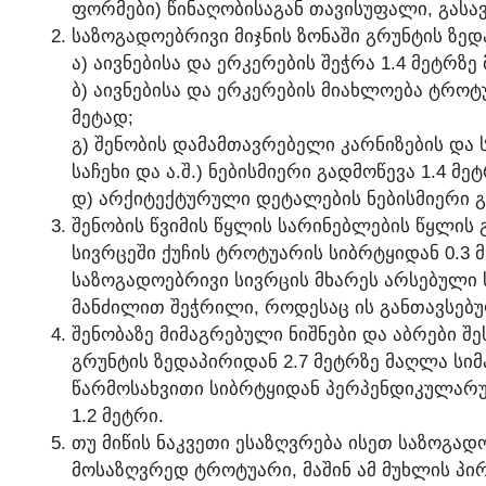
ᲤᲝᲠᲛᲔᲑᲘ) ᲬᲘᲜᲐᲦᲝᲑᲘᲡᲐᲒᲐᲜ ᲗᲐᲕᲘᲡᲣᲤᲐᲚᲘ, ᲒᲐᲡᲐᲕᲚ
ᲡᲐᲖᲝᲒᲐᲓᲝᲔᲑᲠᲘᲕᲘ ᲛᲘᲯᲜᲘᲡ ᲖᲝᲜᲐᲨᲘ ᲒᲠᲣᲜᲢᲘᲡ ᲖᲔᲓ
Ა) ᲐᲘᲕᲜᲔᲑᲘᲡᲐ ᲓᲐ ᲔᲠᲙᲔᲠᲔᲑᲘᲡ ᲨᲔᲭᲠᲐ 1.4 ᲛᲔᲢᲠᲖᲔ
Ბ) ᲐᲘᲕᲜᲔᲑᲘᲡᲐ ᲓᲐ ᲔᲠᲙᲔᲠᲔᲑᲘᲡ ᲛᲘᲐᲮᲚᲝᲔᲑᲐ ᲢᲠᲝᲢ
ᲛᲔᲢᲐᲓ;
Გ) ᲨᲔᲜᲝᲑᲘᲡ ᲓᲐᲛᲐᲛᲗᲐᲕᲠᲔᲑᲔᲚᲘ ᲙᲐᲠᲜᲘᲖᲔᲑᲘᲡ Დ
ᲡᲐᲩᲔᲮᲘ ᲓᲐ Ა.Შ.) ᲜᲔᲑᲘᲡᲛᲘᲔᲠᲘ ᲒᲐᲓᲛᲝᲬᲔᲕᲐ 1.4 ᲛᲔ
Დ) ᲐᲠᲥᲘᲢᲔᲥᲢᲣᲠᲣᲚᲘ ᲓᲔᲢᲐᲚᲔᲑᲘᲡ ᲜᲔᲑᲘᲡᲛᲘᲔᲠᲘ ᲒᲐ
ᲨᲔᲜᲝᲑᲘᲡ ᲬᲕᲘᲛᲘᲡ ᲬᲧᲚᲘᲡ ᲡᲐᲠᲘᲜᲔᲑᲚᲔᲑᲘᲡ ᲬᲧᲚᲘᲡ
ᲡᲘᲕᲠᲪᲔᲨᲘ ᲥᲣᲩᲘᲡ ᲢᲠᲝᲢᲣᲐᲠᲘᲡ ᲡᲘᲑᲠᲢᲧᲘᲓᲐᲜ 0.3 Მ
ᲡᲐᲖᲝᲒᲐᲓᲝᲔᲑᲠᲘᲕᲘ ᲡᲘᲕᲠᲪᲘᲡ ᲛᲮᲐᲠᲔᲡ ᲐᲠᲡᲔᲑᲣᲚᲘ 
ᲛᲐᲜᲫᲘᲚᲘᲗ ᲨᲔᲭᲠᲘᲚᲘ, ᲠᲝᲓᲔᲡᲐᲪ ᲘᲡ ᲒᲐᲜᲗᲐᲕᲡᲔᲑᲣ
ᲨᲔᲜᲝᲑᲐᲖᲔ ᲛᲘᲛᲐᲒᲠᲔᲑᲣᲚᲘ ᲜᲘᲨᲜᲔᲑᲘ ᲓᲐ ᲐᲑᲠᲔᲑᲘ 
ᲒᲠᲣᲜᲢᲘᲡ ᲖᲔᲓᲐᲞᲘᲠᲘᲓᲐᲜ 2.7 ᲛᲔᲢᲠᲖᲔ ᲛᲐᲦᲚᲐ ᲡᲘ
ᲬᲐᲠᲛᲝᲡᲐᲮᲕᲘᲗᲘ ᲡᲘᲑᲠᲢᲧᲘᲓᲐᲜ ᲞᲔᲠᲞᲔᲜᲓᲘᲙᲣᲚᲐᲠᲣᲚ
1.2 ᲛᲔᲢᲠᲘ.
ᲗᲣ ᲛᲘᲬᲘᲡ ᲜᲐᲙᲕᲔᲗᲘ ᲔᲡᲐᲖᲦᲕᲠᲔᲑᲐ ᲘᲡᲔᲗ ᲡᲐᲖᲝᲒᲐᲓᲝ
ᲛᲝᲡᲐᲖᲦᲕᲠᲔᲓ ᲢᲠᲝᲢᲣᲐᲠᲘ, ᲛᲐᲨᲘᲜ ᲐᲛ ᲛᲣᲮᲚᲘᲡ ᲞᲘᲠ