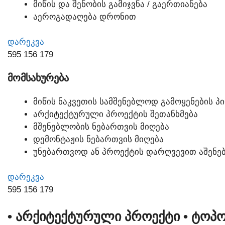
ᲛᲘᲬᲘᲡ ᲓᲐ ᲨᲔᲜᲝᲑᲘᲡ ᲒᲐᲛᲘᲯᲕᲜᲐ / ᲒᲐᲔᲠᲗᲘᲐᲜᲔᲑᲐ
ᲐᲔᲠᲝᲒᲐᲓᲐᲦᲔᲑᲐ ᲓᲠᲝᲜᲘᲗ
ᲓᲐᲠᲔᲙᲕᲐ
595 156 179
ᲛᲝᲛᲡᲐᲮᲣᲠᲔᲑᲐ
ᲛᲘᲬᲘᲡ ᲜᲐᲙᲕᲔᲗᲘᲡ ᲡᲐᲛᲨᲔᲜᲔᲑᲚᲝᲓ ᲒᲐᲛᲝᲧᲔᲜᲔᲑᲘᲡ Პ
ᲐᲠᲥᲘᲢᲔᲥᲢᲣᲠᲣᲚᲘ ᲞᲠᲝᲔᲥᲢᲘᲡ ᲨᲔᲗᲐᲜᲮᲛᲔᲑᲐ
ᲛᲨᲔᲜᲔᲑᲚᲝᲑᲘᲡ ᲜᲔᲑᲐᲠᲗᲕᲘᲡ ᲛᲘᲦᲔᲑᲐ
ᲓᲔᲛᲝᲜᲢᲐᲟᲘᲡ ᲜᲔᲑᲐᲠᲗᲕᲘᲡ ᲛᲘᲦᲔᲑᲐ
ᲣᲜᲔᲑᲐᲠᲗᲕᲝᲓ ᲐᲜ ᲞᲠᲝᲔᲥᲢᲘᲡ ᲓᲐᲠᲦᲕᲔᲕᲘᲗ ᲐᲨᲔᲜᲔᲑ
ᲓᲐᲠᲔᲙᲕᲐ
595 156 179
• ᲐᲠᲥᲘᲢᲔᲥᲢᲣᲠᲣᲚᲘ ᲞᲠᲝᲔᲥᲢᲘ
• ᲢᲝᲞ