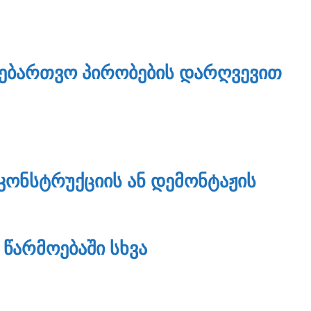
ᲜᲔᲑᲐᲠᲗᲕᲝ ᲞᲘᲠᲝᲑᲔᲑᲘᲡ ᲓᲐᲠᲦᲕᲔᲕᲘᲗ
ᲙᲝᲜᲡᲢᲠᲣᲥᲪᲘᲘᲡ ᲐᲜ ᲓᲔᲛᲝᲜᲢᲐᲟᲘᲡ
ᲬᲐᲠᲛᲝᲔᲑᲐᲨᲘ ᲡᲮᲕᲐ