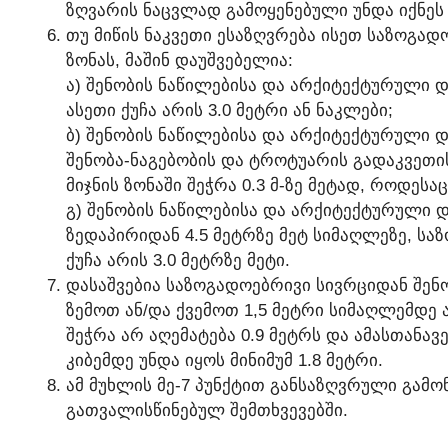
ᲖᲦᲕᲐᲠᲘᲡ ᲜᲐᲪᲕᲚᲐᲓ ᲒᲐᲛᲝᲧᲔᲜᲔᲑᲣᲚᲘ ᲣᲜᲓᲐ ᲘᲥᲜᲔᲡ 
ᲗᲣ ᲛᲘᲬᲘᲡ ᲜᲐᲙᲕᲔᲗᲘ ᲔᲡᲐᲖᲦᲕᲠᲔᲑᲐ ᲘᲡᲔᲗ ᲡᲐᲖᲝᲒᲐ
ᲖᲝᲜᲐᲡ, ᲛᲐᲨᲘᲜ ᲓᲐᲣᲨᲕᲔᲑᲔᲚᲘᲐ:
Ა) ᲨᲔᲜᲝᲑᲘᲡ ᲜᲐᲬᲘᲚᲔᲑᲘᲡᲐ ᲓᲐ ᲐᲠᲥᲘᲢᲔᲥᲢᲣᲠᲣᲚᲘ 
ᲐᲡᲔᲗᲘ ᲥᲣᲩᲐ ᲐᲠᲘᲡ 3.0 ᲛᲔᲢᲠᲘ ᲐᲜ ᲜᲐᲙᲚᲔᲑᲘ;
Ბ) ᲨᲔᲜᲝᲑᲘᲡ ᲜᲐᲬᲘᲚᲔᲑᲘᲡᲐ ᲓᲐ ᲐᲠᲥᲘᲢᲔᲥᲢᲣᲠᲣᲚᲘ Დ
ᲨᲔᲜᲝᲑᲐ-ᲜᲐᲒᲔᲑᲝᲑᲘᲡ ᲓᲐ ᲢᲠᲝᲢᲣᲐᲠᲘᲡ ᲒᲐᲓᲐᲙᲕᲔᲗᲘ
ᲛᲘᲯᲜᲘᲡ ᲖᲝᲜᲐᲨᲘ ᲨᲔᲭᲠᲐ 0.3 Მ-ᲖᲔ ᲛᲔᲢᲐᲓ, ᲠᲝᲓᲔᲡᲐᲪ
Გ) ᲨᲔᲜᲝᲑᲘᲡ ᲜᲐᲬᲘᲚᲔᲑᲘᲡᲐ ᲓᲐ ᲐᲠᲥᲘᲢᲔᲥᲢᲣᲠᲣᲚᲘ Დ
ᲖᲔᲓᲐᲞᲘᲠᲘᲓᲐᲜ 4.5 ᲛᲔᲢᲠᲖᲔ ᲛᲔᲢ ᲡᲘᲛᲐᲦᲚᲔᲖᲔ, ᲡᲐ
ᲥᲣᲩᲐ ᲐᲠᲘᲡ 3.0 ᲛᲔᲢᲠᲖᲔ ᲛᲔᲢᲘ.
ᲓᲐᲡᲐᲨᲕᲔᲑᲘᲐ ᲡᲐᲖᲝᲒᲐᲓᲝᲔᲑᲠᲘᲕᲘ ᲡᲘᲕᲠᲪᲘᲓᲐᲜ ᲨᲔᲜ
ᲖᲔᲛᲝᲗ ᲐᲜ/ᲓᲐ ᲥᲕᲔᲛᲝᲗ 1,5 ᲛᲔᲢᲠᲘ ᲡᲘᲛᲐᲦᲚᲔᲛᲓᲔ
ᲨᲔᲭᲠᲐ ᲐᲠ ᲐᲦᲔᲛᲐᲢᲔᲑᲐ 0.9 ᲛᲔᲢᲠᲡ ᲓᲐ ᲐᲛᲐᲡᲗᲐᲜ
ᲙᲘᲑᲔᲛᲓᲔ ᲣᲜᲓᲐ ᲘᲧᲝᲡ ᲛᲘᲜᲘᲛᲣᲛ 1.8 ᲛᲔᲢᲠᲘ.
ᲐᲛ ᲛᲣᲮᲚᲘᲡ ᲛᲔ-7 ᲞᲣᲜᲥᲢᲘᲗ ᲒᲐᲜᲡᲐᲖᲦᲕᲠᲣᲚᲘ ᲒᲐᲛᲝᲜ
ᲒᲐᲗᲕᲐᲚᲘᲡᲬᲘᲜᲔᲑᲣᲚ ᲨᲔᲛᲗᲮᲕᲔᲕᲔᲑᲨᲘ.