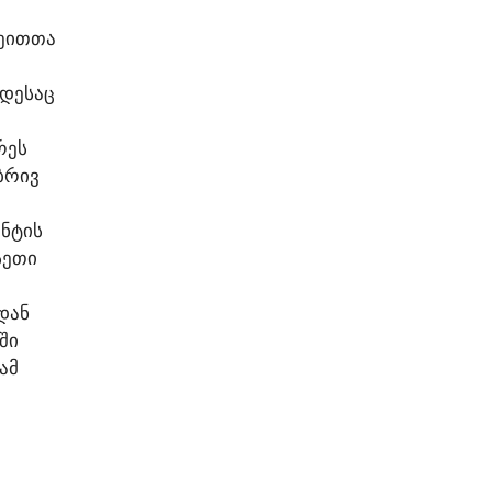
ᲕᲔᲘᲗᲗᲐ
ᲝᲓᲔᲡᲐᲪ
ᲠᲔᲡ
ᲑᲠᲘᲕ
ᲣᲜᲢᲘᲡ
ᲡᲔᲗᲘ
ᲓᲐᲜ
ᲨᲘ
ᲐᲛ