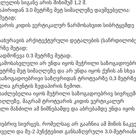
ᲔᲚᲘᲡ ᲡᲘᲒᲐᲜᲔ ᲐᲠᲘᲡ ᲛᲘᲜᲘᲛᲣᲛ 1,2 Მ.
ᲐᲞᲘᲠᲘᲓᲐᲜ 3.0 ᲛᲔᲢᲠᲖᲔ ᲛᲔᲢ ᲡᲘᲛᲐᲦᲚᲔᲖᲔ ᲓᲐᲣᲨᲕᲔᲑᲔᲚᲘᲐ:
 ᲛᲔᲢᲐᲓ;
ᲣᲐᲠᲘᲡ ᲙᲘᲓᲘᲡ ᲕᲔᲠᲢᲘᲙᲐᲚᲣᲠ ᲬᲐᲠᲛᲝᲡᲐᲮᲕᲘᲗ ᲡᲘᲑᲠᲢᲧᲔᲛᲓᲔ 1
Ა ᲡᲐᲮᲣᲠᲐᲕᲘᲡ ᲐᲠᲥᲘᲢᲔᲥᲢᲣᲠᲣᲚᲘ ᲓᲔᲢᲐᲚᲔᲑᲘᲡ (ᲡᲐᲩᲠᲓᲘᲚᲝᲑ
ᲢᲠᲖᲔ ᲛᲔᲢᲐᲓ;
ᲓᲛᲝᲬᲔᲕᲐ 0.3 ᲛᲔᲢᲠᲖᲔ ᲛᲔᲢᲐᲓ.
 ᲒᲐᲛᲝᲡᲐᲡᲕᲚᲔᲚᲘ ᲐᲠ ᲣᲜᲓᲐ ᲘᲧᲝᲡ ᲨᲔᲭᲠᲘᲚᲘ ᲡᲐᲖᲝᲒᲐᲓᲝᲔᲑᲠ
ᲔᲢᲠᲖᲔ ᲛᲔᲢ ᲡᲘᲛᲐᲦᲚᲔᲖᲔ ᲓᲐ ᲐᲠ ᲣᲜᲓᲐ ᲘᲧᲝᲡ ᲥᲣᲩᲘᲡ ᲐᲜ ᲡᲮᲕᲐ
ᲡᲐᲖᲝᲒᲐᲓᲝᲔᲑᲠᲘᲕᲘ ᲡᲐᲖᲦᲕᲠᲘᲓᲐᲜ ᲢᲠᲝᲢᲣᲐᲠᲖᲔ 0,3 ᲛᲔᲢᲠᲖᲔ
ᲚᲘᲐ ᲒᲠᲣᲜᲢᲘᲡ ᲖᲔᲓᲐᲞᲘᲠᲘᲡ ᲖᲔᲛᲝᲗ.
ᲨᲔᲡᲐᲫᲚᲔᲑᲔᲚᲘᲐ ᲘᲧᲝᲡ ᲨᲔᲭᲠᲘᲚᲘ ᲡᲐᲖᲝᲒᲐᲓᲝᲔᲑᲠᲘᲕ ᲡᲘᲕᲠᲪᲔᲨ
ᲛᲐᲦᲚᲔᲖᲔ, ᲛᲐᲒᲠᲐᲛ ᲢᲠᲝᲢᲣᲐᲠᲘᲡ ᲙᲘᲓᲘᲡ ᲕᲔᲠᲢᲘᲙᲐᲚᲣᲠ
Ი ᲛᲐᲜᲫᲘᲚᲘ ᲐᲛ ᲜᲘᲨᲜᲔᲑᲐᲛᲓᲔ ᲓᲐ ᲐᲑᲠᲔᲑᲐᲛᲓᲔ ᲣᲜᲓᲐ ᲘᲧᲝᲡ 
ᲔᲑᲠᲘᲕ ᲡᲘᲕᲠᲪᲔᲡ, ᲠᲝᲛᲔᲚᲡᲐᲪ ᲐᲠ ᲒᲐᲐᲩᲜᲘᲐ ᲐᲛ ᲛᲘᲬᲘᲡ ᲜᲐᲙᲕ
ᲕᲔᲚᲘ ᲓᲐ ᲛᲔ-2 ᲞᲣᲜᲥᲢᲔᲑᲘᲗ ᲒᲐᲜᲡᲐᲖᲦᲕᲠᲣᲚᲘ 3.0-ᲛᲔᲢᲠᲘᲐᲜ