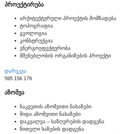
ᲞᲠᲝᲔᲥᲢᲘᲠᲔᲑᲐ
ᲐᲠᲥᲘᲢᲔᲥᲢᲣᲠᲣᲚᲘ ᲞᲠᲝᲔᲥᲢᲘᲡ ᲛᲝᲛᲖᲐᲓᲔᲑᲐ
ᲢᲝᲞᲝᲒᲠᲐᲤᲘᲐ
ᲒᲔᲝᲚᲝᲒᲘᲐ
ᲙᲝᲜᲡᲢᲠᲣᲥᲪᲘᲐ
ᲔᲜᲔᲠᲒᲝᲔᲤᲔᲥᲢᲣᲠᲝᲑᲐ
ᲛᲨᲔᲜᲔᲑᲚᲝᲑᲘᲡ ᲝᲠᲒᲐᲜᲘᲖᲔᲑᲘᲡ ᲞᲠᲝᲔᲥᲢᲘ
ᲓᲐᲠᲔᲙᲕᲐ
595 156 179
ᲐᲖᲝᲛᲕᲐ
ᲜᲐᲙᲕᲔᲗᲘᲡ ᲐᲖᲝᲛᲕᲘᲗᲘ ᲜᲐᲮᲐᲖᲔᲑᲘ
ᲨᲘᲓᲐ ᲐᲖᲝᲛᲕᲘᲗᲘ ᲜᲐᲮᲐᲖᲔᲑᲘ
ᲓᲐᲙᲕᲐᲚᲕᲐ – ᲡᲐᲖᲦᲕᲠᲔᲑᲘᲡ ᲓᲐᲓᲒᲔᲜᲐ
ᲬᲘᲗᲔᲚᲘ ᲮᲐᲖᲔᲑᲘᲡ ᲓᲐᲓᲒᲔᲜᲐ