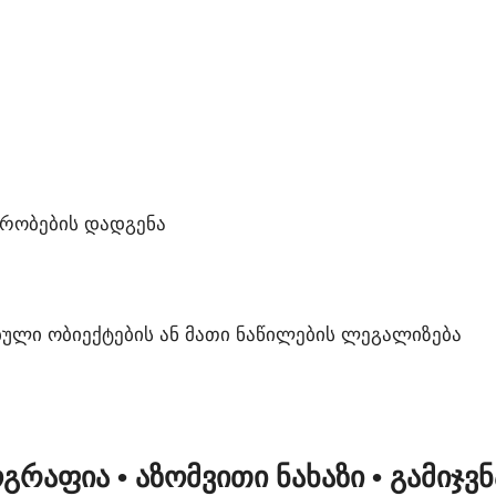
ᲘᲠᲝᲑᲔᲑᲘᲡ ᲓᲐᲓᲒᲔᲜᲐ
ᲣᲚᲘ ᲝᲑᲘᲔᲥᲢᲔᲑᲘᲡ ᲐᲜ ᲛᲐᲗᲘ ᲜᲐᲬᲘᲚᲔᲑᲘᲡ ᲚᲔᲒᲐᲚᲘᲖᲔᲑᲐ
ᲝᲒᲠᲐᲤᲘᲐ
• ᲐᲖᲝᲛᲕᲘᲗᲘ ᲜᲐᲮᲐᲖᲘ
• ᲒᲐᲛᲘᲯᲕ