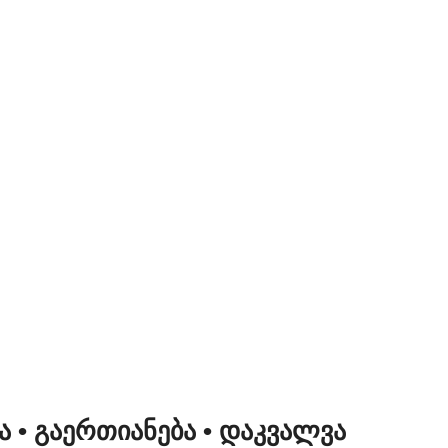
ᲜᲐ
• ᲒᲐᲔᲠᲗᲘᲐᲜᲔᲑᲐ
• ᲓᲐᲙᲕᲐᲚᲕᲐ