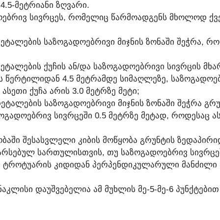
4.5-ᲛᲔᲢᲠᲘᲐᲜᲘ ᲖᲦᲕᲐᲠᲘ.
ᲓᲝᲔᲑᲠᲘᲕ ᲡᲘᲕᲠᲪᲔᲡ, ᲠᲝᲛᲔᲚᲘᲪ ᲬᲐᲠᲛᲝᲐᲓᲒᲔᲜᲡ ᲛᲮᲝᲚᲝᲓ Ქ
ᲓᲔᲢᲐᲚᲔᲑᲘᲡ ᲡᲐᲖᲝᲒᲐᲓᲝᲔᲑᲠᲘᲕᲘ ᲛᲘᲯᲜᲘᲡ ᲖᲝᲜᲐᲨᲘ ᲨᲔᲭᲠᲐ, Რ
ᲔᲢᲐᲚᲔᲑᲘᲡ ᲥᲣᲩᲘᲡ ᲐᲜ/ᲓᲐ ᲡᲐᲖᲝᲒᲐᲓᲝᲔᲑᲠᲘᲕᲘ ᲡᲘᲕᲠᲪᲘᲡ ᲛᲮᲐ
Ს ᲬᲔᲠᲢᲘᲚᲘᲓᲐᲜ 4.5 ᲛᲔᲢᲠᲐᲛᲓᲔ ᲡᲘᲛᲐᲦᲚᲔᲖᲔ, ᲡᲐᲖᲝᲒᲐᲓᲝᲔ
 ᲐᲡᲔᲗᲘ ᲥᲣᲩᲐ ᲐᲠᲘᲡ 3.0 ᲛᲔᲢᲠᲖᲔ ᲛᲔᲢᲘ;
ᲔᲢᲐᲚᲔᲑᲘᲡ ᲡᲐᲖᲝᲒᲐᲓᲝᲔᲑᲠᲘᲕᲘ ᲛᲘᲯᲜᲘᲡ ᲖᲝᲜᲐᲨᲘ ᲨᲔᲭᲠᲐ ᲒᲠ
ᲖᲝᲒᲐᲓᲝᲔᲑᲠᲘᲕ ᲡᲘᲕᲠᲪᲔᲨᲘ 0.5 ᲛᲔᲢᲠᲖᲔ ᲛᲔᲢᲐᲓ, ᲠᲝᲓᲔᲡᲐᲪ Ა
ᲝᲑᲐᲨᲘ ᲨᲔᲡᲐᲡᲕᲚᲔᲚᲘ ᲙᲘᲑᲘᲡ ᲛᲝᲬᲧᲝᲑᲐ ᲒᲠᲣᲜᲢᲘᲡ ᲖᲔᲓᲐᲞᲘᲠᲘ
 ᲐᲠᲡᲔᲑᲣᲚ ᲡᲐᲠᲗᲣᲚᲘᲡᲗᲕᲘᲡ, ᲗᲣ ᲡᲐᲖᲝᲒᲐᲓᲝᲔᲑᲠᲘᲕ ᲡᲘᲕᲠᲪᲔ
ᲐᲕᲔ ᲢᲠᲝᲢᲣᲐᲠᲘᲡ ᲙᲘᲓᲘᲓᲐᲜ ᲞᲔᲠᲞᲔᲜᲓᲘᲙᲣᲚᲐᲠᲣᲚᲘ ᲛᲐᲜᲫᲘᲚᲘ 
ᲐᲙᲚᲘᲡᲘ ᲓᲐᲣᲨᲕᲔᲑᲔᲚᲘᲐ ᲐᲛ ᲛᲣᲮᲚᲘᲡ ᲛᲔ-5-ᲛᲔ-6 ᲞᲣᲜᲥᲢᲔᲑᲘᲗ