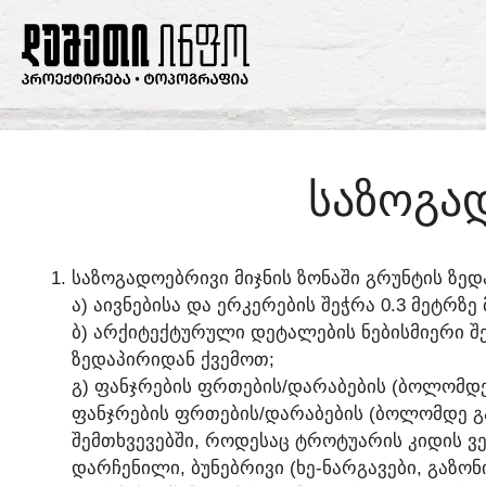
ᲡᲐᲖᲝᲒᲐᲓ
ᲡᲐᲖᲝᲒᲐᲓᲝᲔᲑᲠᲘᲕᲘ ᲛᲘᲯᲜᲘᲡ ᲖᲝᲜᲐᲨᲘ ᲒᲠᲣᲜᲢᲘᲡ ᲖᲔᲓ
Ა) ᲐᲘᲕᲜᲔᲑᲘᲡᲐ ᲓᲐ ᲔᲠᲙᲔᲠᲔᲑᲘᲡ ᲨᲔᲭᲠᲐ 0.3 ᲛᲔᲢᲠᲖᲔ
Ბ) ᲐᲠᲥᲘᲢᲔᲥᲢᲣᲠᲣᲚᲘ ᲓᲔᲢᲐᲚᲔᲑᲘᲡ ᲜᲔᲑᲘᲡᲛᲘᲔᲠᲘ ᲨᲔᲭ
ᲖᲔᲓᲐᲞᲘᲠᲘᲓᲐᲜ ᲥᲕᲔᲛᲝᲗ;
Გ) ᲤᲐᲜᲯᲠᲔᲑᲘᲡ ᲤᲠᲗᲔᲑᲘᲡ/ᲓᲐᲠᲐᲑᲔᲑᲘᲡ (ᲑᲝᲚᲝᲛᲓᲔ 
ᲤᲐᲜᲯᲠᲔᲑᲘᲡ ᲤᲠᲗᲔᲑᲘᲡ/ᲓᲐᲠᲐᲑᲔᲑᲘᲡ (ᲑᲝᲚᲝᲛᲓᲔ Გ
ᲨᲔᲛᲗᲮᲕᲔᲕᲔᲑᲨᲘ, ᲠᲝᲓᲔᲡᲐᲪ ᲢᲠᲝᲢᲣᲐᲠᲘᲡ ᲙᲘᲓᲘᲡ 
ᲓᲐᲠᲩᲔᲜᲘᲚᲘ, ᲑᲣᲜᲔᲑᲠᲘᲕᲘ (ᲮᲔ-ᲜᲐᲠᲒᲐᲕᲔᲑᲘ, ᲒᲐᲖᲝ