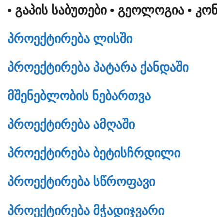
• ᲒᲐᲞᲘᲡ ᲡᲐᲑᲣᲗᲔᲑᲘ
• ᲒᲔᲝᲚᲝᲒᲘᲐ
• ᲙᲝ
ᲞᲠᲝᲔᲥᲢᲘᲠᲔᲑᲐ ᲚᲘᲡᲨᲘ
ᲞᲠᲝᲔᲥᲢᲘᲠᲔᲑᲐ ᲞᲐᲢᲐᲠᲐ ᲥᲐᲜᲓᲐᲨᲘ
ᲛᲨᲔᲜᲔᲑᲚᲝᲑᲘᲡ ᲜᲔᲑᲐᲠᲗᲕᲐ
ᲞᲠᲝᲔᲥᲢᲘᲠᲔᲑᲐ ᲐᲛᲦᲐᲨᲘ
ᲞᲠᲝᲔᲥᲢᲘᲠᲔᲑᲐ ᲑᲔᲢᲘᲡᲩᲠᲓᲘᲚᲘ
ᲞᲠᲝᲔᲥᲢᲘᲠᲔᲑᲐ ᲡᲬᲠᲝᲤᲐᲕᲘ
ᲞᲠᲝᲔᲥᲢᲘᲠᲔᲑᲐ ᲛᲭᲐᲓᲘᲯᲕᲐᲠᲘ