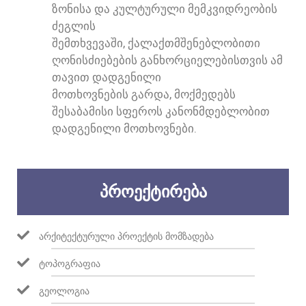
ᲖᲝᲜᲘᲡᲐ ᲓᲐ ᲙᲣᲚᲢᲣᲠᲣᲚᲘ ᲛᲔᲛᲙᲕᲘᲓᲠᲔᲝᲑᲘᲡ
ᲫᲔᲒᲚᲘᲡ
ᲨᲔᲛᲗᲮᲕᲔᲕᲐᲨᲘ, ᲥᲐᲚᲐᲥᲗᲛᲨᲔᲜᲔᲑᲚᲝᲑᲘᲗᲘ
ᲦᲝᲜᲘᲡᲫᲘᲔᲑᲔᲑᲘᲡ ᲒᲐᲜᲮᲝᲠᲪᲘᲔᲚᲔᲑᲘᲡᲗᲕᲘᲡ ᲐᲛ
ᲗᲐᲕᲘᲗ ᲓᲐᲓᲒᲔᲜᲘᲚᲘ
ᲛᲝᲗᲮᲝᲕᲜᲔᲑᲘᲡ ᲒᲐᲠᲓᲐ, ᲛᲝᲥᲛᲔᲓᲔᲑᲡ
ᲨᲔᲡᲐᲑᲐᲛᲘᲡᲘ ᲡᲤᲔᲠᲝᲡ ᲙᲐᲜᲝᲜᲛᲓᲔᲑᲚᲝᲑᲘᲗ
ᲓᲐᲓᲒᲔᲜᲘᲚᲘ ᲛᲝᲗᲮᲝᲕᲜᲔᲑᲘ.
ᲞᲠᲝᲔᲥᲢᲘᲠᲔᲑᲐ
ᲐᲠᲥᲘᲢᲔᲥᲢᲣᲠᲣᲚᲘ ᲞᲠᲝᲔᲥᲢᲘᲡ ᲛᲝᲛᲖᲐᲓᲔᲑᲐ
ᲢᲝᲞᲝᲒᲠᲐᲤᲘᲐ
ᲒᲔᲝᲚᲝᲒᲘᲐ