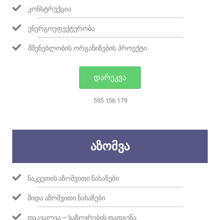
ᲙᲝᲜᲡᲢᲠᲣᲥᲪᲘᲐ
ᲔᲜᲔᲠᲒᲝᲔᲤᲔᲥᲢᲣᲠᲝᲑᲐ
ᲛᲨᲔᲜᲔᲑᲚᲝᲑᲘᲡ ᲝᲠᲒᲐᲜᲘᲖᲔᲑᲘᲡ ᲞᲠᲝᲔᲥᲢᲘ
ᲓᲐᲠᲔᲙᲕᲐ
595 156 179
ᲐᲖᲝᲛᲕᲐ
ᲜᲐᲙᲕᲔᲗᲘᲡ ᲐᲖᲝᲛᲕᲘᲗᲘ ᲜᲐᲮᲐᲖᲔᲑᲘ
ᲨᲘᲓᲐ ᲐᲖᲝᲛᲕᲘᲗᲘ ᲜᲐᲮᲐᲖᲔᲑᲘ
ᲓᲐᲙᲕᲐᲚᲕᲐ – ᲡᲐᲖᲦᲕᲠᲔᲑᲘᲡ ᲓᲐᲓᲒᲔᲜᲐ