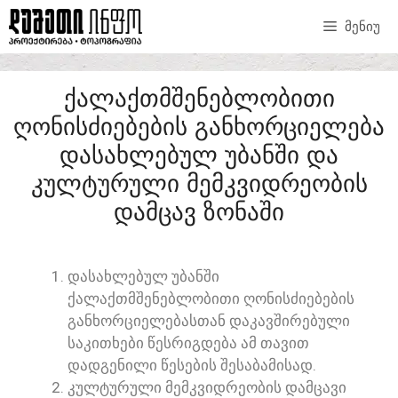
ᲛᲔᲜᲘᲣ
ᲥᲐᲚᲐᲥᲗᲛᲨᲔᲜᲔᲑᲚᲝᲑᲘᲗᲘ
ᲦᲝᲜᲘᲡᲫᲘᲔᲑᲔᲑᲘᲡ ᲒᲐᲜᲮᲝᲠᲪᲘᲔᲚᲔᲑᲐ
ᲓᲐᲡᲐᲮᲚᲔᲑᲣᲚ ᲣᲑᲐᲜᲨᲘ ᲓᲐ
ᲙᲣᲚᲢᲣᲠᲣᲚᲘ ᲛᲔᲛᲙᲕᲘᲓᲠᲔᲝᲑᲘᲡ
ᲓᲐᲛᲪᲐᲕ ᲖᲝᲜᲐᲨᲘ
ᲓᲐᲡᲐᲮᲚᲔᲑᲣᲚ ᲣᲑᲐᲜᲨᲘ
ᲥᲐᲚᲐᲥᲗᲛᲨᲔᲜᲔᲑᲚᲝᲑᲘᲗᲘ ᲦᲝᲜᲘᲡᲫᲘᲔᲑᲔᲑᲘᲡ
ᲒᲐᲜᲮᲝᲠᲪᲘᲔᲚᲔᲑᲐᲡᲗᲐᲜ ᲓᲐᲙᲐᲕᲨᲘᲠᲔᲑᲣᲚᲘ
ᲡᲐᲙᲘᲗᲮᲔᲑᲘ ᲬᲔᲡᲠᲘᲒᲓᲔᲑᲐ ᲐᲛ ᲗᲐᲕᲘᲗ
ᲓᲐᲓᲒᲔᲜᲘᲚᲘ ᲬᲔᲡᲔᲑᲘᲡ ᲨᲔᲡᲐᲑᲐᲛᲘᲡᲐᲓ.
ᲙᲣᲚᲢᲣᲠᲣᲚᲘ ᲛᲔᲛᲙᲕᲘᲓᲠᲔᲝᲑᲘᲡ ᲓᲐᲛᲪᲐᲕᲘ