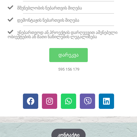
ᲛᲨᲔᲜᲔᲑᲚᲝᲑᲘᲡ ᲜᲔᲑᲐᲠᲗᲕᲘᲡ ᲛᲘᲦᲔᲑᲐ
ᲓᲔᲛᲝᲜᲢᲐᲟᲘᲡ ᲜᲔᲑᲐᲠᲗᲕᲘᲡ ᲛᲘᲦᲔᲑᲐ
ᲣᲜᲔᲑᲐᲠᲗᲕᲝᲓ ᲐᲜ ᲞᲠᲝᲔᲥᲢᲘᲡ ᲓᲐᲠᲦᲕᲔᲕᲘᲗ ᲐᲨᲔᲜᲔᲑᲣᲚᲘ
ᲝᲑᲘᲔᲥᲢᲔᲑᲘᲡ ᲐᲜ ᲛᲐᲗᲘ ᲜᲐᲬᲘᲚᲔᲑᲘᲡ ᲚᲔᲒᲐᲚᲘᲖᲔᲑᲐ
ᲓᲐᲠᲔᲙᲕᲐ
595 156 179
ᲙᲝᲜᲢᲐᲥᲢᲘ