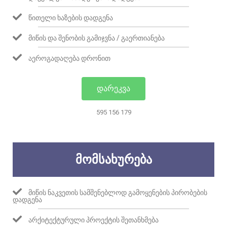
ᲬᲘᲗᲔᲚᲘ ᲮᲐᲖᲔᲑᲘᲡ ᲓᲐᲓᲒᲔᲜᲐ
ᲛᲘᲬᲘᲡ ᲓᲐ ᲨᲔᲜᲝᲑᲘᲡ ᲒᲐᲛᲘᲯᲕᲜᲐ / ᲒᲐᲔᲠᲗᲘᲐᲜᲔᲑᲐ
ᲐᲔᲠᲝᲒᲐᲓᲐᲦᲔᲑᲐ ᲓᲠᲝᲜᲘᲗ
ᲓᲐᲠᲔᲙᲕᲐ
595 156 179
ᲛᲝᲛᲡᲐᲮᲣᲠᲔᲑᲐ
ᲛᲘᲬᲘᲡ ᲜᲐᲙᲕᲔᲗᲘᲡ ᲡᲐᲛᲨᲔᲜᲔᲑᲚᲝᲓ ᲒᲐᲛᲝᲧᲔᲜᲔᲑᲘᲡ ᲞᲘᲠᲝᲑᲔᲑᲘᲡ
ᲓᲐᲓᲒᲔᲜᲐ
ᲐᲠᲥᲘᲢᲔᲥᲢᲣᲠᲣᲚᲘ ᲞᲠᲝᲔᲥᲢᲘᲡ ᲨᲔᲗᲐᲜᲮᲛᲔᲑᲐ