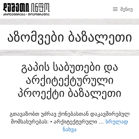
SKIP
ᲛᲔᲜᲘᲣ
TO
CONTENT
ᲐᲖᲝᲛᲕᲔᲑᲘ ᲑᲐᲖᲐᲚᲔᲗᲘ
ᲒᲐᲞᲘᲡ ᲡᲐᲑᲣᲗᲔᲑᲘ ᲓᲐ
ᲐᲠᲥᲘᲢᲔᲥᲢᲣᲠᲣᲚᲘ
ᲞᲠᲝᲔᲥᲢᲘ ᲑᲐᲖᲐᲚᲔᲗᲘ
ᲒᲗᲐᲕᲐᲖᲝᲑᲗ ᲣᲫᲠᲐᲕ ᲥᲝᲜᲔᲑᲐᲡᲗᲐᲜ ᲓᲐᲙᲐᲕᲨᲘᲠᲔᲑᲣᲚ
ᲛᲝᲛᲡᲐᲮᲣᲠᲔᲑᲐᲡ:​ • ᲐᲠᲥᲘᲢᲔᲥᲢᲣᲠᲣᲚᲘ …
ᲡᲠᲣᲚᲐᲓ
ᲜᲐᲮᲕᲐ