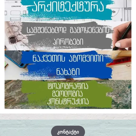
ᲙᲝᲜᲢᲐᲥᲢᲘ