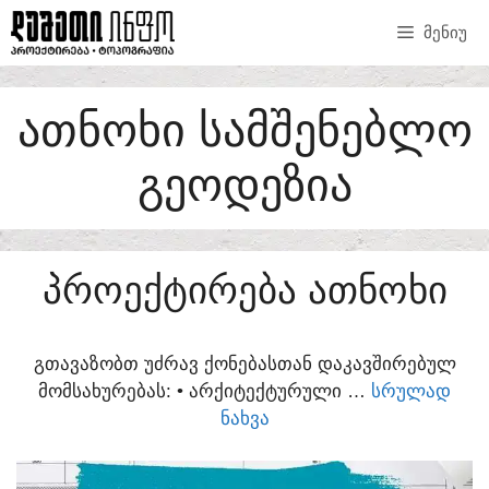
SKIP
ᲛᲔᲜᲘᲣ
TO
CONTENT
ᲐᲗᲜᲝᲮᲘ ᲡᲐᲛᲨᲔᲜᲔᲑᲚᲝ
ᲒᲔᲝᲓᲔᲖᲘᲐ
ᲞᲠᲝᲔᲥᲢᲘᲠᲔᲑᲐ ᲐᲗᲜᲝᲮᲘ
ᲒᲗᲐᲕᲐᲖᲝᲑᲗ ᲣᲫᲠᲐᲕ ᲥᲝᲜᲔᲑᲐᲡᲗᲐᲜ ᲓᲐᲙᲐᲕᲨᲘᲠᲔᲑᲣᲚ
ᲛᲝᲛᲡᲐᲮᲣᲠᲔᲑᲐᲡ:​ • ᲐᲠᲥᲘᲢᲔᲥᲢᲣᲠᲣᲚᲘ …
ᲡᲠᲣᲚᲐᲓ
ᲜᲐᲮᲕᲐ