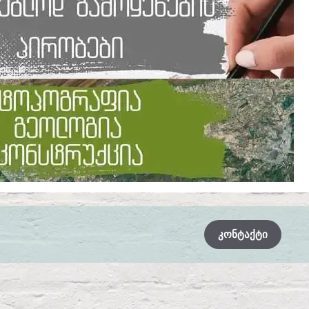
ᲙᲝᲜᲢᲐᲥᲢᲘ