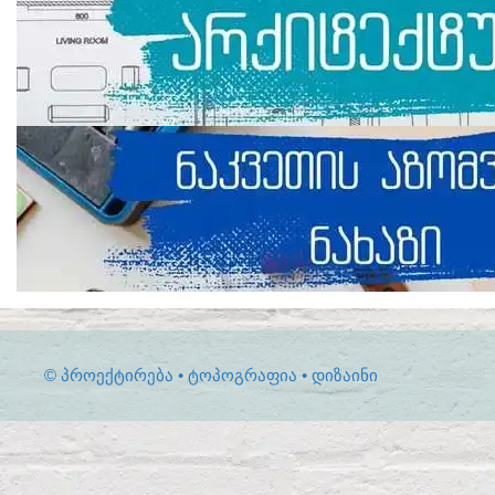
© ᲞᲠᲝᲔᲥᲢᲘᲠᲔᲑᲐ • ᲢᲝᲞᲝᲒᲠᲐᲤᲘᲐ • ᲓᲘᲖᲐᲘᲜᲘ