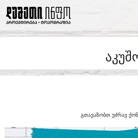
SKIP
TO
CONTENT
ᲐᲙᲣᲨ
ᲒᲗᲐᲕᲐᲖᲝᲑᲗ ᲣᲫᲠᲐᲕ ᲥᲝᲜ