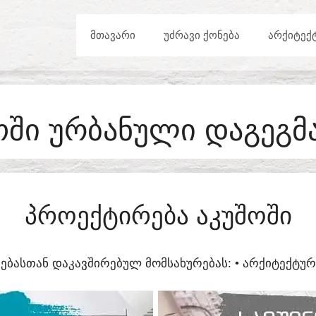
ᲛᲗᲐᲕᲐᲠᲘ
ᲣᲫᲠᲐᲕᲘ ᲥᲝᲜᲔᲑᲐ
ᲐᲠᲥᲘᲢᲔᲥ
ᲝᲨᲘ ᲣᲠᲑᲐᲜᲣᲚᲘ ᲓᲐᲒᲔᲒᲛ
ᲞᲠᲝᲔᲥᲢᲘᲠᲔᲑᲐ ᲐᲙᲣᲨᲝᲨᲘ
ᲔᲑᲐᲡᲗᲐᲜ ᲓᲐᲙᲐᲕᲨᲘᲠᲔᲑᲣᲚ ᲛᲝᲛᲡᲐᲮᲣᲠᲔᲑᲐᲡ:​ • ᲐᲠᲥᲘᲢᲔᲥᲢ