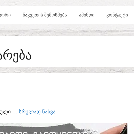
ᲢᲝᲠᲘ
ᲜᲐᲙᲕᲔᲗᲘᲡ ᲨᲔᲛᲝᲬᲛᲔᲑᲐ
ᲐᲛᲘᲜᲓᲘ
ᲙᲝᲜᲢᲐᲥᲢᲘ
ᲐᲠᲔᲑᲐ
ᲣᲠᲣᲚᲘ …
ᲡᲠᲣᲚᲐᲓ ᲜᲐᲮᲕᲐ