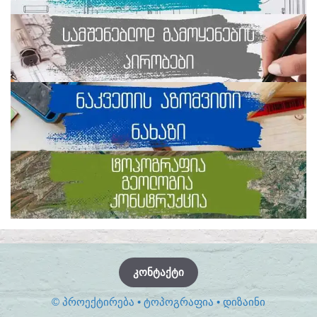
ᲙᲝᲜᲢᲐᲥᲢᲘ
© ᲞᲠᲝᲔᲥᲢᲘᲠᲔᲑᲐ • ᲢᲝᲞᲝᲒᲠᲐᲤᲘᲐ • ᲓᲘᲖᲐᲘᲜᲘ