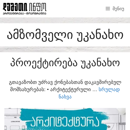
SKIP
ᲛᲔᲜᲘᲣ
TO
CONTENT
ᲐᲛᲖᲝᲛᲕᲔᲚᲘ ᲣᲙᲐᲜᲐᲮᲝ
ᲞᲠᲝᲔᲥᲢᲘᲠᲔᲑᲐ ᲣᲙᲐᲜᲐᲮᲝ
ᲒᲗᲐᲕᲐᲖᲝᲑᲗ ᲣᲫᲠᲐᲕ ᲥᲝᲜᲔᲑᲐᲡᲗᲐᲜ ᲓᲐᲙᲐᲕᲨᲘᲠᲔᲑᲣᲚ
ᲛᲝᲛᲡᲐᲮᲣᲠᲔᲑᲐᲡ:​ • ᲐᲠᲥᲘᲢᲔᲥᲢᲣᲠᲣᲚᲘ …
ᲡᲠᲣᲚᲐᲓ
ᲜᲐᲮᲕᲐ