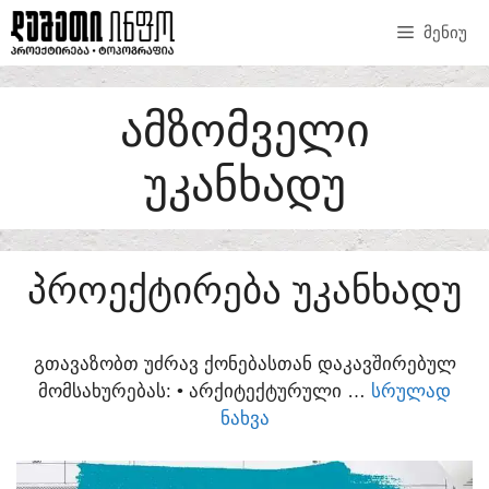
SKIP
ᲛᲔᲜᲘᲣ
TO
CONTENT
ᲐᲛᲖᲝᲛᲕᲔᲚᲘ
ᲣᲙᲐᲜᲮᲐᲓᲣ
ᲞᲠᲝᲔᲥᲢᲘᲠᲔᲑᲐ ᲣᲙᲐᲜᲮᲐᲓᲣ
ᲒᲗᲐᲕᲐᲖᲝᲑᲗ ᲣᲫᲠᲐᲕ ᲥᲝᲜᲔᲑᲐᲡᲗᲐᲜ ᲓᲐᲙᲐᲕᲨᲘᲠᲔᲑᲣᲚ
ᲛᲝᲛᲡᲐᲮᲣᲠᲔᲑᲐᲡ:​ • ᲐᲠᲥᲘᲢᲔᲥᲢᲣᲠᲣᲚᲘ …
ᲡᲠᲣᲚᲐᲓ
ᲜᲐᲮᲕᲐ