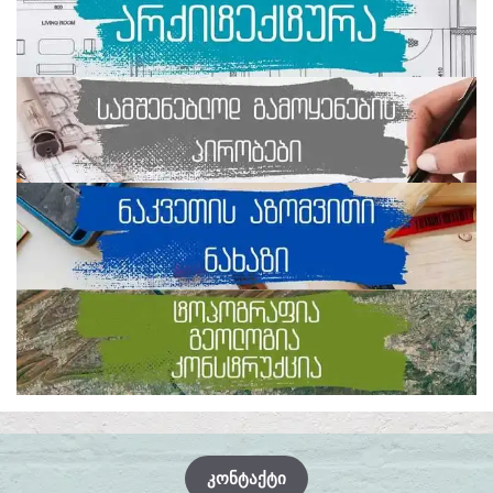
ᲙᲝᲜᲢᲐᲥᲢᲘ